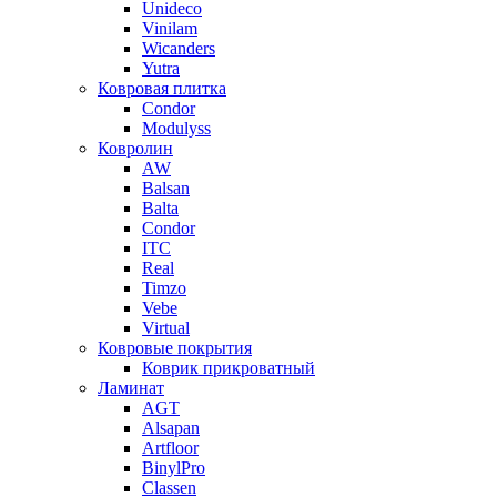
Unideco
Vinilam
Wicanders
Yutra
Ковровая плитка
Condor
Modulyss
Ковролин
AW
Balsan
Balta
Condor
ITC
Real
Timzo
Vebe
Virtual
Ковровые покрытия
Коврик прикроватный
Ламинат
AGT
Alsapan
Artfloor
BinylPro
Classen