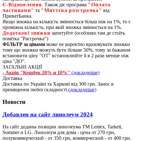
Є‑Відновлення
. Також діє програма
"Оплата
частинами"
та
"Миттєва розстрочка"
від
ПриватБанка.
Якщо знижка на кількість змінюється більш ніж на 1%, то є
проміжна кількість, при якій знижка змінюється на 1%.
Додаткові знижки
запитуйте (особливо там де стоїть
помітка "Рассрочка")
ФІЛЬТР за цінами
може не коректно враховувати знижки
тому що знижки можуть бути більше 50%, тому за бажання
встановити ціну "ОТ" встановлюйте її в 2 рази менше ніж
ціна "ДО".
ЗАГАЛЬНІ АКЦІЇ
- Акція "Кешбек 20% и 10%"
(докладніше)
Доставка
Доставка по Україні та Харкові від 300 грн. Занос в
приміщення любої складності.
(докладніше)
Новости
Добавлен на сайт линолеум 2024
На сайт доданы позиции линолеума ТМ Lentex, Tarkett,
Sommer и LG. Линолеум для дома - цена от 270 грн,
полукоммерческий - от 350 грн, коммерческий - от 400 грн.