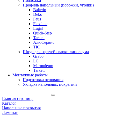
Подложка
Профиль напольный (порожки, уголки)
Balterio
Deko
Faus
Flex line
Lugal
Quick-Step
Tarkett
АлюСервис
ТІС
Шнур для горячей сварки линолеума
Grabo
LG
Marmoleum
Tarkett
Монтажные работы
Подготовка основания
Укладка напольных покрытий
Главная страница
Каталог
Напольные покрытия
Ламинат