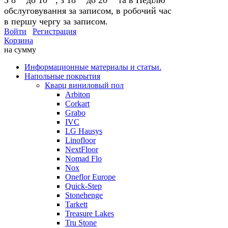
обслуговування за записом, в робочий час
в першу чергу за записом.
Войти
Регистрация
Корзина
на сумму
Информационные материалы и статьи.
Напольные покрытия
Кварц виниловый пол
Arbiton
Corkart
Grabo
IVC
LG Hausys
Linofloor
NextFloor
Nomad Flo
Nox
Oneflor Europe
Quick-Step
Stonehenge
Tarkett
Treasure Lakes
Tru Stone