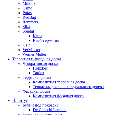
Multifix
Osmo
Pufas
RedBag
Remmers
Sika
Soudal
Клей
Клей-герметик
Uzin
VerMaister
Werner Muller
Террасная и фасадная доска
Декоративная доска
Holzdorf
Tardex
Террасная доска
Композитная террасная доска
Террасная доска из натурального дерева
Фасадная доска
Композитная фасадная доска
Плинтус
Белый под покраску
De Checchi Luciano
Галтель под линолеум