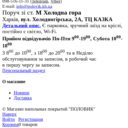
098-516-11-31 (
Telegram
,
Viber
)
E-mail:
info@polovik.kh.ua
Поруч зі ст.
М Холодна гора
Харків,
вул. Холодногірська, 2А, ТЦ КАЗКА
Детальний опис.
Є парковка, зручний заїзд на кріслі,
постійно є світло, Wi-Fi.
00
00
00
Прийом відвідувачів Пн-Птн 9
-19
, Субота 10
-
00
18
00
00
00
00
З 8
до 10
, з 18
до 20
та в Неділю
обслуговування за записом, в робочий час
в першу чергу за записом.
Персональный раздел
О магазине
Новини
Доставка
© Магазин напольных покрытий "ПОЛОВИК"
Наверх
Войти
Регистрация
Корзина
0 товаров