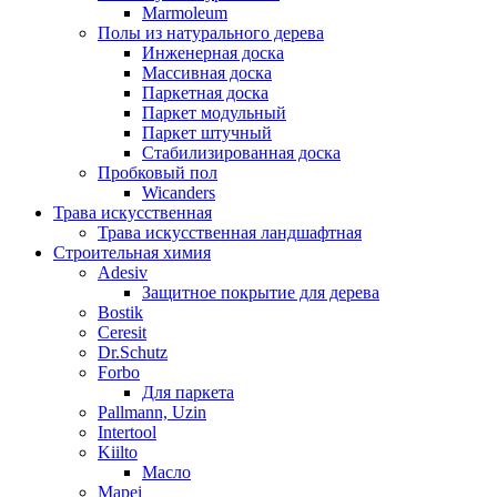
Marmoleum
Полы из натурального дерева
Инженерная доска
Массивная доска
Паркетная доска
Паркет модульный
Паркет штучный
Стабилизированная доска
Пробковый пол
Wicanders
Трава искусственная
Трава искусственная ландшафтная
Строительная химия
Adesiv
Защитное покрытие для дерева
Bostik
Ceresit
Dr.Schutz
Forbo
Для паркета
Pallmann, Uzin
Intertool
Kiilto
Масло
Mapei