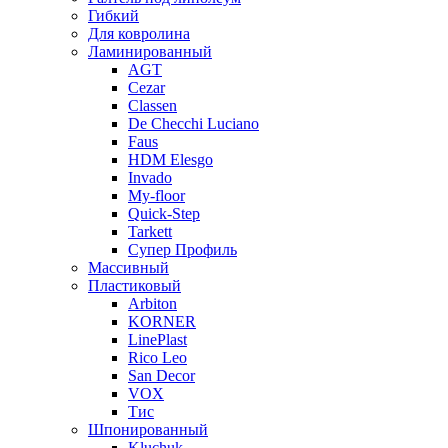
Гибкий
Для ковролина
Ламинированный
AGT
Cezar
Classen
De Checchi Luciano
Faus
HDM Elesgo
Invado
My-floor
Quick-Step
Tarkett
Супер Профиль
Массивный
Пластиковый
Arbiton
KORNER
LinePlast
Rico Leo
San Decor
VOX
Тис
Шпонированный
Kluchuk