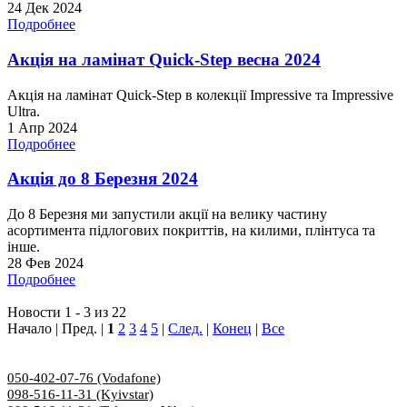
24 Дек 2024
Подробнее
Акція на ламінат Quick-Step весна 2024
Акція на ламінат Quick-Step в колекції Impressive та Impressive
Ultra.
1 Апр 2024
Подробнее
Акція до 8 Березня 2024
До 8 Березня ми запустили акції на велику частину
асортимента підлогових покриттів, на килими, плінтуса та
інше.
28 Фев 2024
Подробнее
Новости 1 - 3 из 22
Начало | Пред. |
1
2
3
4
5
|
След.
|
Конец
|
Все
050-402-07-76 (Vodafone)
098-516-11-31 (Kyivstar)