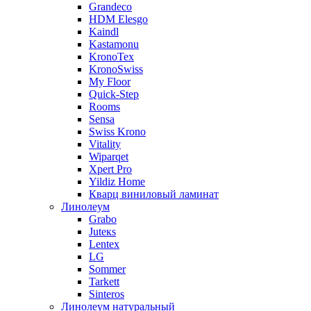
Grandeco
HDM Elesgo
Kaindl
Kastamonu
KronoTex
KronoSwiss
My Floor
Quick-Step
Rooms
Sensa
Swiss Krono
Vitality
Wiparqet
Xpert Pro
Yildiz Home
Кварц виниловый ламинат
Линолеум
Grabo
Juteкs
Lentex
LG
Sommer
Tarkett
Sinteros
Линолеум натуральный