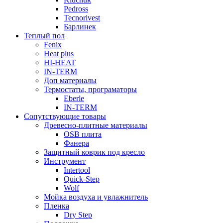
Pedross
Tecnorivest
Барлинек
Теплый пол
Fenix
Heat plus
HI-HEAT
IN-TERM
Доп материалы
Термостаты, програматоры
Eberle
IN-TERM
Сопутствующие товары
Древесно-плитные материалы
OSB плита
Фанера
Защитный коврик под кресло
Инструмент
Intertool
Quick-Step
Wolf
Мойка воздуха и увлажнитель
Пленка
Dry Step