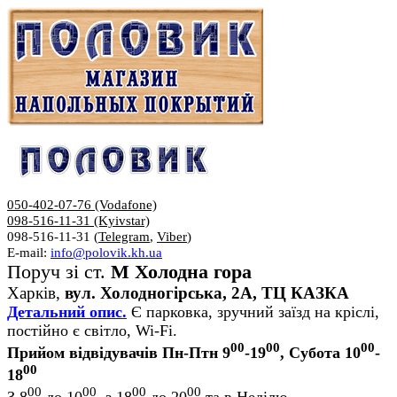
050-402-07-76 (Vodafone)
098-516-11-31 (Kyivstar)
098-516-11-31 (
Telegram
,
Viber
)
E-mail:
info@polovik.kh.ua
Поруч зі ст.
М Холодна гора
Харків,
вул. Холодногірська, 2А, ТЦ КАЗКА
Детальний опис.
Є парковка, зручний заїзд на кріслі,
постійно є світло, Wi-Fi.
00
00
00
Прийом відвідувачів Пн-Птн 9
-19
, Субота 10
-
00
18
00
00
00
00
З 8
до 10
, з 18
до 20
та в Неділю