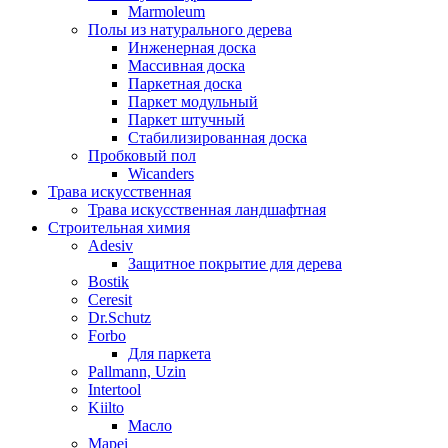
Marmoleum
Полы из натурального дерева
Инженерная доска
Массивная доска
Паркетная доска
Паркет модульный
Паркет штучный
Стабилизированная доска
Пробковый пол
Wicanders
Трава искусственная
Трава искусственная ландшафтная
Строительная химия
Adesiv
Защитное покрытие для дерева
Bostik
Ceresit
Dr.Schutz
Forbo
Для паркета
Pallmann, Uzin
Intertool
Kiilto
Масло
Mapei