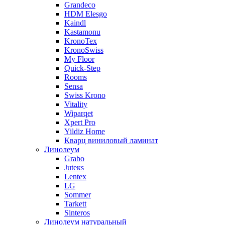
Grandeco
HDM Elesgo
Kaindl
Kastamonu
KronoTex
KronoSwiss
My Floor
Quick-Step
Rooms
Sensa
Swiss Krono
Vitality
Wiparqet
Xpert Pro
Yildiz Home
Кварц виниловый ламинат
Линолеум
Grabo
Juteкs
Lentex
LG
Sommer
Tarkett
Sinteros
Линолеум натуральный