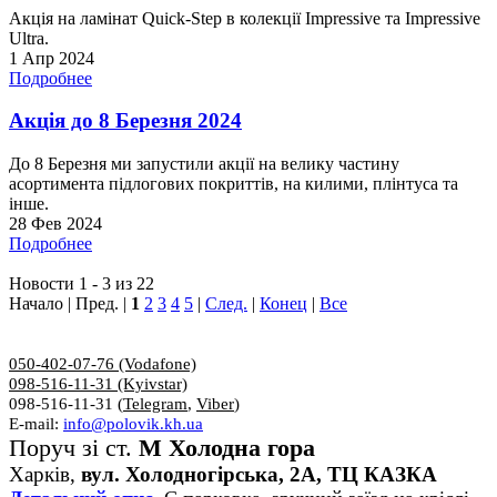
Акція на ламінат Quick-Step в колекції Impressive та Impressive
Ultra.
1 Апр 2024
Подробнее
Акція до 8 Березня 2024
До 8 Березня ми запустили акції на велику частину
асортимента підлогових покриттів, на килими, плінтуса та
інше.
28 Фев 2024
Подробнее
Новости 1 - 3 из 22
Начало | Пред. |
1
2
3
4
5
|
След.
|
Конец
|
Все
050-402-07-76 (Vodafone)
098-516-11-31 (Kyivstar)
098-516-11-31 (
Telegram
,
Viber
)
E-mail:
info@polovik.kh.ua
Поруч зі ст.
М Холодна гора
Харків,
вул. Холодногірська, 2А, ТЦ КАЗКА