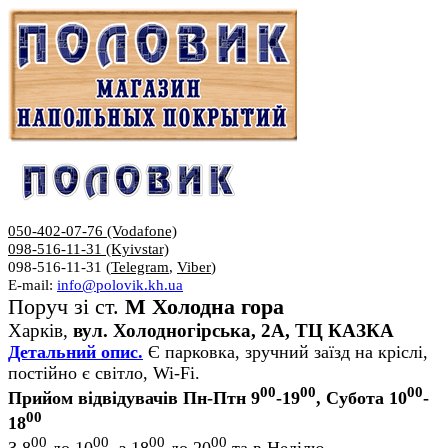
050-402-07-76 (Vodafone)
098-516-11-31 (Kyivstar)
098-516-11-31 (
Telegram
,
Viber
)
E-mail:
info@polovik.kh.ua
Поруч зі ст.
М Холодна гора
Харків,
вул. Холодногірська, 2А, ТЦ КАЗКА
Детальний опис.
Є парковка, зручний заїзд на кріслі,
постійно є світло, Wi-Fi.
00
00
00
Прийом відвідувачів Пн-Птн 9
-19
, Субота 10
-
00
18
00
00
00
00
З 8
до 10
, з 18
до 20
та в Неділю