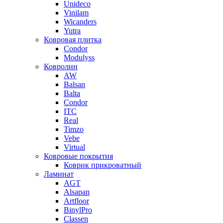
Unideco
Vinilam
Wicanders
Yutra
Ковровая плитка
Condor
Modulyss
Ковролин
AW
Balsan
Balta
Condor
ITC
Real
Timzo
Vebe
Virtual
Ковровые покрытия
Коврик прикроватный
Ламинат
AGT
Alsapan
Artfloor
BinylPro
Classen