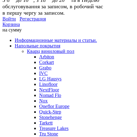
обслуговування за записом, в робочий час
в першу чергу за записом.
Войти
Регистрация
Корзина
на сумму
Информационные материалы и статьи.
Напольные покрытия
Кварц виниловый пол
Arbiton
Corkart
Grabo
IVC
LG Hausys
Linofloor
NextFloor
Nomad Flo
Nox
Oneflor Europe
Quick-Step
Stonehenge
Tarkett
Treasure Lakes
Tru Stone