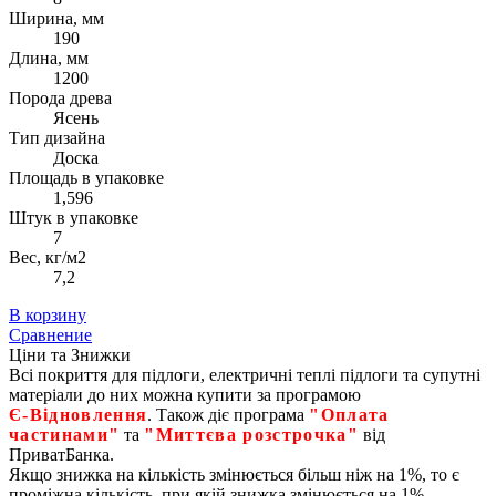
Ширина, мм
190
Длина, мм
1200
Порода древа
Ясень
Тип дизайна
Доска
Площадь в упаковке
1,596
Штук в упаковке
7
Вес, кг/м2
7,2
В корзину
Сравнение
Ціни та Знижки
Всі покриття для підлоги, електричні теплі підлоги та супутні
матеріали до них можна купити за програмою
Є‑Відновлення
. Також діє програма
"Оплата
частинами"
та
"Миттєва розстрочка"
від
ПриватБанка.
Якщо знижка на кількість змінюється більш ніж на 1%, то є
проміжна кількість, при якій знижка змінюється на 1%.