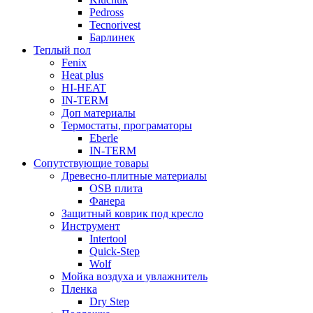
Pedross
Tecnorivest
Барлинек
Теплый пол
Fenix
Heat plus
HI-HEAT
IN-TERM
Доп материалы
Термостаты, програматоры
Eberle
IN-TERM
Сопутствующие товары
Древесно-плитные материалы
OSB плита
Фанера
Защитный коврик под кресло
Инструмент
Intertool
Quick-Step
Wolf
Мойка воздуха и увлажнитель
Пленка
Dry Step