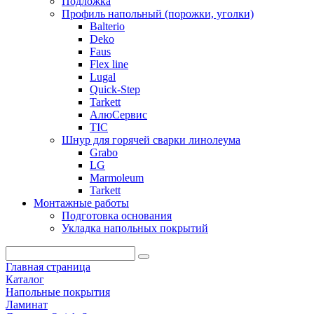
Подложка
Профиль напольный (порожки, уголки)
Balterio
Deko
Faus
Flex line
Lugal
Quick-Step
Tarkett
АлюСервис
ТІС
Шнур для горячей сварки линолеума
Grabo
LG
Marmoleum
Tarkett
Монтажные работы
Подготовка основания
Укладка напольных покрытий
Главная страница
Каталог
Напольные покрытия
Ламинат