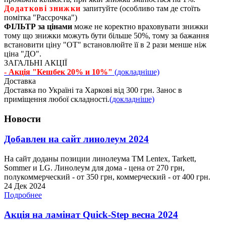
Додаткові знижки
запитуйте (особливо там де стоїть
помітка "Рассрочка")
ФІЛЬТР за цінами
може не коректно враховувати знижки
тому що знижки можуть бути більше 50%, тому за бажання
встановити ціну "ОТ" встановлюйте її в 2 рази менше ніж
ціна "ДО".
ЗАГАЛЬНІ АКЦІЇ
- Акція "Кешбек 20% и 10%"
(докладніше)
Доставка
Доставка по Україні та Харкові від 300 грн. Занос в
приміщення любої складності.
(докладніше)
Новости
Добавлен на сайт линолеум 2024
На сайт доданы позиции линолеума ТМ Lentex, Tarkett,
Sommer и LG. Линолеум для дома - цена от 270 грн,
полукоммерческий - от 350 грн, коммерческий - от 400 грн.
24 Дек 2024
Подробнее
Акція на ламінат Quick-Step весна 2024