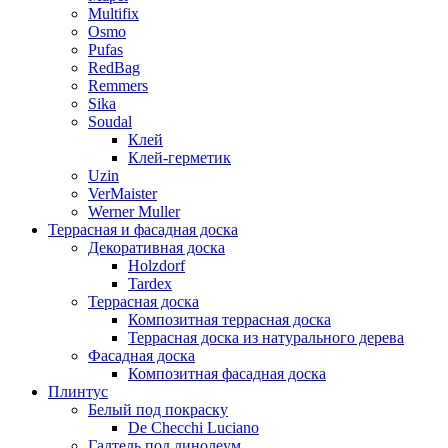
Multifix
Osmo
Pufas
RedBag
Remmers
Sika
Soudal
Клей
Клей-герметик
Uzin
VerMaister
Werner Muller
Террасная и фасадная доска
Декоративная доска
Holzdorf
Tardex
Террасная доска
Композитная террасная доска
Террасная доска из натурального дерева
Фасадная доска
Композитная фасадная доска
Плинтус
Белый под покраску
De Checchi Luciano
Галтель под линолеум