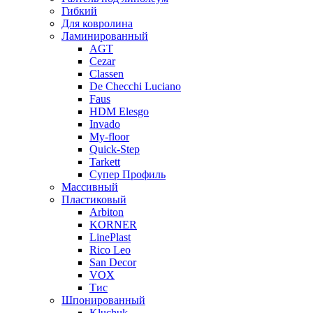
Гибкий
Для ковролина
Ламинированный
AGT
Cezar
Classen
De Checchi Luciano
Faus
HDM Elesgo
Invado
My-floor
Quick-Step
Tarkett
Супер Профиль
Массивный
Пластиковый
Arbiton
KORNER
LinePlast
Rico Leo
San Decor
VOX
Тис
Шпонированный
Kluchuk