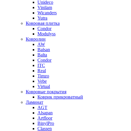
Unideco
Vinilam
Wicanders
Yutra
Ковровая плитка
Condor
Modulyss
Ковролин
AW
Balsan
Balta
Condor
ITC
Real
Timzo
Vebe
Virtual
Ковровые покрытия
Коврик прикроватный
Ламинат
AGT
Alsapan
Artfloor
BinylPro
Classen