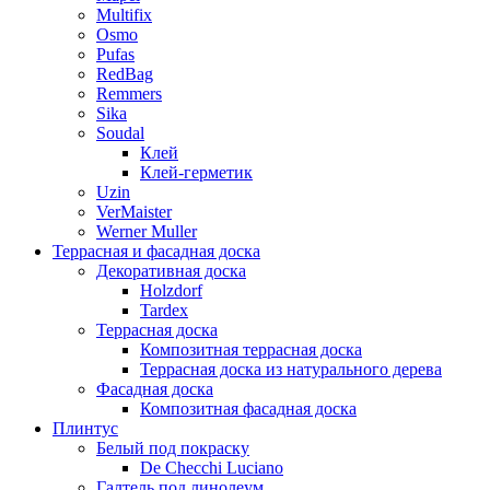
Multifix
Osmo
Pufas
RedBag
Remmers
Sika
Soudal
Клей
Клей-герметик
Uzin
VerMaister
Werner Muller
Террасная и фасадная доска
Декоративная доска
Holzdorf
Tardex
Террасная доска
Композитная террасная доска
Террасная доска из натурального дерева
Фасадная доска
Композитная фасадная доска
Плинтус
Белый под покраску
De Checchi Luciano
Галтель под линолеум