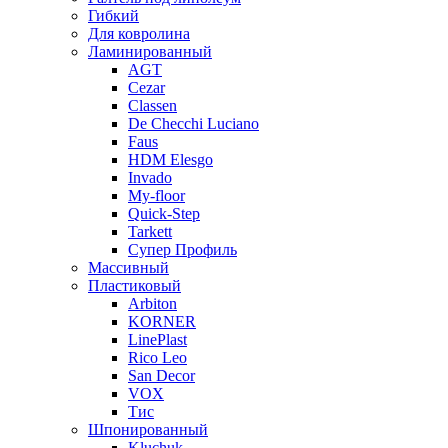
Гибкий
Для ковролина
Ламинированный
AGT
Cezar
Classen
De Checchi Luciano
Faus
HDM Elesgo
Invado
My-floor
Quick-Step
Tarkett
Супер Профиль
Массивный
Пластиковый
Arbiton
KORNER
LinePlast
Rico Leo
San Decor
VOX
Тис
Шпонированный
Kluchuk