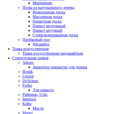
Marmoleum
Полы из натурального дерева
Инженерная доска
Массивная доска
Паркетная доска
Паркет модульный
Паркет штучный
Стабилизированная доска
Пробковый пол
Wicanders
Трава искусственная
Трава искусственная ландшафтная
Строительная химия
Adesiv
Защитное покрытие для дерева
Bostik
Ceresit
Dr.Schutz
Forbo
Для паркета
Pallmann, Uzin
Intertool
Kiilto
Масло
Mapei