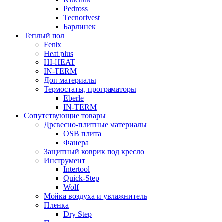
Pedross
Tecnorivest
Барлинек
Теплый пол
Fenix
Heat plus
HI-HEAT
IN-TERM
Доп материалы
Термостаты, програматоры
Eberle
IN-TERM
Сопутствующие товары
Древесно-плитные материалы
OSB плита
Фанера
Защитный коврик под кресло
Инструмент
Intertool
Quick-Step
Wolf
Мойка воздуха и увлажнитель
Пленка
Dry Step