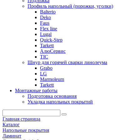
Подложка
Профиль напольный (порожки, уголки)
Balterio
Deko
Faus
Flex line
Lugal
Quick-Step
Tarkett
АлюСервис
ТІС
Шнур для горячей сварки линолеума
Grabo
LG
Marmoleum
Tarkett
Монтажные работы
Подготовка основания
Укладка напольных покрытий
Главная страница
Каталог
Напольные покрытия
Ламинат