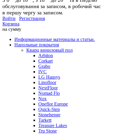
обслуговування за записом, в робочий час
в першу чергу за записом.
Войти
Регистрация
Корзина
на сумму
Информационные материалы и статьи.
Напольные покрытия
Кварц виниловый пол
Arbiton
Corkart
Grabo
IVC
LG Hausys
Linofloor
NextFloor
Nomad Flo
Nox
Oneflor Europe
Quick-Step
Stonehenge
Tarkett
Treasure Lakes
Tru Stone