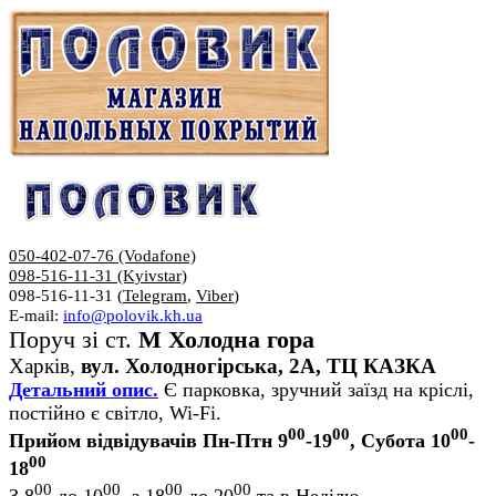
050-402-07-76 (Vodafone)
098-516-11-31 (Kyivstar)
098-516-11-31 (
Telegram
,
Viber
)
E-mail:
info@polovik.kh.ua
Поруч зі ст.
М Холодна гора
Харків,
вул. Холодногірська, 2А, ТЦ КАЗКА
Детальний опис.
Є парковка, зручний заїзд на кріслі,
постійно є світло, Wi-Fi.
00
00
00
Прийом відвідувачів Пн-Птн 9
-19
, Субота 10
-
00
18
00
00
00
00
З 8
до 10
, з 18
до 20
та в Неділю