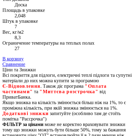
Доска
Площадь в упаковке
2,048
Штук в упаковке
7
Вес, кг/м2
8,3
Ограничение температуры на теплых полах
27
В корзину
Сравнение
Ціни та Знижки
Всі покриття для підлоги, електричні теплі підлоги та супутні
матеріали до них можна купити за програмою
Є‑Відновлення
. Також діє програма
"Оплата
частинами"
та
"Миттєва розстрочка"
від
ПриватБанка.
Якщо знижка на кількість змінюється більш ніж на 1%, то є
проміжна кількість, при якій знижка змінюється на 1%.
Додаткові знижки
запитуйте (особливо там де стоїть
помітка "Рассрочка")
ФІЛЬТР за цінами
може не коректно враховувати знижки
тому що знижки можуть бути більше 50%, тому за бажання
встановити ціну "ОТ" встановлюйте її в 2 рази менше ніж