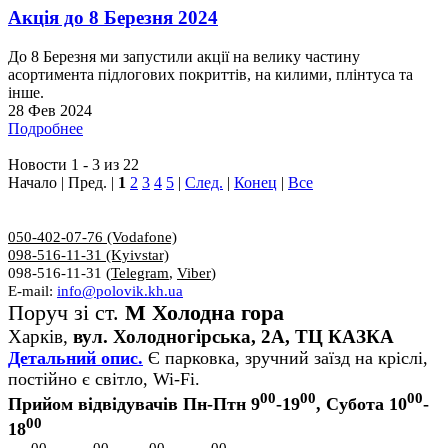
Акція до 8 Березня 2024
До 8 Березня ми запустили акції на велику частину
асортимента підлогових покриттів, на килими, плінтуса та
інше.
28 Фев 2024
Подробнее
Новости 1 - 3 из 22
Начало | Пред. |
1
2
3
4
5
|
След.
|
Конец
|
Все
050-402-07-76 (Vodafone)
098-516-11-31 (Kyivstar)
098-516-11-31 (
Telegram
,
Viber
)
E-mail:
info@polovik.kh.ua
Поруч зі ст.
М Холодна гора
Харків,
вул. Холодногірська, 2А, ТЦ КАЗКА
Детальний опис.
Є парковка, зручний заїзд на кріслі,
постійно є світло, Wi-Fi.
00
00
00
Прийом відвідувачів Пн-Птн 9
-19
, Субота 10
-
00
18
00
00
00
00