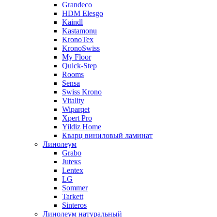
Grandeco
HDM Elesgo
Kaindl
Kastamonu
KronoTex
KronoSwiss
My Floor
Quick-Step
Rooms
Sensa
Swiss Krono
Vitality
Wiparqet
Xpert Pro
Yildiz Home
Кварц виниловый ламинат
Линолеум
Grabo
Juteкs
Lentex
LG
Sommer
Tarkett
Sinteros
Линолеум натуральный