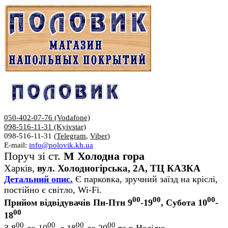
050-402-07-76 (Vodafone)
098-516-11-31 (Kyivstar)
098-516-11-31 (
Telegram
,
Viber
)
E-mail:
info@polovik.kh.ua
Поруч зі ст.
М Холодна гора
Харків,
вул. Холодногірська, 2А, ТЦ КАЗКА
Детальний опис.
Є парковка, зручний заїзд на кріслі,
постійно є світло, Wi-Fi.
00
00
00
Прийом відвідувачів Пн-Птн 9
-19
, Субота 10
-
00
18
00
00
00
00
З 8
до 10
, з 18
до 20
та в Неділю