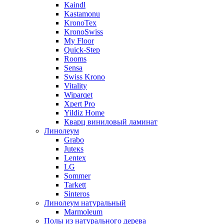
Kaindl
Kastamonu
KronoTex
KronoSwiss
My Floor
Quick-Step
Rooms
Sensa
Swiss Krono
Vitality
Wiparqet
Xpert Pro
Yildiz Home
Кварц виниловый ламинат
Линолеум
Grabo
Juteкs
Lentex
LG
Sommer
Tarkett
Sinteros
Линолеум натуральный
Marmoleum
Полы из натурального дерева