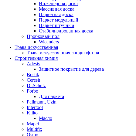
Инженерная доска
Массивная доска
Паркетная доска
Паркет модульный
Паркет штучный
Стабилизированная доска
Пробковый пол
Wicanders
Трава искусственная
Трава искусственная ландшафтная
Строительная химия
Adesiv
Защитное покрытие для дерева
Bostik
Ceresit
Dr.Schutz
Forbo
Для паркета
Pallmann, Uzin
Intertool
Kiilto
Масло
Mapei
Multifix
Osmo