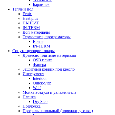
Барлинек
Теплый пол
Fenix
Heat plus
HI-HEAT
IN-TERM
Доп материалы
Термостаты, програматоры
Eberle
IN-TERM
Сопутствующие товары
Древесно-плитные материалы
OSB плита
Фанера
Защитный коврик под кресло
Инструмент
Intertool
Quick-Step
Wolf
Мойка воздуха и увлажнитель
Пленка
Dry Step
Подложка
Профиль напольный (порожки, уголки)