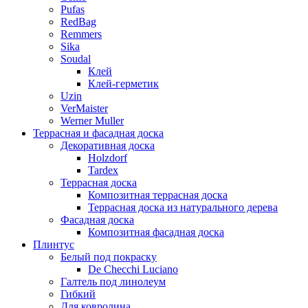
Pufas
RedBag
Remmers
Sika
Soudal
Клей
Клей-герметик
Uzin
VerMaister
Werner Muller
Террасная и фасадная доска
Декоративная доска
Holzdorf
Tardex
Террасная доска
Композитная террасная доска
Террасная доска из натурального дерева
Фасадная доска
Композитная фасадная доска
Плинтус
Белый под покраску
De Checchi Luciano
Галтель под линолеум
Гибкий
Для ковролина