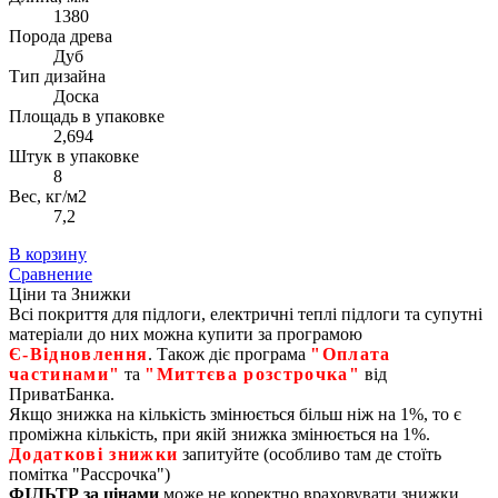
1380
Порода древа
Дуб
Тип дизайна
Доска
Площадь в упаковке
2,694
Штук в упаковке
8
Вес, кг/м2
7,2
В корзину
Сравнение
Ціни та Знижки
Всі покриття для підлоги, електричні теплі підлоги та супутні
матеріали до них можна купити за програмою
Є‑Відновлення
. Також діє програма
"Оплата
частинами"
та
"Миттєва розстрочка"
від
ПриватБанка.
Якщо знижка на кількість змінюється більш ніж на 1%, то є
проміжна кількість, при якій знижка змінюється на 1%.
Додаткові знижки
запитуйте (особливо там де стоїть
помітка "Рассрочка")
ФІЛЬТР за цінами
може не коректно враховувати знижки