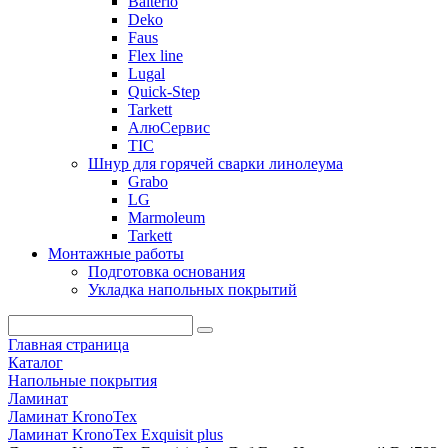
Balterio
Deko
Faus
Flex line
Lugal
Quick-Step
Tarkett
АлюСервис
ТІС
Шнур для горячей сварки линолеума
Grabo
LG
Marmoleum
Tarkett
Монтажные работы
Подготовка основания
Укладка напольных покрытий
Главная страница
Каталог
Напольные покрытия
Ламинат
Ламинат KronoTex
Ламинат KronoTex Exquisit plus