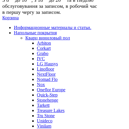
обслуговування за записом, в робочий час
в першу чергу за записом.
Корзина
Информационные материалы и статьи.
Напольные покрытия
Кварц виниловый пол
Arbiton
Corkart
Grabo
IVC
LG Hausys
Linofloor
NextFloor
Nomad Flo
Nox
Oneflor Europe
Quick-Step
Stonehenge
Tarkett
Treasure Lakes
Tru Stone
Unideco
Vinilam