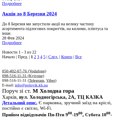
Подробнее
Акція до 8 Березня 2024
До 8 Березня ми запустили акції на велику частину
асортимента підлогових покриттів, на килими, плінтуса та
інше.
28 Фев 2024
Подробнее
Новости 1 - 3 из 22
Начало | Пред. |
1
2
3
4
5
|
След.
|
Конец
|
Все
050-402-07-76 (Vodafone)
098-516-11-31 (Kyivstar)
098-516-11-31 (
Telegram
,
Viber
)
E-mail:
info@polovik.kh.ua
Поруч зі ст.
М Холодна гора
Харків,
вул. Холодногірська, 2А, ТЦ КАЗКА
Детальний опис.
Є парковка, зручний заїзд на кріслі,
постійно є світло, Wi-Fi.
00
00
00
Прийом відвідувачів Пн-Птн 9
-19
, Субота 10
-