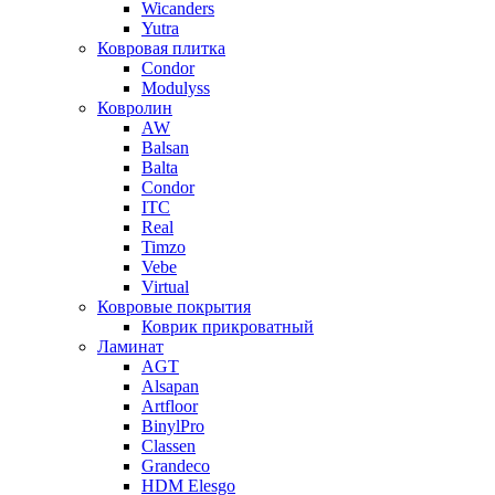
Wicanders
Yutra
Ковровая плитка
Condor
Modulyss
Ковролин
AW
Balsan
Balta
Condor
ITC
Real
Timzo
Vebe
Virtual
Ковровые покрытия
Коврик прикроватный
Ламинат
AGT
Alsapan
Artfloor
BinylPro
Classen
Grandeco
HDM Elesgo