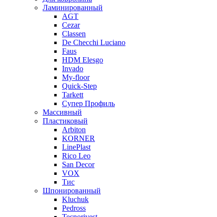
Ламинированный
AGT
Cezar
Classen
De Checchi Luciano
Faus
HDM Elesgo
Invado
My-floor
Quick-Step
Tarkett
Супер Профиль
Массивный
Пластиковый
Arbiton
KORNER
LinePlast
Rico Leo
San Decor
VOX
Тис
Шпонированный
Kluchuk
Pedross
Tecnorivest