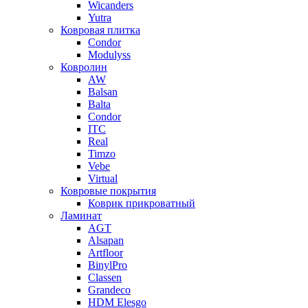
Wicanders
Yutra
Ковровая плитка
Condor
Modulyss
Ковролин
AW
Balsan
Balta
Condor
ITC
Real
Timzo
Vebe
Virtual
Ковровые покрытия
Коврик прикроватный
Ламинат
AGT
Alsapan
Artfloor
BinylPro
Classen
Grandeco
HDM Elesgo