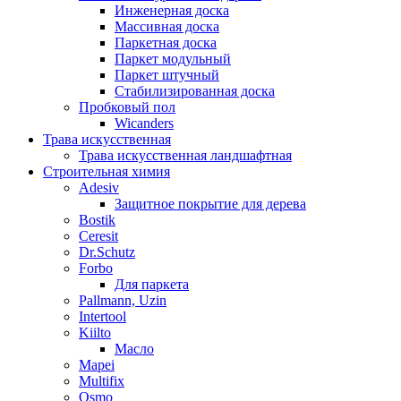
Инженерная доска
Массивная доска
Паркетная доска
Паркет модульный
Паркет штучный
Стабилизированная доска
Пробковый пол
Wicanders
Трава искусственная
Трава искусственная ландшафтная
Строительная химия
Adesiv
Защитное покрытие для дерева
Bostik
Ceresit
Dr.Schutz
Forbo
Для паркета
Pallmann, Uzin
Intertool
Kiilto
Масло
Mapei
Multifix
Osmo