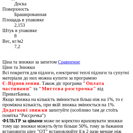
Доска
Поверхность
Брашированная
Площадь в упаковке
2,153
Штук в упаковке
8
Вес, кг/м2
7,2
Ціна та знижки за запитом
Сравнение
Ціни та Знижки
Всі покриття для підлоги, електричні теплі підлоги та супутні
матеріали до них можна купити за програмою
Є‑Відновлення
. Також діє програма
"Оплата
частинами"
та
"Миттєва розстрочка"
від
ПриватБанка.
Якщо знижка на кількість змінюється більш ніж на 1%, то є
проміжна кількість, при якій знижка змінюється на 1%.
Додаткові знижки
запитуйте (особливо там де стоїть
помітка "Рассрочка")
ФІЛЬТР за цінами
може не коректно враховувати знижки
тому що знижки можуть бути більше 50%, тому за бажання
встановити ціну "ОТ" встановлюйте її в 2 рази менше ніж