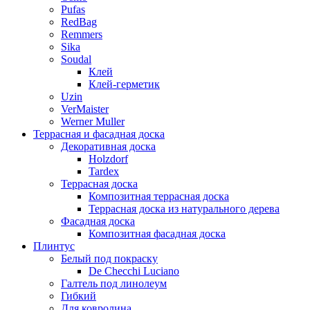
Pufas
RedBag
Remmers
Sika
Soudal
Клей
Клей-герметик
Uzin
VerMaister
Werner Muller
Террасная и фасадная доска
Декоративная доска
Holzdorf
Tardex
Террасная доска
Композитная террасная доска
Террасная доска из натурального дерева
Фасадная доска
Композитная фасадная доска
Плинтус
Белый под покраску
De Checchi Luciano
Галтель под линолеум
Гибкий
Для ковролина