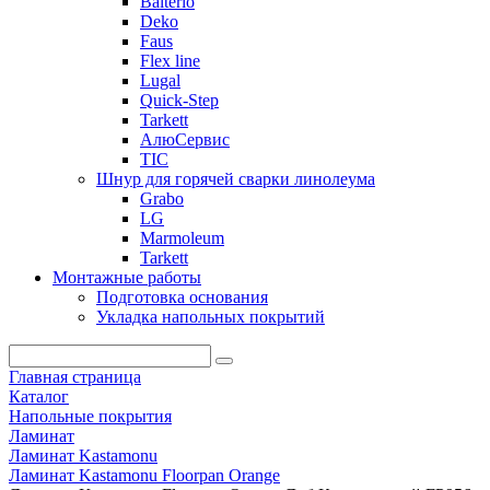
Balterio
Deko
Faus
Flex line
Lugal
Quick-Step
Tarkett
АлюСервис
ТІС
Шнур для горячей сварки линолеума
Grabo
LG
Marmoleum
Tarkett
Монтажные работы
Подготовка основания
Укладка напольных покрытий
Главная страница
Каталог
Напольные покрытия
Ламинат
Ламинат Kastamonu
Ламинат Kastamonu Floorpan Orange