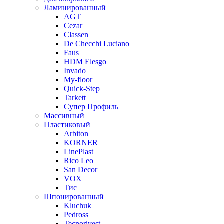
Ламинированный
AGT
Cezar
Classen
De Checchi Luciano
Faus
HDM Elesgo
Invado
My-floor
Quick-Step
Tarkett
Супер Профиль
Массивный
Пластиковый
Arbiton
KORNER
LinePlast
Rico Leo
San Decor
VOX
Тис
Шпонированный
Kluchuk
Pedross
Tecnorivest