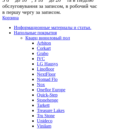
обслуговування за записом, в робочий час
в першу чергу за записом.
Корзина
Информационные материалы и статьи.
Напольные покрытия
Кварц виниловый пол
Arbiton
Corkart
Grabo
IVC
LG Hausys
Linofloor
NextFloor
Nomad Flo
Nox
Oneflor Europe
Quick-Step
Stonehenge
Tarkett
Treasure Lakes
Tru Stone
Unideco
Vinilam