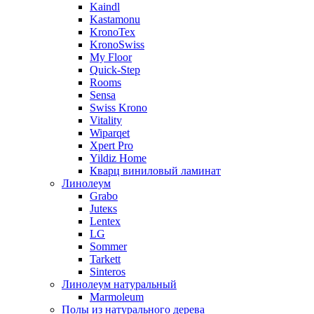
Kaindl
Kastamonu
KronoTex
KronoSwiss
My Floor
Quick-Step
Rooms
Sensa
Swiss Krono
Vitality
Wiparqet
Xpert Pro
Yildiz Home
Кварц виниловый ламинат
Линолеум
Grabo
Juteкs
Lentex
LG
Sommer
Tarkett
Sinteros
Линолеум натуральный
Marmoleum
Полы из натурального дерева