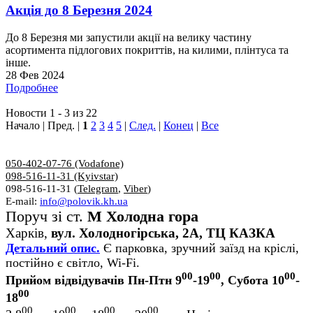
Акція до 8 Березня 2024
До 8 Березня ми запустили акції на велику частину
асортимента підлогових покриттів, на килими, плінтуса та
інше.
28 Фев 2024
Подробнее
Новости 1 - 3 из 22
Начало | Пред. |
1
2
3
4
5
|
След.
|
Конец
|
Все
050-402-07-76 (Vodafone)
098-516-11-31 (Kyivstar)
098-516-11-31 (
Telegram
,
Viber
)
E-mail:
info@polovik.kh.ua
Поруч зі ст.
М Холодна гора
Харків,
вул. Холодногірська, 2А, ТЦ КАЗКА
Детальний опис.
Є парковка, зручний заїзд на кріслі,
постійно є світло, Wi-Fi.
00
00
00
Прийом відвідувачів Пн-Птн 9
-19
, Субота 10
-
00
18
00
00
00
00