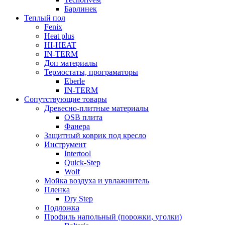
Барлинек
Теплый пол
Fenix
Heat plus
HI-HEAT
IN-TERM
Доп материалы
Термостаты, програматоры
Eberle
IN-TERM
Сопутствующие товары
Древесно-плитные материалы
OSB плита
Фанера
Защитный коврик под кресло
Инструмент
Intertool
Quick-Step
Wolf
Мойка воздуха и увлажнитель
Пленка
Dry Step
Подложка
Профиль напольный (порожки, уголки)