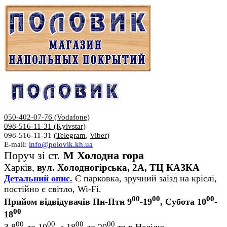
050-402-07-76 (Vodafone)
098-516-11-31 (Kyivstar)
098-516-11-31 (
Telegram
,
Viber
)
E-mail:
info@polovik.kh.ua
Поруч зі ст.
М Холодна гора
Харків,
вул. Холодногірська, 2А, ТЦ КАЗКА
Детальний опис.
Є парковка, зручний заїзд на кріслі,
постійно є світло, Wi-Fi.
00
00
00
Прийом відвідувачів Пн-Птн 9
-19
, Субота 10
-
00
18
00
00
00
00
З 8
до 10
, з 18
до 20
та в Неділю