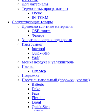
Доп материалы
Термостаты, програматоры
Eberle
IN-TERM
Сопутствующие товары
Древесно-плитные материалы
OSB плита
Фанера
Защитный коврик под кресло
Инструмент
Intertool
Quick-Step
Wolf
Мойка воздуха и увлажнитель
Пленка
Dry Step
Подложка
Профиль напольный (порожки, уголки)
Balterio
Deko
Faus
Flex line
Lugal
Quick-Step