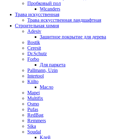
Пробковый пол
Wicanders
Трава искусственная
Трава искусственная ландшафтная
Строительная химия
Adesiv
Защитное покрытие для дерева
Bostik
Ceresit
Dr.Schutz
Forbo
Для паркета
Pallmann, Uzin
Intertool
Kiilto
Масло
Mapei
Multifix
Osmo
Pufas
RedBag
Remmers
Sika
Soudal
Клей