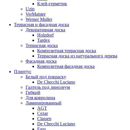
Клей-герметик
Uzin
VerMaister
Werner Muller
Террасная и фасадная доска
Декоративная доска
Holzdorf
Tardex
Террасная доска
Композитная террасная доска
Террасная доска из натурального дерева
Фасадная доска
Композитная фасадная доска
Плинтус
Белый под покраску
De Checchi Luciano
Галтель под линолеум
Гибкий
Для ковролина
Ламинированный
AGT
Cezar
Classen
De Checchi Luciano
Faus