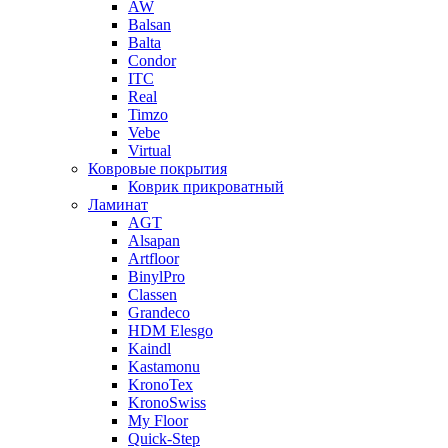
AW
Balsan
Balta
Condor
ITC
Real
Timzo
Vebe
Virtual
Ковровые покрытия
Коврик прикроватный
Ламинат
AGT
Alsapan
Artfloor
BinylPro
Classen
Grandeco
HDM Elesgo
Kaindl
Kastamonu
KronoTex
KronoSwiss
My Floor
Quick-Step