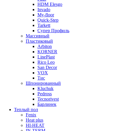
HDM Elesgo
Invado
My-floor
Quick-Step
Tarkett
Супер Профиль
Массивный
Пластиковый
Arbiton
KORNER
LinePlast
Rico Leo
San Decor
VOX
Тис
Шпонированный
Kluchuk
Pedross
Tecnorivest
Барлинек
Теплый пол
Fenix
Heat plus
HI-HEAT
IN-TERM