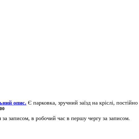
ьний опис.
Є парковка, зручний заїзд на кріслі, постійно 
00
 за записом, в робочий час в першу чергу за записом.