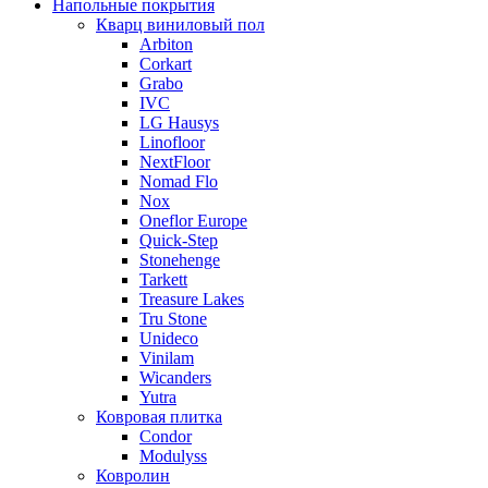
Напольные покрытия
Кварц виниловый пол
Arbiton
Corkart
Grabo
IVC
LG Hausys
Linofloor
NextFloor
Nomad Flo
Nox
Oneflor Europe
Quick-Step
Stonehenge
Tarkett
Treasure Lakes
Tru Stone
Unideco
Vinilam
Wicanders
Yutra
Ковровая плитка
Condor
Modulyss
Ковролин