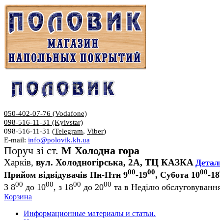
050-402-07-76 (Vodafone)
098-516-11-31 (Kyivstar)
098-516-11-31 (
Telegram
,
Viber
)
E-mail:
info@polovik.kh.ua
Поруч зі ст.
М Холодна гора
Харків,
вул. Холодногірська, 2А, ТЦ КАЗКА
Детал
00
00
00
Прийом відвідувачів Пн-Птн 9
-19
, Субота 10
-18
00
00
00
00
З 8
до 10
, з 18
до 20
та в Неділю обслуговування
Корзина
Информационные материалы и статьи.