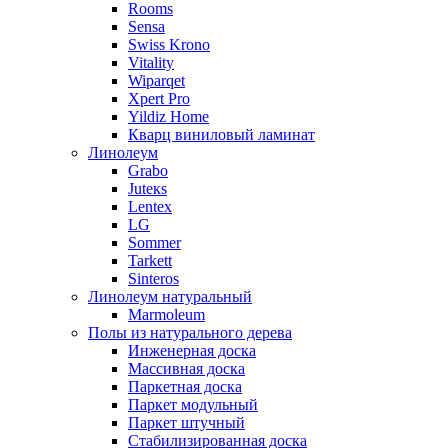
Rooms
Sensa
Swiss Krono
Vitality
Wiparqet
Xpert Pro
Yildiz Home
Кварц виниловый ламинат
Линолеум
Grabo
Juteкs
Lentex
LG
Sommer
Tarkett
Sinteros
Линолеум натуральный
Marmoleum
Полы из натурального дерева
Инженерная доска
Массивная доска
Паркетная доска
Паркет модульный
Паркет штучный
Стабилизированная доска