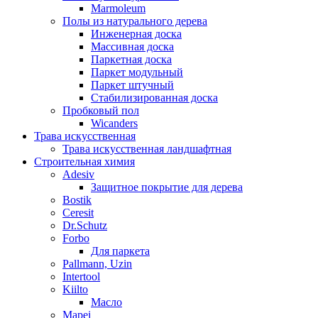
Marmoleum
Полы из натурального дерева
Инженерная доска
Массивная доска
Паркетная доска
Паркет модульный
Паркет штучный
Стабилизированная доска
Пробковый пол
Wicanders
Трава искусственная
Трава искусственная ландшафтная
Строительная химия
Adesiv
Защитное покрытие для дерева
Bostik
Ceresit
Dr.Schutz
Forbo
Для паркета
Pallmann, Uzin
Intertool
Kiilto
Масло
Mapei