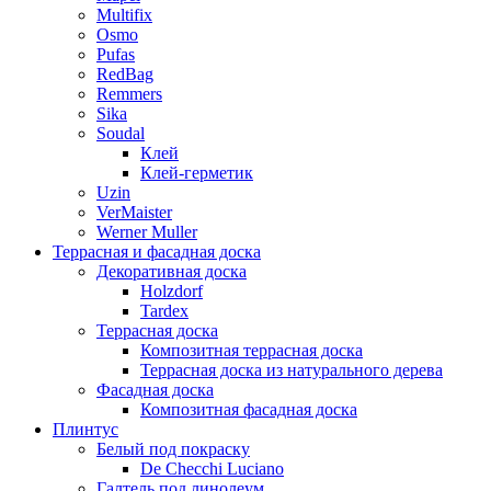
Multifix
Osmo
Pufas
RedBag
Remmers
Sika
Soudal
Клей
Клей-герметик
Uzin
VerMaister
Werner Muller
Террасная и фасадная доска
Декоративная доска
Holzdorf
Tardex
Террасная доска
Композитная террасная доска
Террасная доска из натурального дерева
Фасадная доска
Композитная фасадная доска
Плинтус
Белый под покраску
De Checchi Luciano
Галтель под линолеум