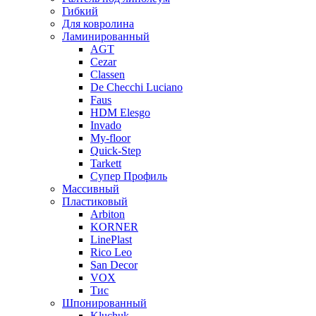
Гибкий
Для ковролина
Ламинированный
AGT
Cezar
Classen
De Checchi Luciano
Faus
HDM Elesgo
Invado
My-floor
Quick-Step
Tarkett
Супер Профиль
Массивный
Пластиковый
Arbiton
KORNER
LinePlast
Rico Leo
San Decor
VOX
Тис
Шпонированный
Kluchuk