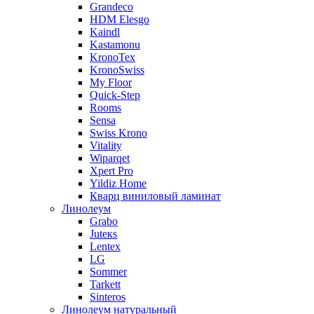
Grandeco
HDM Elesgo
Kaindl
Kastamonu
KronoTex
KronoSwiss
My Floor
Quick-Step
Rooms
Sensa
Swiss Krono
Vitality
Wiparqet
Xpert Pro
Yildiz Home
Кварц виниловый ламинат
Линолеум
Grabo
Juteкs
Lentex
LG
Sommer
Tarkett
Sinteros
Линолеум натуральный