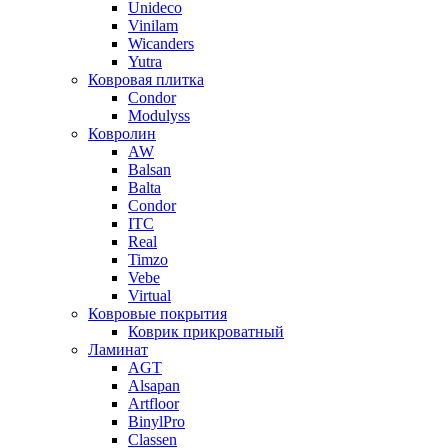
Unideco
Vinilam
Wicanders
Yutra
Ковровая плитка
Condor
Modulyss
Ковролин
AW
Balsan
Balta
Condor
ITC
Real
Timzo
Vebe
Virtual
Ковровые покрытия
Коврик прикроватный
Ламинат
AGT
Alsapan
Artfloor
BinylPro
Classen