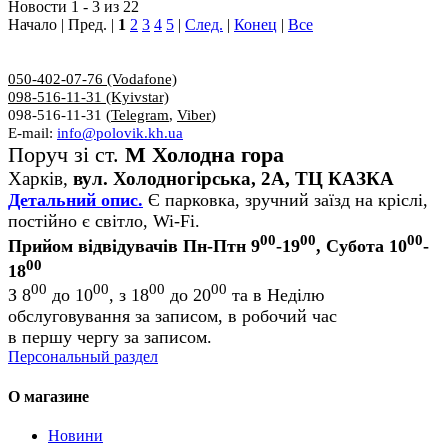
Новости 1 - 3 из 22
Начало | Пред. |
1
2
3
4
5
|
След.
|
Конец
|
Все
050-402-07-76 (Vodafone)
098-516-11-31 (Kyivstar)
098-516-11-31 (
Telegram
,
Viber
)
E-mail:
info@polovik.kh.ua
Поруч зі ст.
М Холодна гора
Харків,
вул. Холодногірська, 2А, ТЦ КАЗКА
Детальний опис.
Є парковка, зручний заїзд на кріслі,
постійно є світло, Wi-Fi.
00
00
00
Прийом відвідувачів Пн-Птн 9
-19
, Субота 10
-
00
18
00
00
00
00
З 8
до 10
, з 18
до 20
та в Неділю
обслуговування за записом, в робочий час
в першу чергу за записом.
Персональный раздел
О магазине
Новини