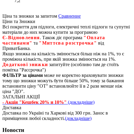
7,2
Ціна та знижки за запитом
Сравнение
Ціни та Знижки
Всі покриття для підлоги, електричні теплі підлоги та супутні
матеріали до них можна купити за програмою
Є‑Відновлення
. Також діє програма
"Оплата
частинами"
та
"Миттєва розстрочка"
від
ПриватБанка.
Якщо знижка на кількість змінюється більш ніж на 1%, то є
проміжна кількість, при якій знижка змінюється на 1%.
Додаткові знижки
запитуйте (особливо там де стоїть
помітка "Рассрочка")
ФІЛЬТР за цінами
може не коректно враховувати знижки
тому що знижки можуть бути більше 50%, тому за бажання
встановити ціну "ОТ" встановлюйте її в 2 рази менше ніж
ціна "ДО".
ЗАГАЛЬНІ АКЦІЇ
- Акція "Кешбек 20% и 10%"
(докладніше)
Доставка
Доставка по Україні та Харкові від 300 грн. Занос в
приміщення любої складності.
(докладніше)
Новости