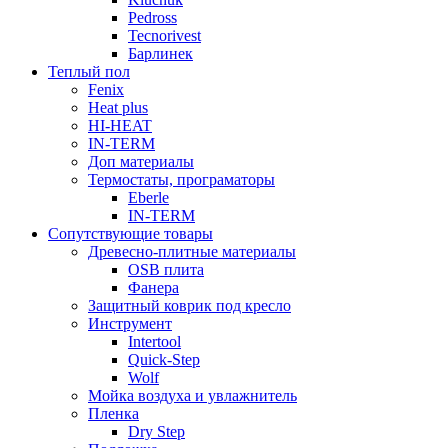
Pedross
Tecnorivest
Барлинек
Теплый пол
Fenix
Heat plus
HI-HEAT
IN-TERM
Доп материалы
Термостаты, програматоры
Eberle
IN-TERM
Сопутствующие товары
Древесно-плитные материалы
OSB плита
Фанера
Защитный коврик под кресло
Инструмент
Intertool
Quick-Step
Wolf
Мойка воздуха и увлажнитель
Пленка
Dry Step