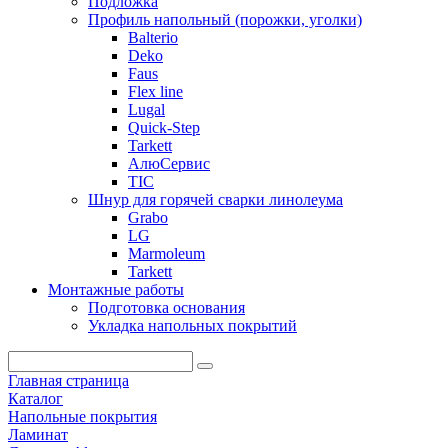
Подложка
Профиль напольный (порожки, уголки)
Balterio
Deko
Faus
Flex line
Lugal
Quick-Step
Tarkett
АлюСервис
ТІС
Шнур для горячей сварки линолеума
Grabo
LG
Marmoleum
Tarkett
Монтажные работы
Подготовка основания
Укладка напольных покрытий
Главная страница
Каталог
Напольные покрытия
Ламинат