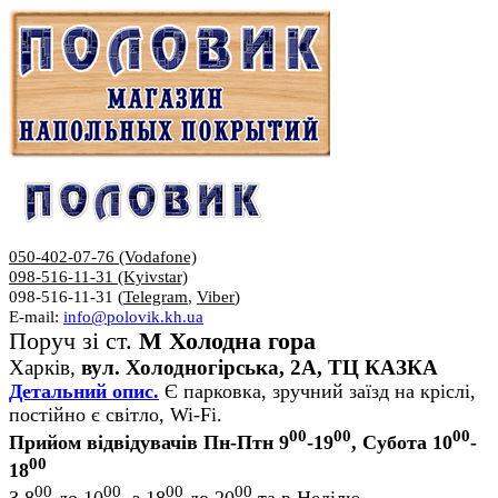
050-402-07-76 (Vodafone)
098-516-11-31 (Kyivstar)
098-516-11-31 (
Telegram
,
Viber
)
E-mail:
info@polovik.kh.ua
Поруч зі ст.
М Холодна гора
Харків,
вул. Холодногірська, 2А, ТЦ КАЗКА
Детальний опис.
Є парковка, зручний заїзд на кріслі,
постійно є світло, Wi-Fi.
00
00
00
Прийом відвідувачів Пн-Птн 9
-19
, Субота 10
-
00
18
00
00
00
00
З 8
до 10
, з 18
до 20
та в Неділю