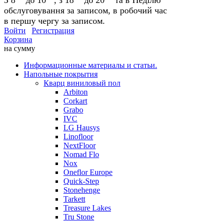
обслуговування за записом, в робочий час
в першу чергу за записом.
Войти
Регистрация
Корзина
на сумму
Информационные материалы и статьи.
Напольные покрытия
Кварц виниловый пол
Arbiton
Corkart
Grabo
IVC
LG Hausys
Linofloor
NextFloor
Nomad Flo
Nox
Oneflor Europe
Quick-Step
Stonehenge
Tarkett
Treasure Lakes
Tru Stone