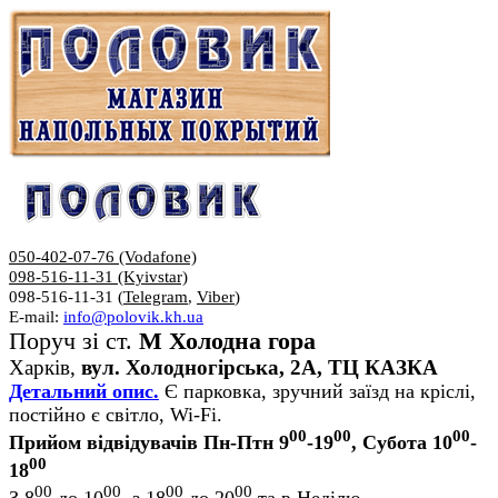
050-402-07-76 (Vodafone)
098-516-11-31 (Kyivstar)
098-516-11-31 (
Telegram
,
Viber
)
E-mail:
info@polovik.kh.ua
Поруч зі ст.
М Холодна гора
Харків,
вул. Холодногірська, 2А, ТЦ КАЗКА
Детальний опис.
Є парковка, зручний заїзд на кріслі,
постійно є світло, Wi-Fi.
00
00
00
Прийом відвідувачів Пн-Птн 9
-19
, Субота 10
-
00
18
00
00
00
00
З 8
до 10
, з 18
до 20
та в Неділю