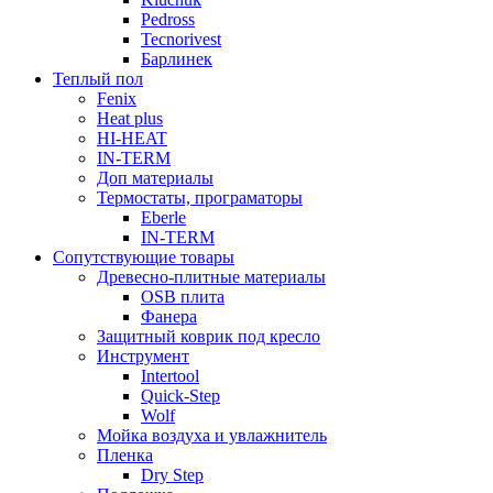
Pedross
Tecnorivest
Барлинек
Теплый пол
Fenix
Heat plus
HI-HEAT
IN-TERM
Доп материалы
Термостаты, програматоры
Eberle
IN-TERM
Сопутствующие товары
Древесно-плитные материалы
OSB плита
Фанера
Защитный коврик под кресло
Инструмент
Intertool
Quick-Step
Wolf
Мойка воздуха и увлажнитель
Пленка
Dry Step