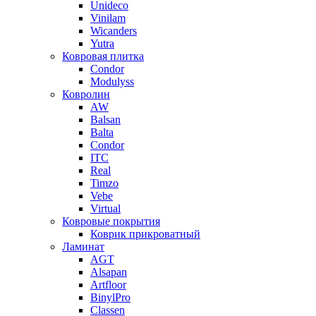
Unideco
Vinilam
Wicanders
Yutra
Ковровая плитка
Condor
Modulyss
Ковролин
AW
Balsan
Balta
Condor
ITC
Real
Timzo
Vebe
Virtual
Ковровые покрытия
Коврик прикроватный
Ламинат
AGT
Alsapan
Artfloor
BinylPro
Classen