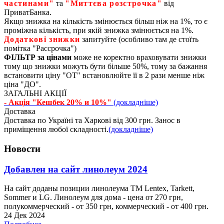
частинами"
та
"Миттєва розстрочка"
від
ПриватБанка.
Якщо знижка на кількість змінюється більш ніж на 1%, то є
проміжна кількість, при якій знижка змінюється на 1%.
Додаткові знижки
запитуйте (особливо там де стоїть
помітка "Рассрочка")
ФІЛЬТР за цінами
може не коректно враховувати знижки
тому що знижки можуть бути більше 50%, тому за бажання
встановити ціну "ОТ" встановлюйте її в 2 рази менше ніж
ціна "ДО".
ЗАГАЛЬНІ АКЦІЇ
- Акція "Кешбек 20% и 10%"
(докладніше)
Доставка
Доставка по Україні та Харкові від 300 грн. Занос в
приміщення любої складності.
(докладніше)
Новости
Добавлен на сайт линолеум 2024
На сайт доданы позиции линолеума ТМ Lentex, Tarkett,
Sommer и LG. Линолеум для дома - цена от 270 грн,
полукоммерческий - от 350 грн, коммерческий - от 400 грн.
24 Дек 2024