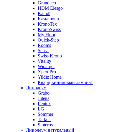
Grandeco
HDM Elesgo
Kaindl
Kastamonu
KronoTex
KronoSwiss
My Floor
Quick-Step
Rooms
Sensa
Swiss Krono
Vitality
Wiparqet
Xpert Pro
Yildiz Home
Кварц виниловый ламинат
Линолеум
Grabo
Juteкs
Lentex
LG
Sommer
Tarkett
Sinteros
Линолеум натуральный