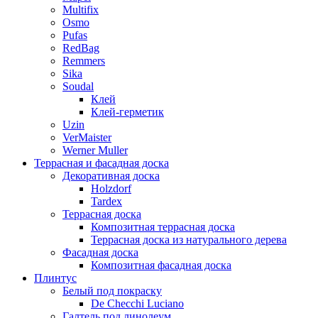
Multifix
Osmo
Pufas
RedBag
Remmers
Sika
Soudal
Клей
Клей-герметик
Uzin
VerMaister
Werner Muller
Террасная и фасадная доска
Декоративная доска
Holzdorf
Tardex
Террасная доска
Композитная террасная доска
Террасная доска из натурального дерева
Фасадная доска
Композитная фасадная доска
Плинтус
Белый под покраску
De Checchi Luciano
Галтель под линолеум