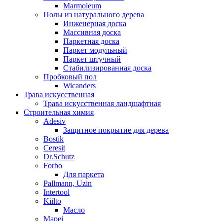
Marmoleum
Полы из натурального дерева
Инженерная доска
Массивная доска
Паркетная доска
Паркет модульный
Паркет штучный
Стабилизированная доска
Пробковый пол
Wicanders
Трава искусственная
Трава искусственная ландшафтная
Строительная химия
Adesiv
Защитное покрытие для дерева
Bostik
Ceresit
Dr.Schutz
Forbo
Для паркета
Pallmann, Uzin
Intertool
Kiilto
Масло
Mapei