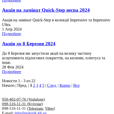
Подробнее
Акція на ламінат Quick-Step весна 2024
Акція на ламінат Quick-Step в колекції Impressive та Impressive
Ultra.
1 Апр 2024
Подробнее
Акція до 8 Березня 2024
До 8 Березня ми запустили акції на велику частину
асортимента підлогових покриттів, на килими, плінтуса та
інше.
28 Фев 2024
Подробнее
Новости 1 - 3 из 22
Начало | Пред. |
1
2
3
4
5
|
След.
|
Конец
|
Все
050-402-07-76 (Vodafone)
098-516-11-31 (Kyivstar)
098-516-11-31 (
Telegram
,
Viber
)
E-mail:
info@polovik.kh.ua