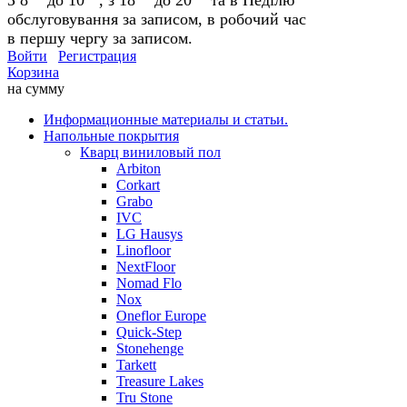
обслуговування за записом, в робочий час
в першу чергу за записом.
Войти
Регистрация
Корзина
на сумму
Информационные материалы и статьи.
Напольные покрытия
Кварц виниловый пол
Arbiton
Corkart
Grabo
IVC
LG Hausys
Linofloor
NextFloor
Nomad Flo
Nox
Oneflor Europe
Quick-Step
Stonehenge
Tarkett
Treasure Lakes
Tru Stone