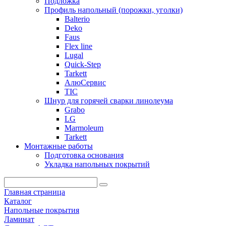
Подложка
Профиль напольный (порожки, уголки)
Balterio
Deko
Faus
Flex line
Lugal
Quick-Step
Tarkett
АлюСервис
ТІС
Шнур для горячей сварки линолеума
Grabo
LG
Marmoleum
Tarkett
Монтажные работы
Подготовка основания
Укладка напольных покрытий
Главная страница
Каталог
Напольные покрытия
Ламинат