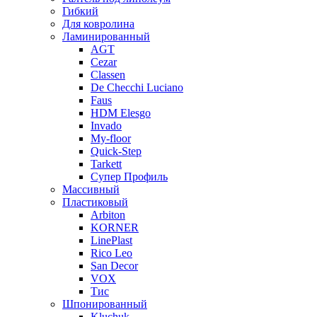
Гибкий
Для ковролина
Ламинированный
AGT
Cezar
Classen
De Checchi Luciano
Faus
HDM Elesgo
Invado
My-floor
Quick-Step
Tarkett
Супер Профиль
Массивный
Пластиковый
Arbiton
KORNER
LinePlast
Rico Leo
San Decor
VOX
Тис
Шпонированный
Kluchuk