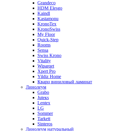
Grandeco
HDM Elesgo
Kaindl
Kastamonu
KronoTex
KronoSwiss
My Floor
Quick-Step
Rooms
Sensa
Swiss Krono
Vitality
Wiparqet
Xpert Pro
Yildiz Home
Кварц виниловый ламинат
Линолеум
Grabo
Juteкs
Lentex
LG
Sommer
Tarkett
Sinteros
Линолеум натуральный