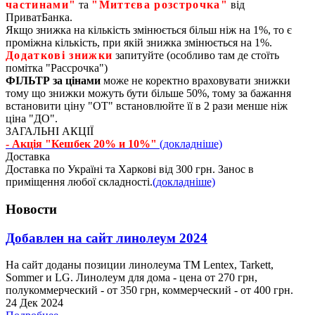
частинами"
та
"Миттєва розстрочка"
від
ПриватБанка.
Якщо знижка на кількість змінюється більш ніж на 1%, то є
проміжна кількість, при якій знижка змінюється на 1%.
Додаткові знижки
запитуйте (особливо там де стоїть
помітка "Рассрочка")
ФІЛЬТР за цінами
може не коректно враховувати знижки
тому що знижки можуть бути більше 50%, тому за бажання
встановити ціну "ОТ" встановлюйте її в 2 рази менше ніж
ціна "ДО".
ЗАГАЛЬНІ АКЦІЇ
- Акція "Кешбек 20% и 10%"
(докладніше)
Доставка
Доставка по Україні та Харкові від 300 грн. Занос в
приміщення любої складності.
(докладніше)
Новости
Добавлен на сайт линолеум 2024
На сайт доданы позиции линолеума ТМ Lentex, Tarkett,
Sommer и LG. Линолеум для дома - цена от 270 грн,
полукоммерческий - от 350 грн, коммерческий - от 400 грн.
24 Дек 2024