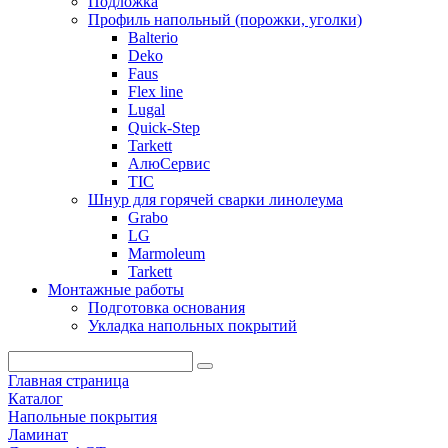
Подложка
Профиль напольный (порожки, уголки)
Balterio
Deko
Faus
Flex line
Lugal
Quick-Step
Tarkett
АлюСервис
ТІС
Шнур для горячей сварки линолеума
Grabo
LG
Marmoleum
Tarkett
Монтажные работы
Подготовка основания
Укладка напольных покрытий
Главная страница
Каталог
Напольные покрытия
Ламинат