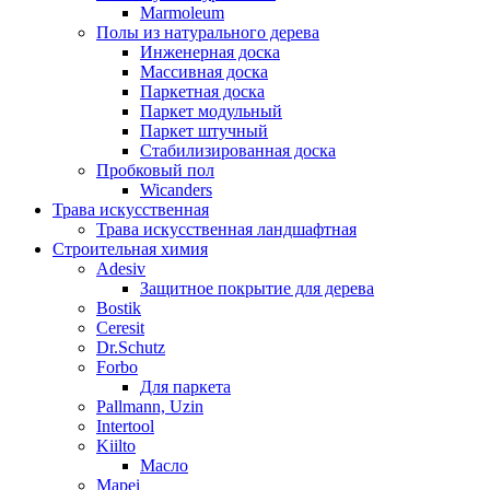
Marmoleum
Полы из натурального дерева
Инженерная доска
Массивная доска
Паркетная доска
Паркет модульный
Паркет штучный
Стабилизированная доска
Пробковый пол
Wicanders
Трава искусственная
Трава искусственная ландшафтная
Строительная химия
Adesiv
Защитное покрытие для дерева
Bostik
Ceresit
Dr.Schutz
Forbo
Для паркета
Pallmann, Uzin
Intertool
Kiilto
Масло
Mapei