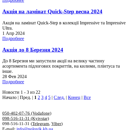
Подробнее
Акція на ламінат Quick-Step весна 2024
Акція на ламінат Quick-Step в колекції Impressive та Impressive
Ultra.
1 Апр 2024
Подробнее
Акція до 8 Березня 2024
До 8 Березня ми запустили акції на велику частину
асортимента підлогових покриттів, на килими, плінтуса та
інше.
28 Фев 2024
Подробнее
Новости 1 - 3 из 22
Начало | Пред. |
1
2
3
4
5
|
След.
|
Конец
|
Все
050-402-07-76 (Vodafone)
098-516-11-31 (Kyivstar)
098-516-11-31 (
Telegram
,
Viber
)
E-mail:
info@polovik.kh.ua