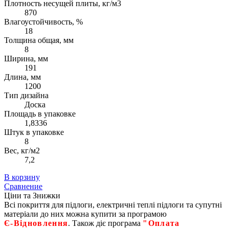
Плотность несущей плиты, кг/м3
870
Влагоустойчивость, %
18
Толщина общая, мм
8
Ширина, мм
191
Длина, мм
1200
Тип дизайна
Доска
Площадь в упаковке
1,8336
Штук в упаковке
8
Вес, кг/м2
7,2
В корзину
Сравнение
Ціни та Знижки
Всі покриття для підлоги, електричні теплі підлоги та супутні
матеріали до них можна купити за програмою
Є‑Відновлення
. Також діє програма
"Оплата