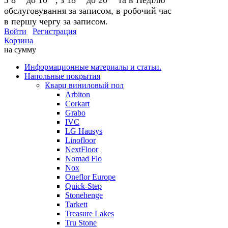
обслуговування за записом, в робочий час
в першу чергу за записом.
Войти
Регистрация
Корзина
на сумму
Информационные материалы и статьи.
Напольные покрытия
Кварц виниловый пол
Arbiton
Corkart
Grabo
IVC
LG Hausys
Linofloor
NextFloor
Nomad Flo
Nox
Oneflor Europe
Quick-Step
Stonehenge
Tarkett
Treasure Lakes
Tru Stone