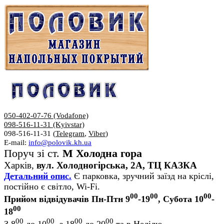
050-402-07-76 (Vodafone)
098-516-11-31 (Kyivstar)
098-516-11-31 (
Telegram
,
Viber
)
E-mail:
info@polovik.kh.ua
Поруч зі ст.
М Холодна гора
Харків,
вул. Холодногірська, 2А, ТЦ КАЗКА
Детальний опис.
Є парковка, зручний заїзд на кріслі,
постійно є світло, Wi-Fi.
00
00
00
Прийом відвідувачів Пн-Птн 9
-19
, Субота 10
-
00
18
00
00
00
00
З 8
до 10
, з 18
до 20
та в Неділю