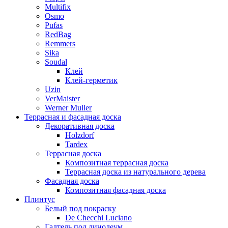
Multifix
Osmo
Pufas
RedBag
Remmers
Sika
Soudal
Клей
Клей-герметик
Uzin
VerMaister
Werner Muller
Террасная и фасадная доска
Декоративная доска
Holzdorf
Tardex
Террасная доска
Композитная террасная доска
Террасная доска из натурального дерева
Фасадная доска
Композитная фасадная доска
Плинтус
Белый под покраску
De Checchi Luciano
Галтель под линолеум