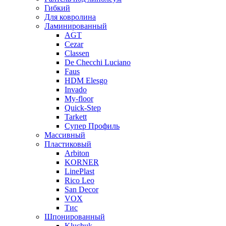
Гибкий
Для ковролина
Ламинированный
AGT
Cezar
Classen
De Checchi Luciano
Faus
HDM Elesgo
Invado
My-floor
Quick-Step
Tarkett
Супер Профиль
Массивный
Пластиковый
Arbiton
KORNER
LinePlast
Rico Leo
San Decor
VOX
Тис
Шпонированный
Kluchuk