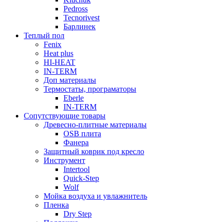
Pedross
Tecnorivest
Барлинек
Теплый пол
Fenix
Heat plus
HI-HEAT
IN-TERM
Доп материалы
Термостаты, програматоры
Eberle
IN-TERM
Сопутствующие товары
Древесно-плитные материалы
OSB плита
Фанера
Защитный коврик под кресло
Инструмент
Intertool
Quick-Step
Wolf
Мойка воздуха и увлажнитель
Пленка
Dry Step