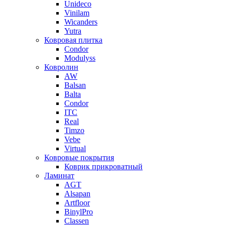
Unideco
Vinilam
Wicanders
Yutra
Ковровая плитка
Condor
Modulyss
Ковролин
AW
Balsan
Balta
Condor
ITC
Real
Timzo
Vebe
Virtual
Ковровые покрытия
Коврик прикроватный
Ламинат
AGT
Alsapan
Artfloor
BinylPro
Classen