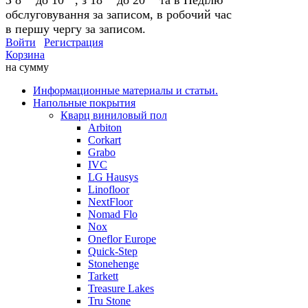
обслуговування за записом, в робочий час
в першу чергу за записом.
Войти
Регистрация
Корзина
на сумму
Информационные материалы и статьи.
Напольные покрытия
Кварц виниловый пол
Arbiton
Corkart
Grabo
IVC
LG Hausys
Linofloor
NextFloor
Nomad Flo
Nox
Oneflor Europe
Quick-Step
Stonehenge
Tarkett
Treasure Lakes
Tru Stone