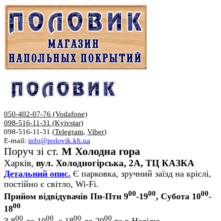
050-402-07-76 (Vodafone)
098-516-11-31 (Kyivstar)
098-516-11-31 (
Telegram
,
Viber
)
E-mail:
info@polovik.kh.ua
Поруч зі ст.
М Холодна гора
Харків,
вул. Холодногірська, 2А, ТЦ КАЗКА
Детальний опис.
Є парковка, зручний заїзд на кріслі,
постійно є світло, Wi-Fi.
00
00
00
Прийом відвідувачів Пн-Птн 9
-19
, Субота 10
-
00
18
00
00
00
00
З 8
до 10
, з 18
до 20
та в Неділю