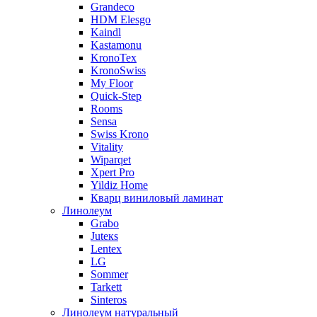
Grandeco
HDM Elesgo
Kaindl
Kastamonu
KronoTex
KronoSwiss
My Floor
Quick-Step
Rooms
Sensa
Swiss Krono
Vitality
Wiparqet
Xpert Pro
Yildiz Home
Кварц виниловый ламинат
Линолеум
Grabo
Juteкs
Lentex
LG
Sommer
Tarkett
Sinteros
Линолеум натуральный