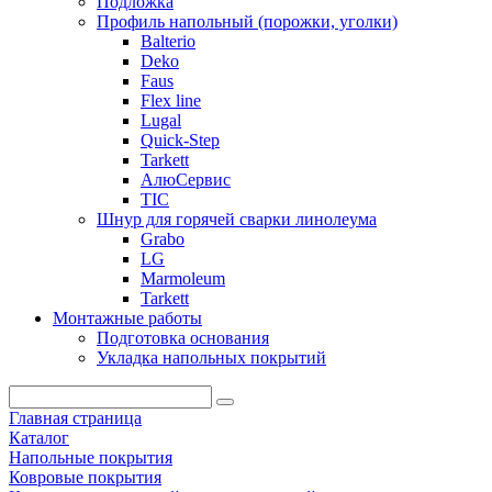
Подложка
Профиль напольный (порожки, уголки)
Balterio
Deko
Faus
Flex line
Lugal
Quick-Step
Tarkett
АлюСервис
ТІС
Шнур для горячей сварки линолеума
Grabo
LG
Marmoleum
Tarkett
Монтажные работы
Подготовка основания
Укладка напольных покрытий
Главная страница
Каталог
Напольные покрытия
Ковровые покрытия