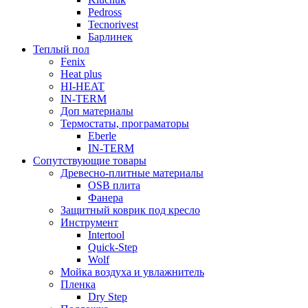
Pedross
Tecnorivest
Барлинек
Теплый пол
Fenix
Heat plus
HI-HEAT
IN-TERM
Доп материалы
Термостаты, програматоры
Eberle
IN-TERM
Сопутствующие товары
Древесно-плитные материалы
OSB плита
Фанера
Защитный коврик под кресло
Инструмент
Intertool
Quick-Step
Wolf
Мойка воздуха и увлажнитель
Пленка
Dry Step