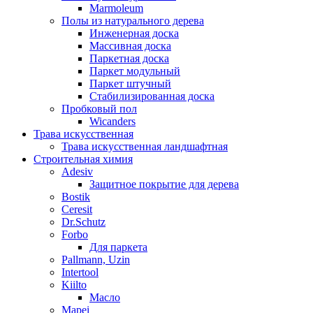
Marmoleum
Полы из натурального дерева
Инженерная доска
Массивная доска
Паркетная доска
Паркет модульный
Паркет штучный
Стабилизированная доска
Пробковый пол
Wicanders
Трава искусственная
Трава искусственная ландшафтная
Строительная химия
Adesiv
Защитное покрытие для дерева
Bostik
Ceresit
Dr.Schutz
Forbo
Для паркета
Pallmann, Uzin
Intertool
Kiilto
Масло
Mapei