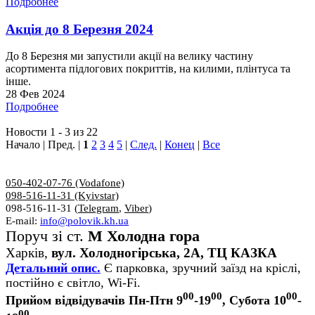
Подробнее
Акція до 8 Березня 2024
До 8 Березня ми запустили акції на велику частину
асортимента підлогових покриттів, на килими, плінтуса та
інше.
28 Фев 2024
Подробнее
Новости 1 - 3 из 22
Начало | Пред. |
1
2
3
4
5
|
След.
|
Конец
|
Все
050-402-07-76 (Vodafone)
098-516-11-31 (Kyivstar)
098-516-11-31 (
Telegram
,
Viber
)
E-mail:
info@polovik.kh.ua
Поруч зі ст.
М Холодна гора
Харків,
вул. Холодногірська, 2А, ТЦ КАЗКА
Детальний опис.
Є парковка, зручний заїзд на кріслі,
постійно є світло, Wi-Fi.
00
00
00
Прийом відвідувачів Пн-Птн 9
-19
, Субота 10
-
00