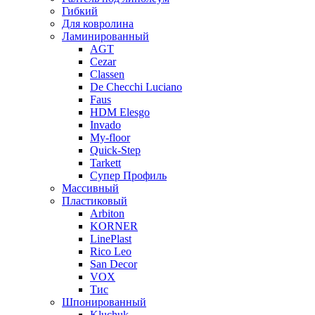
Гибкий
Для ковролина
Ламинированный
AGT
Cezar
Classen
De Checchi Luciano
Faus
HDM Elesgo
Invado
My-floor
Quick-Step
Tarkett
Супер Профиль
Массивный
Пластиковый
Arbiton
KORNER
LinePlast
Rico Leo
San Decor
VOX
Тис
Шпонированный
Kluchuk