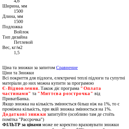
4,6
Ширина, мм
1500
Длина, мм
1500
Подложка
Войлок
Тип дизайна
Петлевой
Вес, кг/м2
1,5
Ціна та знижки за запитом
Сравнение
Ціни та Знижки
Всі покриття для підлоги, електричні теплі підлоги та супутні
матеріали до них можна купити за програмою
Є‑Відновлення
. Також діє програма
"Оплата
частинами"
та
"Миттєва розстрочка"
від
ПриватБанка.
Якщо знижка на кількість змінюється більш ніж на 1%, то є
проміжна кількість, при якій знижка змінюється на 1%.
Додаткові знижки
запитуйте (особливо там де стоїть
помітка "Рассрочка")
ФІЛЬТР за цінами
може не коректно враховувати знижки