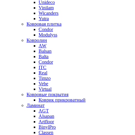
Unideco
Vinilam
Wicanders
Yutra
Ковровая плитка
Condor
Modulyss
Ковролин
AW
Balsan
Balta
Condor
ITC
Real
Timzo
Vebe
Virtual
Ковровые покрытия
Коврик прикроватный
Ламинат
AGT
Alsapan
Artfloor
BinylPro
Classen