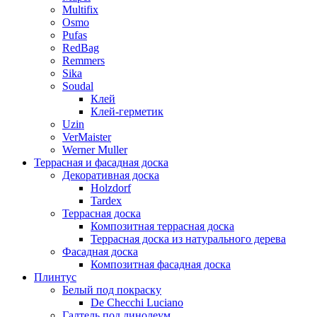
Multifix
Osmo
Pufas
RedBag
Remmers
Sika
Soudal
Клей
Клей-герметик
Uzin
VerMaister
Werner Muller
Террасная и фасадная доска
Декоративная доска
Holzdorf
Tardex
Террасная доска
Композитная террасная доска
Террасная доска из натурального дерева
Фасадная доска
Композитная фасадная доска
Плинтус
Белый под покраску
De Checchi Luciano
Галтель под линолеум