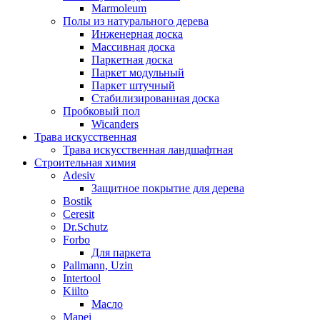
Marmoleum
Полы из натурального дерева
Инженерная доска
Массивная доска
Паркетная доска
Паркет модульный
Паркет штучный
Стабилизированная доска
Пробковый пол
Wicanders
Трава искусственная
Трава искусственная ландшафтная
Строительная химия
Adesiv
Защитное покрытие для дерева
Bostik
Ceresit
Dr.Schutz
Forbo
Для паркета
Pallmann, Uzin
Intertool
Kiilto
Масло
Mapei