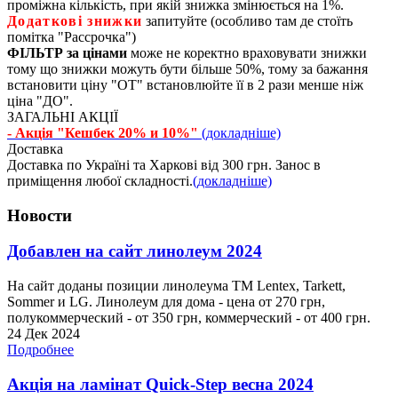
проміжна кількість, при якій знижка змінюється на 1%.
Додаткові знижки
запитуйте (особливо там де стоїть
помітка "Рассрочка")
ФІЛЬТР за цінами
може не коректно враховувати знижки
тому що знижки можуть бути більше 50%, тому за бажання
встановити ціну "ОТ" встановлюйте її в 2 рази менше ніж
ціна "ДО".
ЗАГАЛЬНІ АКЦІЇ
- Акція "Кешбек 20% и 10%"
(докладніше)
Доставка
Доставка по Україні та Харкові від 300 грн. Занос в
приміщення любої складності.
(докладніше)
Новости
Добавлен на сайт линолеум 2024
На сайт доданы позиции линолеума ТМ Lentex, Tarkett,
Sommer и LG. Линолеум для дома - цена от 270 грн,
полукоммерческий - от 350 грн, коммерческий - от 400 грн.
24 Дек 2024
Подробнее
Акція на ламінат Quick-Step весна 2024