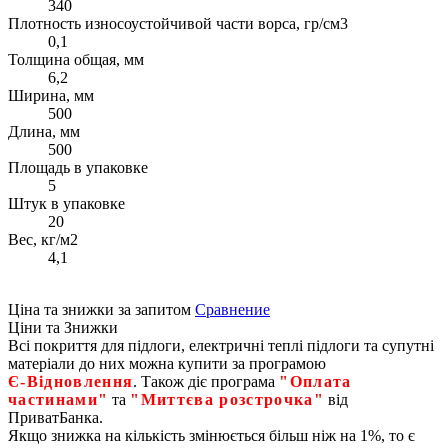
340
Плотность износоустойчивой части ворса, гр/см3
0,1
Толщина общая, мм
6,2
Ширина, мм
500
Длина, мм
500
Площадь в упаковке
5
Штук в упаковке
20
Вес, кг/м2
4,1
Ціна та знижки за запитом
Сравнение
Ціни та Знижки
Всі покриття для підлоги, електричні теплі підлоги та супутні
матеріали до них можна купити за програмою
Є‑Відновлення
. Також діє програма
"Оплата
частинами"
та
"Миттєва розстрочка"
від
ПриватБанка.
Якщо знижка на кількість змінюється більш ніж на 1%, то є