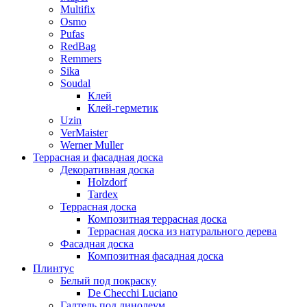
Multifix
Osmo
Pufas
RedBag
Remmers
Sika
Soudal
Клей
Клей-герметик
Uzin
VerMaister
Werner Muller
Террасная и фасадная доска
Декоративная доска
Holzdorf
Tardex
Террасная доска
Композитная террасная доска
Террасная доска из натурального дерева
Фасадная доска
Композитная фасадная доска
Плинтус
Белый под покраску
De Checchi Luciano
Галтель под линолеум