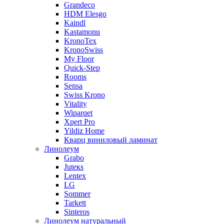
Grandeco
HDM Elesgo
Kaindl
Kastamonu
KronoTex
KronoSwiss
My Floor
Quick-Step
Rooms
Sensa
Swiss Krono
Vitality
Wiparqet
Xpert Pro
Yildiz Home
Кварц виниловый ламинат
Линолеум
Grabo
Juteкs
Lentex
LG
Sommer
Tarkett
Sinteros
Линолеум натуральный