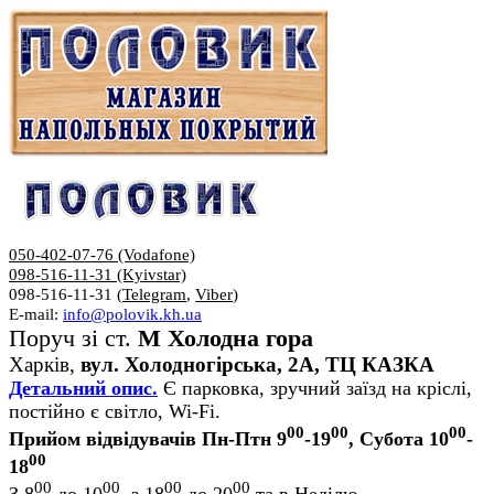
050-402-07-76 (Vodafone)
098-516-11-31 (Kyivstar)
098-516-11-31 (
Telegram
,
Viber
)
E-mail:
info@polovik.kh.ua
Поруч зі ст.
М Холодна гора
Харків,
вул. Холодногірська, 2А, ТЦ КАЗКА
Детальний опис.
Є парковка, зручний заїзд на кріслі,
постійно є світло, Wi-Fi.
00
00
00
Прийом відвідувачів Пн-Птн 9
-19
, Субота 10
-
00
18
00
00
00
00
З 8
до 10
, з 18
до 20
та в Неділю