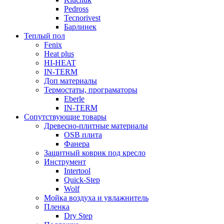
Pedross
Tecnorivest
Барлинек
Теплый пол
Fenix
Heat plus
HI-HEAT
IN-TERM
Доп материалы
Термостаты, програматоры
Eberle
IN-TERM
Сопутствующие товары
Древесно-плитные материалы
OSB плита
Фанера
Защитный коврик под кресло
Инструмент
Intertool
Quick-Step
Wolf
Мойка воздуха и увлажнитель
Пленка
Dry Step