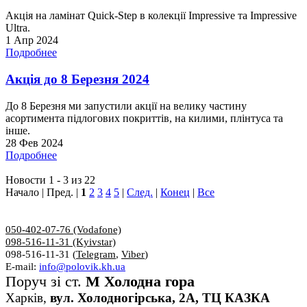
Акція на ламінат Quick-Step в колекції Impressive та Impressive
Ultra.
1 Апр 2024
Подробнее
Акція до 8 Березня 2024
До 8 Березня ми запустили акції на велику частину
асортимента підлогових покриттів, на килими, плінтуса та
інше.
28 Фев 2024
Подробнее
Новости 1 - 3 из 22
Начало | Пред. |
1
2
3
4
5
|
След.
|
Конец
|
Все
050-402-07-76 (Vodafone)
098-516-11-31 (Kyivstar)
098-516-11-31 (
Telegram
,
Viber
)
E-mail:
info@polovik.kh.ua
Поруч зі ст.
М Холодна гора
Харків,
вул. Холодногірська, 2А, ТЦ КАЗКА