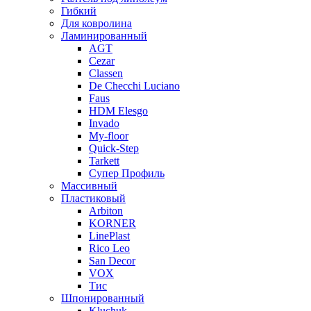
Гибкий
Для ковролина
Ламинированный
AGT
Cezar
Classen
De Checchi Luciano
Faus
HDM Elesgo
Invado
My-floor
Quick-Step
Tarkett
Супер Профиль
Массивный
Пластиковый
Arbiton
KORNER
LinePlast
Rico Leo
San Decor
VOX
Тис
Шпонированный
Kluchuk