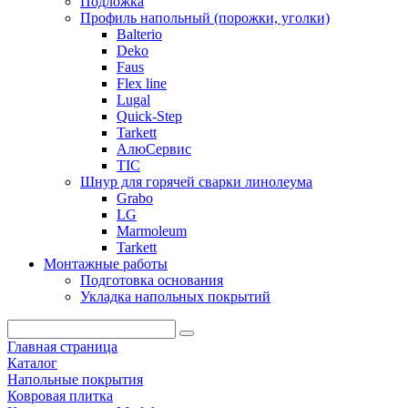
Подложка
Профиль напольный (порожки, уголки)
Balterio
Deko
Faus
Flex line
Lugal
Quick-Step
Tarkett
АлюСервис
ТІС
Шнур для горячей сварки линолеума
Grabo
LG
Marmoleum
Tarkett
Монтажные работы
Подготовка основания
Укладка напольных покрытий
Главная страница
Каталог
Напольные покрытия
Ковровая плитка