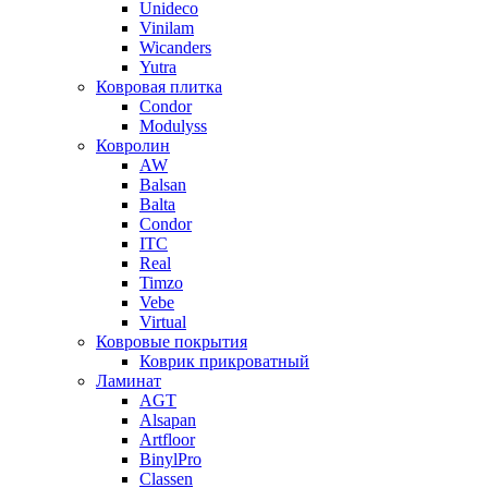
Unideco
Vinilam
Wicanders
Yutra
Ковровая плитка
Condor
Modulyss
Ковролин
AW
Balsan
Balta
Condor
ITC
Real
Timzo
Vebe
Virtual
Ковровые покрытия
Коврик прикроватный
Ламинат
AGT
Alsapan
Artfloor
BinylPro
Classen