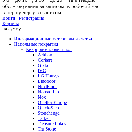
обслуговування за записом, в робочий час
в першу чергу за записом.
Войти
Регистрация
Корзина
на сумму
Информационные материалы и статьи.
Напольные покрытия
Кварц виниловый пол
Arbiton
Corkart
Grabo
IVC
LG Hausys
Linofloor
NextFloor
Nomad Flo
Nox
Oneflor Europe
Quick-Step
Stonehenge
Tarkett
Treasure Lakes
Tru Stone