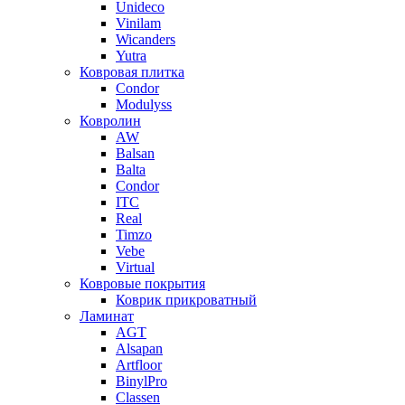
Unideco
Vinilam
Wicanders
Yutra
Ковровая плитка
Condor
Modulyss
Ковролин
AW
Balsan
Balta
Condor
ITC
Real
Timzo
Vebe
Virtual
Ковровые покрытия
Коврик прикроватный
Ламинат
AGT
Alsapan
Artfloor
BinylPro
Classen