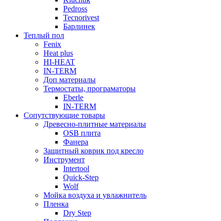
Pedross
Tecnorivest
Барлинек
Теплый пол
Fenix
Heat plus
HI-HEAT
IN-TERM
Доп материалы
Термостаты, програматоры
Eberle
IN-TERM
Сопутствующие товары
Древесно-плитные материалы
OSB плита
Фанера
Защитный коврик под кресло
Инструмент
Intertool
Quick-Step
Wolf
Мойка воздуха и увлажнитель
Пленка
Dry Step