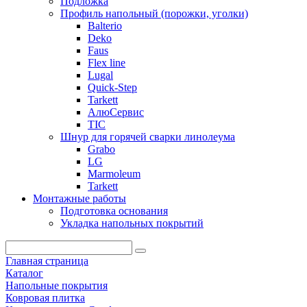
Подложка
Профиль напольный (порожки, уголки)
Balterio
Deko
Faus
Flex line
Lugal
Quick-Step
Tarkett
АлюСервис
ТІС
Шнур для горячей сварки линолеума
Grabo
LG
Marmoleum
Tarkett
Монтажные работы
Подготовка основания
Укладка напольных покрытий
Главная страница
Каталог
Напольные покрытия
Ковровая плитка