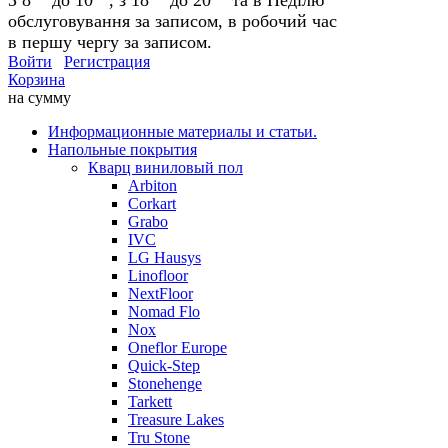
обслуговування за записом, в робочий час
в першу чергу за записом.
Войти
Регистрация
Корзина
на сумму
Информационные материалы и статьи.
Напольные покрытия
Кварц виниловый пол
Arbiton
Corkart
Grabo
IVC
LG Hausys
Linofloor
NextFloor
Nomad Flo
Nox
Oneflor Europe
Quick-Step
Stonehenge
Tarkett
Treasure Lakes
Tru Stone