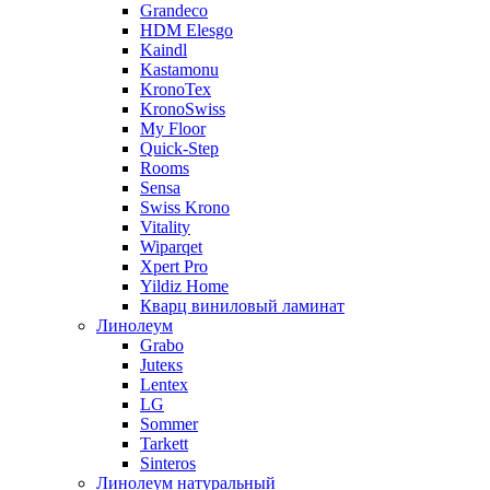
Grandeco
HDM Elesgo
Kaindl
Kastamonu
KronoTex
KronoSwiss
My Floor
Quick-Step
Rooms
Sensa
Swiss Krono
Vitality
Wiparqet
Xpert Pro
Yildiz Home
Кварц виниловый ламинат
Линолеум
Grabo
Juteкs
Lentex
LG
Sommer
Tarkett
Sinteros
Линолеум натуральный