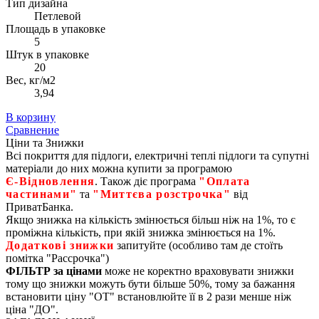
Тип дизайна
Петлевой
Площадь в упаковке
5
Штук в упаковке
20
Вес, кг/м2
3,94
В корзину
Сравнение
Ціни та Знижки
Всі покриття для підлоги, електричні теплі підлоги та супутні
матеріали до них можна купити за програмою
Є‑Відновлення
. Також діє програма
"Оплата
частинами"
та
"Миттєва розстрочка"
від
ПриватБанка.
Якщо знижка на кількість змінюється більш ніж на 1%, то є
проміжна кількість, при якій знижка змінюється на 1%.
Додаткові знижки
запитуйте (особливо там де стоїть
помітка "Рассрочка")
ФІЛЬТР за цінами
може не коректно враховувати знижки
тому що знижки можуть бути більше 50%, тому за бажання
встановити ціну "ОТ" встановлюйте її в 2 рази менше ніж
ціна "ДО".