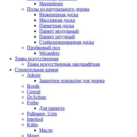
Marmoleum
Полы из натурального дерева
Инженерная доска
Массивная доска
Паркетная доска
Паркет модульный
Паркет штучный
Стабилизированная доска
Пробковый пол
Wicanders
Трава искусственная
Трава искусственная ландшафтная
Строительная химия
Adesiv
Защитное покрытие для дерева
Bostik
Ceresit
Dr.Schutz
Forbo
Для паркета
Pallmann, Uzin
Intertool
Kiilto
Масло
Mapei