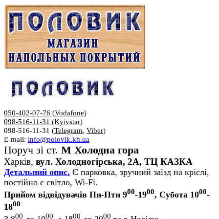
050-402-07-76 (Vodafone)
098-516-11-31 (Kyivstar)
098-516-11-31 (
Telegram
,
Viber
)
E-mail:
info@polovik.kh.ua
Поруч зі ст.
М Холодна гора
Харків,
вул. Холодногірська, 2А, ТЦ КАЗКА
Детальний опис.
Є парковка, зручний заїзд на кріслі,
постійно є світло, Wi-Fi.
00
00
00
Прийом відвідувачів Пн-Птн 9
-19
, Субота 10
-
00
18
00
00
00
00
З 8
до 10
, з 18
до 20
та в Неділю