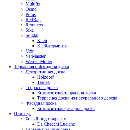
Multifix
Osmo
Pufas
RedBag
Remmers
Sika
Soudal
Клей
Клей-герметик
Uzin
VerMaister
Werner Muller
Террасная и фасадная доска
Декоративная доска
Holzdorf
Tardex
Террасная доска
Композитная террасная доска
Террасная доска из натурального дерева
Фасадная доска
Композитная фасадная доска
Плинтус
Белый под покраску
De Checchi Luciano
Галтель под линолеум