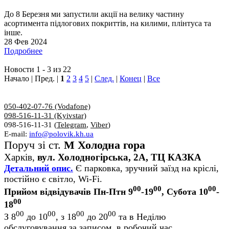
До 8 Березня ми запустили акції на велику частину
асортимента підлогових покриттів, на килими, плінтуса та
інше.
28 Фев 2024
Подробнее
Новости 1 - 3 из 22
Начало | Пред. |
1
2
3
4
5
|
След.
|
Конец
|
Все
050-402-07-76 (Vodafone)
098-516-11-31 (Kyivstar)
098-516-11-31 (
Telegram
,
Viber
)
E-mail:
info@polovik.kh.ua
Поруч зі ст.
М Холодна гора
Харків,
вул. Холодногірська, 2А, ТЦ КАЗКА
Детальний опис.
Є парковка, зручний заїзд на кріслі,
постійно є світло, Wi-Fi.
00
00
00
Прийом відвідувачів Пн-Птн 9
-19
, Субота 10
-
00
18
00
00
00
00
З 8
до 10
, з 18
до 20
та в Неділю
обслуговування за записом, в робочий час