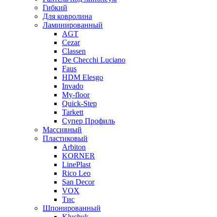
Гибкий
Для ковролина
Ламинированный
AGT
Cezar
Classen
De Checchi Luciano
Faus
HDM Elesgo
Invado
My-floor
Quick-Step
Tarkett
Супер Профиль
Массивный
Пластиковый
Arbiton
KORNER
LinePlast
Rico Leo
San Decor
VOX
Тис
Шпонированный
Kluchuk