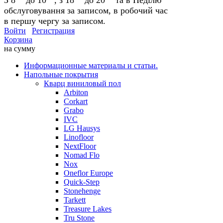
обслуговування за записом, в робочий час
в першу чергу за записом.
Войти
Регистрация
Корзина
на сумму
Информационные материалы и статьи.
Напольные покрытия
Кварц виниловый пол
Arbiton
Corkart
Grabo
IVC
LG Hausys
Linofloor
NextFloor
Nomad Flo
Nox
Oneflor Europe
Quick-Step
Stonehenge
Tarkett
Treasure Lakes
Tru Stone