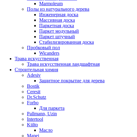
Marmoleum
Полы из натурального дерева
Инженерная доска
Массивная доска
Паркетная доска
Паркет модульный
Паркет штучный
Стабилизированная доска
Пробковый пол
Wicanders
Трава искусственная
Трава искусственная ландшафтная
Строительная химия
Adesiv
Защитное покрытие для дерева
Bostik
Ceresit
Dr.Schutz
Forbo
Для паркета
Pallmann, Uzin
Intertool
Kiilto
Масло
Mapei