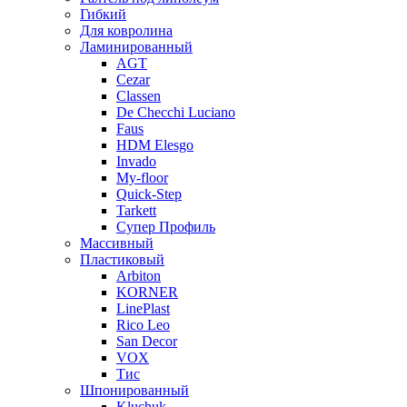
Гибкий
Для ковролина
Ламинированный
AGT
Cezar
Classen
De Checchi Luciano
Faus
HDM Elesgo
Invado
My-floor
Quick-Step
Tarkett
Супер Профиль
Массивный
Пластиковый
Arbiton
KORNER
LinePlast
Rico Leo
San Decor
VOX
Тис
Шпонированный
Kluchuk