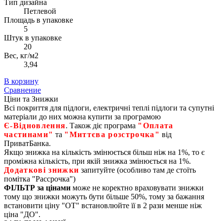
Тип дизайна
Петлевой
Площадь в упаковке
5
Штук в упаковке
20
Вес, кг/м2
3,94
В корзину
Сравнение
Ціни та Знижки
Всі покриття для підлоги, електричні теплі підлоги та супутні
матеріали до них можна купити за програмою
Є‑Відновлення
. Також діє програма
"Оплата
частинами"
та
"Миттєва розстрочка"
від
ПриватБанка.
Якщо знижка на кількість змінюється більш ніж на 1%, то є
проміжна кількість, при якій знижка змінюється на 1%.
Додаткові знижки
запитуйте (особливо там де стоїть
помітка "Рассрочка")
ФІЛЬТР за цінами
може не коректно враховувати знижки
тому що знижки можуть бути більше 50%, тому за бажання
встановити ціну "ОТ" встановлюйте її в 2 рази менше ніж
ціна "ДО".