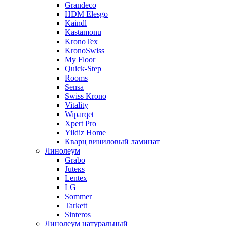
Grandeco
HDM Elesgo
Kaindl
Kastamonu
KronoTex
KronoSwiss
My Floor
Quick-Step
Rooms
Sensa
Swiss Krono
Vitality
Wiparqet
Xpert Pro
Yildiz Home
Кварц виниловый ламинат
Линолеум
Grabo
Juteкs
Lentex
LG
Sommer
Tarkett
Sinteros
Линолеум натуральный