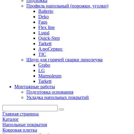
Подложка
Профиль напольный (порожки, уголки)
Balterio
Deko
Faus
Flex line
Lugal
Quick-Step
Tarkett
АлюСервис
ТІС
Шнур для горячей сварки линолеума
Grabo
LG
Marmoleum
Tarkett
Монтажные работы
Подготовка основания
Укладка напольных покрытий
Главная страница
Каталог
Напольные покрытия
Ковровая плитка