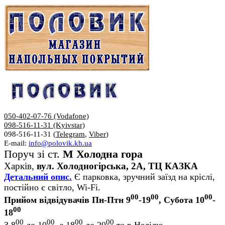
050-402-07-76 (Vodafone)
098-516-11-31 (Kyivstar)
098-516-11-31 (
Telegram
,
Viber
)
E-mail:
info@polovik.kh.ua
Поруч зі ст.
М Холодна гора
Харків,
вул. Холодногірська, 2А, ТЦ КАЗКА
Детальний опис.
Є парковка, зручний заїзд на кріслі,
постійно є світло, Wi-Fi.
00
00
00
Прийом відвідувачів Пн-Птн 9
-19
, Субота 10
-
00
18
00
00
00
00
З 8
до 10
, з 18
до 20
та в Неділю