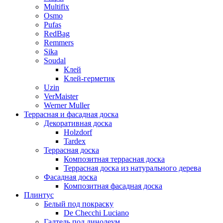
Multifix
Osmo
Pufas
RedBag
Remmers
Sika
Soudal
Клей
Клей-герметик
Uzin
VerMaister
Werner Muller
Террасная и фасадная доска
Декоративная доска
Holzdorf
Tardex
Террасная доска
Композитная террасная доска
Террасная доска из натурального дерева
Фасадная доска
Композитная фасадная доска
Плинтус
Белый под покраску
De Checchi Luciano
Галтель под линолеум