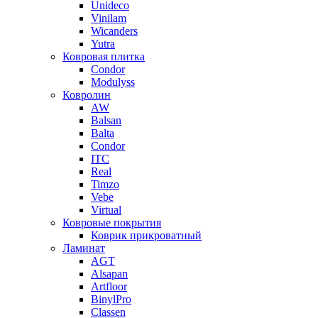
Unideco
Vinilam
Wicanders
Yutra
Ковровая плитка
Condor
Modulyss
Ковролин
AW
Balsan
Balta
Condor
ITC
Real
Timzo
Vebe
Virtual
Ковровые покрытия
Коврик прикроватный
Ламинат
AGT
Alsapan
Artfloor
BinylPro
Classen