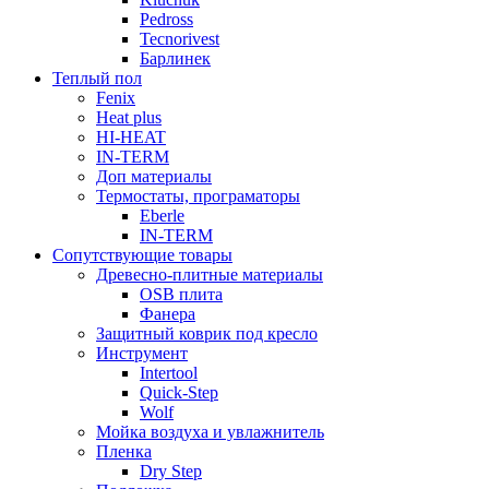
Pedross
Tecnorivest
Барлинек
Теплый пол
Fenix
Heat plus
HI-HEAT
IN-TERM
Доп материалы
Термостаты, програматоры
Eberle
IN-TERM
Сопутствующие товары
Древесно-плитные материалы
OSB плита
Фанера
Защитный коврик под кресло
Инструмент
Intertool
Quick-Step
Wolf
Мойка воздуха и увлажнитель
Пленка
Dry Step