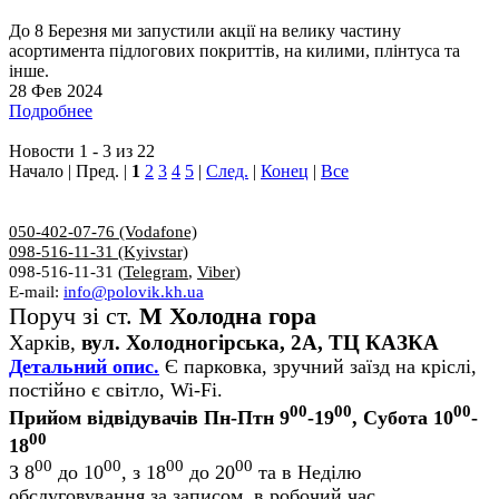
До 8 Березня ми запустили акції на велику частину
асортимента підлогових покриттів, на килими, плінтуса та
інше.
28 Фев 2024
Подробнее
Новости 1 - 3 из 22
Начало | Пред. |
1
2
3
4
5
|
След.
|
Конец
|
Все
050-402-07-76 (Vodafone)
098-516-11-31 (Kyivstar)
098-516-11-31 (
Telegram
,
Viber
)
E-mail:
info@polovik.kh.ua
Поруч зі ст.
М Холодна гора
Харків,
вул. Холодногірська, 2А, ТЦ КАЗКА
Детальний опис.
Є парковка, зручний заїзд на кріслі,
постійно є світло, Wi-Fi.
00
00
00
Прийом відвідувачів Пн-Птн 9
-19
, Субота 10
-
00
18
00
00
00
00
З 8
до 10
, з 18
до 20
та в Неділю
обслуговування за записом, в робочий час