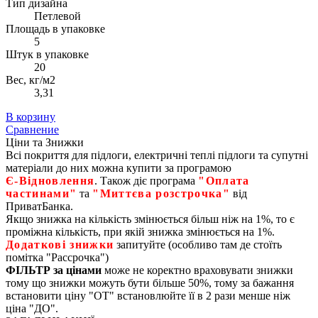
Тип дизайна
Петлевой
Площадь в упаковке
5
Штук в упаковке
20
Вес, кг/м2
3,31
В корзину
Сравнение
Ціни та Знижки
Всі покриття для підлоги, електричні теплі підлоги та супутні
матеріали до них можна купити за програмою
Є‑Відновлення
. Також діє програма
"Оплата
частинами"
та
"Миттєва розстрочка"
від
ПриватБанка.
Якщо знижка на кількість змінюється більш ніж на 1%, то є
проміжна кількість, при якій знижка змінюється на 1%.
Додаткові знижки
запитуйте (особливо там де стоїть
помітка "Рассрочка")
ФІЛЬТР за цінами
може не коректно враховувати знижки
тому що знижки можуть бути більше 50%, тому за бажання
встановити ціну "ОТ" встановлюйте її в 2 рази менше ніж
ціна "ДО".