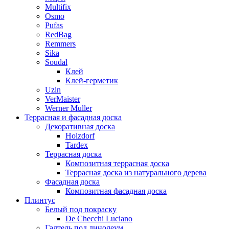
Multifix
Osmo
Pufas
RedBag
Remmers
Sika
Soudal
Клей
Клей-герметик
Uzin
VerMaister
Werner Muller
Террасная и фасадная доска
Декоративная доска
Holzdorf
Tardex
Террасная доска
Композитная террасная доска
Террасная доска из натурального дерева
Фасадная доска
Композитная фасадная доска
Плинтус
Белый под покраску
De Checchi Luciano
Галтель под линолеум