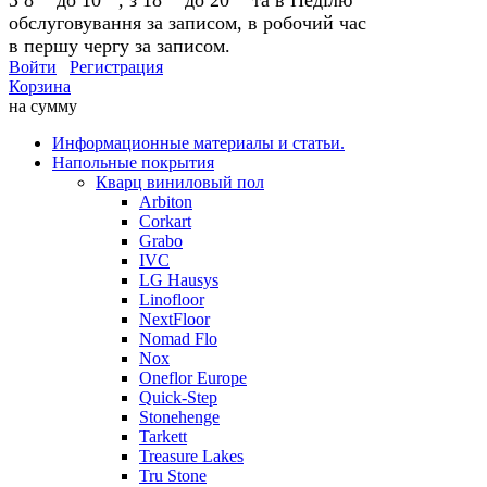
обслуговування за записом, в робочий час
в першу чергу за записом.
Войти
Регистрация
Корзина
на сумму
Информационные материалы и статьи.
Напольные покрытия
Кварц виниловый пол
Arbiton
Corkart
Grabo
IVC
LG Hausys
Linofloor
NextFloor
Nomad Flo
Nox
Oneflor Europe
Quick-Step
Stonehenge
Tarkett
Treasure Lakes
Tru Stone