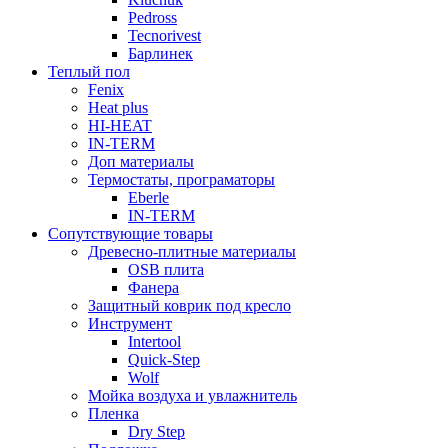
Pedross
Tecnorivest
Барлинек
Теплый пол
Fenix
Heat plus
HI-HEAT
IN-TERM
Доп материалы
Термостаты, програматоры
Eberle
IN-TERM
Сопутствующие товары
Древесно-плитные материалы
OSB плита
Фанера
Защитный коврик под кресло
Инструмент
Intertool
Quick-Step
Wolf
Мойка воздуха и увлажнитель
Пленка
Dry Step