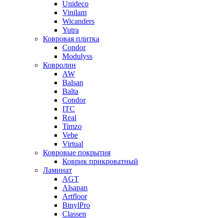
Unideco
Vinilam
Wicanders
Yutra
Ковровая плитка
Condor
Modulyss
Ковролин
AW
Balsan
Balta
Condor
ITC
Real
Timzo
Vebe
Virtual
Ковровые покрытия
Коврик прикроватный
Ламинат
AGT
Alsapan
Artfloor
BinylPro
Classen