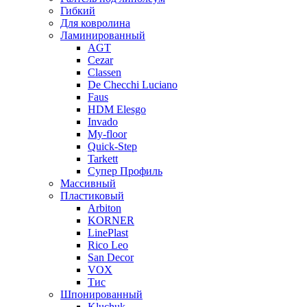
Гибкий
Для ковролина
Ламинированный
AGT
Cezar
Classen
De Checchi Luciano
Faus
HDM Elesgo
Invado
My-floor
Quick-Step
Tarkett
Супер Профиль
Массивный
Пластиковый
Arbiton
KORNER
LinePlast
Rico Leo
San Decor
VOX
Тис
Шпонированный
Kluchuk