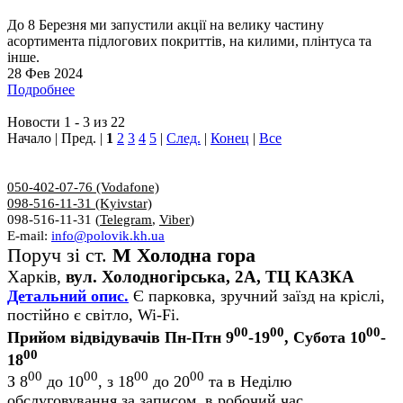
До 8 Березня ми запустили акції на велику частину
асортимента підлогових покриттів, на килими, плінтуса та
інше.
28 Фев 2024
Подробнее
Новости 1 - 3 из 22
Начало | Пред. |
1
2
3
4
5
|
След.
|
Конец
|
Все
050-402-07-76 (Vodafone)
098-516-11-31 (Kyivstar)
098-516-11-31 (
Telegram
,
Viber
)
E-mail:
info@polovik.kh.ua
Поруч зі ст.
М Холодна гора
Харків,
вул. Холодногірська, 2А, ТЦ КАЗКА
Детальний опис.
Є парковка, зручний заїзд на кріслі,
постійно є світло, Wi-Fi.
00
00
00
Прийом відвідувачів Пн-Птн 9
-19
, Субота 10
-
00
18
00
00
00
00
З 8
до 10
, з 18
до 20
та в Неділю
обслуговування за записом, в робочий час