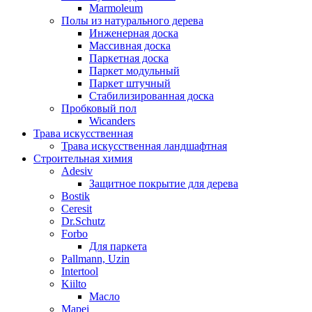
Marmoleum
Полы из натурального дерева
Инженерная доска
Массивная доска
Паркетная доска
Паркет модульный
Паркет штучный
Стабилизированная доска
Пробковый пол
Wicanders
Трава искусственная
Трава искусственная ландшафтная
Строительная химия
Adesiv
Защитное покрытие для дерева
Bostik
Ceresit
Dr.Schutz
Forbo
Для паркета
Pallmann, Uzin
Intertool
Kiilto
Масло
Mapei