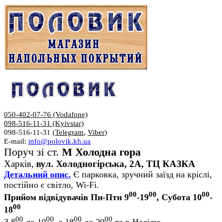
050-402-07-76 (Vodafone)
098-516-11-31 (Kyivstar)
098-516-11-31 (
Telegram
,
Viber
)
E-mail:
info@polovik.kh.ua
Поруч зі ст.
М Холодна гора
Харків,
вул. Холодногірська, 2А, ТЦ КАЗКА
Детальний опис.
Є парковка, зручний заїзд на кріслі,
постійно є світло, Wi-Fi.
00
00
00
Прийом відвідувачів Пн-Птн 9
-19
, Субота 10
-
00
18
00
00
00
00
З 8
до 10
, з 18
до 20
та в Неділю