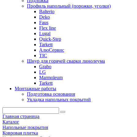
Подложка
Профиль напольный (порожки, уголки)
Balterio
Deko
Faus
Flex line
Lugal
Quick-Step
Tarkett
АлюСервис
ТІС
Шнур для горячей сварки линолеума
Grabo
LG
Marmoleum
Tarkett
Монтажные работы
Подготовка основания
Укладка напольных покрытий
Главная страница
Каталог
Напольные покрытия
Ковровая плитка