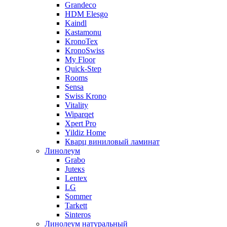
Grandeco
HDM Elesgo
Kaindl
Kastamonu
KronoTex
KronoSwiss
My Floor
Quick-Step
Rooms
Sensa
Swiss Krono
Vitality
Wiparqet
Xpert Pro
Yildiz Home
Кварц виниловый ламинат
Линолеум
Grabo
Juteкs
Lentex
LG
Sommer
Tarkett
Sinteros
Линолеум натуральный