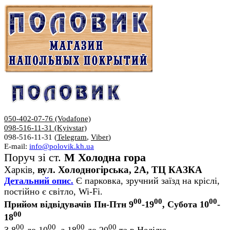
050-402-07-76 (Vodafone)
098-516-11-31 (Kyivstar)
098-516-11-31 (
Telegram
,
Viber
)
E-mail:
info@polovik.kh.ua
Поруч зі ст.
М Холодна гора
Харків,
вул. Холодногірська, 2А, ТЦ КАЗКА
Детальний опис.
Є парковка, зручний заїзд на кріслі,
постійно є світло, Wi-Fi.
00
00
00
Прийом відвідувачів Пн-Птн 9
-19
, Субота 10
-
00
18
00
00
00
00
З 8
до 10
, з 18
до 20
та в Неділю