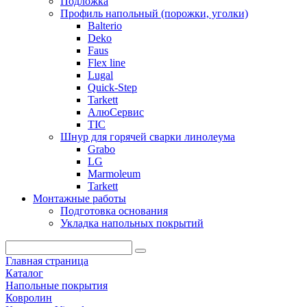
Подложка
Профиль напольный (порожки, уголки)
Balterio
Deko
Faus
Flex line
Lugal
Quick-Step
Tarkett
АлюСервис
ТІС
Шнур для горячей сварки линолеума
Grabo
LG
Marmoleum
Tarkett
Монтажные работы
Подготовка основания
Укладка напольных покрытий
Главная страница
Каталог
Напольные покрытия
Ковролин