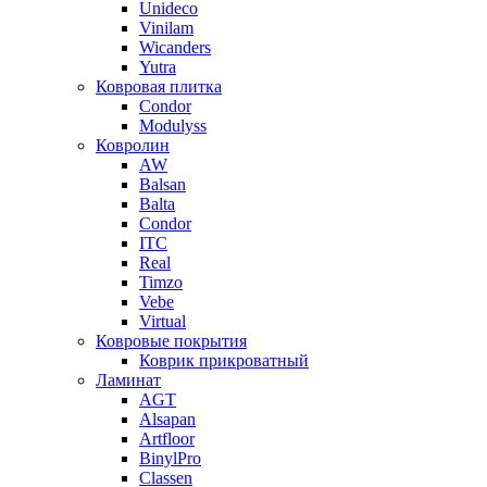
Unideco
Vinilam
Wicanders
Yutra
Ковровая плитка
Condor
Modulyss
Ковролин
AW
Balsan
Balta
Condor
ITC
Real
Timzo
Vebe
Virtual
Ковровые покрытия
Коврик прикроватный
Ламинат
AGT
Alsapan
Artfloor
BinylPro
Classen