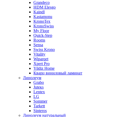
Grandeco
HDM Elesgo
Kaindl
Kastamonu
KronoTex
KronoSwiss
My Floor
Quick-Step
Rooms
Sensa
Swiss Krono
Vitality
Wiparqet
Xpert Pro
Yildiz Home
Кварц виниловый ламинат
Линолеум
Grabo
Juteкs
Lentex
LG
Sommer
Tarkett
Sinteros
Линолеум натуральный