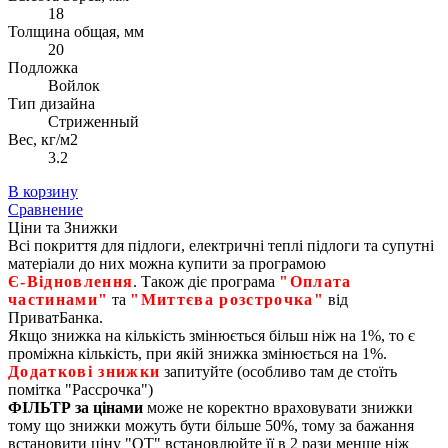
18
Толщина общая, мм
20
Подложка
Войлок
Тип дизайна
Стриженный
Вес, кг/м2
3.2
В корзину
Сравнение
Ціни та Знижки
Всі покриття для підлоги, електричні теплі підлоги та супутні
матеріали до них можна купити за програмою
Є‑Відновлення
. Також діє програма
"Оплата
частинами"
та
"Миттєва розстрочка"
від
ПриватБанка.
Якщо знижка на кількість змінюється більш ніж на 1%, то є
проміжна кількість, при якій знижка змінюється на 1%.
Додаткові знижки
запитуйте (особливо там де стоїть
помітка "Рассрочка")
ФІЛЬТР за цінами
може не коректно враховувати знижки
тому що знижки можуть бути більше 50%, тому за бажання
встановити ціну "ОТ" встановлюйте її в 2 рази менше ніж