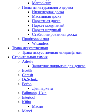
Marmoleum
Полы из натурального дерева
Инженерная доска
Массивная доска
Паркетная доска
Паркет модульный
Паркет штучный
Стабилизированная доска
Пробковый пол
Wicanders
Трава искусственная
Трава искусственная ландшафтная
Строительная химия
Adesiv
Защитное покрытие для дерева
Bostik
Ceresit
Dr.Schutz
Forbo
Для паркета
Pallmann, Uzin
Intertool
Kiilto
Масло
Mapei