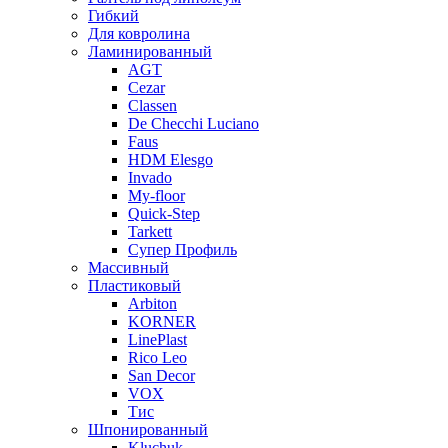
Гибкий
Для ковролина
Ламинированный
AGT
Cezar
Classen
De Checchi Luciano
Faus
HDM Elesgo
Invado
My-floor
Quick-Step
Tarkett
Супер Профиль
Массивный
Пластиковый
Arbiton
KORNER
LinePlast
Rico Leo
San Decor
VOX
Тис
Шпонированный
Kluchuk