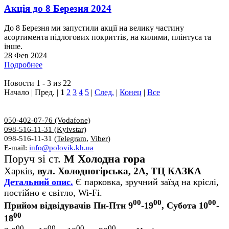
Акція до 8 Березня 2024
До 8 Березня ми запустили акції на велику частину
асортимента підлогових покриттів, на килими, плінтуса та
інше.
28 Фев 2024
Подробнее
Новости 1 - 3 из 22
Начало | Пред. |
1
2
3
4
5
|
След.
|
Конец
|
Все
050-402-07-76 (Vodafone)
098-516-11-31 (Kyivstar)
098-516-11-31 (
Telegram
,
Viber
)
E-mail:
info@polovik.kh.ua
Поруч зі ст.
М Холодна гора
Харків,
вул. Холодногірська, 2А, ТЦ КАЗКА
Детальний опис.
Є парковка, зручний заїзд на кріслі,
постійно є світло, Wi-Fi.
00
00
00
Прийом відвідувачів Пн-Птн 9
-19
, Субота 10
-
00
18
00
00
00
00