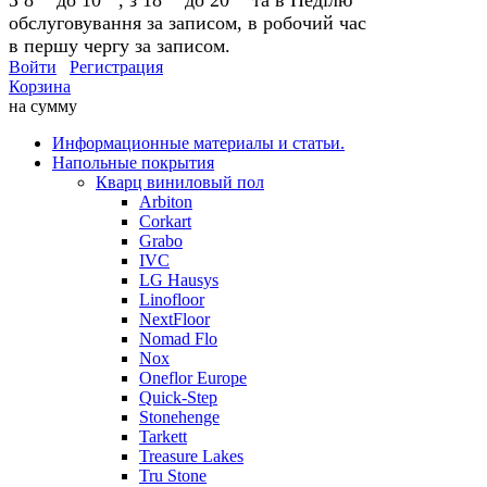
обслуговування за записом, в робочий час
в першу чергу за записом.
Войти
Регистрация
Корзина
на сумму
Информационные материалы и статьи.
Напольные покрытия
Кварц виниловый пол
Arbiton
Corkart
Grabo
IVC
LG Hausys
Linofloor
NextFloor
Nomad Flo
Nox
Oneflor Europe
Quick-Step
Stonehenge
Tarkett
Treasure Lakes
Tru Stone