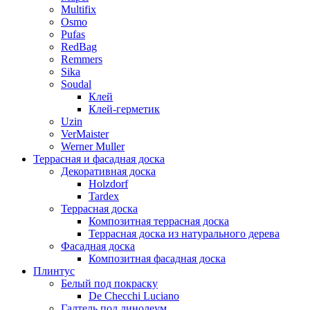
Multifix
Osmo
Pufas
RedBag
Remmers
Sika
Soudal
Клей
Клей-герметик
Uzin
VerMaister
Werner Muller
Террасная и фасадная доска
Декоративная доска
Holzdorf
Tardex
Террасная доска
Композитная террасная доска
Террасная доска из натурального дерева
Фасадная доска
Композитная фасадная доска
Плинтус
Белый под покраску
De Checchi Luciano
Галтель под линолеум