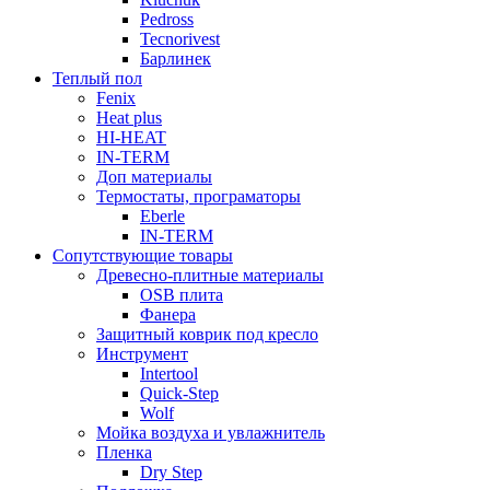
Pedross
Tecnorivest
Барлинек
Теплый пол
Fenix
Heat plus
HI-HEAT
IN-TERM
Доп материалы
Термостаты, програматоры
Eberle
IN-TERM
Сопутствующие товары
Древесно-плитные материалы
OSB плита
Фанера
Защитный коврик под кресло
Инструмент
Intertool
Quick-Step
Wolf
Мойка воздуха и увлажнитель
Пленка
Dry Step