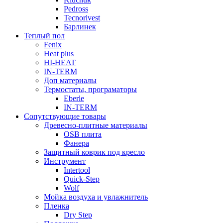
Pedross
Tecnorivest
Барлинек
Теплый пол
Fenix
Heat plus
HI-HEAT
IN-TERM
Доп материалы
Термостаты, програматоры
Eberle
IN-TERM
Сопутствующие товары
Древесно-плитные материалы
OSB плита
Фанера
Защитный коврик под кресло
Инструмент
Intertool
Quick-Step
Wolf
Мойка воздуха и увлажнитель
Пленка
Dry Step