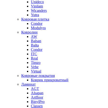
Unideco
Vinilam
Wicanders
Yutra
Ковровая плитка
Condor
Modulyss
Ковролин
AW
Balsan
Balta
Condor
ITC
Real
Timzo
Vebe
Virtual
Ковровые покрытия
Коврик прикроватный
Ламинат
AGT
Alsapan
Artfloor
BinylPro
Classen