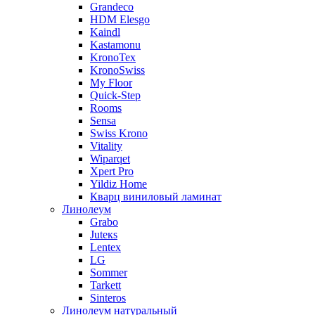
Grandeco
HDM Elesgo
Kaindl
Kastamonu
KronoTex
KronoSwiss
My Floor
Quick-Step
Rooms
Sensa
Swiss Krono
Vitality
Wiparqet
Xpert Pro
Yildiz Home
Кварц виниловый ламинат
Линолеум
Grabo
Juteкs
Lentex
LG
Sommer
Tarkett
Sinteros
Линолеум натуральный