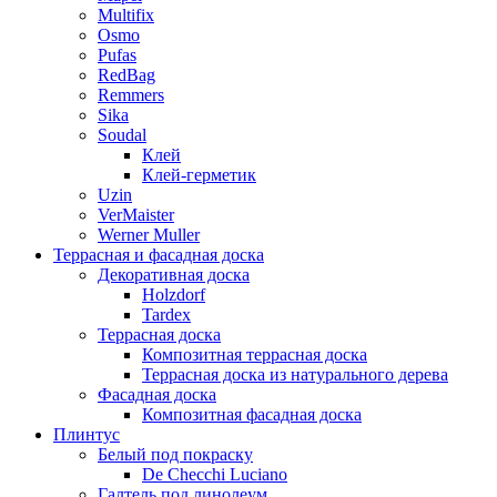
Multifix
Osmo
Pufas
RedBag
Remmers
Sika
Soudal
Клей
Клей-герметик
Uzin
VerMaister
Werner Muller
Террасная и фасадная доска
Декоративная доска
Holzdorf
Tardex
Террасная доска
Композитная террасная доска
Террасная доска из натурального дерева
Фасадная доска
Композитная фасадная доска
Плинтус
Белый под покраску
De Checchi Luciano
Галтель под линолеум