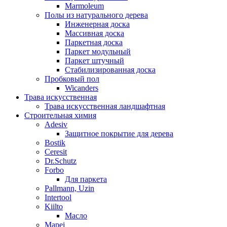
Marmoleum
Полы из натурального дерева
Инженерная доска
Массивная доска
Паркетная доска
Паркет модульный
Паркет штучный
Стабилизированная доска
Пробковый пол
Wicanders
Трава искусственная
Трава искусственная ландшафтная
Строительная химия
Adesiv
Защитное покрытие для дерева
Bostik
Ceresit
Dr.Schutz
Forbo
Для паркета
Pallmann, Uzin
Intertool
Kiilto
Масло
Mapei