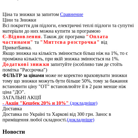
Ціна та знижки за запитом
Сравнение
Ціни та Знижки
Всі покриття для підлоги, електричні теплі підлоги та супутні
матеріали до них можна купити за програмою
Є‑Відновлення
. Також діє програма
"Оплата
частинами"
та
"Миттєва розстрочка"
від
ПриватБанка.
Якщо знижка на кількість змінюється більш ніж на 1%, то є
проміжна кількість, при якій знижка змінюється на 1%.
Додаткові знижки
запитуйте (особливо там де стоїть
помітка "Рассрочка")
ФІЛЬТР за цінами
може не коректно враховувати знижки
тому що знижки можуть бути більше 50%, тому за бажання
встановити ціну "ОТ" встановлюйте її в 2 рази менше ніж
ціна "ДО".
ЗАГАЛЬНІ АКЦІЇ
- Акція "Кешбек 20% и 10%"
(докладніше)
Доставка
Доставка по Україні та Харкові від 300 грн. Занос в
приміщення любої складності.
(докладніше)
Новости