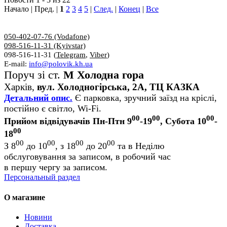
Начало | Пред. |
1
2
3
4
5
|
След.
|
Конец
|
Все
050-402-07-76 (Vodafone)
098-516-11-31 (Kyivstar)
098-516-11-31 (
Telegram
,
Viber
)
E-mail:
info@polovik.kh.ua
Поруч зі ст.
М Холодна гора
Харків,
вул. Холодногірська, 2А, ТЦ КАЗКА
Детальний опис.
Є парковка, зручний заїзд на кріслі,
постійно є світло, Wi-Fi.
00
00
00
Прийом відвідувачів Пн-Птн 9
-19
, Субота 10
-
00
18
00
00
00
00
З 8
до 10
, з 18
до 20
та в Неділю
обслуговування за записом, в робочий час
в першу чергу за записом.
Персональный раздел
О магазине
Новини
Доставка