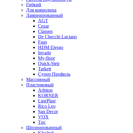
Гибкий
Для ковролина
Ламинированный
AGT
Cezar
Classen
De Checchi Luciano
Faus
HDM Elesgo
Invado
My-floor
Quick-Step
Tarkett
Супер Профиль
Массивный
Пластиковый
Arbiton
KORNER
LinePlast
Rico Leo
San Decor
VOX
Тис
Шпонированный
Kluchuk