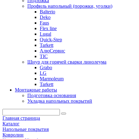
Подложка
Профиль напольный (порожки, уголки)
Balterio
Deko
Faus
Flex line
Lugal
Quick-Step
Tarkett
АлюСервис
ТІС
Шнур для горячей сварки линолеума
Grabo
LG
Marmoleum
Tarkett
Монтажные работы
Подготовка основания
Укладка напольных покрытий
Главная страница
Каталог
Напольные покрытия
Ковролин