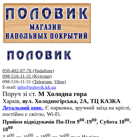
050-402-07-76 (Vodafone)
098-516-11-31 (Kyivstar)
098-516-11-31 (
Telegram
,
Viber
)
E-mail:
info@polovik.kh.ua
Поруч зі ст.
М Холодна гора
Харків,
вул. Холодногірська, 2А, ТЦ КАЗКА
Детальний опис.
Є парковка, зручний заїзд на кріслі,
постійно є світло, Wi-Fi.
00
00
00
Прийом відвідувачів Пн-Птн 9
-19
, Субота 10
-
00
18
00
00
00
00
З 8
до 10
, з 18
до 20
та в Неділю