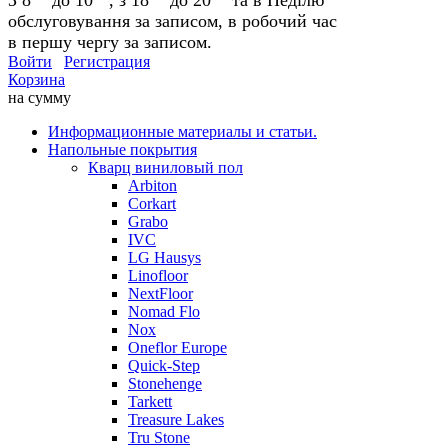
обслуговування за записом, в робочий час
в першу чергу за записом.
Войти
Регистрация
Корзина
на сумму
Информационные материалы и статьи.
Напольные покрытия
Кварц виниловый пол
Arbiton
Corkart
Grabo
IVC
LG Hausys
Linofloor
NextFloor
Nomad Flo
Nox
Oneflor Europe
Quick-Step
Stonehenge
Tarkett
Treasure Lakes
Tru Stone