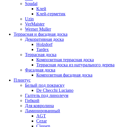
Soudal
Клей
Клей-герметик
Uzin
VerMaister
Werner Muller
Террасная и фасадная доска
Декоративная доска
Holzdorf
Tardex
Террасная доска
Композитная террасная доска
Террасная доска из натурального дерева
Фасадная доска
Композитная фасадная доска
Плинтус
Белый под покраску
De Checchi Luciano
Галтель под линолеум
Гибкий
Для ковролина
Ламинированный
AGT
Cezar
Classen