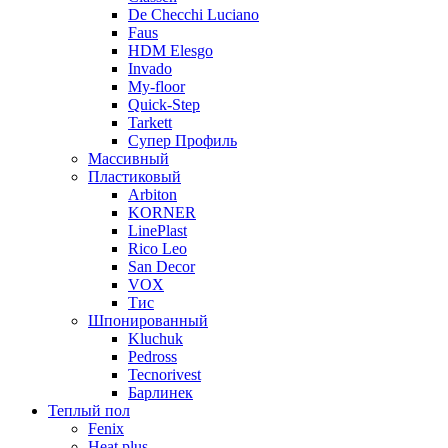
De Checchi Luciano
Faus
HDM Elesgo
Invado
My-floor
Quick-Step
Tarkett
Супер Профиль
Массивный
Пластиковый
Arbiton
KORNER
LinePlast
Rico Leo
San Decor
VOX
Тис
Шпонированный
Kluchuk
Pedross
Tecnorivest
Барлинек
Теплый пол
Fenix
Heat plus