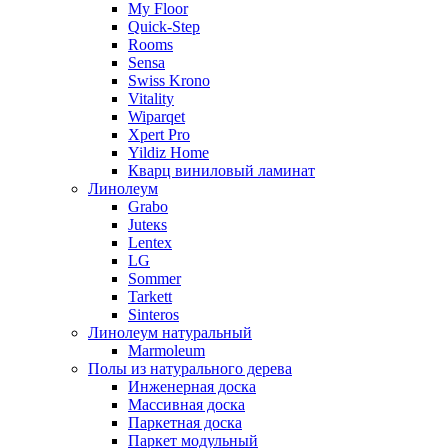
My Floor
Quick-Step
Rooms
Sensa
Swiss Krono
Vitality
Wiparqet
Xpert Pro
Yildiz Home
Кварц виниловый ламинат
Линолеум
Grabo
Juteкs
Lentex
LG
Sommer
Tarkett
Sinteros
Линолеум натуральный
Marmoleum
Полы из натурального дерева
Инженерная доска
Массивная доска
Паркетная доска
Паркет модульный