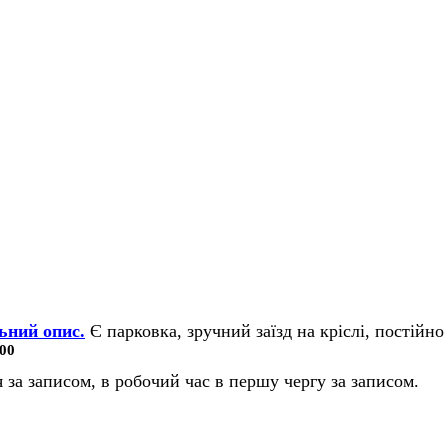
ьний опис.
Є парковка, зручний заїзд на кріслі, постійно 
00
 за записом, в робочий час в першу чергу за записом.