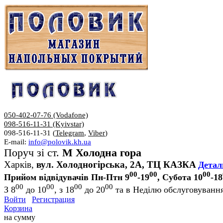
050-402-07-76 (Vodafone)
098-516-11-31 (Kyivstar)
098-516-11-31 (
Telegram
,
Viber
)
E-mail:
info@polovik.kh.ua
Поруч зі ст.
М Холодна гора
Харків,
вул. Холодногірська, 2А, ТЦ КАЗКА
Детал
00
00
00
Прийом відвідувачів Пн-Птн 9
-19
, Субота 10
-18
00
00
00
00
З 8
до 10
, з 18
до 20
та в Неділю обслуговування
Войти
Регистрация
Корзина
на сумму