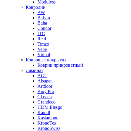
Modulyss
Ковролин
AW
Balsan
Balta
Condor
ITC
Real
Timzo
Vebe
Virtual
Ковровые покрытия
Коврик прикроватный
Ламинат
AGT
Alsapan
Artfloor
BinylPro
Classen
Grandeco
HDM Elesgo
Kaindl
Kastamonu
KronoTex
KronoSwiss