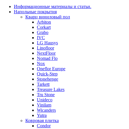
Информационные материалы и статьи.
Напольные покрытия
Кварц виниловый пол
Arbiton
Corkart
Grabo
IVC
LG Hausys
Linofloor
NextFloor
Nomad Flo
Nox
Oneflor Europe
Quick-Step
Stonehenge
Tarkett
Treasure Lakes
Tru Stone
Unideco
Vinilam
Wicanders
Yutra
Ковровая плитка
Condor