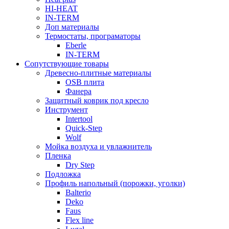
HI-HEAT
IN-TERM
Доп материалы
Термостаты, програматоры
Eberle
IN-TERM
Сопутствующие товары
Древесно-плитные материалы
OSB плита
Фанера
Защитный коврик под кресло
Инструмент
Intertool
Quick-Step
Wolf
Мойка воздуха и увлажнитель
Пленка
Dry Step
Подложка
Профиль напольный (порожки, уголки)
Balterio
Deko
Faus
Flex line