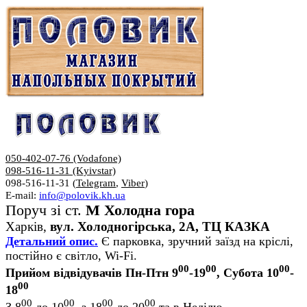
050-402-07-76 (Vodafone)
098-516-11-31 (Kyivstar)
098-516-11-31 (
Telegram
,
Viber
)
E-mail:
info@polovik.kh.ua
Поруч зі ст.
М Холодна гора
Харків,
вул. Холодногірська, 2А, ТЦ КАЗКА
Детальний опис.
Є парковка, зручний заїзд на кріслі,
постійно є світло, Wi-Fi.
00
00
00
Прийом відвідувачів Пн-Птн 9
-19
, Субота 10
-
00
18
00
00
00
00
З 8
до 10
, з 18
до 20
та в Неділю