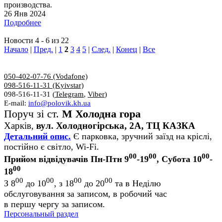
производства.
26 Янв 2024
Подробнее
Новости 4 - 6 из 22
Начало
|
Пред.
|
1
2
3
4
5
|
След.
|
Конец
|
Все
050-402-07-76 (Vodafone)
098-516-11-31 (Kyivstar)
098-516-11-31 (
Telegram
,
Viber
)
E-mail:
info@polovik.kh.ua
Поруч зі ст.
М Холодна гора
Харків,
вул. Холодногірська, 2А, ТЦ КАЗКА
Детальний опис.
Є парковка, зручний заїзд на кріслі,
постійно є світло, Wi-Fi.
00
00
00
Прийом відвідувачів Пн-Птн 9
-19
, Субота 10
-
00
18
00
00
00
00
З 8
до 10
, з 18
до 20
та в Неділю
обслуговування за записом, в робочий час
в першу чергу за записом.
Персональный раздел