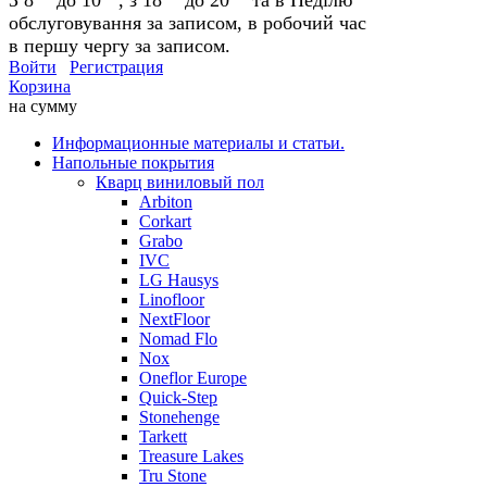
обслуговування за записом, в робочий час
в першу чергу за записом.
Войти
Регистрация
Корзина
на сумму
Информационные материалы и статьи.
Напольные покрытия
Кварц виниловый пол
Arbiton
Corkart
Grabo
IVC
LG Hausys
Linofloor
NextFloor
Nomad Flo
Nox
Oneflor Europe
Quick-Step
Stonehenge
Tarkett
Treasure Lakes
Tru Stone