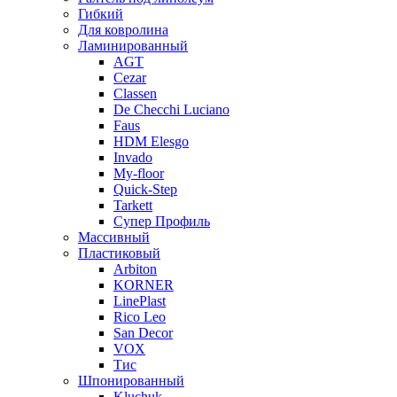
Гибкий
Для ковролина
Ламинированный
AGT
Cezar
Classen
De Checchi Luciano
Faus
HDM Elesgo
Invado
My-floor
Quick-Step
Tarkett
Супер Профиль
Массивный
Пластиковый
Arbiton
KORNER
LinePlast
Rico Leo
San Decor
VOX
Тис
Шпонированный
Kluchuk