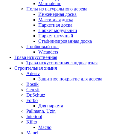
Marmoleum
Полы из натурального дерева
Инженерная доска
Массивная доска
Паркетная доска
Паркет модульный
Паркет штучный
Стабилизированная доска
Пробковый пол
Wicanders
Трава искусственная
Трава искусственная ландшафтная
Строительная химия
Adesiv
Защитное покрытие для дерева
Bostik
Ceresit
Dr.Schutz
Forbo
Для паркета
Pallmann, Uzin
Intertool
Kiilto
Масло
Mapei