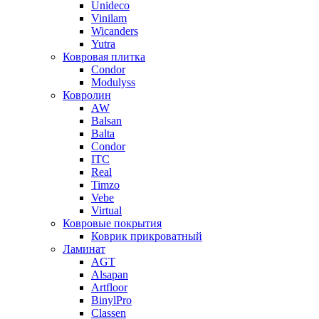
Unideco
Vinilam
Wicanders
Yutra
Ковровая плитка
Condor
Modulyss
Ковролин
AW
Balsan
Balta
Condor
ITC
Real
Timzo
Vebe
Virtual
Ковровые покрытия
Коврик прикроватный
Ламинат
AGT
Alsapan
Artfloor
BinylPro
Classen