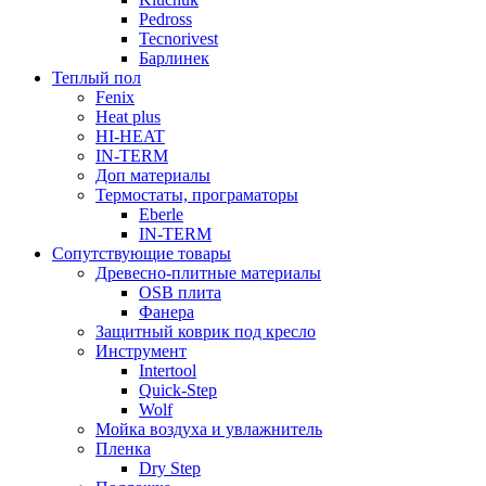
Pedross
Tecnorivest
Барлинек
Теплый пол
Fenix
Heat plus
HI-HEAT
IN-TERM
Доп материалы
Термостаты, програматоры
Eberle
IN-TERM
Сопутствующие товары
Древесно-плитные материалы
OSB плита
Фанера
Защитный коврик под кресло
Инструмент
Intertool
Quick-Step
Wolf
Мойка воздуха и увлажнитель
Пленка
Dry Step