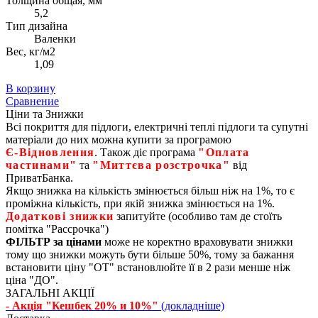
Толщина общая, мм
5,2
Тип дизайна
Валенки
Вес, кг/м2
1,09
В корзину
Сравнение
Ціни та Знижки
Всі покриття для підлоги, електричні теплі підлоги та супутні
матеріали до них можна купити за програмою
Є‑Відновлення
. Також діє програма
"Оплата
частинами"
та
"Миттєва розстрочка"
від
ПриватБанка.
Якщо знижка на кількість змінюється більш ніж на 1%, то є
проміжна кількість, при якій знижка змінюється на 1%.
Додаткові знижки
запитуйте (особливо там де стоїть
помітка "Рассрочка")
ФІЛЬТР за цінами
може не коректно враховувати знижки
тому що знижки можуть бути більше 50%, тому за бажання
встановити ціну "ОТ" встановлюйте її в 2 рази менше ніж
ціна "ДО".
ЗАГАЛЬНІ АКЦІЇ
- Акція "Кешбек 20% и 10%"
(докладніше)