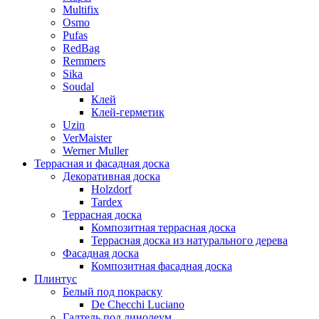
Multifix
Osmo
Pufas
RedBag
Remmers
Sika
Soudal
Клей
Клей-герметик
Uzin
VerMaister
Werner Muller
Террасная и фасадная доска
Декоративная доска
Holzdorf
Tardex
Террасная доска
Композитная террасная доска
Террасная доска из натурального дерева
Фасадная доска
Композитная фасадная доска
Плинтус
Белый под покраску
De Checchi Luciano
Галтель под линолеум