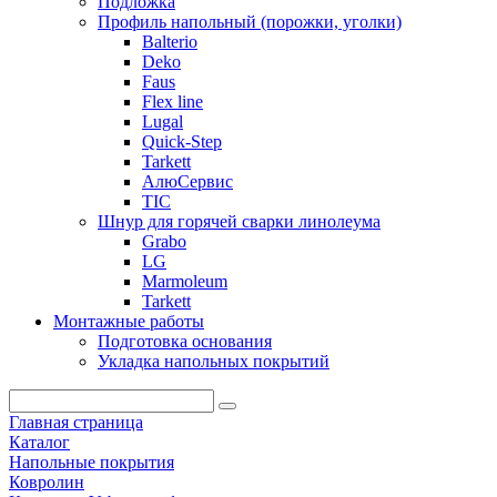
Подложка
Профиль напольный (порожки, уголки)
Balterio
Deko
Faus
Flex line
Lugal
Quick-Step
Tarkett
АлюСервис
ТІС
Шнур для горячей сварки линолеума
Grabo
LG
Marmoleum
Tarkett
Монтажные работы
Подготовка основания
Укладка напольных покрытий
Главная страница
Каталог
Напольные покрытия
Ковролин