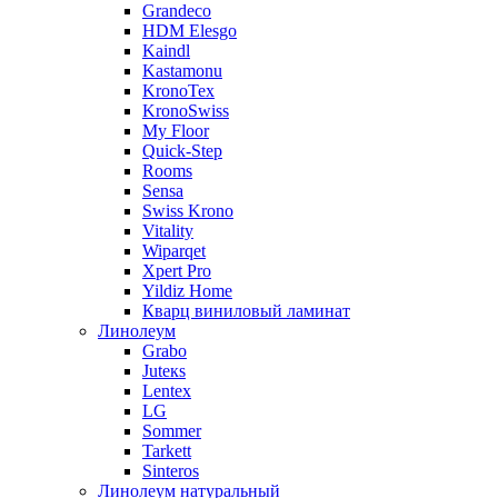
Grandeco
HDM Elesgo
Kaindl
Kastamonu
KronoTex
KronoSwiss
My Floor
Quick-Step
Rooms
Sensa
Swiss Krono
Vitality
Wiparqet
Xpert Pro
Yildiz Home
Кварц виниловый ламинат
Линолеум
Grabo
Juteкs
Lentex
LG
Sommer
Tarkett
Sinteros
Линолеум натуральный