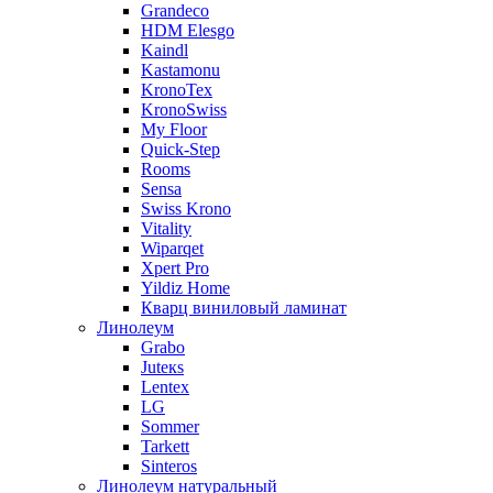
Grandeco
HDM Elesgo
Kaindl
Kastamonu
KronoTex
KronoSwiss
My Floor
Quick-Step
Rooms
Sensa
Swiss Krono
Vitality
Wiparqet
Xpert Pro
Yildiz Home
Кварц виниловый ламинат
Линолеум
Grabo
Juteкs
Lentex
LG
Sommer
Tarkett
Sinteros
Линолеум натуральный