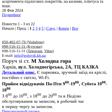
асортимента підлогових покриттів, на килими, плінтуса та
інше.
28 Фев 2024
Подробнее
Новости 1 - 3 из 22
Начало | Пред. |
1
2
3
4
5
|
След.
|
Конец
|
Все
050-402-07-76 (Vodafone)
098-516-11-31 (Kyivstar)
098-516-11-31 (
Telegram
,
Viber
)
E-mail:
info@polovik.kh.ua
Поруч зі ст.
М Холодна гора
Харків,
вул. Холодногірська, 2А, ТЦ КАЗКА
Детальний опис.
Є парковка, зручний заїзд на кріслі,
постійно є світло, Wi-Fi.
00
00
00
Прийом відвідувачів Пн-Птн 9
-19
, Субота 10
-
00
18
00
00
00
00
З 8
до 10
, з 18
до 20
та в Неділю
обслуговування за записом, в робочий час
в першу чергу за записом.
Персональный раздел