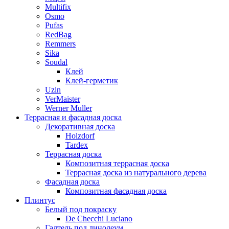
Multifix
Osmo
Pufas
RedBag
Remmers
Sika
Soudal
Клей
Клей-герметик
Uzin
VerMaister
Werner Muller
Террасная и фасадная доска
Декоративная доска
Holzdorf
Tardex
Террасная доска
Композитная террасная доска
Террасная доска из натурального дерева
Фасадная доска
Композитная фасадная доска
Плинтус
Белый под покраску
De Checchi Luciano
Галтель под линолеум