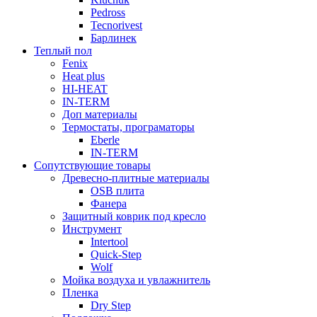
Pedross
Tecnorivest
Барлинек
Теплый пол
Fenix
Heat plus
HI-HEAT
IN-TERM
Доп материалы
Термостаты, програматоры
Eberle
IN-TERM
Сопутствующие товары
Древесно-плитные материалы
OSB плита
Фанера
Защитный коврик под кресло
Инструмент
Intertool
Quick-Step
Wolf
Мойка воздуха и увлажнитель
Пленка
Dry Step