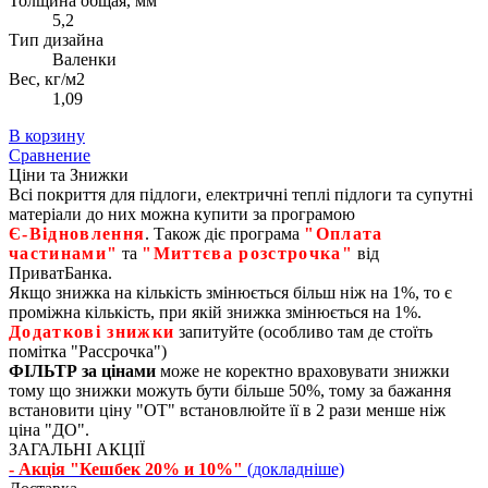
Толщина общая, мм
5,2
Тип дизайна
Валенки
Вес, кг/м2
1,09
В корзину
Сравнение
Ціни та Знижки
Всі покриття для підлоги, електричні теплі підлоги та супутні
матеріали до них можна купити за програмою
Є‑Відновлення
. Також діє програма
"Оплата
частинами"
та
"Миттєва розстрочка"
від
ПриватБанка.
Якщо знижка на кількість змінюється більш ніж на 1%, то є
проміжна кількість, при якій знижка змінюється на 1%.
Додаткові знижки
запитуйте (особливо там де стоїть
помітка "Рассрочка")
ФІЛЬТР за цінами
може не коректно враховувати знижки
тому що знижки можуть бути більше 50%, тому за бажання
встановити ціну "ОТ" встановлюйте її в 2 рази менше ніж
ціна "ДО".
ЗАГАЛЬНІ АКЦІЇ
- Акція "Кешбек 20% и 10%"
(докладніше)