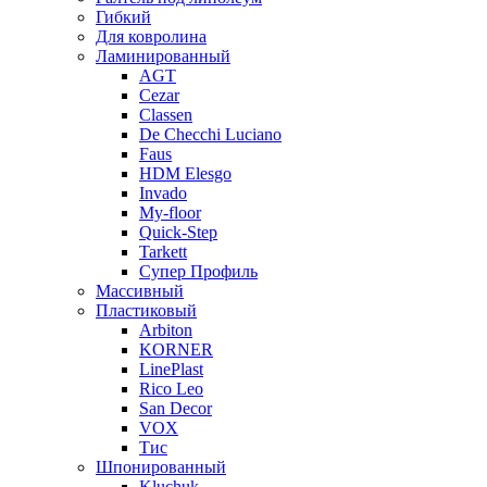
Гибкий
Для ковролина
Ламинированный
AGT
Cezar
Classen
De Checchi Luciano
Faus
HDM Elesgo
Invado
My-floor
Quick-Step
Tarkett
Супер Профиль
Массивный
Пластиковый
Arbiton
KORNER
LinePlast
Rico Leo
San Decor
VOX
Тис
Шпонированный
Kluchuk