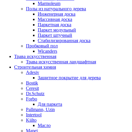
Marmoleum
Полы из натурального дерева
Инженерная доска
Массивная доска
Паркетная доска
Паркет модульный
Паркет штучный
Стабилизированная доска
Пробковый пол
Wicanders
Трава искусственная
Трава искусственная ландшафтная
Строительная химия
Adesiv
Защитное покрытие для дерева
Bostik
Ceresit
Dr.Schutz
Forbo
Для паркета
Pallmann, Uzin
Intertool
Kiilto
Масло
Mapei