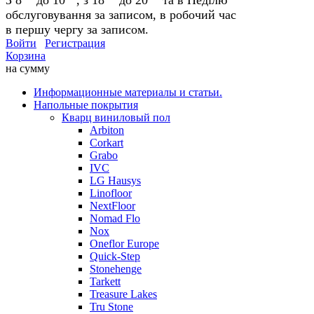
обслуговування за записом, в робочий час
в першу чергу за записом.
Войти
Регистрация
Корзина
на сумму
Информационные материалы и статьи.
Напольные покрытия
Кварц виниловый пол
Arbiton
Corkart
Grabo
IVC
LG Hausys
Linofloor
NextFloor
Nomad Flo
Nox
Oneflor Europe
Quick-Step
Stonehenge
Tarkett
Treasure Lakes
Tru Stone