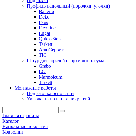
Подложка
Профиль напольный (порожки, уголки)
Balterio
Deko
Faus
Flex line
Lugal
Quick-Step
Tarkett
АлюСервис
ТІС
Шнур для горячей сварки линолеума
Grabo
LG
Marmoleum
Tarkett
Монтажные работы
Подготовка основания
Укладка напольных покрытий
Главная страница
Каталог
Напольные покрытия
Ковролин