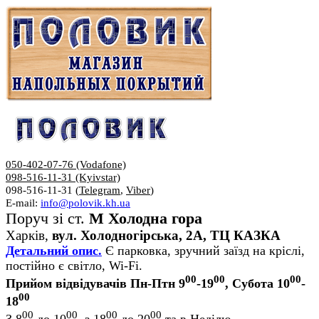
050-402-07-76 (Vodafone)
098-516-11-31 (Kyivstar)
098-516-11-31 (
Telegram
,
Viber
)
E-mail:
info@polovik.kh.ua
Поруч зі ст.
М Холодна гора
Харків,
вул. Холодногірська, 2А, ТЦ КАЗКА
Детальний опис.
Є парковка, зручний заїзд на кріслі,
постійно є світло, Wi-Fi.
00
00
00
Прийом відвідувачів Пн-Птн 9
-19
, Субота 10
-
00
18
00
00
00
00
З 8
до 10
, з 18
до 20
та в Неділю