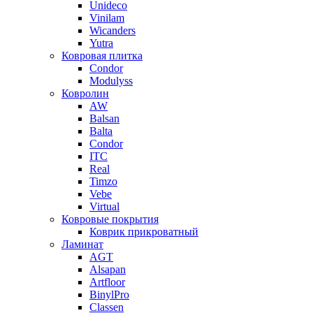
Unideco
Vinilam
Wicanders
Yutra
Ковровая плитка
Condor
Modulyss
Ковролин
AW
Balsan
Balta
Condor
ITC
Real
Timzo
Vebe
Virtual
Ковровые покрытия
Коврик прикроватный
Ламинат
AGT
Alsapan
Artfloor
BinylPro
Classen