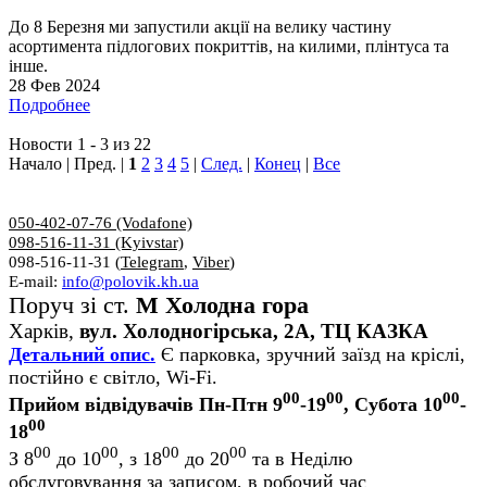
До 8 Березня ми запустили акції на велику частину
асортимента підлогових покриттів, на килими, плінтуса та
інше.
28 Фев 2024
Подробнее
Новости 1 - 3 из 22
Начало | Пред. |
1
2
3
4
5
|
След.
|
Конец
|
Все
050-402-07-76 (Vodafone)
098-516-11-31 (Kyivstar)
098-516-11-31 (
Telegram
,
Viber
)
E-mail:
info@polovik.kh.ua
Поруч зі ст.
М Холодна гора
Харків,
вул. Холодногірська, 2А, ТЦ КАЗКА
Детальний опис.
Є парковка, зручний заїзд на кріслі,
постійно є світло, Wi-Fi.
00
00
00
Прийом відвідувачів Пн-Птн 9
-19
, Субота 10
-
00
18
00
00
00
00
З 8
до 10
, з 18
до 20
та в Неділю
обслуговування за записом, в робочий час