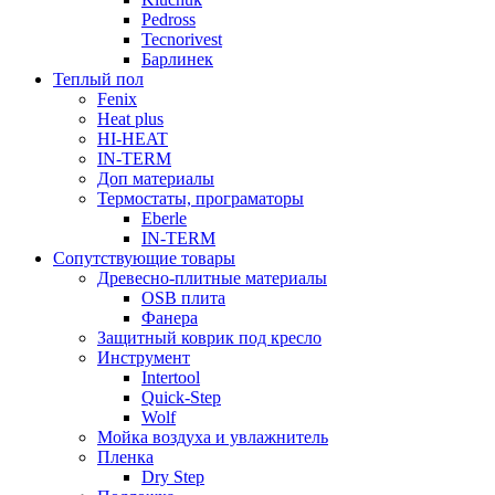
Pedross
Tecnorivest
Барлинек
Теплый пол
Fenix
Heat plus
HI-HEAT
IN-TERM
Доп материалы
Термостаты, програматоры
Eberle
IN-TERM
Сопутствующие товары
Древесно-плитные материалы
OSB плита
Фанера
Защитный коврик под кресло
Инструмент
Intertool
Quick-Step
Wolf
Мойка воздуха и увлажнитель
Пленка
Dry Step