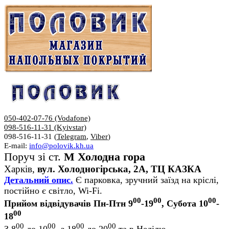
050-402-07-76 (Vodafone)
098-516-11-31 (Kyivstar)
098-516-11-31 (
Telegram
,
Viber
)
E-mail:
info@polovik.kh.ua
Поруч зі ст.
М Холодна гора
Харків,
вул. Холодногірська, 2А, ТЦ КАЗКА
Детальний опис.
Є парковка, зручний заїзд на кріслі,
постійно є світло, Wi-Fi.
00
00
00
Прийом відвідувачів Пн-Птн 9
-19
, Субота 10
-
00
18
00
00
00
00
З 8
до 10
, з 18
до 20
та в Неділю