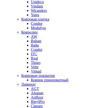
Unideco
Vinilam
Wicanders
Yutra
Ковровая плитка
Condor
Modulyss
Ковролин
AW
Balsan
Balta
Condor
ITC
Real
Timzo
Vebe
Virtual
Ковровые покрытия
Коврик прикроватный
Ламинат
AGT
Alsapan
Artfloor
BinylPro
Classen