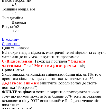
Высота ворса, мм
4,5
Толщина общая, мм
4,5
Тип дизайна
Валенки
Вес, кг/м2
0,79
В корзину
Сравнение
Ціни та Знижки
Всі покриття для підлоги, електричні теплі підлоги та супутні
матеріали до них можна купити за програмою
Є‑Відновлення
. Також діє програма
"Оплата
частинами"
та
"Миттєва розстрочка"
від
ПриватБанка.
Якщо знижка на кількість змінюється більш ніж на 1%, то є
проміжна кількість, при якій знижка змінюється на 1%.
Додаткові знижки
запитуйте (особливо там де стоїть
помітка "Рассрочка")
ФІЛЬТР за цінами
може не коректно враховувати знижки
тому що знижки можуть бути більше 50%, тому за бажання
встановити ціну "ОТ" встановлюйте її в 2 рази менше ніж
ціна "ДО".