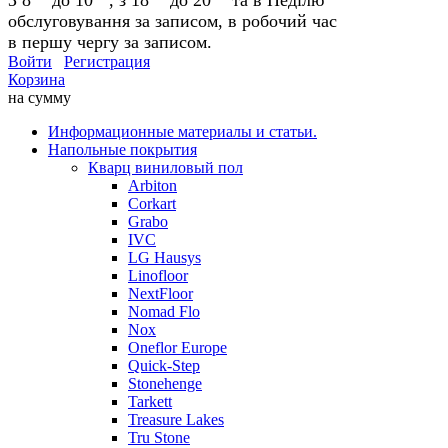
обслуговування за записом, в робочий час
в першу чергу за записом.
Войти
Регистрация
Корзина
на сумму
Информационные материалы и статьи.
Напольные покрытия
Кварц виниловый пол
Arbiton
Corkart
Grabo
IVC
LG Hausys
Linofloor
NextFloor
Nomad Flo
Nox
Oneflor Europe
Quick-Step
Stonehenge
Tarkett
Treasure Lakes
Tru Stone