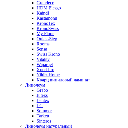
Grandeco
HDM Elesgo
Kaindl
Kastamonu
KronoTex
KronoSwiss
My Floor
Quick-Step
Rooms
Sensa
Swiss Krono
Vitality
Wiparqet
Xpert Pro
Yildiz Home
Кварц виниловый ламинат
Линолеум
Grabo
Juteкs
Lentex
LG
Sommer
Tarkett
Sinteros
Линолеум натуральный