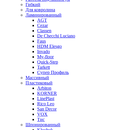
Гибкий
Для ковролина
Ламинированный
AGT
Cezar
Classen
De Checchi Luciano
Faus
HDM Elesgo
Invado
My-floor
Quick-Step
Tarkett
Супер Профиль
Массивный
Пластиковый
Arbiton
KORNER
LinePlast
Rico Leo
San Decor
VOX
Тис
Шпонированный
Kluchuk