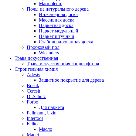
Marmoleum
Полы из натурального дерева
Инженерная доска
Массивная доска
Паркетная доска
Паркет модульный
Паркет штучный
Стабилизированная доска
Пробковый пол
Wicanders
Трава искусственная
Трава искусственная ландшафтная
Строительная химия
Adesiv
Защитное покрытие для дерева
Bostik
Ceresit
Dr.Schutz
Forbo
Для паркета
Pallmann, Uzin
Intertool
Kiilto
Масло
Mapei