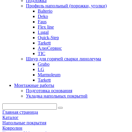
Подложка
Профиль напольный (порожки, уголки)
Balterio
Deko
Faus
Flex line
Lugal
Quick-Step
Tarkett
АлюСервис
ТІС
Шнур для горячей сварки линолеума
Grabo
LG
Marmoleum
Tarkett
Монтажные работы
Подготовка основания
Укладка напольных покрытий
Главная страница
Каталог
Напольные покрытия
Ковролин