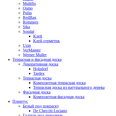
Multifix
Osmo
Pufas
RedBag
Remmers
Sika
Soudal
Клей
Клей-герметик
Uzin
VerMaister
Werner Muller
Террасная и фасадная доска
Декоративная доска
Holzdorf
Tardex
Террасная доска
Композитная террасная доска
Террасная доска из натурального дерева
Фасадная доска
Композитная фасадная доска
Плинтус
Белый под покраску
De Checchi Luciano
Галтель под линолеум