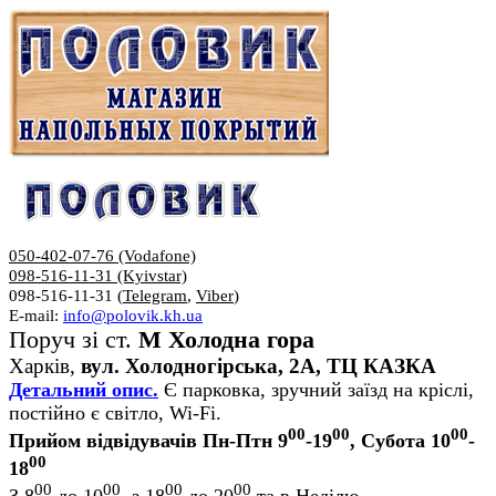
050-402-07-76 (Vodafone)
098-516-11-31 (Kyivstar)
098-516-11-31 (
Telegram
,
Viber
)
E-mail:
info@polovik.kh.ua
Поруч зі ст.
М Холодна гора
Харків,
вул. Холодногірська, 2А, ТЦ КАЗКА
Детальний опис.
Є парковка, зручний заїзд на кріслі,
постійно є світло, Wi-Fi.
00
00
00
Прийом відвідувачів Пн-Птн 9
-19
, Субота 10
-
00
18
00
00
00
00
З 8
до 10
, з 18
до 20
та в Неділю