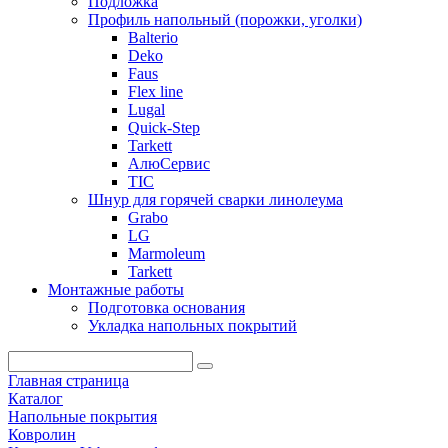
Подложка
Профиль напольный (порожки, уголки)
Balterio
Deko
Faus
Flex line
Lugal
Quick-Step
Tarkett
АлюСервис
ТІС
Шнур для горячей сварки линолеума
Grabo
LG
Marmoleum
Tarkett
Монтажные работы
Подготовка основания
Укладка напольных покрытий
Главная страница
Каталог
Напольные покрытия
Ковролин