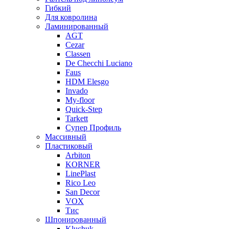
Гибкий
Для ковролина
Ламинированный
AGT
Cezar
Classen
De Checchi Luciano
Faus
HDM Elesgo
Invado
My-floor
Quick-Step
Tarkett
Супер Профиль
Массивный
Пластиковый
Arbiton
KORNER
LinePlast
Rico Leo
San Decor
VOX
Тис
Шпонированный
Kluchuk