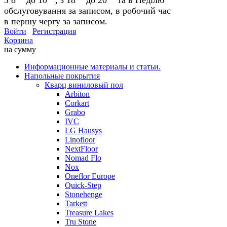
обслуговування за записом, в робочий час
в першу чергу за записом.
Войти
Регистрация
Корзина
на сумму
Информационные материалы и статьи.
Напольные покрытия
Кварц виниловый пол
Arbiton
Corkart
Grabo
IVC
LG Hausys
Linofloor
NextFloor
Nomad Flo
Nox
Oneflor Europe
Quick-Step
Stonehenge
Tarkett
Treasure Lakes
Tru Stone