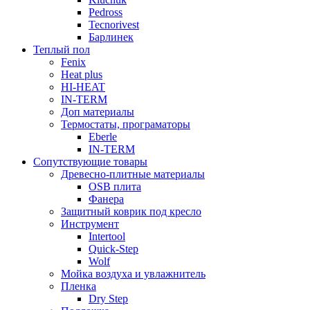
Pedross
Tecnorivest
Барлинек
Теплый пол
Fenix
Heat plus
HI-HEAT
IN-TERM
Доп материалы
Термостаты, програматоры
Eberle
IN-TERM
Сопутствующие товары
Древесно-плитные материалы
OSB плита
Фанера
Защитный коврик под кресло
Инструмент
Intertool
Quick-Step
Wolf
Мойка воздуха и увлажнитель
Пленка
Dry Step