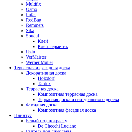
Multifix
Osmo
Pufas
RedBag
Remmers
Sika
Soudal
Клей
Клей-герметик
Uzin
VerMaister
Werner Muller
Террасная и фасадная доска
Декоративная доска
Holzdorf
Tardex
Террасная доска
Композитная террасная доска
Террасная доска из натурального дерева
Фасадная доска
Композитная фасадная доска
Плинтус
Белый под покраску
De Checchi Luciano
Галтель под линолеум