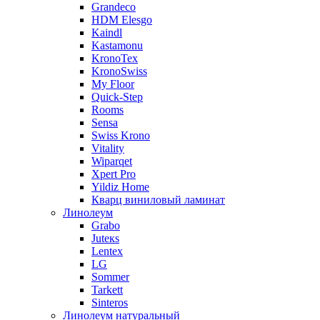
Grandeco
HDM Elesgo
Kaindl
Kastamonu
KronoTex
KronoSwiss
My Floor
Quick-Step
Rooms
Sensa
Swiss Krono
Vitality
Wiparqet
Xpert Pro
Yildiz Home
Кварц виниловый ламинат
Линолеум
Grabo
Juteкs
Lentex
LG
Sommer
Tarkett
Sinteros
Линолеум натуральный