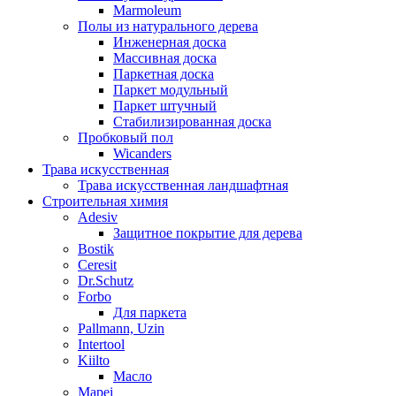
Marmoleum
Полы из натурального дерева
Инженерная доска
Массивная доска
Паркетная доска
Паркет модульный
Паркет штучный
Стабилизированная доска
Пробковый пол
Wicanders
Трава искусственная
Трава искусственная ландшафтная
Строительная химия
Adesiv
Защитное покрытие для дерева
Bostik
Ceresit
Dr.Schutz
Forbo
Для паркета
Pallmann, Uzin
Intertool
Kiilto
Масло
Mapei