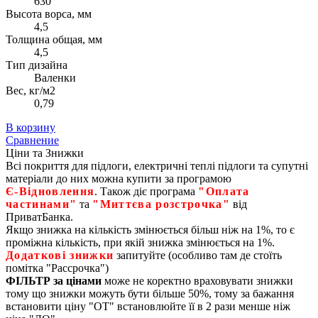
630
Высота ворса, мм
4,5
Толщина общая, мм
4,5
Тип дизайна
Валенки
Вес, кг/м2
0,79
В корзину
Сравнение
Ціни та Знижки
Всі покриття для підлоги, електричні теплі підлоги та супутні
матеріали до них можна купити за програмою
Є‑Відновлення
. Також діє програма
"Оплата
частинами"
та
"Миттєва розстрочка"
від
ПриватБанка.
Якщо знижка на кількість змінюється більш ніж на 1%, то є
проміжна кількість, при якій знижка змінюється на 1%.
Додаткові знижки
запитуйте (особливо там де стоїть
помітка "Рассрочка")
ФІЛЬТР за цінами
може не коректно враховувати знижки
тому що знижки можуть бути більше 50%, тому за бажання
встановити ціну "ОТ" встановлюйте її в 2 рази менше ніж