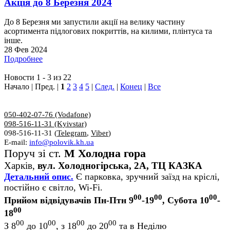
Акція до 8 Березня 2024
До 8 Березня ми запустили акції на велику частину
асортимента підлогових покриттів, на килими, плінтуса та
інше.
28 Фев 2024
Подробнее
Новости 1 - 3 из 22
Начало | Пред. |
1
2
3
4
5
|
След.
|
Конец
|
Все
050-402-07-76 (Vodafone)
098-516-11-31 (Kyivstar)
098-516-11-31 (
Telegram
,
Viber
)
E-mail:
info@polovik.kh.ua
Поруч зі ст.
М Холодна гора
Харків,
вул. Холодногірська, 2А, ТЦ КАЗКА
Детальний опис.
Є парковка, зручний заїзд на кріслі,
постійно є світло, Wi-Fi.
00
00
00
Прийом відвідувачів Пн-Птн 9
-19
, Субота 10
-
00
18
00
00
00
00
З 8
до 10
, з 18
до 20
та в Неділю