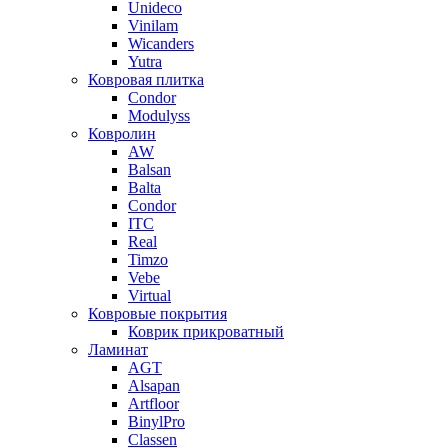
Unideco
Vinilam
Wicanders
Yutra
Ковровая плитка
Condor
Modulyss
Ковролин
AW
Balsan
Balta
Condor
ITC
Real
Timzo
Vebe
Virtual
Ковровые покрытия
Коврик прикроватный
Ламинат
AGT
Alsapan
Artfloor
BinylPro
Classen