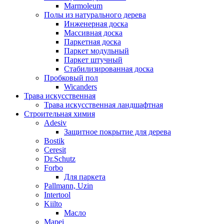
Marmoleum
Полы из натурального дерева
Инженерная доска
Массивная доска
Паркетная доска
Паркет модульный
Паркет штучный
Стабилизированная доска
Пробковый пол
Wicanders
Трава искусственная
Трава искусственная ландшафтная
Строительная химия
Adesiv
Защитное покрытие для дерева
Bostik
Ceresit
Dr.Schutz
Forbo
Для паркета
Pallmann, Uzin
Intertool
Kiilto
Масло
Mapei