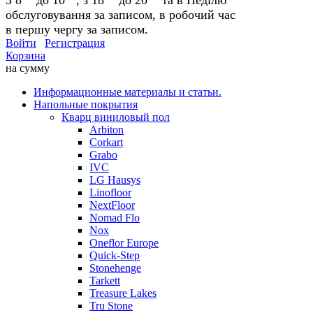
обслуговування за записом, в робочий час
в першу чергу за записом.
Войти
Регистрация
Корзина
на сумму
Информационные материалы и статьи.
Напольные покрытия
Кварц виниловый пол
Arbiton
Corkart
Grabo
IVC
LG Hausys
Linofloor
NextFloor
Nomad Flo
Nox
Oneflor Europe
Quick-Step
Stonehenge
Tarkett
Treasure Lakes
Tru Stone