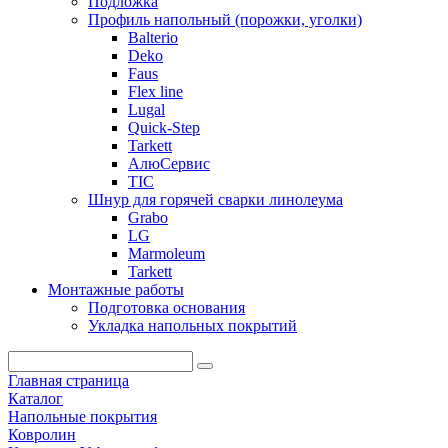
Подложка
Профиль напольный (порожки, уголки)
Balterio
Deko
Faus
Flex line
Lugal
Quick-Step
Tarkett
АлюСервис
ТІС
Шнур для горячей сварки линолеума
Grabo
LG
Marmoleum
Tarkett
Монтажные работы
Подготовка основания
Укладка напольных покрытий
Главная страница
Каталог
Напольные покрытия
Ковролин