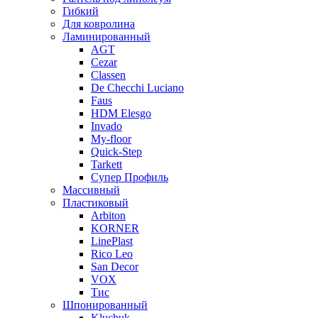
Гибкий
Для ковролина
Ламинированный
AGT
Cezar
Classen
De Checchi Luciano
Faus
HDM Elesgo
Invado
My-floor
Quick-Step
Tarkett
Супер Профиль
Массивный
Пластиковый
Arbiton
KORNER
LinePlast
Rico Leo
San Decor
VOX
Тис
Шпонированный
Kluchuk