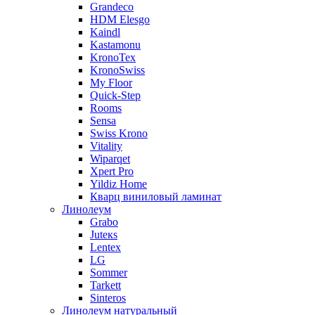
Grandeco
HDM Elesgo
Kaindl
Kastamonu
KronoTex
KronoSwiss
My Floor
Quick-Step
Rooms
Sensa
Swiss Krono
Vitality
Wiparqet
Xpert Pro
Yildiz Home
Кварц виниловый ламинат
Линолеум
Grabo
Juteкs
Lentex
LG
Sommer
Tarkett
Sinteros
Линолеум натуральный