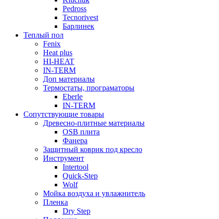
Pedross
Tecnorivest
Барлинек
Теплый пол
Fenix
Heat plus
HI-HEAT
IN-TERM
Доп материалы
Термостаты, програматоры
Eberle
IN-TERM
Сопутствующие товары
Древесно-плитные материалы
OSB плита
Фанера
Защитный коврик под кресло
Инструмент
Intertool
Quick-Step
Wolf
Мойка воздуха и увлажнитель
Пленка
Dry Step