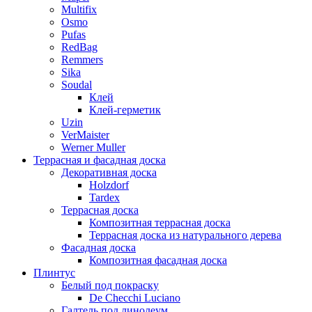
Multifix
Osmo
Pufas
RedBag
Remmers
Sika
Soudal
Клей
Клей-герметик
Uzin
VerMaister
Werner Muller
Террасная и фасадная доска
Декоративная доска
Holzdorf
Tardex
Террасная доска
Композитная террасная доска
Террасная доска из натурального дерева
Фасадная доска
Композитная фасадная доска
Плинтус
Белый под покраску
De Checchi Luciano
Галтель под линолеум