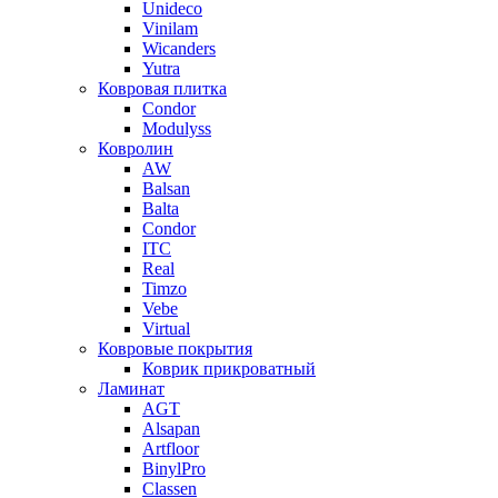
Unideco
Vinilam
Wicanders
Yutra
Ковровая плитка
Condor
Modulyss
Ковролин
AW
Balsan
Balta
Condor
ITC
Real
Timzo
Vebe
Virtual
Ковровые покрытия
Коврик прикроватный
Ламинат
AGT
Alsapan
Artfloor
BinylPro
Classen