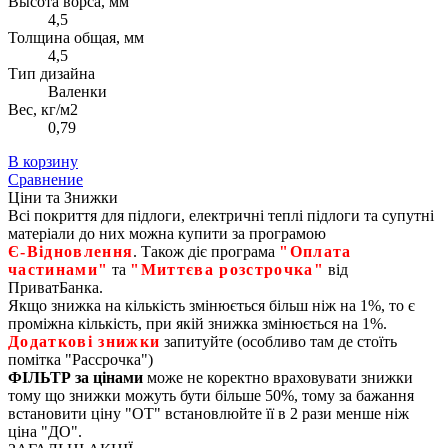
Высота ворса, мм
4,5
Толщина общая, мм
4,5
Тип дизайна
Валенки
Вес, кг/м2
0,79
В корзину
Сравнение
Ціни та Знижки
Всі покриття для підлоги, електричні теплі підлоги та супутні
матеріали до них можна купити за програмою
Є‑Відновлення
. Також діє програма
"Оплата
частинами"
та
"Миттєва розстрочка"
від
ПриватБанка.
Якщо знижка на кількість змінюється більш ніж на 1%, то є
проміжна кількість, при якій знижка змінюється на 1%.
Додаткові знижки
запитуйте (особливо там де стоїть
помітка "Рассрочка")
ФІЛЬТР за цінами
може не коректно враховувати знижки
тому що знижки можуть бути більше 50%, тому за бажання
встановити ціну "ОТ" встановлюйте її в 2 рази менше ніж
ціна "ДО".