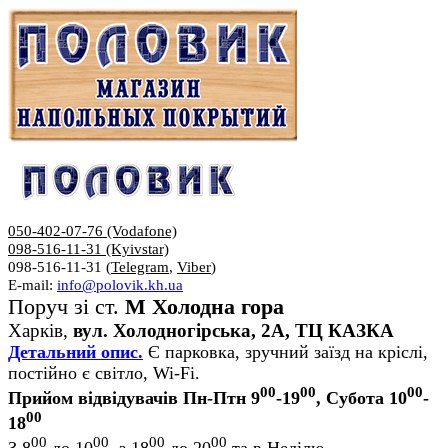
050-402-07-76 (Vodafone)
098-516-11-31 (Kyivstar)
098-516-11-31 (
Telegram
,
Viber
)
E-mail:
info@polovik.kh.ua
Поруч зі ст.
М Холодна гора
Харків,
вул. Холодногірська, 2А, ТЦ КАЗКА
Детальний опис.
Є парковка, зручний заїзд на кріслі,
постійно є світло, Wi-Fi.
00
00
00
Прийом відвідувачів Пн-Птн 9
-19
, Субота 10
-
00
18
00
00
00
00
З 8
до 10
, з 18
до 20
та в Неділю