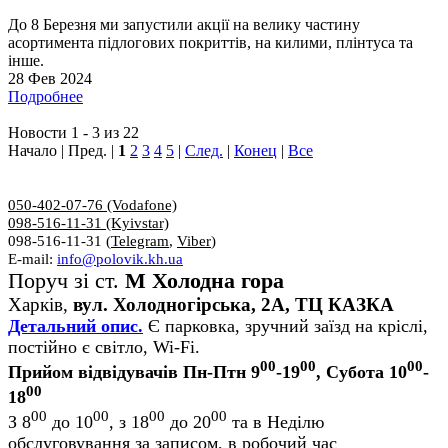
До 8 Березня ми запустили акції на велику частину
асортимента підлогових покриттів, на килими, плінтуса та
інше.
28 Фев 2024
Подробнее
Новости 1 - 3 из 22
Начало | Пред. |
1
2
3
4
5
|
След.
|
Конец
|
Все
050-402-07-76 (Vodafone)
098-516-11-31 (Kyivstar)
098-516-11-31 (
Telegram
,
Viber
)
E-mail:
info@polovik.kh.ua
Поруч зі ст.
М Холодна гора
Харків,
вул. Холодногірська, 2А, ТЦ КАЗКА
Детальний опис.
Є парковка, зручний заїзд на кріслі,
постійно є світло, Wi-Fi.
00
00
00
Прийом відвідувачів Пн-Птн 9
-19
, Субота 10
-
00
18
00
00
00
00
З 8
до 10
, з 18
до 20
та в Неділю
обслуговування за записом, в робочий час