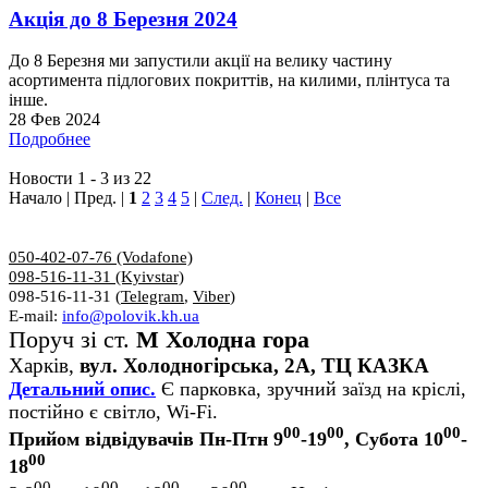
Акція до 8 Березня 2024
До 8 Березня ми запустили акції на велику частину
асортимента підлогових покриттів, на килими, плінтуса та
інше.
28 Фев 2024
Подробнее
Новости 1 - 3 из 22
Начало | Пред. |
1
2
3
4
5
|
След.
|
Конец
|
Все
050-402-07-76 (Vodafone)
098-516-11-31 (Kyivstar)
098-516-11-31 (
Telegram
,
Viber
)
E-mail:
info@polovik.kh.ua
Поруч зі ст.
М Холодна гора
Харків,
вул. Холодногірська, 2А, ТЦ КАЗКА
Детальний опис.
Є парковка, зручний заїзд на кріслі,
постійно є світло, Wi-Fi.
00
00
00
Прийом відвідувачів Пн-Птн 9
-19
, Субота 10
-
00
18
00
00
00
00