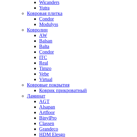
Wicanders
Yutra
Ковровая плитка
Condor
Modulyss
Ковролин
AW
Balsan
Balta
Condor
ITC
Real
Timzo
Vebe
Virtual
Ковровые покрытия
Коврик прикроватный
Ламинат
AGT
Alsapan
Artfloor
BinylPro
Classen
Grandeco
HDM Elesgo