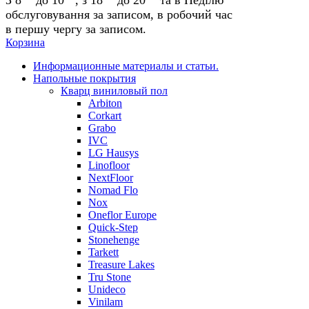
обслуговування за записом, в робочий час
в першу чергу за записом.
Корзина
Информационные материалы и статьи.
Напольные покрытия
Кварц виниловый пол
Arbiton
Corkart
Grabo
IVC
LG Hausys
Linofloor
NextFloor
Nomad Flo
Nox
Oneflor Europe
Quick-Step
Stonehenge
Tarkett
Treasure Lakes
Tru Stone
Unideco
Vinilam