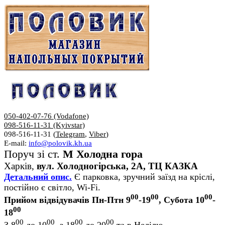
050-402-07-76 (Vodafone)
098-516-11-31 (Kyivstar)
098-516-11-31 (
Telegram
,
Viber
)
E-mail:
info@polovik.kh.ua
Поруч зі ст.
М Холодна гора
Харків,
вул. Холодногірська, 2А, ТЦ КАЗКА
Детальний опис.
Є парковка, зручний заїзд на кріслі,
постійно є світло, Wi-Fi.
00
00
00
Прийом відвідувачів Пн-Птн 9
-19
, Субота 10
-
00
18
00
00
00
00
З 8
до 10
, з 18
до 20
та в Неділю