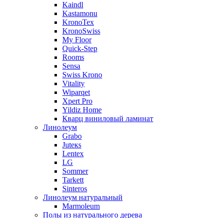
Kaindl
Kastamonu
KronoTex
KronoSwiss
My Floor
Quick-Step
Rooms
Sensa
Swiss Krono
Vitality
Wiparqet
Xpert Pro
Yildiz Home
Кварц виниловый ламинат
Линолеум
Grabo
Juteкs
Lentex
LG
Sommer
Tarkett
Sinteros
Линолеум натуральный
Marmoleum
Полы из натурального дерева