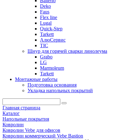
Balterio
Deko
Faus
Flex line
Lugal
Quick-Step
Tarkett
АлюСервис
ТІС
Шнур для горячей сварки линолеума
Grabo
LG
Marmoleum
Tarkett
Монтажные работы
Подготовка основания
Укладка напольных покрытий
Главная страница
Каталог
Напольные покрытия
Ковролин
Ковролин Vebe для офисов
Ковролин коммерческий Vebe Bastion