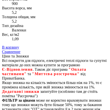
900
Высота ворса, мм
5,2
Толщина общая, мм
5,2
Тип дизайна
Валенки
Вес, кг/м2
1,09
В корзину
Сравнение
Ціни та Знижки
Всі покриття для підлоги, електричні теплі підлоги та супутні
матеріали до них можна купити за програмою
Є‑Відновлення
. Також діє програма
"Оплата
частинами"
та
"Миттєва розстрочка"
від
ПриватБанка.
Якщо знижка на кількість змінюється більш ніж на 1%, то є
проміжна кількість, при якій знижка змінюється на 1%.
Додаткові знижки
запитуйте (особливо там де стоїть
помітка "Рассрочка")
ФІЛЬТР за цінами
може не коректно враховувати знижки
тому що знижки можуть бути більше 50%, тому за бажання
встановити ціну "ОТ" встановлюйте її в 2 рази менше ніж