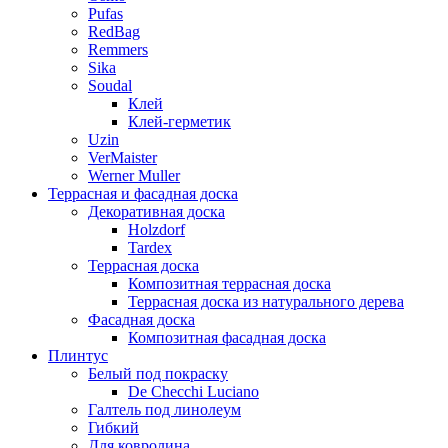
Pufas
RedBag
Remmers
Sika
Soudal
Клей
Клей-герметик
Uzin
VerMaister
Werner Muller
Террасная и фасадная доска
Декоративная доска
Holzdorf
Tardex
Террасная доска
Композитная террасная доска
Террасная доска из натурального дерева
Фасадная доска
Композитная фасадная доска
Плинтус
Белый под покраску
De Checchi Luciano
Галтель под линолеум
Гибкий
Для ковролина