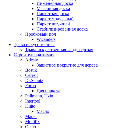
Инженерная доска
Массивная доска
Паркетная доска
Паркет модульный
Паркет штучный
Стабилизированная доска
Пробковый пол
Wicanders
Трава искусственная
Трава искусственная ландшафтная
Строительная химия
Adesiv
Защитное покрытие для дерева
Bostik
Ceresit
Dr.Schutz
Forbo
Для паркета
Pallmann, Uzin
Intertool
Kiilto
Масло
Mapei
Multifix
Osmo