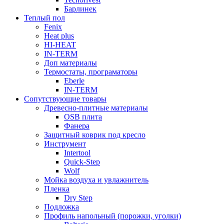
Барлинек
Теплый пол
Fenix
Heat plus
HI-HEAT
IN-TERM
Доп материалы
Термостаты, програматоры
Eberle
IN-TERM
Сопутствующие товары
Древесно-плитные материалы
OSB плита
Фанера
Защитный коврик под кресло
Инструмент
Intertool
Quick-Step
Wolf
Мойка воздуха и увлажнитель
Пленка
Dry Step
Подложка
Профиль напольный (порожки, уголки)