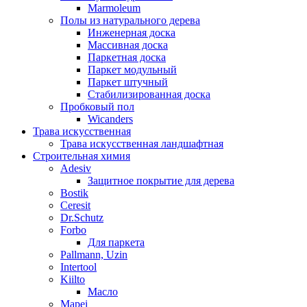
Marmoleum
Полы из натурального дерева
Инженерная доска
Массивная доска
Паркетная доска
Паркет модульный
Паркет штучный
Стабилизированная доска
Пробковый пол
Wicanders
Трава искусственная
Трава искусственная ландшафтная
Строительная химия
Adesiv
Защитное покрытие для дерева
Bostik
Ceresit
Dr.Schutz
Forbo
Для паркета
Pallmann, Uzin
Intertool
Kiilto
Масло
Mapei