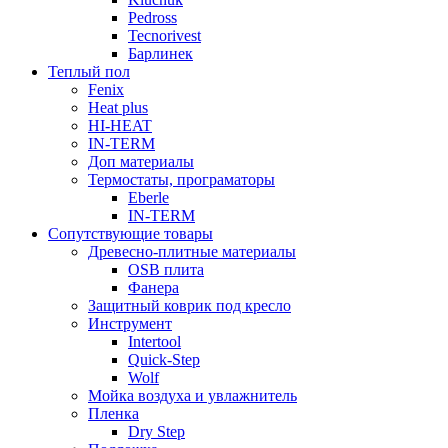
Pedross
Tecnorivest
Барлинек
Теплый пол
Fenix
Heat plus
HI-HEAT
IN-TERM
Доп материалы
Термостаты, програматоры
Eberle
IN-TERM
Сопутствующие товары
Древесно-плитные материалы
OSB плита
Фанера
Защитный коврик под кресло
Инструмент
Intertool
Quick-Step
Wolf
Мойка воздуха и увлажнитель
Пленка
Dry Step