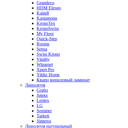
Grandeco
HDM Elesgo
Kaindl
Kastamonu
KronoTex
KronoSwiss
My Floor
Quick-Step
Rooms
Sensa
Swiss Krono
Vitality
Wiparqet
Xpert Pro
Yildiz Home
Кварц виниловый ламинат
Линолеум
Grabo
Juteкs
Lentex
LG
Sommer
Tarkett
Sinteros
Линолеум натуральный