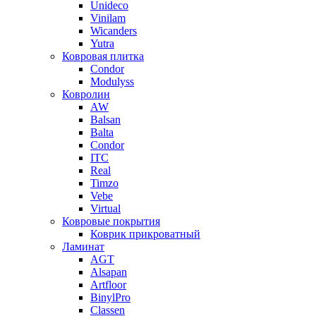
Unideco
Vinilam
Wicanders
Yutra
Ковровая плитка
Condor
Modulyss
Ковролин
AW
Balsan
Balta
Condor
ITC
Real
Timzo
Vebe
Virtual
Ковровые покрытия
Коврик прикроватный
Ламинат
AGT
Alsapan
Artfloor
BinylPro
Classen