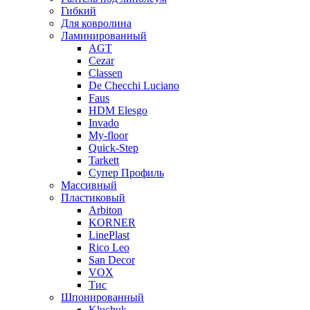
Гибкий
Для ковролина
Ламинированный
AGT
Cezar
Classen
De Checchi Luciano
Faus
HDM Elesgo
Invado
My-floor
Quick-Step
Tarkett
Супер Профиль
Массивный
Пластиковый
Arbiton
KORNER
LinePlast
Rico Leo
San Decor
VOX
Тис
Шпонированный
Kluchuk