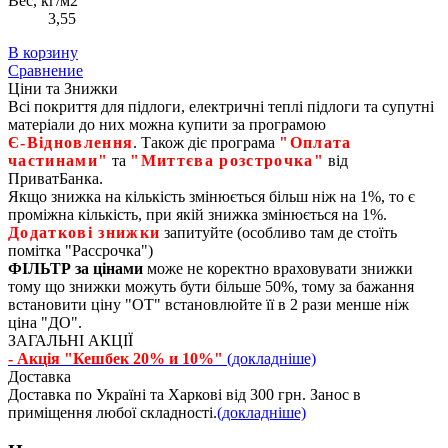
Вес, кг/м2
3,55
В корзину
Сравнение
Ціни та Знижки
Всі покриття для підлоги, електричні теплі підлоги та супутні
матеріали до них можна купити за програмою
Є‑Відновлення
. Також діє програма
"Оплата
частинами"
та
"Миттєва розстрочка"
від
ПриватБанка.
Якщо знижка на кількість змінюється більш ніж на 1%, то є
проміжна кількість, при якій знижка змінюється на 1%.
Додаткові знижки
запитуйте (особливо там де стоїть
помітка "Рассрочка")
ФІЛЬТР за цінами
може не коректно враховувати знижки
тому що знижки можуть бути більше 50%, тому за бажання
встановити ціну "ОТ" встановлюйте її в 2 рази менше ніж
ціна "ДО".
ЗАГАЛЬНІ АКЦІЇ
- Акція "Кешбек 20% и 10%"
(докладніше)
Доставка
Доставка по Україні та Харкові від 300 грн. Занос в
приміщення любої складності.
(докладніше)