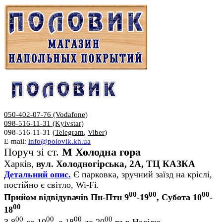
050-402-07-76 (Vodafone)
098-516-11-31 (Kyivstar)
098-516-11-31 (
Telegram
,
Viber
)
E-mail:
info@polovik.kh.ua
Поруч зі ст.
М Холодна гора
Харків,
вул. Холодногірська, 2А, ТЦ КАЗКА
Детальний опис.
Є парковка, зручний заїзд на кріслі,
постійно є світло, Wi-Fi.
00
00
00
Прийом відвідувачів Пн-Птн 9
-19
, Субота 10
-
00
18
00
00
00
00
З 8
до 10
, з 18
до 20
та в Неділю