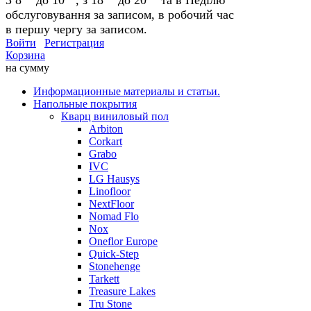
обслуговування за записом, в робочий час
в першу чергу за записом.
Войти
Регистрация
Корзина
на сумму
Информационные материалы и статьи.
Напольные покрытия
Кварц виниловый пол
Arbiton
Corkart
Grabo
IVC
LG Hausys
Linofloor
NextFloor
Nomad Flo
Nox
Oneflor Europe
Quick-Step
Stonehenge
Tarkett
Treasure Lakes
Tru Stone