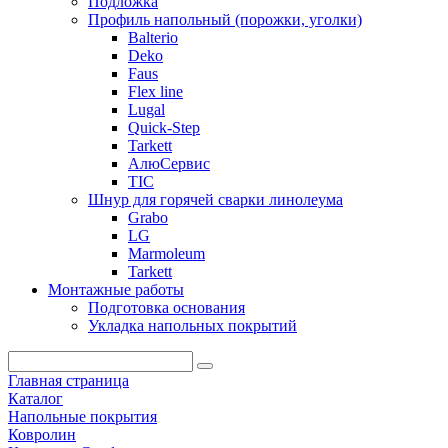
Подложка
Профиль напольный (порожки, уголки)
Balterio
Deko
Faus
Flex line
Lugal
Quick-Step
Tarkett
АлюСервис
ТІС
Шнур для горячей сварки линолеума
Grabo
LG
Marmoleum
Tarkett
Монтажные работы
Подготовка основания
Укладка напольных покрытий
Главная страница
Каталог
Напольные покрытия
Ковролин