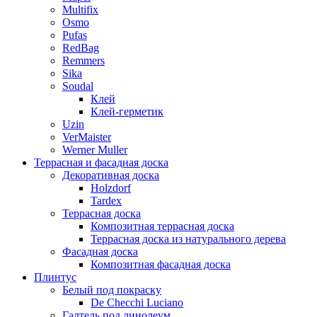
Multifix
Osmo
Pufas
RedBag
Remmers
Sika
Soudal
Клей
Клей-герметик
Uzin
VerMaister
Werner Muller
Террасная и фасадная доска
Декоративная доска
Holzdorf
Tardex
Террасная доска
Композитная террасная доска
Террасная доска из натурального дерева
Фасадная доска
Композитная фасадная доска
Плинтус
Белый под покраску
De Checchi Luciano
Галтель под линолеум