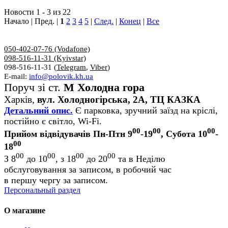
Новости 1 - 3 из 22
Начало | Пред. |
1
2
3
4
5
|
След.
|
Конец
|
Все
050-402-07-76 (Vodafone)
098-516-11-31 (Kyivstar)
098-516-11-31 (
Telegram
,
Viber
)
E-mail:
info@polovik.kh.ua
Поруч зі ст.
М Холодна гора
Харків,
вул. Холодногірська, 2А, ТЦ КАЗКА
Детальний опис.
Є парковка, зручний заїзд на кріслі,
постійно є світло, Wi-Fi.
00
00
00
Прийом відвідувачів Пн-Птн 9
-19
, Субота 10
-
00
18
00
00
00
00
З 8
до 10
, з 18
до 20
та в Неділю
обслуговування за записом, в робочий час
в першу чергу за записом.
Персональный раздел
О магазине