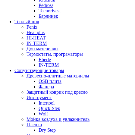
Pedross
Tecnorivest
Барлинек
Теплый пол
Fenix
Heat plus
HI-HEAT
IN-TERM
Доп материалы
Термостаты, програматоры
Eberle
IN-TERM
Сопутствующие товары
Древесно-плитные материалы
OSB плита
Фанера
Защитный коврик под кресло
Инструмент
Intertool
Quick-Step
Wolf
Мойка воздуха и увлажнитель
Пленка
Dry Step