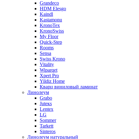
Grandeco
HDM Elesgo
Kaindl
Kastamonu
KronoTex
KronoSwiss
My Floor
Quick-Step
Rooms
Sensa
Swiss Krono
Vitality
Wiparqet
Xpert Pro
Yildiz Home
Кварц виниловый ламинат
Линолеум
Grabo
Juteкs
Lentex
LG
Sommer
Tarkett
Sinteros
Линолеум натуральный