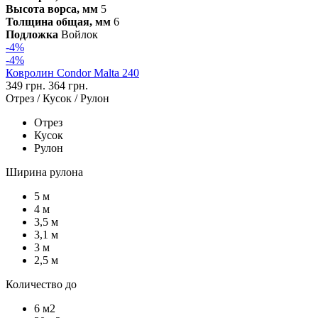
Высота ворса, мм
5
Толщина общая, мм
6
Подложка
Войлок
-4%
-4%
Ковролин Condor Malta 240
349 грн.
364 грн.
Отрез / Кусок / Рулон
Отрез
Кусок
Рулон
Ширина рулона
5 м
4 м
3,5 м
3,1 м
3 м
2,5 м
Количество до
6 м2