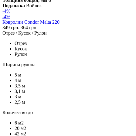
Толщина общая, мм
6
Подложка
Войлок
-4%
-4%
Ковролин Condor Malta 220
349 грн.
364 грн.
Отрез / Кусок / Рулон
Отрез
Кусок
Рулон
Ширина рулона
5 м
4 м
3,5 м
3,1 м
3 м
2,5 м
Количество до
6 м2
20 м2
42 м2