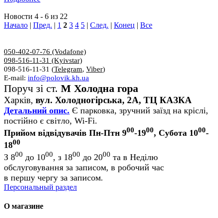
Новости 4 - 6 из 22
Начало
|
Пред.
|
1
2
3
4
5
|
След.
|
Конец
|
Все
050-402-07-76 (Vodafone)
098-516-11-31 (Kyivstar)
098-516-11-31 (
Telegram
,
Viber
)
E-mail:
info@polovik.kh.ua
Поруч зі ст.
М Холодна гора
Харків,
вул. Холодногірська, 2А, ТЦ КАЗКА
Детальний опис.
Є парковка, зручний заїзд на кріслі,
постійно є світло, Wi-Fi.
00
00
00
Прийом відвідувачів Пн-Птн 9
-19
, Субота 10
-
00
18
00
00
00
00
З 8
до 10
, з 18
до 20
та в Неділю
обслуговування за записом, в робочий час
в першу чергу за записом.
Персональный раздел
О магазине