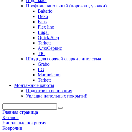
Подложка
Профиль напольный (порожки, уголки)
Balterio
Deko
Faus
Flex line
Lugal
Quick-Step
Tarkett
АлюСервис
ТІС
Шнур для горячей сварки линолеума
Grabo
LG
Marmoleum
Tarkett
Монтажные работы
Подготовка основания
Укладка напольных покрытий
Главная страница
Каталог
Напольные покрытия
Ковролин