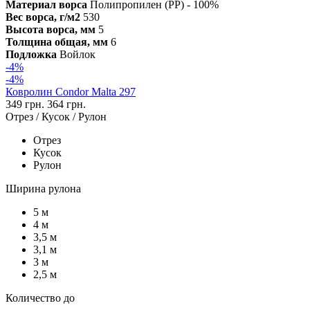
Материал ворса
Полипропилен (PP) - 100%
Вес ворса, г/м2
530
Высота ворса, мм
5
Толщина общая, мм
6
Подложка
Войлок
-4%
-4%
Ковролин Condor Malta 297
349 грн.
364 грн.
Отрез / Кусок / Рулон
Отрез
Кусок
Рулон
Ширина рулона
5 м
4 м
3,5 м
3,1 м
3 м
2,5 м
Количество до