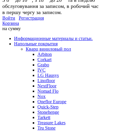
обслуговування за записом, в робочий час
в першу чергу за записом.
Войти
Регистрация
Корзина
на сумму
Информационные материалы и статьи.
Напольные покрытия
Кварц виниловый пол
Arbiton
Corkart
Grabo
IVC
LG Hausys
Linofloor
NextFloor
Nomad Flo
Nox
Oneflor Europe
Quick-Step
Stonehenge
Tarkett
Treasure Lakes
Tru Stone