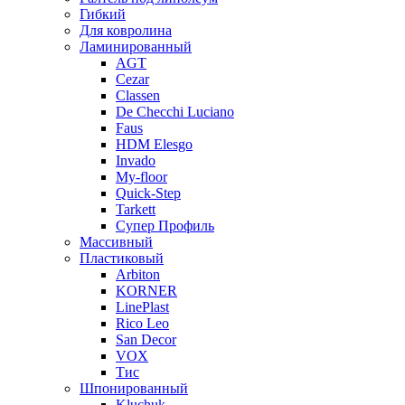
Гибкий
Для ковролина
Ламинированный
AGT
Cezar
Classen
De Checchi Luciano
Faus
HDM Elesgo
Invado
My-floor
Quick-Step
Tarkett
Супер Профиль
Массивный
Пластиковый
Arbiton
KORNER
LinePlast
Rico Leo
San Decor
VOX
Тис
Шпонированный
Kluchuk