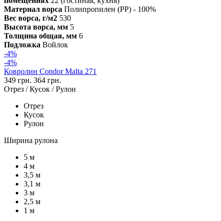
помещениях
22 (гостиная, кухня)
Материал ворса
Полипропилен (PP) - 100%
Вес ворса, г/м2
530
Высота ворса, мм
5
Толщина общая, мм
6
Подложка
Войлок
-4%
-4%
Ковролин Condor Malta 271
349 грн.
364 грн.
Отрез / Кусок / Рулон
Отрез
Кусок
Рулон
Ширина рулона
5 м
4 м
3,5 м
3,1 м
3 м
2,5 м
1 м