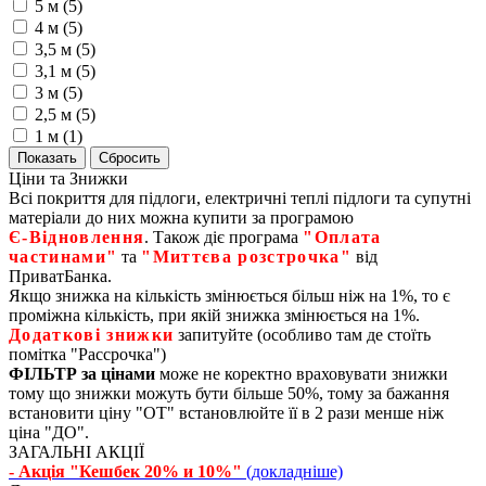
5 м (
5
)
4 м (
5
)
3,5 м (
5
)
3,1 м (
5
)
3 м (
5
)
2,5 м (
5
)
1 м (
1
)
Ціни та Знижки
Всі покриття для підлоги, електричні теплі підлоги та супутні
матеріали до них можна купити за програмою
Є‑Відновлення
. Також діє програма
"Оплата
частинами"
та
"Миттєва розстрочка"
від
ПриватБанка.
Якщо знижка на кількість змінюється більш ніж на 1%, то є
проміжна кількість, при якій знижка змінюється на 1%.
Додаткові знижки
запитуйте (особливо там де стоїть
помітка "Рассрочка")
ФІЛЬТР за цінами
може не коректно враховувати знижки
тому що знижки можуть бути більше 50%, тому за бажання
встановити ціну "ОТ" встановлюйте її в 2 рази менше ніж
ціна "ДО".
ЗАГАЛЬНІ АКЦІЇ
- Акція "Кешбек 20% и 10%"
(докладніше)