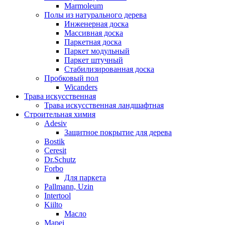
Marmoleum
Полы из натурального дерева
Инженерная доска
Массивная доска
Паркетная доска
Паркет модульный
Паркет штучный
Стабилизированная доска
Пробковый пол
Wicanders
Трава искусственная
Трава искусственная ландшафтная
Строительная химия
Adesiv
Защитное покрытие для дерева
Bostik
Ceresit
Dr.Schutz
Forbo
Для паркета
Pallmann, Uzin
Intertool
Kiilto
Масло
Mapei