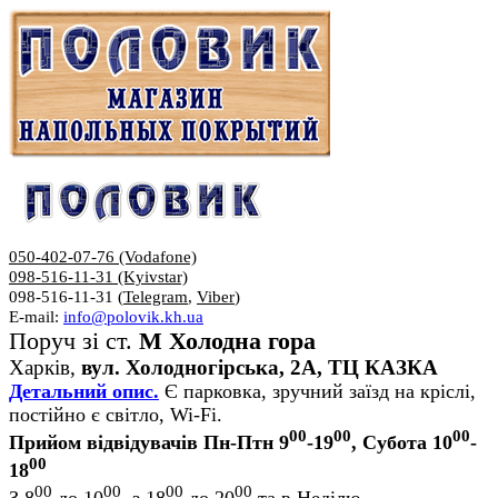
050-402-07-76 (Vodafone)
098-516-11-31 (Kyivstar)
098-516-11-31 (
Telegram
,
Viber
)
E-mail:
info@polovik.kh.ua
Поруч зі ст.
М Холодна гора
Харків,
вул. Холодногірська, 2А, ТЦ КАЗКА
Детальний опис.
Є парковка, зручний заїзд на кріслі,
постійно є світло, Wi-Fi.
00
00
00
Прийом відвідувачів Пн-Птн 9
-19
, Субота 10
-
00
18
00
00
00
00
З 8
до 10
, з 18
до 20
та в Неділю