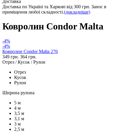
Доставка
Доставка по Україні та Харкові від 300 грн. Занос в
приміщення любої складності.
(докладніше)
Ковролин Condor Malta
-4%
-4%
Ковролин Condor Malta 276
349 грн.
364 грн.
Отрез / Кусок / Рулон
Отрез
Кусок
Рулон
Ширина рулона
5 м
4 м
3,5 м
3,1 м
3 м
2,5 м