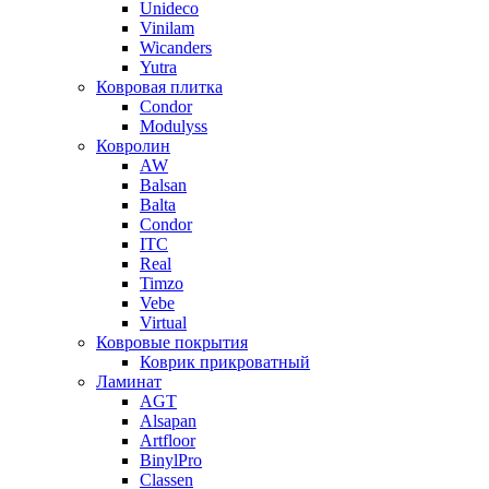
Unideco
Vinilam
Wicanders
Yutra
Ковровая плитка
Condor
Modulyss
Ковролин
AW
Balsan
Balta
Condor
ITC
Real
Timzo
Vebe
Virtual
Ковровые покрытия
Коврик прикроватный
Ламинат
AGT
Alsapan
Artfloor
BinylPro
Classen