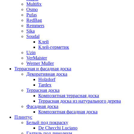
Multifix
Osmo
Pufas
RedBag
Remmers
Sika
Soudal
Клей
Клей-герметик
Uzin
VerMaister
Werner Muller
Террасная и фасадная доска
Декоративная доска
Holzdorf
Tardex
Террасная доска
Композитная террасная доска
Террасная доска из натурального дерева
Фасадная доска
Композитная фасадная доска
Плинтус
Белый под покраску
De Checchi Luciano
Галтель под линолеум