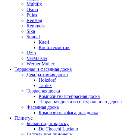
Multifix
Osmo
Pufas
RedBag
Remmers
Sika
Soudal
Клей
Клей-герметик
Uzin
VerMaister
Werner Muller
Террасная и фасадная доска
Декоративная доска
Holzdorf
Tardex
Террасная доска
Композитная террасная доска
Террасная доска из натурального дерева
Фасадная доска
Композитная фасадная доска
Плинтус
Белый под покраску
De Checchi Luciano
Галтель под линолеум