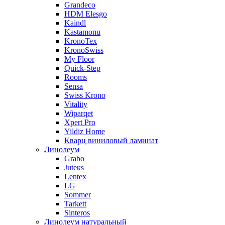
Grandeco
HDM Elesgo
Kaindl
Kastamonu
KronoTex
KronoSwiss
My Floor
Quick-Step
Rooms
Sensa
Swiss Krono
Vitality
Wiparqet
Xpert Pro
Yildiz Home
Кварц виниловый ламинат
Линолеум
Grabo
Juteкs
Lentex
LG
Sommer
Tarkett
Sinteros
Линолеум натуральный