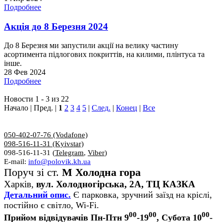
Подробнее
Акція до 8 Березня 2024
До 8 Березня ми запустили акції на велику частину
асортимента підлогових покриттів, на килими, плінтуса та
інше.
28 Фев 2024
Подробнее
Новости 1 - 3 из 22
Начало | Пред. |
1
2
3
4
5
|
След.
|
Конец
|
Все
050-402-07-76 (Vodafone)
098-516-11-31 (Kyivstar)
098-516-11-31 (
Telegram
,
Viber
)
E-mail:
info@polovik.kh.ua
Поруч зі ст.
М Холодна гора
Харків,
вул. Холодногірська, 2А, ТЦ КАЗКА
Детальний опис.
Є парковка, зручний заїзд на кріслі,
постійно є світло, Wi-Fi.
00
00
00
Прийом відвідувачів Пн-Птн 9
-19
, Субота 10
-