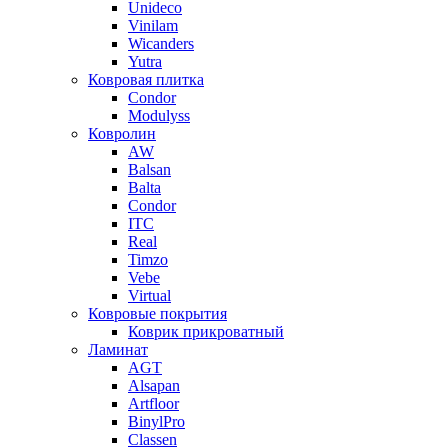
Unideco
Vinilam
Wicanders
Yutra
Ковровая плитка
Condor
Modulyss
Ковролин
AW
Balsan
Balta
Condor
ITC
Real
Timzo
Vebe
Virtual
Ковровые покрытия
Коврик прикроватный
Ламинат
AGT
Alsapan
Artfloor
BinylPro
Classen