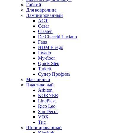
Гибкий
Для ковролина
Ламинированный
AGT
Cezar
Classen
De Checchi Luciano
Faus
HDM Elesgo
Invado
My-floor
Quick-Step
Tarkett
Супер Профиль
Массивный
Пластиковый
Arbiton
KORNER
LinePlast
Rico Leo
San Decor
VOX
Тис
Шпонированный
Kluchuk