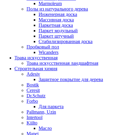
Marmoleum
Полы из натурального дерева
Инженерная доска
Массивная доска
Паркетная доска
Паркет модульный
Паркет штучный
Стабилизированная доска
Пробковый пол
Wicanders
Трава искусственная
Трава искусственная ландшафтная
Строительная химия
Adesiv
Защитное покрытие для дерева
Bostik
Ceresit
Dr.Schutz
Forbo
Для паркета
Pallmann, Uzin
Intertool
Kiilto
Масло
Mapei