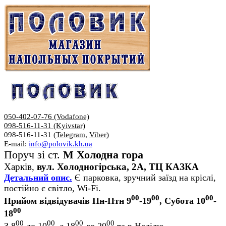
050-402-07-76 (Vodafone)
098-516-11-31 (Kyivstar)
098-516-11-31 (
Telegram
,
Viber
)
E-mail:
info@polovik.kh.ua
Поруч зі ст.
М Холодна гора
Харків,
вул. Холодногірська, 2А, ТЦ КАЗКА
Детальний опис.
Є парковка, зручний заїзд на кріслі,
постійно є світло, Wi-Fi.
00
00
00
Прийом відвідувачів Пн-Птн 9
-19
, Субота 10
-
00
18
00
00
00
00
З 8
до 10
, з 18
до 20
та в Неділю