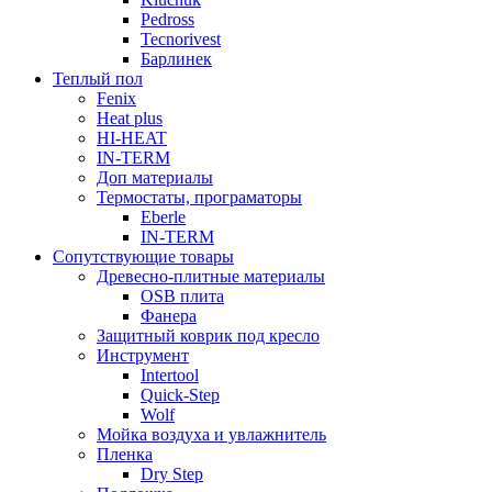
Pedross
Tecnorivest
Барлинек
Теплый пол
Fenix
Heat plus
HI-HEAT
IN-TERM
Доп материалы
Термостаты, програматоры
Eberle
IN-TERM
Сопутствующие товары
Древесно-плитные материалы
OSB плита
Фанера
Защитный коврик под кресло
Инструмент
Intertool
Quick-Step
Wolf
Мойка воздуха и увлажнитель
Пленка
Dry Step