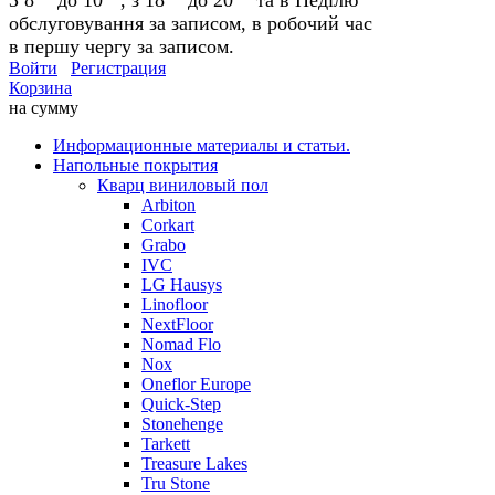
обслуговування за записом, в робочий час
в першу чергу за записом.
Войти
Регистрация
Корзина
на сумму
Информационные материалы и статьи.
Напольные покрытия
Кварц виниловый пол
Arbiton
Corkart
Grabo
IVC
LG Hausys
Linofloor
NextFloor
Nomad Flo
Nox
Oneflor Europe
Quick-Step
Stonehenge
Tarkett
Treasure Lakes
Tru Stone