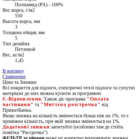
Полиамид (PA) - 100%
Вес ворса, г/м2
550
Высота ворса, мм
3
Толщина общая, мм
5
Тип дизайна
Петлевой
Вес, кг/м2
1,45
В корзину
Сравнение
Ціни та Знижки
Всі покриття для підлоги, електричні теплі підлоги та супутні
матеріали до них можна купити за програмою
Є‑Відновлення
. Також діє програма
"Оплата
частинами"
та
"Миттєва розстрочка"
від
ПриватБанка.
Якщо знижка на кількість змінюється більш ніж на 1%, то є
проміжна кількість, при якій знижка змінюється на 1%.
Додаткові знижки
запитуйте (особливо там де стоїть
помітка "Рассрочка")
ФІЛЬТР за цінами
може не коректно враховувати знижки