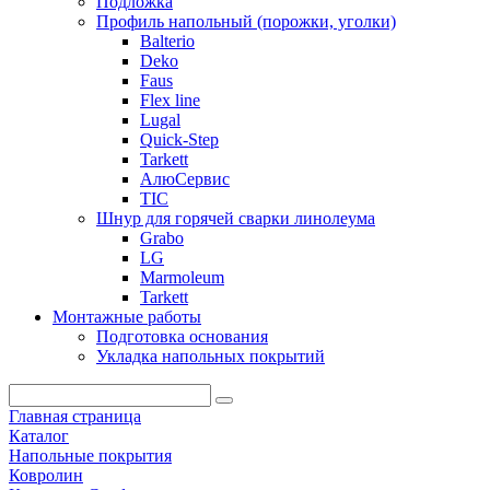
Подложка
Профиль напольный (порожки, уголки)
Balterio
Deko
Faus
Flex line
Lugal
Quick-Step
Tarkett
АлюСервис
ТІС
Шнур для горячей сварки линолеума
Grabo
LG
Marmoleum
Tarkett
Монтажные работы
Подготовка основания
Укладка напольных покрытий
Главная страница
Каталог
Напольные покрытия
Ковролин