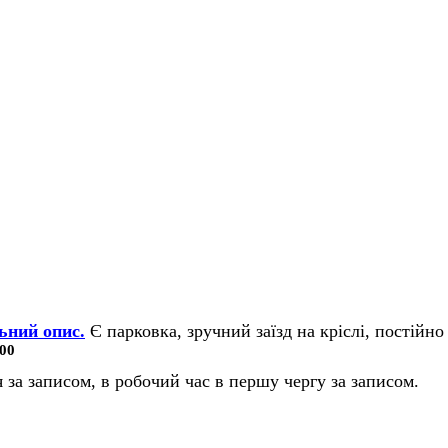
ьний опис.
Є парковка, зручний заїзд на кріслі, постійно 
00
 за записом, в робочий час в першу чергу за записом.