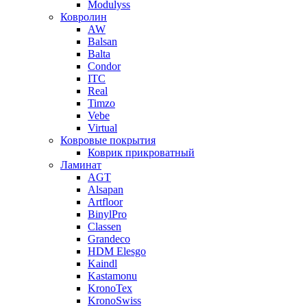
Modulyss
Ковролин
AW
Balsan
Balta
Condor
ITC
Real
Timzo
Vebe
Virtual
Ковровые покрытия
Коврик прикроватный
Ламинат
AGT
Alsapan
Artfloor
BinylPro
Classen
Grandeco
HDM Elesgo
Kaindl
Kastamonu
KronoTex
KronoSwiss