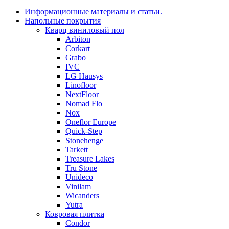
Информационные материалы и статьи.
Напольные покрытия
Кварц виниловый пол
Arbiton
Corkart
Grabo
IVC
LG Hausys
Linofloor
NextFloor
Nomad Flo
Nox
Oneflor Europe
Quick-Step
Stonehenge
Tarkett
Treasure Lakes
Tru Stone
Unideco
Vinilam
Wicanders
Yutra
Ковровая плитка
Condor