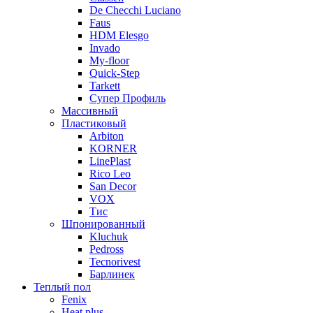
De Checchi Luciano
Faus
HDM Elesgo
Invado
My-floor
Quick-Step
Tarkett
Супер Профиль
Массивный
Пластиковый
Arbiton
KORNER
LinePlast
Rico Leo
San Decor
VOX
Тис
Шпонированный
Kluchuk
Pedross
Tecnorivest
Барлинек
Теплый пол
Fenix
Heat plus