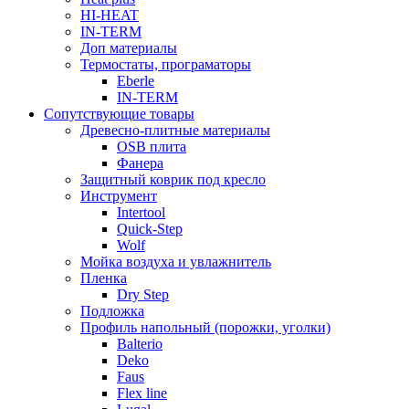
HI-HEAT
IN-TERM
Доп материалы
Термостаты, програматоры
Eberle
IN-TERM
Сопутствующие товары
Древесно-плитные материалы
OSB плита
Фанера
Защитный коврик под кресло
Инструмент
Intertool
Quick-Step
Wolf
Мойка воздуха и увлажнитель
Пленка
Dry Step
Подложка
Профиль напольный (порожки, уголки)
Balterio
Deko
Faus
Flex line