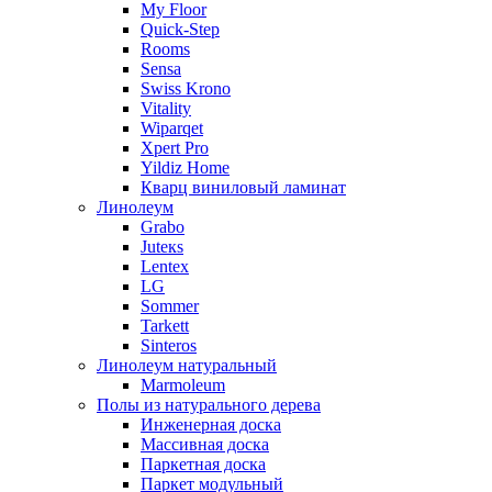
My Floor
Quick-Step
Rooms
Sensa
Swiss Krono
Vitality
Wiparqet
Xpert Pro
Yildiz Home
Кварц виниловый ламинат
Линолеум
Grabo
Juteкs
Lentex
LG
Sommer
Tarkett
Sinteros
Линолеум натуральный
Marmoleum
Полы из натурального дерева
Инженерная доска
Массивная доска
Паркетная доска
Паркет модульный