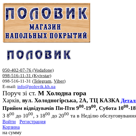
050-402-07-76 (Vodafone)
098-516-11-31 (Kyivstar)
098-516-11-31 (
Telegram
,
Viber
)
E-mail:
info@polovik.kh.ua
Поруч зі ст.
М Холодна гора
Харків,
вул. Холодногірська, 2А, ТЦ КАЗКА
Детал
00
00
00
Прийом відвідувачів Пн-Птн 9
-19
, Субота 10
-18
00
00
00
00
З 8
до 10
, з 18
до 20
та в Неділю обслуговування
Войти
Регистрация
Корзина
на сумму