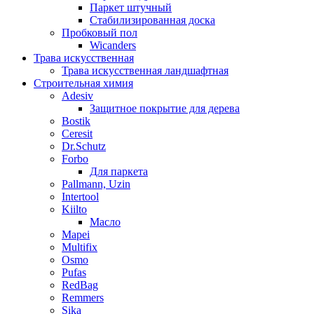
Паркет штучный
Стабилизированная доска
Пробковый пол
Wicanders
Трава искусственная
Трава искусственная ландшафтная
Строительная химия
Adesiv
Защитное покрытие для дерева
Bostik
Ceresit
Dr.Schutz
Forbo
Для паркета
Pallmann, Uzin
Intertool
Kiilto
Масло
Mapei
Multifix
Osmo
Pufas
RedBag
Remmers
Sika