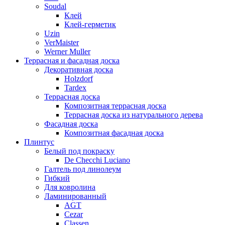
Soudal
Клей
Клей-герметик
Uzin
VerMaister
Werner Muller
Террасная и фасадная доска
Декоративная доска
Holzdorf
Tardex
Террасная доска
Композитная террасная доска
Террасная доска из натурального дерева
Фасадная доска
Композитная фасадная доска
Плинтус
Белый под покраску
De Checchi Luciano
Галтель под линолеум
Гибкий
Для ковролина
Ламинированный
AGT
Cezar
Classen