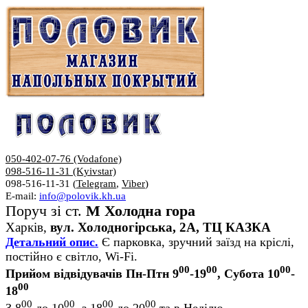
050-402-07-76 (Vodafone)
098-516-11-31 (Kyivstar)
098-516-11-31 (
Telegram
,
Viber
)
E-mail:
info@polovik.kh.ua
Поруч зі ст.
М Холодна гора
Харків,
вул. Холодногірська, 2А, ТЦ КАЗКА
Детальний опис.
Є парковка, зручний заїзд на кріслі,
постійно є світло, Wi-Fi.
00
00
00
Прийом відвідувачів Пн-Птн 9
-19
, Субота 10
-
00
18
00
00
00
00
З 8
до 10
, з 18
до 20
та в Неділю