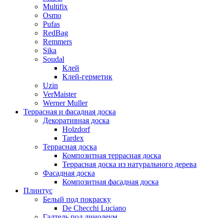
Multifix
Osmo
Pufas
RedBag
Remmers
Sika
Soudal
Клей
Клей-герметик
Uzin
VerMaister
Werner Muller
Террасная и фасадная доска
Декоративная доска
Holzdorf
Tardex
Террасная доска
Композитная террасная доска
Террасная доска из натурального дерева
Фасадная доска
Композитная фасадная доска
Плинтус
Белый под покраску
De Checchi Luciano
Галтель под линолеум