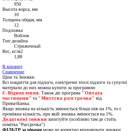
950
Высота ворса, мм
10
Толщина общая, мм
12
Подложка
Войлок
Тип дизайна
Стриженный
Вес, кг/м2
1,88
В корзину
Сравнение
Ціни та Знижки
Всі покриття для підлоги, електричні теплі підлоги та супутні
матеріали до них можна купити за програмою
Є‑Відновлення
. Також діє програма
"Оплата
частинами"
та
"Миттєва розстрочка"
від
ПриватБанка.
Якщо знижка на кількість змінюється більш ніж на 1%, то є
проміжна кількість, при якій знижка змінюється на 1%.
Додаткові знижки
запитуйте (особливо там де стоїть
помітка "Рассрочка")
ФІЛЬТР за цінами
може не коректно враховувати знижки