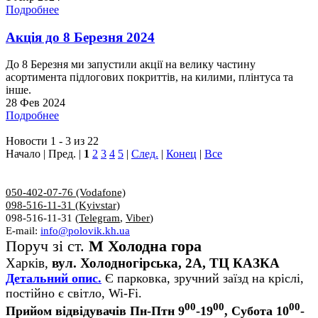
Подробнее
Акція до 8 Березня 2024
До 8 Березня ми запустили акції на велику частину
асортимента підлогових покриттів, на килими, плінтуса та
інше.
28 Фев 2024
Подробнее
Новости 1 - 3 из 22
Начало | Пред. |
1
2
3
4
5
|
След.
|
Конец
|
Все
050-402-07-76 (Vodafone)
098-516-11-31 (Kyivstar)
098-516-11-31 (
Telegram
,
Viber
)
E-mail:
info@polovik.kh.ua
Поруч зі ст.
М Холодна гора
Харків,
вул. Холодногірська, 2А, ТЦ КАЗКА
Детальний опис.
Є парковка, зручний заїзд на кріслі,
постійно є світло, Wi-Fi.
00
00
00
Прийом відвідувачів Пн-Птн 9
-19
, Субота 10
-