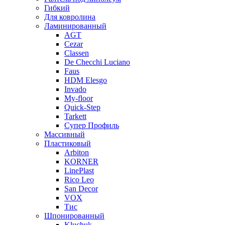
Гибкий
Для ковролина
Ламинированный
AGT
Cezar
Classen
De Checchi Luciano
Faus
HDM Elesgo
Invado
My-floor
Quick-Step
Tarkett
Супер Профиль
Массивный
Пластиковый
Arbiton
KORNER
LinePlast
Rico Leo
San Decor
VOX
Тис
Шпонированный
Kluchuk