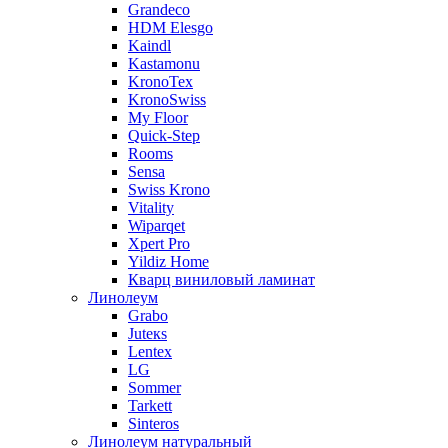
Grandeco
HDM Elesgo
Kaindl
Kastamonu
KronoTex
KronoSwiss
My Floor
Quick-Step
Rooms
Sensa
Swiss Krono
Vitality
Wiparqet
Xpert Pro
Yildiz Home
Кварц виниловый ламинат
Линолеум
Grabo
Juteкs
Lentex
LG
Sommer
Tarkett
Sinteros
Линолеум натуральный