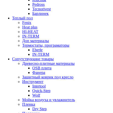
Pedross
Tecnorivest
Барлинек
Теплый пол
Fenix
Heat plus
HI-HEAT
IN-TERM
Доп материалы
Термостаты, програматоры
Eberle
IN-TERM
Сопутствующие товары
Древесно-плитные материалы
OSB плита
Фанера
Защитный коврик под кресло
Инструмент
Intertool
Quick-Step
Wolf
Мойка воздуха и увлажнитель
Пленка
Dry Step