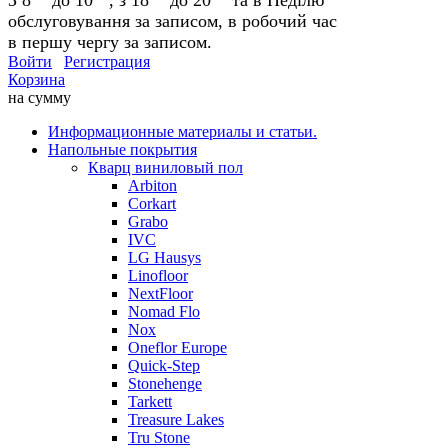
обслуговування за записом, в робочий час
в першу чергу за записом.
Войти
Регистрация
Корзина
на сумму
Информационные материалы и статьи.
Напольные покрытия
Кварц виниловый пол
Arbiton
Corkart
Grabo
IVC
LG Hausys
Linofloor
NextFloor
Nomad Flo
Nox
Oneflor Europe
Quick-Step
Stonehenge
Tarkett
Treasure Lakes
Tru Stone