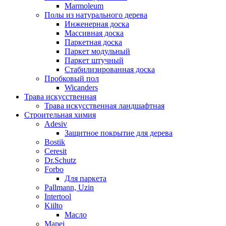
Marmoleum
Полы из натурального дерева
Инженерная доска
Массивная доска
Паркетная доска
Паркет модульный
Паркет штучный
Стабилизированная доска
Пробковый пол
Wicanders
Трава искусственная
Трава искусственная ландшафтная
Строительная химия
Adesiv
Защитное покрытие для дерева
Bostik
Ceresit
Dr.Schutz
Forbo
Для паркета
Pallmann, Uzin
Intertool
Kiilto
Масло
Mapei