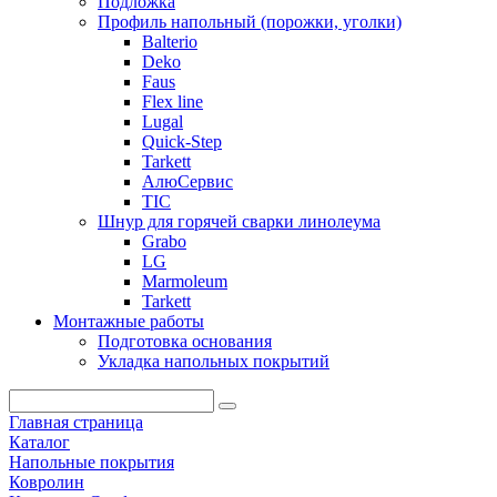
Подложка
Профиль напольный (порожки, уголки)
Balterio
Deko
Faus
Flex line
Lugal
Quick-Step
Tarkett
АлюСервис
ТІС
Шнур для горячей сварки линолеума
Grabo
LG
Marmoleum
Tarkett
Монтажные работы
Подготовка основания
Укладка напольных покрытий
Главная страница
Каталог
Напольные покрытия
Ковролин