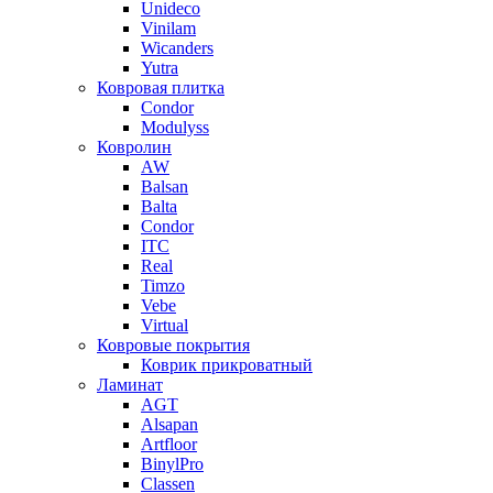
Unideco
Vinilam
Wicanders
Yutra
Ковровая плитка
Condor
Modulyss
Ковролин
AW
Balsan
Balta
Condor
ITC
Real
Timzo
Vebe
Virtual
Ковровые покрытия
Коврик прикроватный
Ламинат
AGT
Alsapan
Artfloor
BinylPro
Classen