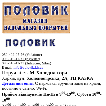
050-402-07-76 (Vodafone)
098-516-11-31 (Kyivstar)
098-516-11-31 (
Telegram
,
Viber
)
E-mail:
info@polovik.kh.ua
Поруч зі ст.
М Холодна гора
Харків,
вул. Холодногірська, 2А, ТЦ КАЗКА
Детальний опис.
Є парковка, зручний заїзд на кріслі,
постійно є світло, Wi-Fi.
00
00
00
Прийом відвідувачів Пн-Птн 9
-19
, Субота 10
-
00
18
00
00
00
00
З 8
до 10
, з 18
до 20
та в Неділю