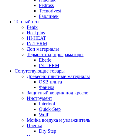
Pedross
Tecnorivest
Барлинек
Теплый пол
Fenix
Heat plus
HI-HEAT
IN-TERM
Доп материалы
Термостаты, програматоры
Eberle
IN-TERM
Сопутствующие товары
Древесно-плитные материалы
OSB плита
Фанера
Защитный коврик под кресло
Инструмент
Intertool
Quick-Step
Wolf
Мойка воздуха и увлажнитель
Пленка
Dry Step