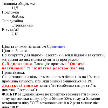
Толщина общая, мм
11,5
Подложка
Войлок
Тип дизайна
Стриженный
Вес, кг/м2
2,18
Ціна та знижки за запитом
Сравнение
Ціни та Знижки
Всі покриття для підлоги, електричні теплі підлоги та супутні
матеріали до них можна купити за програмою
Є‑Відновлення
. Також діє програма
"Оплата
частинами"
та
"Миттєва розстрочка"
від
ПриватБанка.
Якщо знижка на кількість змінюється більш ніж на 1%, то є
проміжна кількість, при якій знижка змінюється на 1%.
Додаткові знижки
запитуйте (особливо там де стоїть
помітка "Рассрочка")
ФІЛЬТР за цінами
може не коректно враховувати знижки
тому що знижки можуть бути більше 50%, тому за бажання
встановити ціну "ОТ" встановлюйте її в 2 рази менше ніж
ціна "ДО".