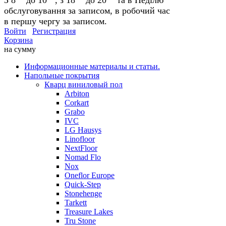
обслуговування за записом, в робочий час
в першу чергу за записом.
Войти
Регистрация
Корзина
на сумму
Информационные материалы и статьи.
Напольные покрытия
Кварц виниловый пол
Arbiton
Corkart
Grabo
IVC
LG Hausys
Linofloor
NextFloor
Nomad Flo
Nox
Oneflor Europe
Quick-Step
Stonehenge
Tarkett
Treasure Lakes
Tru Stone