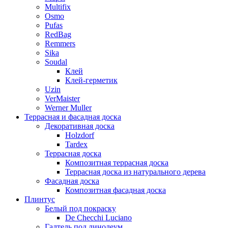
Multifix
Osmo
Pufas
RedBag
Remmers
Sika
Soudal
Клей
Клей-герметик
Uzin
VerMaister
Werner Muller
Террасная и фасадная доска
Декоративная доска
Holzdorf
Tardex
Террасная доска
Композитная террасная доска
Террасная доска из натурального дерева
Фасадная доска
Композитная фасадная доска
Плинтус
Белый под покраску
De Checchi Luciano
Галтель под линолеум