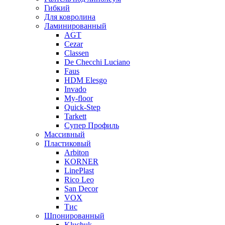
Гибкий
Для ковролина
Ламинированный
AGT
Cezar
Classen
De Checchi Luciano
Faus
HDM Elesgo
Invado
My-floor
Quick-Step
Tarkett
Супер Профиль
Массивный
Пластиковый
Arbiton
KORNER
LinePlast
Rico Leo
San Decor
VOX
Тис
Шпонированный
Kluchuk