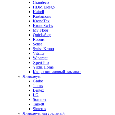
Grandeco
HDM Elesgo
Kaindl
Kastamonu
KronoTex
KronoSwiss
My Floor
Quick-Step
Rooms
Sensa
Swiss Krono
Vitality
Wiparqet
Xpert Pro
Yildiz Home
Кварц виниловый ламинат
Линолеум
Grabo
Juteкs
Lentex
LG
Sommer
Tarkett
Sinteros
Линолеум натуральный