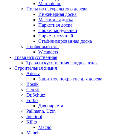
Marmoleum
Полы из натурального дерева
Инженерная доска
Массивная доска
Паркетная доска
Паркет модульный
Паркет штучный
Стабилизированная доска
Пробковый пол
Wicanders
Трава искусственная
Трава искусственная ландшафтная
Строительная химия
Adesiv
Защитное покрытие для дерева
Bostik
Ceresit
Dr.Schutz
Forbo
Для паркета
Pallmann, Uzin
Intertool
Kiilto
Масло
Mapei