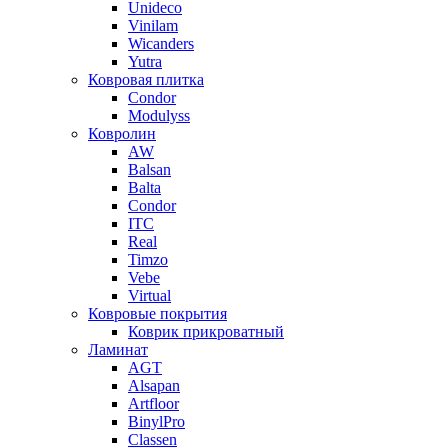
Unideco
Vinilam
Wicanders
Yutra
Ковровая плитка
Condor
Modulyss
Ковролин
AW
Balsan
Balta
Condor
ITC
Real
Timzo
Vebe
Virtual
Ковровые покрытия
Коврик прикроватный
Ламинат
AGT
Alsapan
Artfloor
BinylPro
Classen