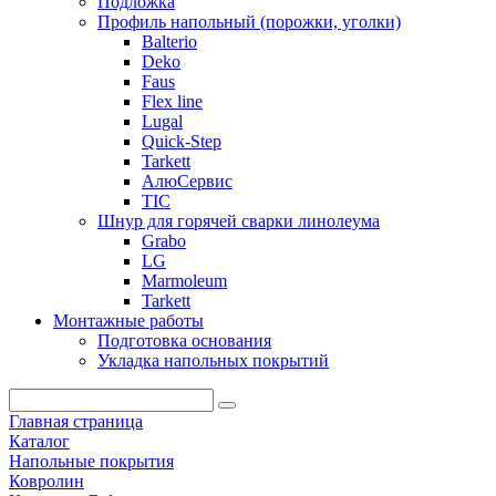
Подложка
Профиль напольный (порожки, уголки)
Balterio
Deko
Faus
Flex line
Lugal
Quick-Step
Tarkett
АлюСервис
ТІС
Шнур для горячей сварки линолеума
Grabo
LG
Marmoleum
Tarkett
Монтажные работы
Подготовка основания
Укладка напольных покрытий
Главная страница
Каталог
Напольные покрытия
Ковролин