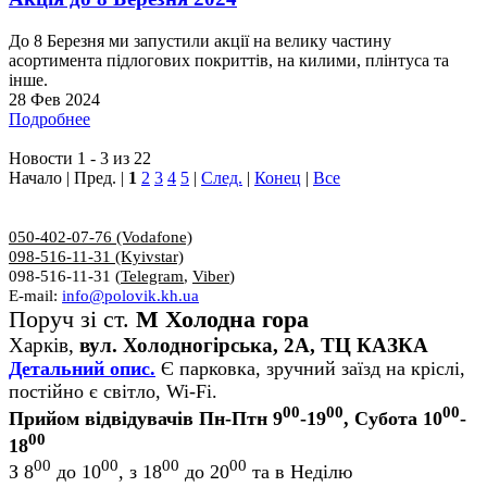
До 8 Березня ми запустили акції на велику частину
асортимента підлогових покриттів, на килими, плінтуса та
інше.
28 Фев 2024
Подробнее
Новости 1 - 3 из 22
Начало | Пред. |
1
2
3
4
5
|
След.
|
Конец
|
Все
050-402-07-76 (Vodafone)
098-516-11-31 (Kyivstar)
098-516-11-31 (
Telegram
,
Viber
)
E-mail:
info@polovik.kh.ua
Поруч зі ст.
М Холодна гора
Харків,
вул. Холодногірська, 2А, ТЦ КАЗКА
Детальний опис.
Є парковка, зручний заїзд на кріслі,
постійно є світло, Wi-Fi.
00
00
00
Прийом відвідувачів Пн-Птн 9
-19
, Субота 10
-
00
18
00
00
00
00
З 8
до 10
, з 18
до 20
та в Неділю