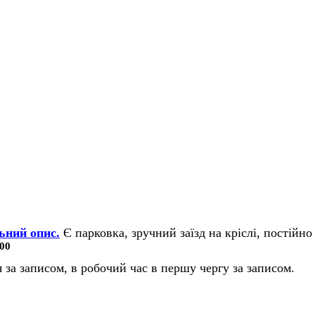
ьний опис.
Є парковка, зручний заїзд на кріслі, постійно 
00
 за записом, в робочий час в першу чергу за записом.