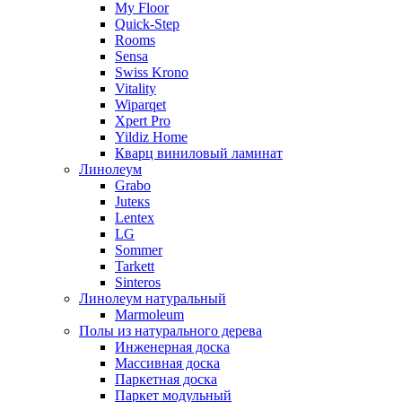
My Floor
Quick-Step
Rooms
Sensa
Swiss Krono
Vitality
Wiparqet
Xpert Pro
Yildiz Home
Кварц виниловый ламинат
Линолеум
Grabo
Juteкs
Lentex
LG
Sommer
Tarkett
Sinteros
Линолеум натуральный
Marmoleum
Полы из натурального дерева
Инженерная доска
Массивная доска
Паркетная доска
Паркет модульный