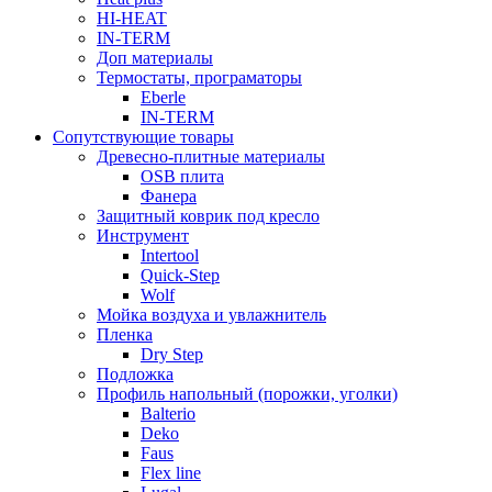
HI-HEAT
IN-TERM
Доп материалы
Термостаты, програматоры
Eberle
IN-TERM
Сопутствующие товары
Древесно-плитные материалы
OSB плита
Фанера
Защитный коврик под кресло
Инструмент
Intertool
Quick-Step
Wolf
Мойка воздуха и увлажнитель
Пленка
Dry Step
Подложка
Профиль напольный (порожки, уголки)
Balterio
Deko
Faus
Flex line