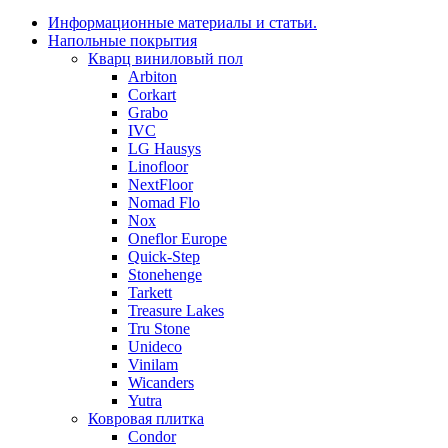
Информационные материалы и статьи.
Напольные покрытия
Кварц виниловый пол
Arbiton
Corkart
Grabo
IVC
LG Hausys
Linofloor
NextFloor
Nomad Flo
Nox
Oneflor Europe
Quick-Step
Stonehenge
Tarkett
Treasure Lakes
Tru Stone
Unideco
Vinilam
Wicanders
Yutra
Ковровая плитка
Condor