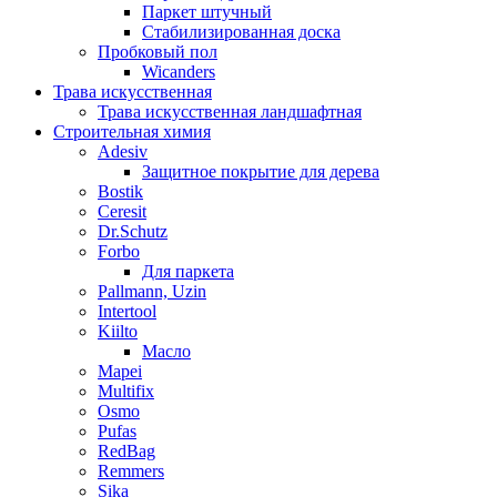
Паркет штучный
Стабилизированная доска
Пробковый пол
Wicanders
Трава искусственная
Трава искусственная ландшафтная
Строительная химия
Adesiv
Защитное покрытие для дерева
Bostik
Ceresit
Dr.Schutz
Forbo
Для паркета
Pallmann, Uzin
Intertool
Kiilto
Масло
Mapei
Multifix
Osmo
Pufas
RedBag
Remmers
Sika