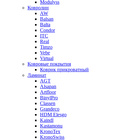
Modulyss
Ковролин
AW
Balsan
Balta
Condor
ITC
Real
Timzo
Vebe
Virtual
Ковровые покрытия
Коврик прикроватный
Ламинат
AGT
Alsapan
Artfloor
BinylPro
Classen
Grandeco
HDM Elesgo
Kaindl
Kastamonu
KronoTex
KronoSwiss