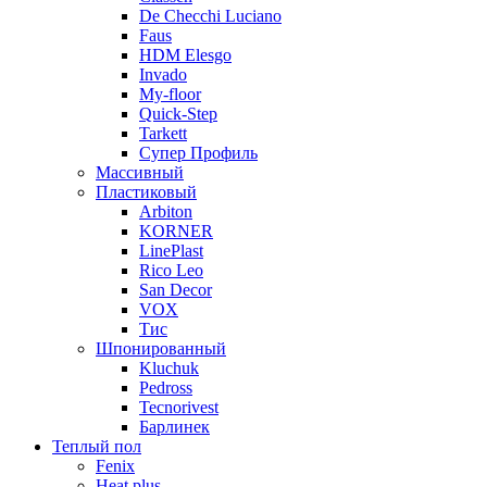
De Checchi Luciano
Faus
HDM Elesgo
Invado
My-floor
Quick-Step
Tarkett
Супер Профиль
Массивный
Пластиковый
Arbiton
KORNER
LinePlast
Rico Leo
San Decor
VOX
Тис
Шпонированный
Kluchuk
Pedross
Tecnorivest
Барлинек
Теплый пол
Fenix
Heat plus