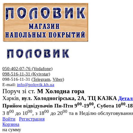
050-402-07-76 (Vodafone)
098-516-11-31 (Kyivstar)
098-516-11-31 (
Telegram
,
Viber
)
E-mail:
info@polovik.kh.ua
Поруч зі ст.
М Холодна гора
Харків,
вул. Холодногірська, 2А, ТЦ КАЗКА
Детал
00
00
00
Прийом відвідувачів Пн-Птн 9
-19
, Субота 10
-18
00
00
00
00
З 8
до 10
, з 18
до 20
та в Неділю обслуговування
Войти
Регистрация
Корзина
на сумму