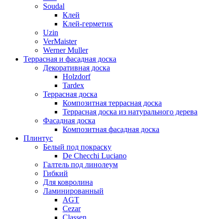
Soudal
Клей
Клей-герметик
Uzin
VerMaister
Werner Muller
Террасная и фасадная доска
Декоративная доска
Holzdorf
Tardex
Террасная доска
Композитная террасная доска
Террасная доска из натурального дерева
Фасадная доска
Композитная фасадная доска
Плинтус
Белый под покраску
De Checchi Luciano
Галтель под линолеум
Гибкий
Для ковролина
Ламинированный
AGT
Cezar
Classen