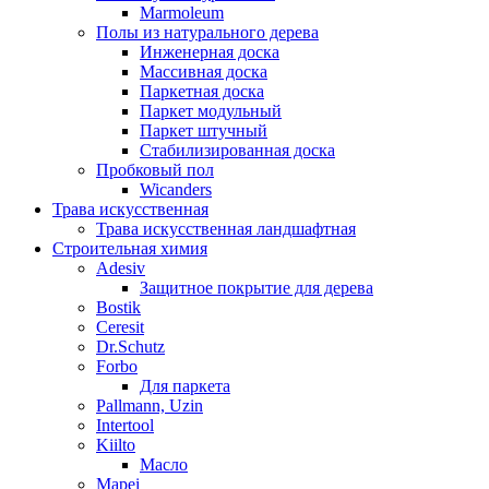
Marmoleum
Полы из натурального дерева
Инженерная доска
Массивная доска
Паркетная доска
Паркет модульный
Паркет штучный
Стабилизированная доска
Пробковый пол
Wicanders
Трава искусственная
Трава искусственная ландшафтная
Строительная химия
Adesiv
Защитное покрытие для дерева
Bostik
Ceresit
Dr.Schutz
Forbo
Для паркета
Pallmann, Uzin
Intertool
Kiilto
Масло
Mapei