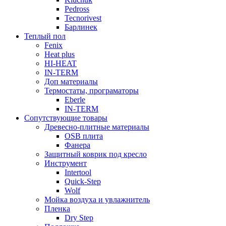
Pedross
Tecnorivest
Барлинек
Теплый пол
Fenix
Heat plus
HI-HEAT
IN-TERM
Доп материалы
Термостаты, програматоры
Eberle
IN-TERM
Сопутствующие товары
Древесно-плитные материалы
OSB плита
Фанера
Защитный коврик под кресло
Инструмент
Intertool
Quick-Step
Wolf
Мойка воздуха и увлажнитель
Пленка
Dry Step