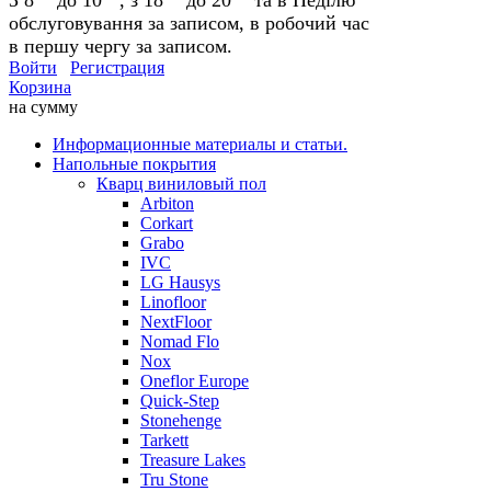
обслуговування за записом, в робочий час
в першу чергу за записом.
Войти
Регистрация
Корзина
на сумму
Информационные материалы и статьи.
Напольные покрытия
Кварц виниловый пол
Arbiton
Corkart
Grabo
IVC
LG Hausys
Linofloor
NextFloor
Nomad Flo
Nox
Oneflor Europe
Quick-Step
Stonehenge
Tarkett
Treasure Lakes
Tru Stone