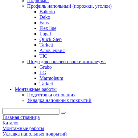
Подложка
Профиль напольный (порожки, уголки)
Balterio
Deko
Faus
Flex line
Lugal
Quick-Step
Tarkett
АлюСервис
ТІС
Шнур для горячей сварки линолеума
Grabo
LG
Marmoleum
Tarkett
Монтажные работы
Подготовка основания
Укладка напольных покрытий
Главная страница
Каталог
Монтажные работы
Укладка напольных покрытий