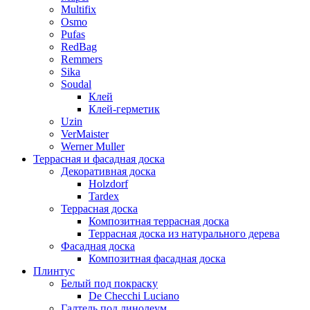
Multifix
Osmo
Pufas
RedBag
Remmers
Sika
Soudal
Клей
Клей-герметик
Uzin
VerMaister
Werner Muller
Террасная и фасадная доска
Декоративная доска
Holzdorf
Tardex
Террасная доска
Композитная террасная доска
Террасная доска из натурального дерева
Фасадная доска
Композитная фасадная доска
Плинтус
Белый под покраску
De Checchi Luciano
Галтель под линолеум