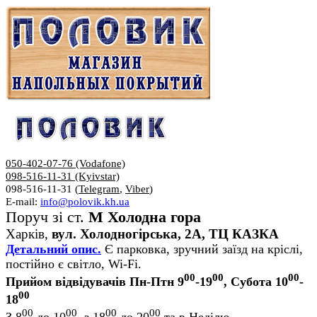
050-402-07-76 (Vodafone)
098-516-11-31 (Kyivstar)
098-516-11-31 (
Telegram
,
Viber
)
E-mail:
info@polovik.kh.ua
Поруч зі ст.
М Холодна гора
Харків,
вул. Холодногірська, 2А, ТЦ КАЗКА
Детальний опис.
Є парковка, зручний заїзд на кріслі,
постійно є світло, Wi-Fi.
00
00
00
Прийом відвідувачів Пн-Птн 9
-19
, Субота 10
-
00
18
00
00
00
00
З 8
до 10
, з 18
до 20
та в Неділю