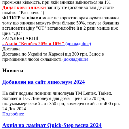
проміжна кількість, при якій знижка змінюється на 1%.
Додаткові знижки
запитуйте (особливо там де стоїть
помітка "Рассрочка")
ФІЛЬТР за цінами
може не коректно враховувати знижки
тому що знижки можуть бути більше 50%, тому за бажання
встановити ціну "ОТ" встановлюйте її в 2 рази менше ніж
ціна "ДО".
ЗАГАЛЬНІ АКЦІЇ
- Акція "Кешбек 20% и 10%"
(докладніше)
Доставка
Доставка по Україні та Харкові від 300 грн. Занос в
приміщення любої складності.
(докладніше)
Новости
Добавлен на сайт линолеум 2024
На сайт доданы позиции линолеума ТМ Lentex, Tarkett,
Sommer и LG. Линолеум для дома - цена от 270 грн,
полукоммерческий - от 350 грн, коммерческий - от 400 грн.
24 Дек 2024
Подробнее
Акція на ламінат Quick-Step весна 2024