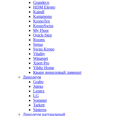
Grandeco
HDM Elesgo
Kaindl
Kastamonu
KronoTex
KronoSwiss
My Floor
Quick-Step
Rooms
Sensa
Swiss Krono
Vitality
Wiparqet
Xpert Pro
Yildiz Home
Кварц виниловый ламинат
Линолеум
Grabo
Juteкs
Lentex
LG
Sommer
Tarkett
Sinteros
Линолеум натуральный