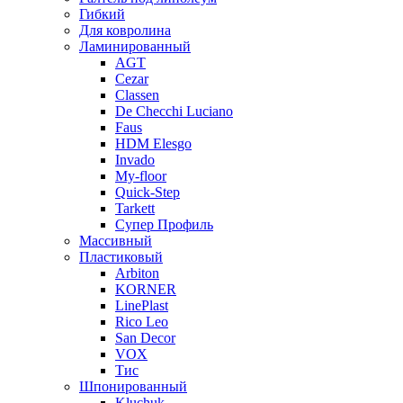
Гибкий
Для ковролина
Ламинированный
AGT
Cezar
Classen
De Checchi Luciano
Faus
HDM Elesgo
Invado
My-floor
Quick-Step
Tarkett
Супер Профиль
Массивный
Пластиковый
Arbiton
KORNER
LinePlast
Rico Leo
San Decor
VOX
Тис
Шпонированный
Kluchuk