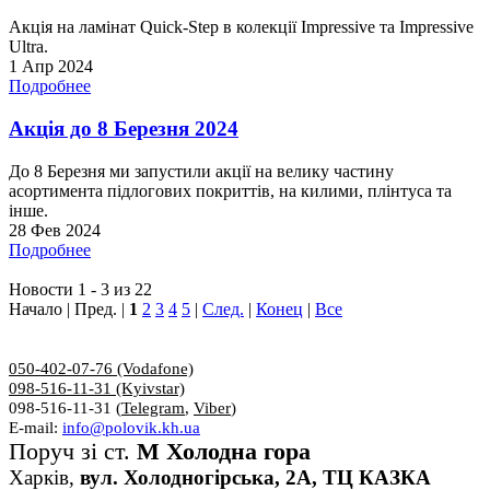
Акція на ламінат Quick-Step в колекції Impressive та Impressive
Ultra.
1 Апр 2024
Подробнее
Акція до 8 Березня 2024
До 8 Березня ми запустили акції на велику частину
асортимента підлогових покриттів, на килими, плінтуса та
інше.
28 Фев 2024
Подробнее
Новости 1 - 3 из 22
Начало | Пред. |
1
2
3
4
5
|
След.
|
Конец
|
Все
050-402-07-76 (Vodafone)
098-516-11-31 (Kyivstar)
098-516-11-31 (
Telegram
,
Viber
)
E-mail:
info@polovik.kh.ua
Поруч зі ст.
М Холодна гора
Харків,
вул. Холодногірська, 2А, ТЦ КАЗКА