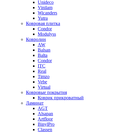
Unideco
Vinilam
Wicanders
Yutra
Ковровая плитка
Condor
Modulyss
Ковролин
AW
Balsan
Balta
Condor
ITC
Real
Timzo
Vebe
Virtual
Ковровые покрытия
Коврик прикроватный
Ламинат
AGT
Alsapan
Artfloor
BinylPro
Classen