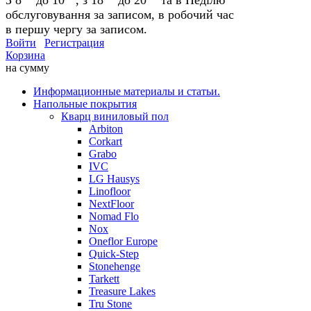
обслуговування за записом, в робочий час
в першу чергу за записом.
Войти
Регистрация
Корзина
на сумму
Информационные материалы и статьи.
Напольные покрытия
Кварц виниловый пол
Arbiton
Corkart
Grabo
IVC
LG Hausys
Linofloor
NextFloor
Nomad Flo
Nox
Oneflor Europe
Quick-Step
Stonehenge
Tarkett
Treasure Lakes
Tru Stone