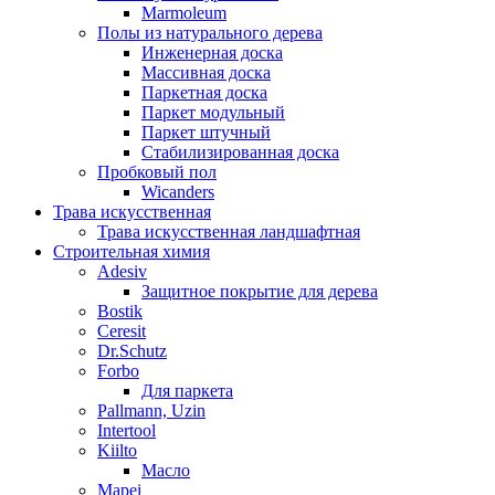
Marmoleum
Полы из натурального дерева
Инженерная доска
Массивная доска
Паркетная доска
Паркет модульный
Паркет штучный
Стабилизированная доска
Пробковый пол
Wicanders
Трава искусственная
Трава искусственная ландшафтная
Строительная химия
Adesiv
Защитное покрытие для дерева
Bostik
Ceresit
Dr.Schutz
Forbo
Для паркета
Pallmann, Uzin
Intertool
Kiilto
Масло
Mapei