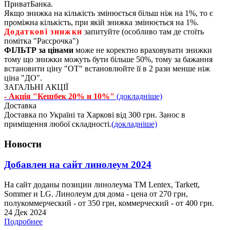
ПриватБанка.
Якщо знижка на кількість змінюється більш ніж на 1%, то є
проміжна кількість, при якій знижка змінюється на 1%.
Додаткові знижки
запитуйте (особливо там де стоїть
помітка "Рассрочка")
ФІЛЬТР за цінами
може не коректно враховувати знижки
тому що знижки можуть бути більше 50%, тому за бажання
встановити ціну "ОТ" встановлюйте її в 2 рази менше ніж
ціна "ДО".
ЗАГАЛЬНІ АКЦІЇ
- Акція "Кешбек 20% и 10%"
(докладніше)
Доставка
Доставка по Україні та Харкові від 300 грн. Занос в
приміщення любої складності.
(докладніше)
Новости
Добавлен на сайт линолеум 2024
На сайт доданы позиции линолеума ТМ Lentex, Tarkett,
Sommer и LG. Линолеум для дома - цена от 270 грн,
полукоммерческий - от 350 грн, коммерческий - от 400 грн.
24 Дек 2024
Подробнее