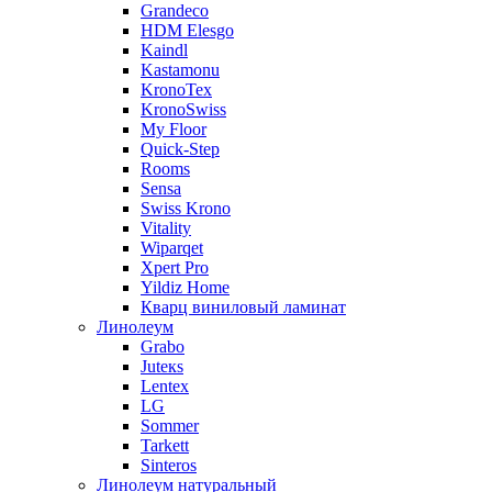
Grandeco
HDM Elesgo
Kaindl
Kastamonu
KronoTex
KronoSwiss
My Floor
Quick-Step
Rooms
Sensa
Swiss Krono
Vitality
Wiparqet
Xpert Pro
Yildiz Home
Кварц виниловый ламинат
Линолеум
Grabo
Juteкs
Lentex
LG
Sommer
Tarkett
Sinteros
Линолеум натуральный