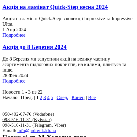
Акція на ламінат Quick-Step весна 2024
Акція на ламінат Quick-Step в колекції Impressive та Impressive
Ultra.
1 Апр 2024
Подробнее
Акція до 8 Березня 2024
До 8 Березня ми запустили акції на велику частину
асортимента підлогових покриттів, на килими, плінтуса та
інше.
28 Фев 2024
Подробнее
Новости 1 - 3 из 22
Начало | Пред. |
1
2
3
4
5
|
След.
|
Конец
|
Все
050-402-07-76 (Vodafone)
098-516-11-31 (Kyivstar)
098-516-11-31 (
Telegram
,
Viber
)
E-mail:
info@polovik.kh.ua