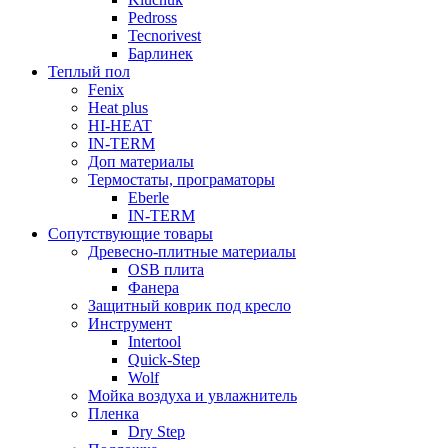
Pedross
Tecnorivest
Барлинек
Теплый пол
Fenix
Heat plus
HI-HEAT
IN-TERM
Доп материалы
Термостаты, програматоры
Eberle
IN-TERM
Сопутствующие товары
Древесно-плитные материалы
OSB плита
Фанера
Защитный коврик под кресло
Инструмент
Intertool
Quick-Step
Wolf
Мойка воздуха и увлажнитель
Пленка
Dry Step