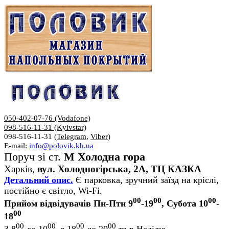
050-402-07-76 (Vodafone)
098-516-11-31 (Kyivstar)
098-516-11-31 (
Telegram
,
Viber
)
E-mail:
info@polovik.kh.ua
Поруч зі ст.
М Холодна гора
Харків,
вул. Холодногірська, 2А, ТЦ КАЗКА
Детальний опис.
Є парковка, зручний заїзд на кріслі,
постійно є світло, Wi-Fi.
00
00
00
Прийом відвідувачів Пн-Птн 9
-19
, Субота 10
-
00
18
00
00
00
00
З 8
до 10
, з 18
до 20
та в Неділю