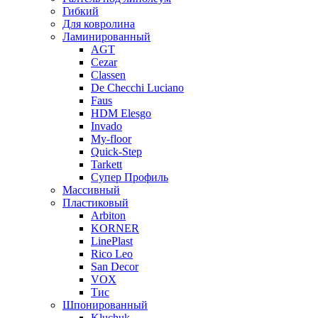
Гибкий
Для ковролина
Ламинированный
AGT
Cezar
Classen
De Checchi Luciano
Faus
HDM Elesgo
Invado
My-floor
Quick-Step
Tarkett
Супер Профиль
Массивный
Пластиковый
Arbiton
KORNER
LinePlast
Rico Leo
San Decor
VOX
Тис
Шпонированный
Kluchuk