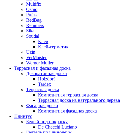
Multifix
Osmo
Pufas
RedBag
Remmers
Sika
Soudal
Клей
Клей-герметик
Uzin
VerMaister
Werner Muller
Террасная и фасадная доска
Декоративная доска
Holzdorf
Tardex
Террасная доска
Композитная террасная доска
Террасная доска из натурального дерева
Фасадная доска
Композитная фасадная доска
Плинтус
Белый под покраску
De Checchi Luciano
Галтель под линолеум