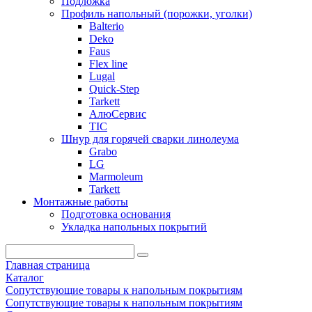
Подложка
Профиль напольный (порожки, уголки)
Balterio
Deko
Faus
Flex line
Lugal
Quick-Step
Tarkett
АлюСервис
ТІС
Шнур для горячей сварки линолеума
Grabo
LG
Marmoleum
Tarkett
Монтажные работы
Подготовка основания
Укладка напольных покрытий
Главная страница
Каталог
Сопутствующие товары к напольным покрытиям
Сопутствующие товары к напольным покрытиям