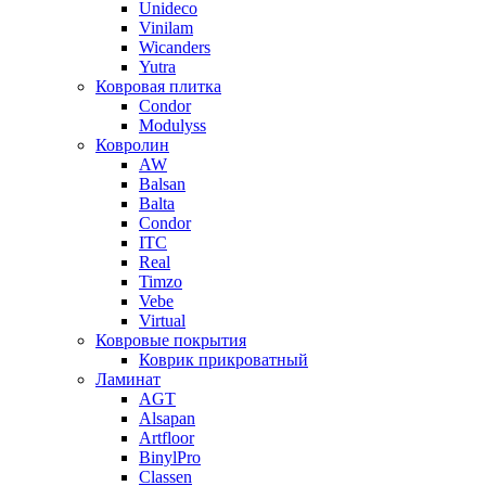
Unideco
Vinilam
Wicanders
Yutra
Ковровая плитка
Condor
Modulyss
Ковролин
AW
Balsan
Balta
Condor
ITC
Real
Timzo
Vebe
Virtual
Ковровые покрытия
Коврик прикроватный
Ламинат
AGT
Alsapan
Artfloor
BinylPro
Classen