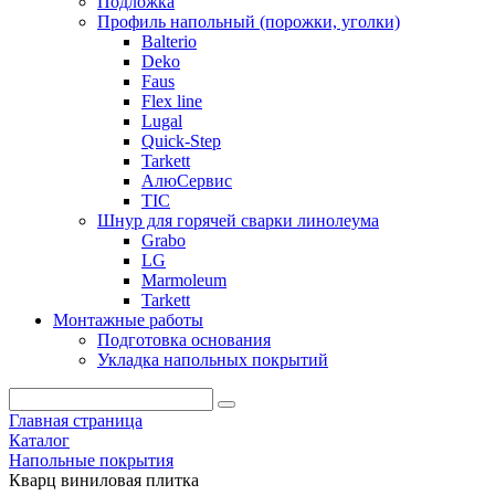
Подложка
Профиль напольный (порожки, уголки)
Balterio
Deko
Faus
Flex line
Lugal
Quick-Step
Tarkett
АлюСервис
ТІС
Шнур для горячей сварки линолеума
Grabo
LG
Marmoleum
Tarkett
Монтажные работы
Подготовка основания
Укладка напольных покрытий
Главная страница
Каталог
Напольные покрытия
Кварц виниловая плитка