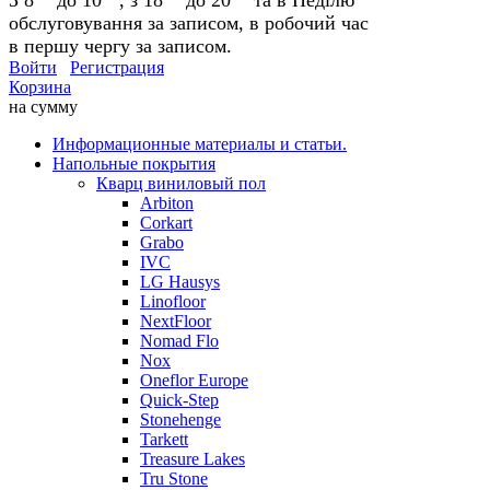
обслуговування за записом, в робочий час
в першу чергу за записом.
Войти
Регистрация
Корзина
на сумму
Информационные материалы и статьи.
Напольные покрытия
Кварц виниловый пол
Arbiton
Corkart
Grabo
IVC
LG Hausys
Linofloor
NextFloor
Nomad Flo
Nox
Oneflor Europe
Quick-Step
Stonehenge
Tarkett
Treasure Lakes
Tru Stone