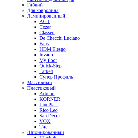
Гибкий
Для ковролина
Ламинированный
AGT
Cezar
Classen
De Checchi Luciano
Faus
HDM Elesgo
Invado
My-floor
Quick-Step
Tarkett
Супер Профиль
Массивный
Пластиковый
Arbiton
KORNER
LinePlast
Rico Leo
San Decor
VOX
Тис
Шпонированный
Kluchuk