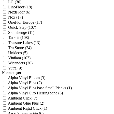
LG (
30
)
LinoFloor (
18
)
NextFloor (
6
)
Nox (
17
)
OneFlor Europe (
17
)
Quick-Step (
107
)
Stonehenge (
11
)
Tarkett (
108
)
Treasure Lakes (
13
)
Tru Stone (
24
)
Unideco (
5
)
Vinilam (
103
)
Wicanders (
20
)
Yutra (
9
)
Коллекция
Alpha Vinyl Bloom (
3
)
Alpha Vinyl Blos (
2
)
Alpha Vinyl Blos base Small Planks (
1
)
Alpha Vinyl Ciro Herringbone (
6
)
Ambient Click (
7
)
Ambient Glue Plus (
2
)
Ambient Rigid Click (
1
)
Aroq Stone design (
6
)