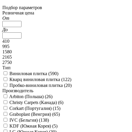
Подбор параметров
Розничная цена
От
До
410
995
1580
2165
2750
Тип
Виниловая плитка (
590
)
Кварц виниловая плитка (
122
)
Пробко-виниловая плитка (
20
)
Производитель
Arbiton (Польша) (
26
)
Christy Carpets (Канада) (
6
)
Corkart (Португалия) (
15
)
Graboplast (Венгрия) (
65
)
IVC (Бельгия) (
138
)
KDF (Южная Корея) (
5
)
LG (Южная Корея) (
30
)