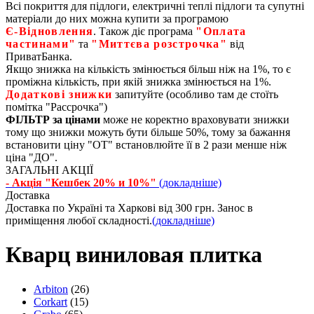
Всі покриття для підлоги, електричні теплі підлоги та супутні
матеріали до них можна купити за програмою
Є‑Відновлення
. Також діє програма
"Оплата
частинами"
та
"Миттєва розстрочка"
від
ПриватБанка.
Якщо знижка на кількість змінюється більш ніж на 1%, то є
проміжна кількість, при якій знижка змінюється на 1%.
Додаткові знижки
запитуйте (особливо там де стоїть
помітка "Рассрочка")
ФІЛЬТР за цінами
може не коректно враховувати знижки
тому що знижки можуть бути більше 50%, тому за бажання
встановити ціну "ОТ" встановлюйте її в 2 рази менше ніж
ціна "ДО".
ЗАГАЛЬНІ АКЦІЇ
- Акція "Кешбек 20% и 10%"
(докладніше)
Доставка
Доставка по Україні та Харкові від 300 грн. Занос в
приміщення любої складності.
(докладніше)
Кварц виниловая плитка
Arbiton
(26)
Corkart
(15)