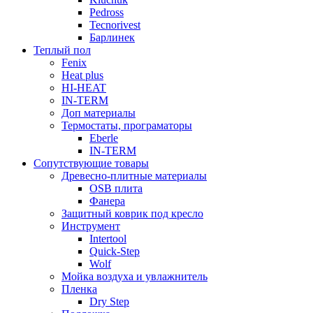
Pedross
Tecnorivest
Барлинек
Теплый пол
Fenix
Heat plus
HI-HEAT
IN-TERM
Доп материалы
Термостаты, програматоры
Eberle
IN-TERM
Сопутствующие товары
Древесно-плитные материалы
OSB плита
Фанера
Защитный коврик под кресло
Инструмент
Intertool
Quick-Step
Wolf
Мойка воздуха и увлажнитель
Пленка
Dry Step