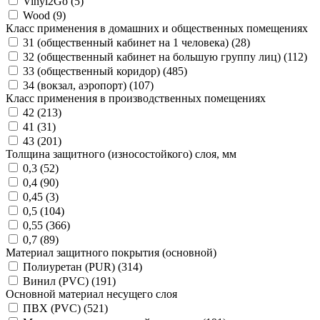
Vinyl2Go (
5
)
Wood (
9
)
Класс применения в домашних и общественных помещениях
31 (общественный кабинет на 1 человека) (
28
)
32 (общественный кабинет на большую группу лиц) (
112
)
33 (общественный коридор) (
485
)
34 (вокзал, аэропорт) (
107
)
Класс применения в производственных помещениях
42 (
213
)
41 (
31
)
43 (
201
)
Толщина защитного (износостойкого) слоя, мм
0,3 (
52
)
0,4 (
90
)
0,45 (
3
)
0,5 (
104
)
0,55 (
366
)
0,7 (
89
)
Материал защитного покрытия (основной)
Полиуретан (PUR) (
314
)
Винил (PVC) (
191
)
Основной материал несущего слоя
ПВХ (PVC) (
521
)