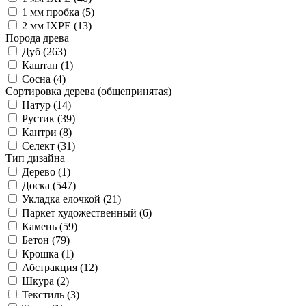
1 мм пробка (
5
)
2 мм IXPE (
13
)
Порода древа
Дуб (
263
)
Каштан (
1
)
Сосна (
4
)
Сортировка дерева (общепринятая)
Натур (
14
)
Рустик (
39
)
Кантри (
8
)
Селект (
31
)
Тип дизайна
Дерево (
1
)
Доска (
547
)
Укладка елочкой (
21
)
Паркет художественный (
6
)
Камень (
59
)
Бетон (
79
)
Крошка (
1
)
Абстракция (
12
)
Шкура (
2
)
Текстиль (
3
)