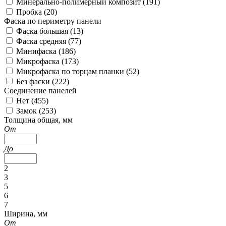
Минерально-полимерный композит (
191
)
Пробка (
20
)
Фаска по периметру панели
Фаска большая (
13
)
Фаска средняя (
77
)
Минифаска (
186
)
Микрофаска (
173
)
Микрофаска по торцам планки (
52
)
Без фаски (
222
)
Соединение панелей
Нет (
455
)
Замок (
253
)
Толщина общая, мм
От
До
2
3
5
6
7
Ширина, мм
От