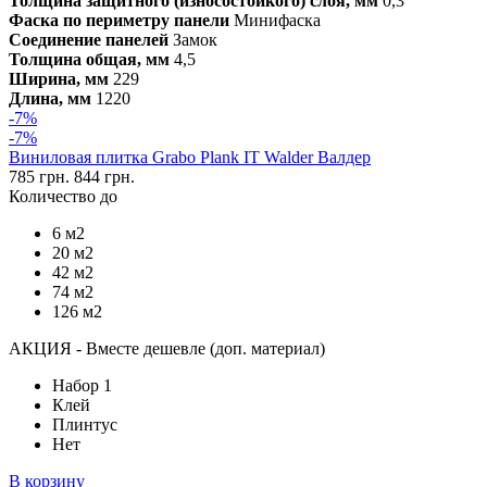
Толщина защитного (износостойкого) слоя, мм
0,3
Фаска по периметру панели
Минифаска
Соединение панелей
Замок
Толщина общая, мм
4,5
Ширина, мм
229
Длина, мм
1220
-7%
-7%
Виниловая плитка Grabo Plank IT Walder Валдер
785 грн.
844 грн.
Количество до
6 м2
20 м2
42 м2
74 м2
126 м2
АКЦИЯ - Вместе дешевле (доп. материал)
Набор 1
Клей
Плинтус
Нет
В корзину