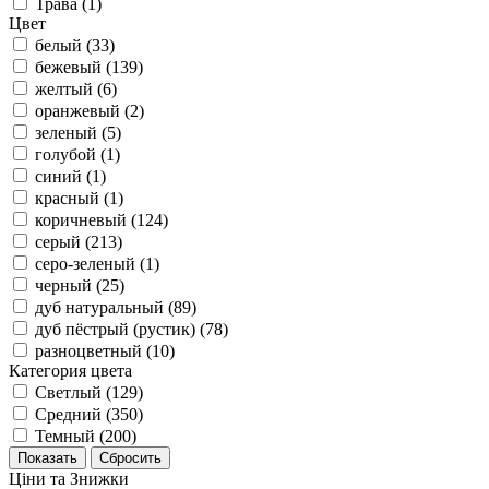
Трава (
1
)
Цвет
белый (
33
)
бежевый (
139
)
желтый (
6
)
оранжевый (
2
)
зеленый (
5
)
голубой (
1
)
синий (
1
)
красный (
1
)
коричневый (
124
)
серый (
213
)
серо-зеленый (
1
)
черный (
25
)
дуб натуральный (
89
)
дуб пёстрый (рустик) (
78
)
разноцветный (
10
)
Категория цвета
Светлый (
129
)
Средний (
350
)
Темный (
200
)
Ціни та Знижки