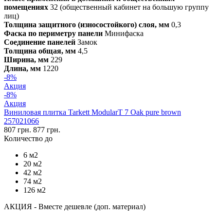
помещениях
32 (общественный кабинет на большую группу
лиц)
Толщина защитного (износостойкого) слоя, мм
0,3
Фаска по периметру панели
Минифаска
Соединение панелей
Замок
Толщина общая, мм
4,5
Ширина, мм
229
Длина, мм
1220
-8%
Акция
-8%
Акция
Виниловая плитка Tarkett ModularT 7 Oak pure brown
257021066
807 грн.
877 грн.
Количество до
6 м2
20 м2
42 м2
74 м2
126 м2
АКЦИЯ - Вместе дешевле (доп. материал)