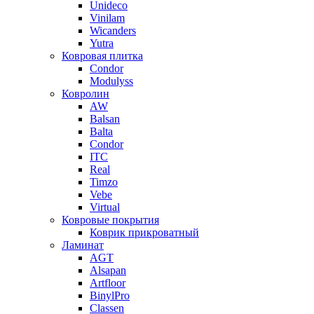
Unideco
Vinilam
Wicanders
Yutra
Ковровая плитка
Condor
Modulyss
Ковролин
AW
Balsan
Balta
Condor
ITC
Real
Timzo
Vebe
Virtual
Ковровые покрытия
Коврик прикроватный
Ламинат
AGT
Alsapan
Artfloor
BinylPro
Classen