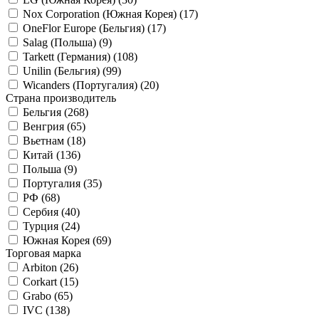
Nox Corporation (Южная Корея) (
17
)
OneFlor Europe (Бельгия) (
17
)
Salag (Польша) (
9
)
Tarkett (Германия) (
108
)
Unilin (Бельгия) (
99
)
Wicanders (Португалия) (
20
)
Страна производитель
Бельгия (
268
)
Венгрия (
65
)
Вьетнам (
18
)
Китай (
136
)
Польша (
9
)
Португалия (
35
)
РФ (
68
)
Сербия (
40
)
Турция (
24
)
Южная Корея (
69
)
Торговая марка
Arbiton (
26
)
Corkart (
15
)
Grabo (
65
)
IVC (
138
)