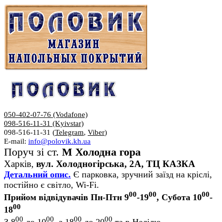
050-402-07-76 (Vodafone)
098-516-11-31 (Kyivstar)
098-516-11-31 (
Telegram
,
Viber
)
E-mail:
info@polovik.kh.ua
Поруч зі ст.
М Холодна гора
Харків,
вул. Холодногірська, 2А, ТЦ КАЗКА
Детальний опис.
Є парковка, зручний заїзд на кріслі,
постійно є світло, Wi-Fi.
00
00
00
Прийом відвідувачів Пн-Птн 9
-19
, Субота 10
-
00
18
00
00
00
00
З 8
до 10
, з 18
до 20
та в Неділю