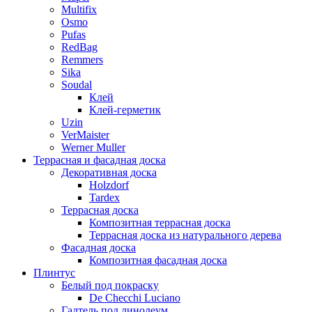
Multifix
Osmo
Pufas
RedBag
Remmers
Sika
Soudal
Клей
Клей-герметик
Uzin
VerMaister
Werner Muller
Террасная и фасадная доска
Декоративная доска
Holzdorf
Tardex
Террасная доска
Композитная террасная доска
Террасная доска из натурального дерева
Фасадная доска
Композитная фасадная доска
Плинтус
Белый под покраску
De Checchi Luciano
Галтель под линолеум