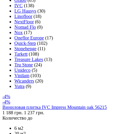
Grabo
(65)
IVC
(138)
LG Hausys
(30)
Linofloor
(18)
NextFloor
(6)
Nomad Flo
(0)
Nox
(17)
Oneflor Europe
(17)
Quick-Step
(102)
Stonehenge
(11)
Tarkett
(108)
Treasure Lakes
(13)
Tru Stone
(24)
Unideco
(5)
Vinilam
(103)
Wicanders
(20)
Yutra
(9)
-4%
-4%
Виниловая плитка IVC Impress Mountain oak 56215
1 188 грн.
1 237 грн.
Количество до
6 м2
20 м2