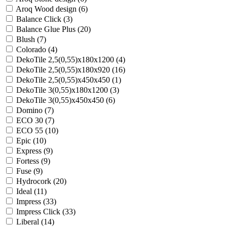
Aroq Wood design (
6
)
Balance Click (
3
)
Balance Glue Plus (
20
)
Blush (
7
)
Colorado (
4
)
DekoTile 2,5(0,55)x180x1200 (
4
)
DekoTile 2,5(0,55)x180x920 (
16
)
DekoTile 2,5(0,55)x450x450 (
1
)
DekoTile 3(0,55)x180x1200 (
3
)
DekoTile 3(0,55)x450x450 (
6
)
Domino (
7
)
ECO 30 (
7
)
ECO 55 (
10
)
Epic (
10
)
Express (
9
)
Fortess (
9
)
Fuse (
9
)
Hydrocork (
20
)
Ideal (
11
)
Impress (
33
)
Impress Click (
33
)
Liberal (
14
)