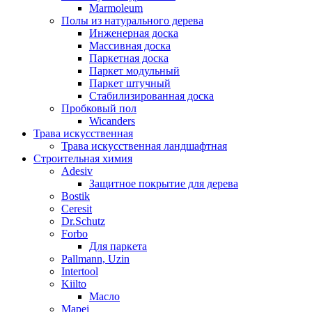
Marmoleum
Полы из натурального дерева
Инженерная доска
Массивная доска
Паркетная доска
Паркет модульный
Паркет штучный
Стабилизированная доска
Пробковый пол
Wicanders
Трава искусственная
Трава искусственная ландшафтная
Строительная химия
Adesiv
Защитное покрытие для дерева
Bostik
Ceresit
Dr.Schutz
Forbo
Для паркета
Pallmann, Uzin
Intertool
Kiilto
Масло
Mapei