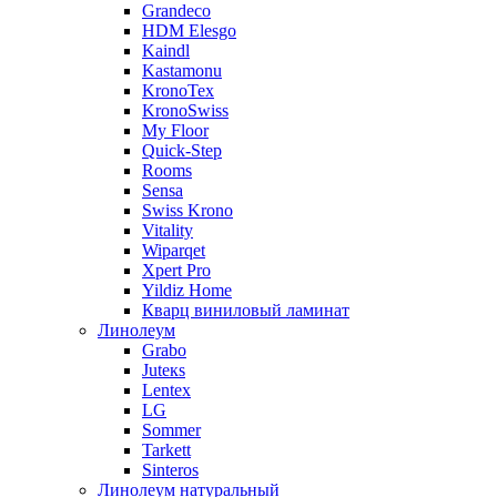
Grandeco
HDM Elesgo
Kaindl
Kastamonu
KronoTex
KronoSwiss
My Floor
Quick-Step
Rooms
Sensa
Swiss Krono
Vitality
Wiparqet
Xpert Pro
Yildiz Home
Кварц виниловый ламинат
Линолеум
Grabo
Juteкs
Lentex
LG
Sommer
Tarkett
Sinteros
Линолеум натуральный