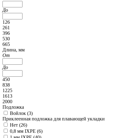
До
126
261
396
530
665
Длина, мм
От
До
450
838
1225
1613
2000
Подложка
Войлок (
3
)
Приклеенная подложка для плавающей укладки
Нет (
26
)
0,8 мм IXPE (
6
)
1 мм IXPE (
40
)