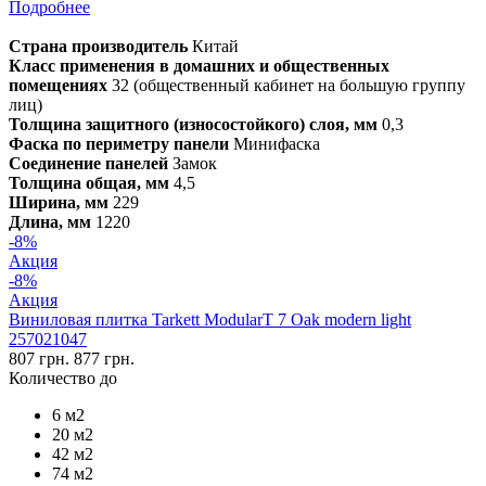
Подробнее
Страна производитель
Китай
Класс применения в домашних и общественных
помещениях
32 (общественный кабинет на большую группу
лиц)
Толщина защитного (износостойкого) слоя, мм
0,3
Фаска по периметру панели
Минифаска
Соединение панелей
Замок
Толщина общая, мм
4,5
Ширина, мм
229
Длина, мм
1220
-8%
Акция
-8%
Акция
Виниловая плитка Tarkett ModularT 7 Oak modern light
257021047
807 грн.
877 грн.
Количество до
6 м2
20 м2
42 м2
74 м2