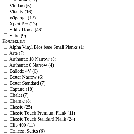
Vinilam (
6
)
Vitality (
16
)
Wiparqet (
12
)
Xpert Pro (
13
)
Yildiz Home (
46
)
Yutra (
9
)
Коллекция
Alpha Vinyl Blos base Small Planks (
1
)
Arte (
7
)
Authentic 10 Narrow (
8
)
Authentic 8 Narrow (
4
)
Ballade 4V (
6
)
Better Narrow (
6
)
Better Standard (
7
)
Capture (
18
)
Chalet (
7
)
Charme (
8
)
Classic (
25
)
Classic Touch Premium Plank (
11
)
Classic Touch Standard Plank (
24
)
Clip 400 (
11
)
Concept Series (
6
)