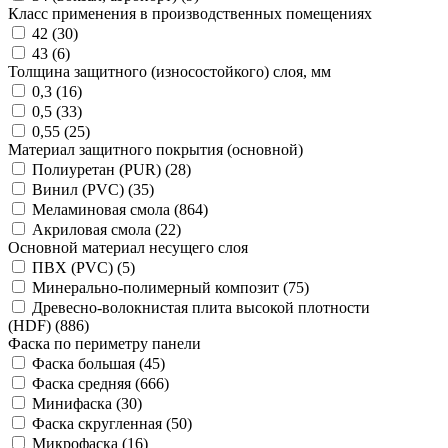
Класс применения в производственных помещениях
42 (
30
)
43 (
6
)
Толщина защитного (износостойкого) слоя, мм
0,3 (
16
)
0,5 (
33
)
0,55 (
25
)
Материал защитного покрытия (основной)
Полиуретан (PUR) (
28
)
Винил (PVC) (
35
)
Меламиновая смола (
864
)
Акриловая смола (
22
)
Основной материал несущего слоя
ПВХ (PVC) (
5
)
Минерально-полимерный композит (
75
)
Древесно-волокнистая плита высокой плотности
(HDF) (
886
)
Фаска по периметру панели
Фаска большая (
45
)
Фаска средняя (
666
)
Минифаска (
30
)
Фаска скругленная (
50
)
Микрофаска (
16
)