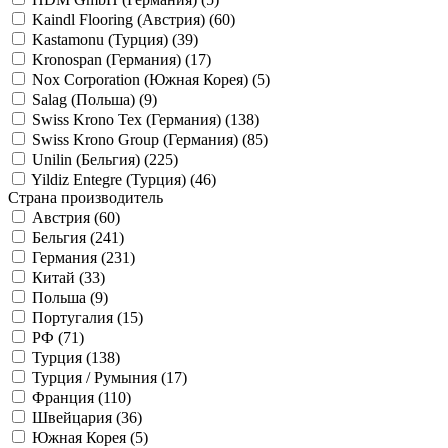
Kaindl Flooring (Австрия) (
60
)
Kastamonu (Турция) (
39
)
Kronospan (Германия) (
17
)
Nox Corporation (Южная Корея) (
5
)
Salag (Польша) (
9
)
Swiss Krono Tex (Германия) (
138
)
Swiss Krono Group (Германия) (
85
)
Unilin (Бельгия) (
225
)
Yildiz Entegre (Турция) (
46
)
Страна производитель
Австрия (
60
)
Бельгия (
241
)
Германия (
231
)
Китай (
33
)
Польша (
9
)
Португалия (
15
)
РФ (
71
)
Турция (
138
)
Турция / Румыния (
17
)
Франция (
110
)
Швейцария (
36
)
Южная Корея (
5
)