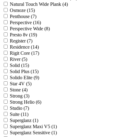
Natural Touch Wide Plank (
4
)
Osmoze (
15
)
Penthouse (
7
)
Perspective (
16
)
Perspective Wide (
8
)
Presto 8v (
19
)
Register (
7
)
Residence (
14
)
Rigit Core (
17
)
River (
5
)
Solid (
15
)
Solid Plus (
15
)
Solido Elite (
9
)
Star 4V (
5
)
Stone (
4
)
Strong (
3
)
Strong Helio (
6
)
Studio (
7
)
Suite (
11
)
Superglanz (
1
)
Superglanz Maxi V5 (
1
)
Superglanz Sensitive (
1
)