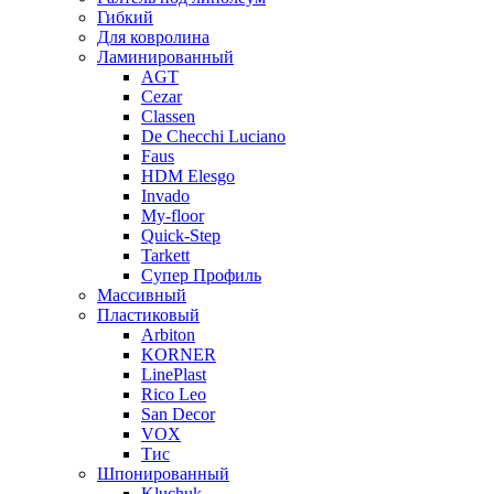
Гибкий
Для ковролина
Ламинированный
AGT
Cezar
Classen
De Checchi Luciano
Faus
HDM Elesgo
Invado
My-floor
Quick-Step
Tarkett
Супер Профиль
Массивный
Пластиковый
Arbiton
KORNER
LinePlast
Rico Leo
San Decor
VOX
Тис
Шпонированный
Kluchuk