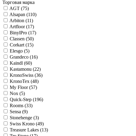
Торговая марка
AGT (
75
)
Alsapan (
110
)
Arbiton (
11
)
Artfloor (
17
)
BinylPro (
17
)
Classen (
50
)
Corkart (
15
)
Elesgo (
5
)
Grandeco (
16
)
Kaindl (
60
)
Kastamonu (
22
)
KronoSwiss (
36
)
KronoTex (
48
)
My Floor (
57
)
Nox (
5
)
Quick-Step (
196
)
Rooms (
33
)
Sensa (
9
)
Stonehenge (
3
)
Swiss Krono (
49
)
Treasure Lakes (
13
)
Tru Stone (
17
)