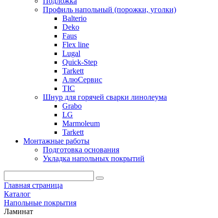
Подложка
Профиль напольный (порожки, уголки)
Balterio
Deko
Faus
Flex line
Lugal
Quick-Step
Tarkett
АлюСервис
ТІС
Шнур для горячей сварки линолеума
Grabo
LG
Marmoleum
Tarkett
Монтажные работы
Подготовка основания
Укладка напольных покрытий
Главная страница
Каталог
Напольные покрытия
Ламинат