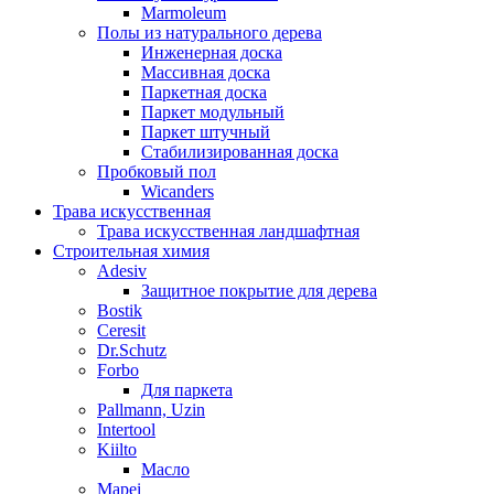
Marmoleum
Полы из натурального дерева
Инженерная доска
Массивная доска
Паркетная доска
Паркет модульный
Паркет штучный
Стабилизированная доска
Пробковый пол
Wicanders
Трава искусственная
Трава искусственная ландшафтная
Строительная химия
Adesiv
Защитное покрытие для дерева
Bostik
Ceresit
Dr.Schutz
Forbo
Для паркета
Pallmann, Uzin
Intertool
Kiilto
Масло
Mapei