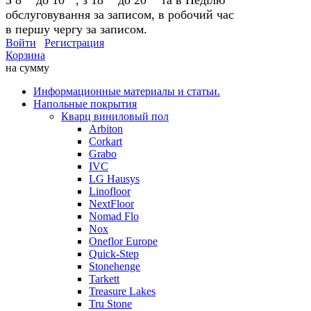
обслуговування за записом, в робочий час
в першу чергу за записом.
Войти
Регистрация
Корзина
на сумму
Информационные материалы и статьи.
Напольные покрытия
Кварц виниловый пол
Arbiton
Corkart
Grabo
IVC
LG Hausys
Linofloor
NextFloor
Nomad Flo
Nox
Oneflor Europe
Quick-Step
Stonehenge
Tarkett
Treasure Lakes
Tru Stone