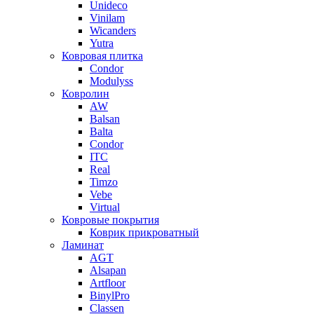
Unideco
Vinilam
Wicanders
Yutra
Ковровая плитка
Condor
Modulyss
Ковролин
AW
Balsan
Balta
Condor
ITC
Real
Timzo
Vebe
Virtual
Ковровые покрытия
Коврик прикроватный
Ламинат
AGT
Alsapan
Artfloor
BinylPro
Classen