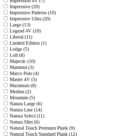
Impression 4V (
7
)
Impressive (
20
)
Impressive Patterns (
10
)
Impressive Ultra (
20
)
Largo (
13
)
Legend 4V (
10
)
Liberal (
11
)
Limited Edition (
1
)
Lodge (
5
)
Loft (
8
)
Majectic (
10
)
Mammut (
3
)
Marco Polo (
4
)
Master 4V (
5
)
Maximum (
8
)
Medina (
2
)
Mountain (
5
)
Natura Large (
6
)
Natura Line (
14
)
Natura Select (
11
)
Natura Slim (
6
)
Natural Touch Premium Plank (
9
)
Natural Touch Standard Plank (
12
)