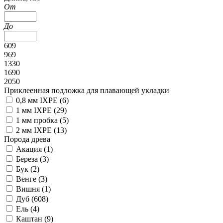
От
До
609
969
1330
1690
2050
Приклеенная подложка для плавающей укладки
0,8 мм IXPE (
6
)
1 мм IXPE (
29
)
1 мм пробка (
5
)
2 мм IXPE (
13
)
Порода древа
Акация (
1
)
Береза (
3
)
Бук (
2
)
Венге (
3
)
Вишня (
1
)
Дуб (
608
)
Ель (
4
)
Каштан (
9
)