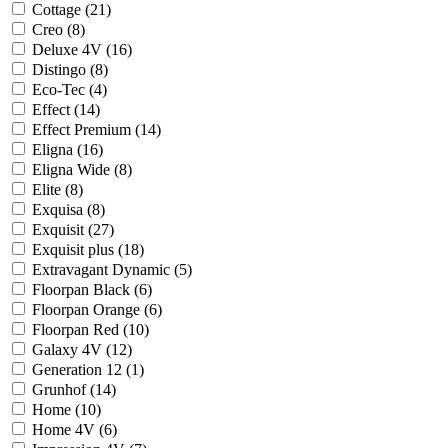
Cottage (
21
)
Creo (
8
)
Deluxe 4V (
16
)
Distingo (
8
)
Eco-Tec (
4
)
Effect (
14
)
Effect Premium (
14
)
Eligna (
16
)
Eligna Wide (
8
)
Elite (
8
)
Exquisa (
8
)
Exquisit (
27
)
Exquisit plus (
18
)
Extravagant Dynamic (
5
)
Floorpan Black (
6
)
Floorpan Orange (
6
)
Floorpan Red (
10
)
Galaxy 4V (
12
)
Generation 12 (
1
)
Grunhof (
14
)
Home (
10
)
Home 4V (
6
)