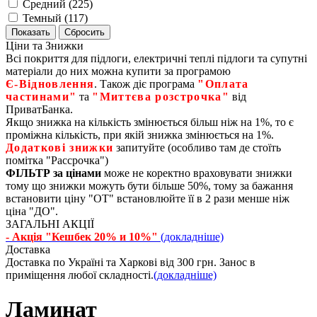
Средний (
225
)
Темный (
117
)
Ціни та Знижки
Всі покриття для підлоги, електричні теплі підлоги та супутні
матеріали до них можна купити за програмою
Є‑Відновлення
. Також діє програма
"Оплата
частинами"
та
"Миттєва розстрочка"
від
ПриватБанка.
Якщо знижка на кількість змінюється більш ніж на 1%, то є
проміжна кількість, при якій знижка змінюється на 1%.
Додаткові знижки
запитуйте (особливо там де стоїть
помітка "Рассрочка")
ФІЛЬТР за цінами
може не коректно враховувати знижки
тому що знижки можуть бути більше 50%, тому за бажання
встановити ціну "ОТ" встановлюйте її в 2 рази менше ніж
ціна "ДО".
ЗАГАЛЬНІ АКЦІЇ
- Акція "Кешбек 20% и 10%"
(докладніше)
Доставка
Доставка по Україні та Харкові від 300 грн. Занос в
приміщення любої складності.
(докладніше)
Ламинат