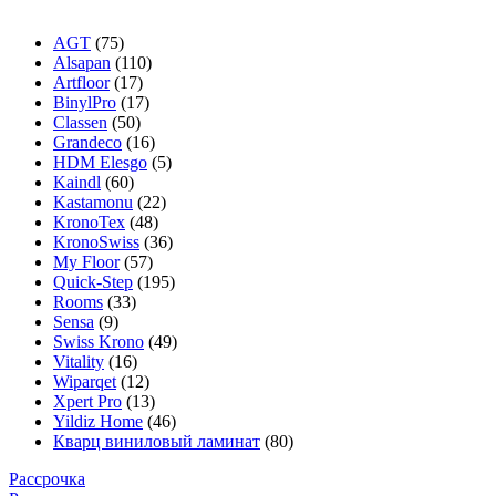
AGT
(75)
Alsapan
(110)
Artfloor
(17)
BinylPro
(17)
Classen
(50)
Grandeco
(16)
HDM Elesgo
(5)
Kaindl
(60)
Kastamonu
(22)
KronoTex
(48)
KronoSwiss
(36)
My Floor
(57)
Quick-Step
(195)
Rooms
(33)
Sensa
(9)
Swiss Krono
(49)
Vitality
(16)
Wiparqet
(12)
Xpert Pro
(13)
Yildiz Home
(46)
Кварц виниловый ламинат
(80)
Рассрочка