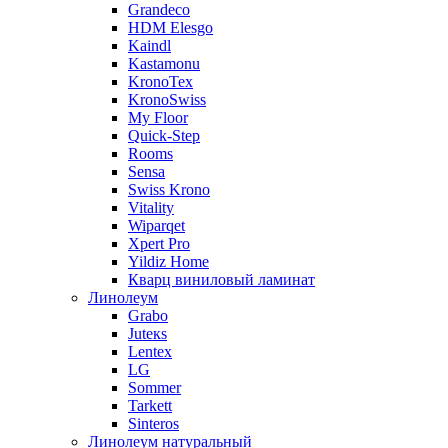
Grandeco
HDM Elesgo
Kaindl
Kastamonu
KronoTex
KronoSwiss
My Floor
Quick-Step
Rooms
Sensa
Swiss Krono
Vitality
Wiparqet
Xpert Pro
Yildiz Home
Кварц виниловый ламинат
Линолеум
Grabo
Juteкs
Lentex
LG
Sommer
Tarkett
Sinteros
Линолеум натуральный