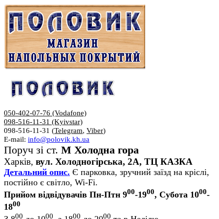
050-402-07-76 (Vodafone)
098-516-11-31 (Kyivstar)
098-516-11-31 (
Telegram
,
Viber
)
E-mail:
info@polovik.kh.ua
Поруч зі ст.
М Холодна гора
Харків,
вул. Холодногірська, 2А, ТЦ КАЗКА
Детальний опис.
Є парковка, зручний заїзд на кріслі,
постійно є світло, Wi-Fi.
00
00
00
Прийом відвідувачів Пн-Птн 9
-19
, Субота 10
-
00
18
00
00
00
00
З 8
до 10
, з 18
до 20
та в Неділю