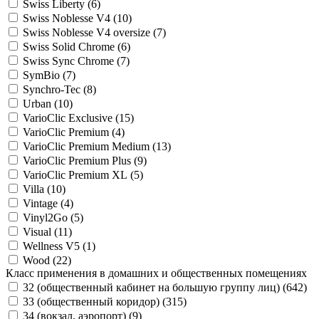
Swiss Liberty (
6
)
Swiss Noblesse V4 (
10
)
Swiss Noblesse V4 oversize (
7
)
Swiss Solid Chrome (
6
)
Swiss Sync Chrome (
7
)
SymBio (
7
)
Synchro-Tec (
8
)
Urban (
10
)
VarioClic Exclusive (
15
)
VarioClic Premium (
4
)
VarioClic Premium Medium (
13
)
VarioClic Premium Plus (
9
)
VarioClic Premium XL (
5
)
Villa (
10
)
Vintage (
4
)
Vinyl2Go (
5
)
Visual (
11
)
Wellness V5 (
1
)
Wood (
22
)
Класс применения в домашних и общественных помещениях
32 (общественный кабинет на большую группу лиц) (
642
)
33 (общественный коридор) (
315
)
34 (вокзал, аэропорт) (
9
)