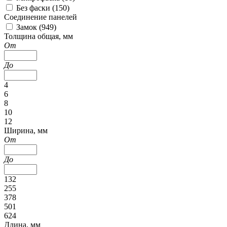
Без фаски (
150
)
Соединение панелей
Замок (
949
)
Толщина общая, мм
От
До
4
6
8
10
12
Ширина, мм
От
До
132
255
378
501
624
Длина, мм