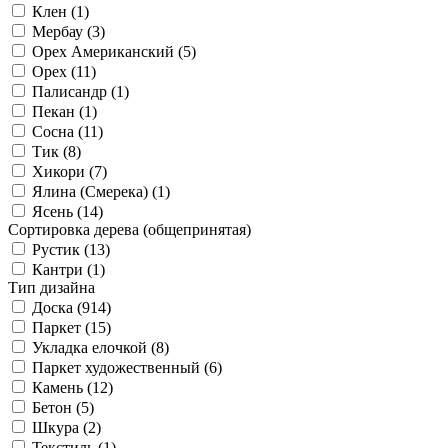
Клен (
1
)
Мербау (
3
)
Орех Американский (
5
)
Орех (
11
)
Палисандр (
1
)
Пекан (
1
)
Сосна (
11
)
Тик (
8
)
Хикори (
7
)
Ялина (Смерека) (
1
)
Ясень (
14
)
Сортировка дерева (общепринятая)
Рустик (
13
)
Кантри (
1
)
Тип дизайна
Доска (
914
)
Паркет (
15
)
Укладка елочкой (
8
)
Паркет художественный (
6
)
Камень (
12
)
Бетон (
5
)
Шкура (
2
)
Текстиль (
1
)