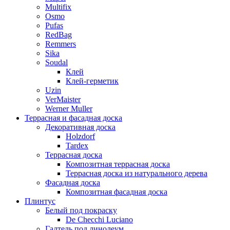
Multifix
Osmo
Pufas
RedBag
Remmers
Sika
Soudal
Клей
Клей-герметик
Uzin
VerMaister
Werner Muller
Террасная и фасадная доска
Декоративная доска
Holzdorf
Tardex
Террасная доска
Композитная террасная доска
Террасная доска из натурального дерева
Фасадная доска
Композитная фасадная доска
Плинтус
Белый под покраску
De Checchi Luciano
Галтель под линолеум