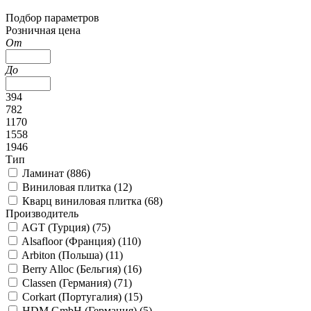
Подбор параметров
Розничная цена
От
До
394
782
1170
1558
1946
Тип
Ламинат (
886
)
Виниловая плитка (
12
)
Кварц виниловая плитка (
68
)
Производитель
AGT (Турция) (
75
)
Alsafloor (Франция) (
110
)
Arbiton (Польша) (
11
)
Berry Alloc (Бельгия) (
16
)
Classen (Германия) (
71
)
Corkart (Португалия) (
15
)
HDM GmbH (Германия) (
5
)