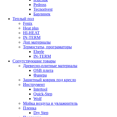
Pedross
Tecnorivest
Барлинек
Теплый пол
Fenix
Heat plus
HI-HEAT
IN-TERM
Доп материалы
Термостаты, програматоры
Eberle
IN-TERM
Сопутствующие товары
Древесно-плитные материалы
OSB плита
Фанера
Защитный коврик под кресло
Инструмент
Intertool
Quick-Step
Wolf
Мойка воздуха и увлажнитель
Пленка
Dry Step