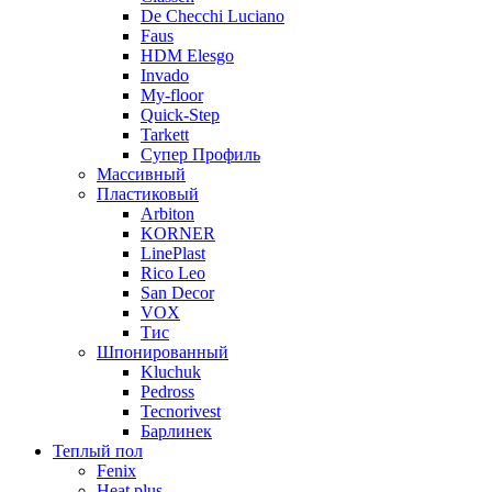
De Checchi Luciano
Faus
HDM Elesgo
Invado
My-floor
Quick-Step
Tarkett
Супер Профиль
Массивный
Пластиковый
Arbiton
KORNER
LinePlast
Rico Leo
San Decor
VOX
Тис
Шпонированный
Kluchuk
Pedross
Tecnorivest
Барлинек
Теплый пол
Fenix
Heat plus