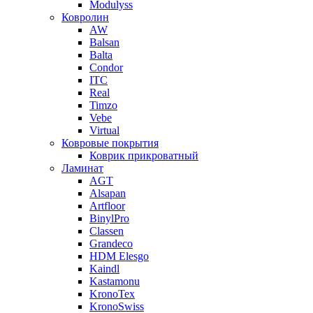
Modulyss
Ковролин
AW
Balsan
Balta
Condor
ITC
Real
Timzo
Vebe
Virtual
Ковровые покрытия
Коврик прикроватный
Ламинат
AGT
Alsapan
Artfloor
BinylPro
Classen
Grandeco
HDM Elesgo
Kaindl
Kastamonu
KronoTex
KronoSwiss