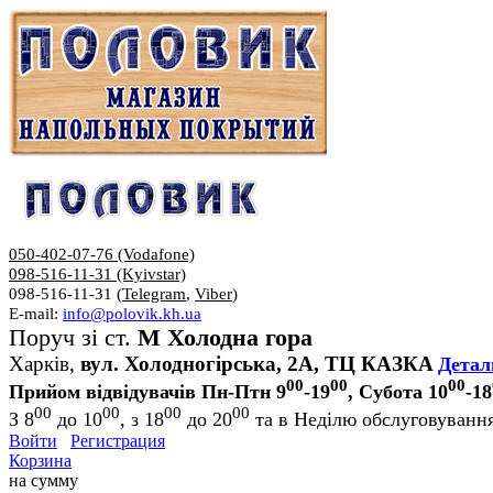
050-402-07-76 (Vodafone)
098-516-11-31 (Kyivstar)
098-516-11-31 (
Telegram
,
Viber
)
E-mail:
info@polovik.kh.ua
Поруч зі ст.
М Холодна гора
Харків,
вул. Холодногірська, 2А, ТЦ КАЗКА
Детал
00
00
00
Прийом відвідувачів Пн-Птн 9
-19
, Субота 10
-18
00
00
00
00
З 8
до 10
, з 18
до 20
та в Неділю обслуговування
Войти
Регистрация
Корзина
на сумму