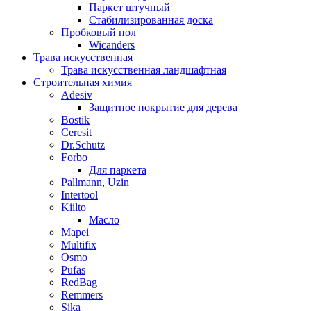
Паркет штучный
Стабилизированная доска
Пробковый пол
Wicanders
Трава искусственная
Трава искусственная ландшафтная
Строительная химия
Adesiv
Защитное покрытие для дерева
Bostik
Ceresit
Dr.Schutz
Forbo
Для паркета
Pallmann, Uzin
Intertool
Kiilto
Масло
Mapei
Multifix
Osmo
Pufas
RedBag
Remmers
Sika