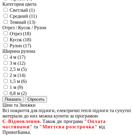
Категория цвета
Светлый (
1
)
Средний (
11
)
Темный (
13
)
Отрез / Кусок / Рулон
Отрез (
18
)
Кусок (
18
)
Рулон (
17
)
Ширина рулона
4 м (
17
)
3 м (
12
)
2,5 м (
5
)
2 м (
14
)
1,5 м (
6
)
1 м (
9
)
0,8 м (
2
)
Ціни та Знижки
Всі покриття для підлоги, електричні теплі підлоги та супутні
матеріали до них можна купити за програмою
Є‑Відновлення
. Також діє програма
"Оплата
частинами"
та
"Миттєва розстрочка"
від
ПриватБанка.