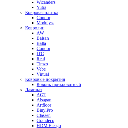
Wicanders
Yutra
Ковровая плитка
Condor
Modulyss
Ковролин
AW
Balsan
Balta
Condor
ITC
Real
Timzo
Vebe
Virtual
Ковровые покрытия
Коврик прикроватный
Ламинат
AGT
Alsapan
Artfloor
BinylPro
Classen
Grandeco
HDM Elesgo