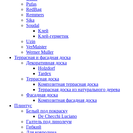
Pufas
RedBag
Remmers
Sika
Soudal
Клей
Клей-герметик
Uzin
VerMaister
Werner Muller
Террасная и фасадная доска
Декоративная доска
Holzdorf
Tardex
Террасная доска
Композитная террасная доска
Террасная доска из натурального дерева
Фасадная доска
Композитная фасадная доска
Плинтус
Белый под покраску
De Checchi Luciano
Галтель под линолеум
Гибкий
Для ковролина