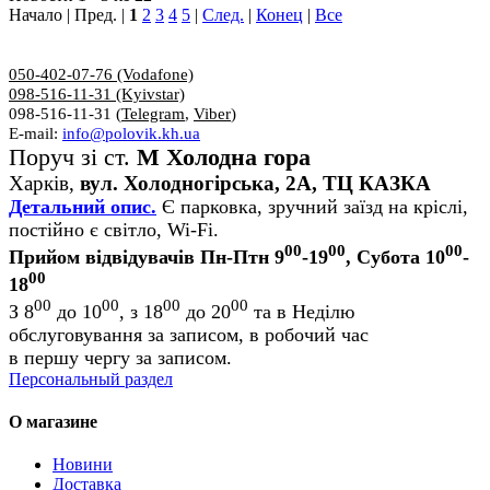
Начало | Пред. |
1
2
3
4
5
|
След.
|
Конец
|
Все
050-402-07-76 (Vodafone)
098-516-11-31 (Kyivstar)
098-516-11-31 (
Telegram
,
Viber
)
E-mail:
info@polovik.kh.ua
Поруч зі ст.
М Холодна гора
Харків,
вул. Холодногірська, 2А, ТЦ КАЗКА
Детальний опис.
Є парковка, зручний заїзд на кріслі,
постійно є світло, Wi-Fi.
00
00
00
Прийом відвідувачів Пн-Птн 9
-19
, Субота 10
-
00
18
00
00
00
00
З 8
до 10
, з 18
до 20
та в Неділю
обслуговування за записом, в робочий час
в першу чергу за записом.
Персональный раздел
О магазине
Новини
Доставка