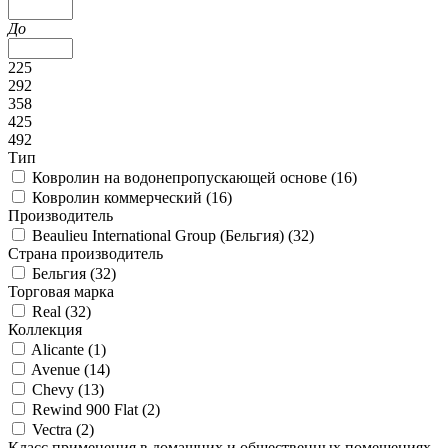
До
225
292
358
425
492
Тип
Ковролин на водонепропускающей основе (
16
)
Ковролин коммерческий (
16
)
Производитель
Beaulieu International Group (Бельгия) (
32
)
Страна производитель
Бельгия (
32
)
Торговая марка
Real (
32
)
Коллекция
Alicante (
1
)
Avenue (
14
)
Chevy (
13
)
Rewind 900 Flat (
2
)
Vectra (
2
)
Класс применения в домашних и общественных помещениях