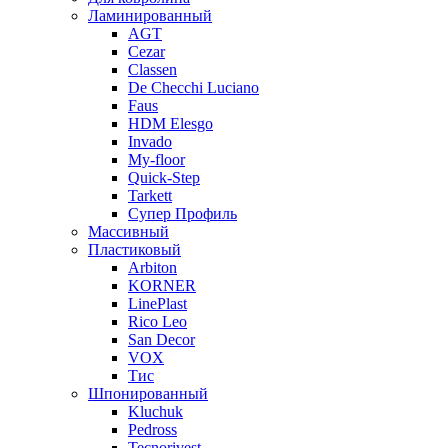
Ламинированный
AGT
Cezar
Classen
De Checchi Luciano
Faus
HDM Elesgo
Invado
My-floor
Quick-Step
Tarkett
Супер Профиль
Массивный
Пластиковый
Arbiton
KORNER
LinePlast
Rico Leo
San Decor
VOX
Тис
Шпонированный
Kluchuk
Pedross
Tecnorivest