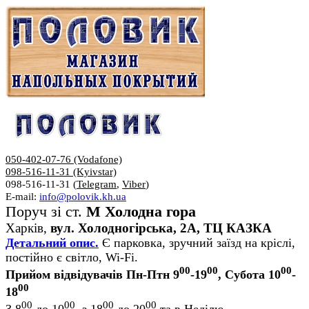
050-402-07-76 (Vodafone)
098-516-11-31 (Kyivstar)
098-516-11-31 (
Telegram
,
Viber
)
E-mail:
info@polovik.kh.ua
Поруч зі ст.
М Холодна гора
Харків,
вул. Холодногірська, 2А, ТЦ КАЗКА
Детальний опис.
Є парковка, зручний заїзд на кріслі,
постійно є світло, Wi-Fi.
00
00
00
Прийом відвідувачів Пн-Птн 9
-19
, Субота 10
-
00
18
00
00
00
00
З 8
до 10
, з 18
до 20
та в Неділю