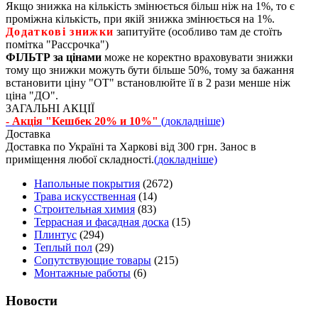
Якщо знижка на кількість змінюється більш ніж на 1%, то є
проміжна кількість, при якій знижка змінюється на 1%.
Додаткові знижки
запитуйте (особливо там де стоїть
помітка "Рассрочка")
ФІЛЬТР за цінами
може не коректно враховувати знижки
тому що знижки можуть бути більше 50%, тому за бажання
встановити ціну "ОТ" встановлюйте її в 2 рази менше ніж
ціна "ДО".
ЗАГАЛЬНІ АКЦІЇ
- Акція "Кешбек 20% и 10%"
(докладніше)
Доставка
Доставка по Україні та Харкові від 300 грн. Занос в
приміщення любої складності.
(докладніше)
Напольные покрытия
(2672)
Трава искусственная
(14)
Строительная химия
(83)
Террасная и фасадная доска
(15)
Плинтус
(294)
Теплый пол
(29)
Сопутствующие товары
(215)
Монтажные работы
(6)
Новости