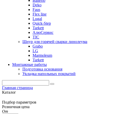
Balterio
Deko
Faus
Flex line
Lugal
Quick-Step
Tarkett
АлюСервис
ТІС
Шнур для горячей сварки линолеума
Grabo
LG
Marmoleum
Tarkett
Монтажные работы
Подготовка основания
Укладка напольных покрытий
Главная страница
Каталог
Подбор параметров
Розничная цена
От