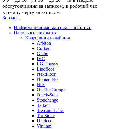
обслуговування за записом, в робочий час
в першу чергу за записом.
Корзина
Информационные материалы и статьи.
Напольные покрытия
Кварц виниловый пол
Arbiton
Corkart
Grabo
IVC
LG Hausys
Linofloor
NextFloor
Nomad Flo
Nox
Oneflor Europe
Quick-Step
Stonehenge
Tarkett
Treasure Lakes
Tru Stone
Unideco
Vinilam