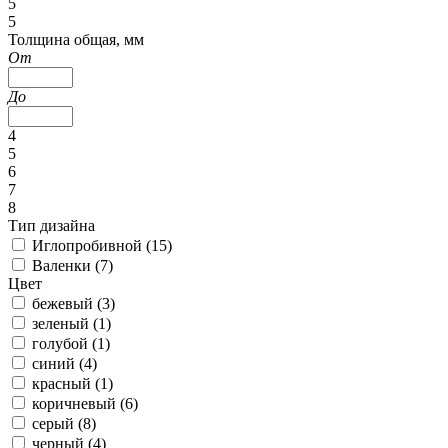
5
5
Толщина общая, мм
От
До
4
5
6
7
8
Тип дизайна
Иглопробивной (
15
)
Валенки (
7
)
Цвет
бежевый (
3
)
зеленый (
1
)
голубой (
1
)
синий (
4
)
красный (
1
)
коричневый (
6
)
серый (
8
)
черный (
4
)