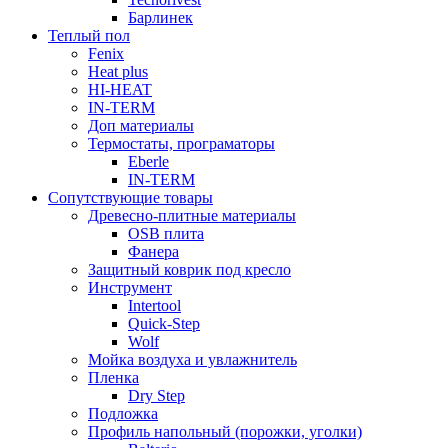
Барлинек
Теплый пол
Fenix
Heat plus
HI-HEAT
IN-TERM
Доп материалы
Термостаты, програматоры
Eberle
IN-TERM
Сопутствующие товары
Древесно-плитные материалы
OSB плита
Фанера
Защитный коврик под кресло
Инструмент
Intertool
Quick-Step
Wolf
Мойка воздуха и увлажнитель
Пленка
Dry Step
Подложка
Профиль напольный (порожки, уголки)