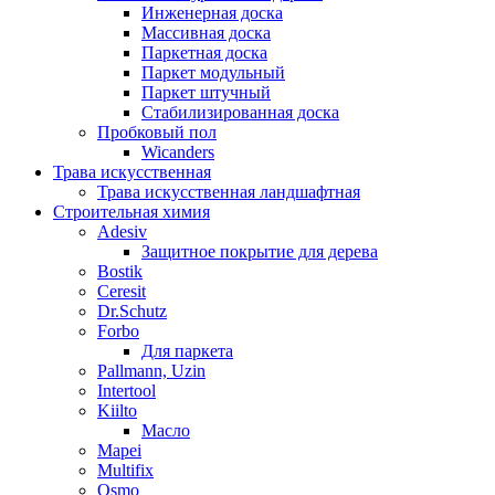
Инженерная доска
Массивная доска
Паркетная доска
Паркет модульный
Паркет штучный
Стабилизированная доска
Пробковый пол
Wicanders
Трава искусственная
Трава искусственная ландшафтная
Строительная химия
Adesiv
Защитное покрытие для дерева
Bostik
Ceresit
Dr.Schutz
Forbo
Для паркета
Pallmann, Uzin
Intertool
Kiilto
Масло
Mapei
Multifix
Osmo