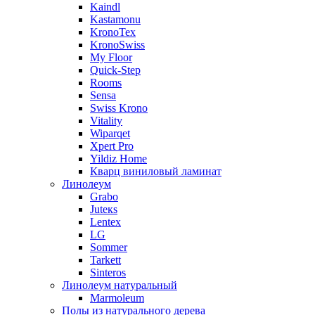
Kaindl
Kastamonu
KronoTex
KronoSwiss
My Floor
Quick-Step
Rooms
Sensa
Swiss Krono
Vitality
Wiparqet
Xpert Pro
Yildiz Home
Кварц виниловый ламинат
Линолеум
Grabo
Juteкs
Lentex
LG
Sommer
Tarkett
Sinteros
Линолеум натуральный
Marmoleum
Полы из натурального дерева