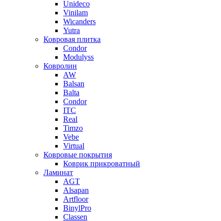
Unideco
Vinilam
Wicanders
Yutra
Ковровая плитка
Condor
Modulyss
Ковролин
AW
Balsan
Balta
Condor
ITC
Real
Timzo
Vebe
Virtual
Ковровые покрытия
Коврик прикроватный
Ламинат
AGT
Alsapan
Artfloor
BinylPro
Classen