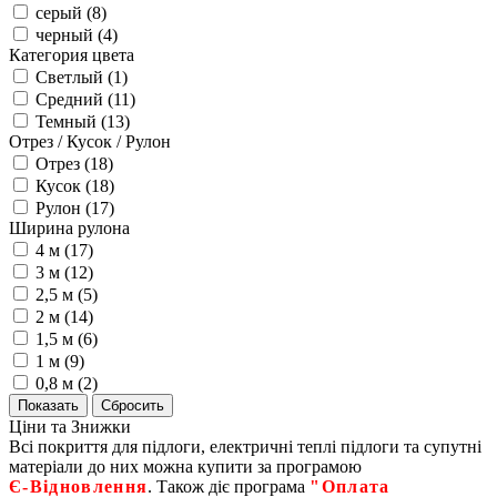
серый (
8
)
черный (
4
)
Категория цвета
Светлый (
1
)
Средний (
11
)
Темный (
13
)
Отрез / Кусок / Рулон
Отрез (
18
)
Кусок (
18
)
Рулон (
17
)
Ширина рулона
4 м (
17
)
3 м (
12
)
2,5 м (
5
)
2 м (
14
)
1,5 м (
6
)
1 м (
9
)
0,8 м (
2
)
Ціни та Знижки
Всі покриття для підлоги, електричні теплі підлоги та супутні
матеріали до них можна купити за програмою
Є‑Відновлення
. Також діє програма
"Оплата