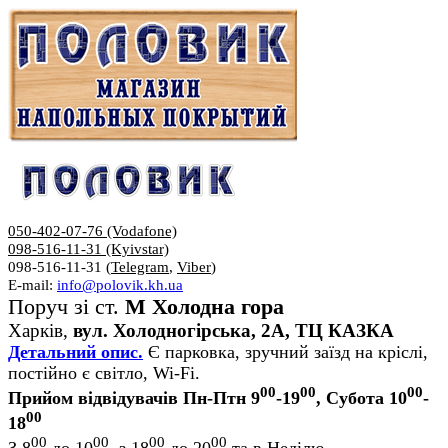
050-402-07-76 (Vodafone)
098-516-11-31 (Kyivstar)
098-516-11-31 (
Telegram
,
Viber
)
E-mail:
info@polovik.kh.ua
Поруч зі ст.
М Холодна гора
Харків,
вул. Холодногірська, 2А, ТЦ КАЗКА
Детальний опис.
Є парковка, зручний заїзд на кріслі,
постійно є світло, Wi-Fi.
00
00
00
Прийом відвідувачів Пн-Птн 9
-19
, Субота 10
-
00
18
00
00
00
00
З 8
до 10
, з 18
до 20
та в Неділю