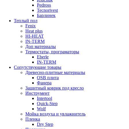
Pedross
Tecnorivest
Барлинек
Теплый пол
Fenix
Heat plus
HI-HEAT
IN-TERM
Доп материалы
Термостаты, програматоры
Eberle
IN-TERM
Сопутствующие товары
Древесно-плитные материалы
OSB плита
Фанера
Защитный коврик под кресло
Инструмент
Intertool
Quick-Step
Wolf
Мойка воздуха и увлажнитель
Пленка
Dry Step