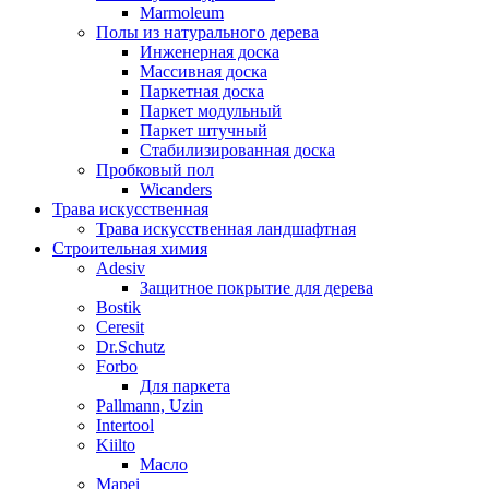
Marmoleum
Полы из натурального дерева
Инженерная доска
Массивная доска
Паркетная доска
Паркет модульный
Паркет штучный
Стабилизированная доска
Пробковый пол
Wicanders
Трава искусственная
Трава искусственная ландшафтная
Строительная химия
Adesiv
Защитное покрытие для дерева
Bostik
Ceresit
Dr.Schutz
Forbo
Для паркета
Pallmann, Uzin
Intertool
Kiilto
Масло
Mapei