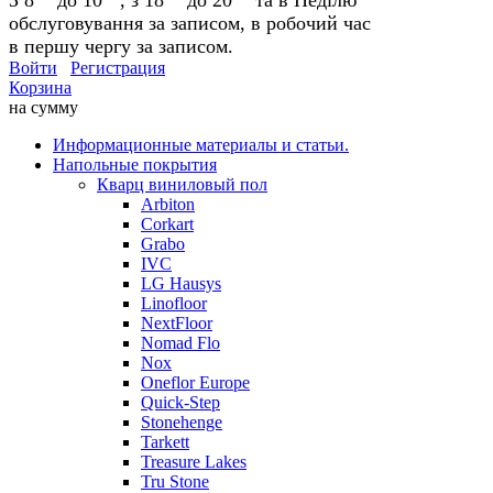
обслуговування за записом, в робочий час
в першу чергу за записом.
Войти
Регистрация
Корзина
на сумму
Информационные материалы и статьи.
Напольные покрытия
Кварц виниловый пол
Arbiton
Corkart
Grabo
IVC
LG Hausys
Linofloor
NextFloor
Nomad Flo
Nox
Oneflor Europe
Quick-Step
Stonehenge
Tarkett
Treasure Lakes
Tru Stone