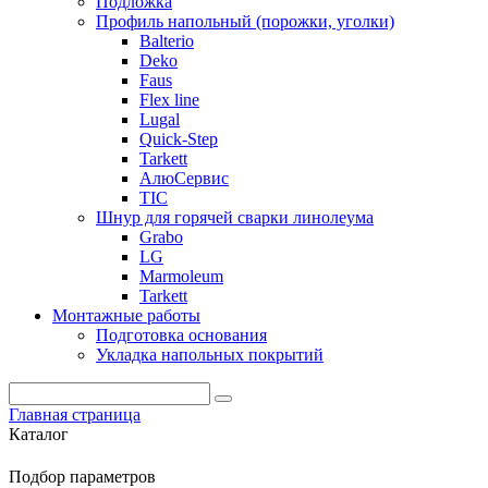
Подложка
Профиль напольный (порожки, уголки)
Balterio
Deko
Faus
Flex line
Lugal
Quick-Step
Tarkett
АлюСервис
ТІС
Шнур для горячей сварки линолеума
Grabo
LG
Marmoleum
Tarkett
Монтажные работы
Подготовка основания
Укладка напольных покрытий
Главная страница
Каталог
Подбор параметров