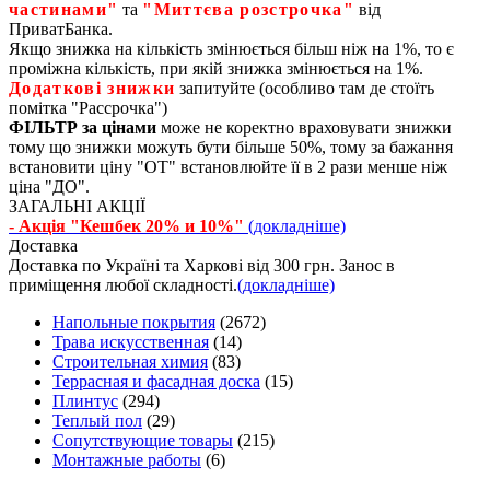
частинами"
та
"Миттєва розстрочка"
від
ПриватБанка.
Якщо знижка на кількість змінюється більш ніж на 1%, то є
проміжна кількість, при якій знижка змінюється на 1%.
Додаткові знижки
запитуйте (особливо там де стоїть
помітка "Рассрочка")
ФІЛЬТР за цінами
може не коректно враховувати знижки
тому що знижки можуть бути більше 50%, тому за бажання
встановити ціну "ОТ" встановлюйте її в 2 рази менше ніж
ціна "ДО".
ЗАГАЛЬНІ АКЦІЇ
- Акція "Кешбек 20% и 10%"
(докладніше)
Доставка
Доставка по Україні та Харкові від 300 грн. Занос в
приміщення любої складності.
(докладніше)
Напольные покрытия
(2672)
Трава искусственная
(14)
Строительная химия
(83)
Террасная и фасадная доска
(15)
Плинтус
(294)
Теплый пол
(29)
Сопутствующие товары
(215)
Монтажные работы
(6)