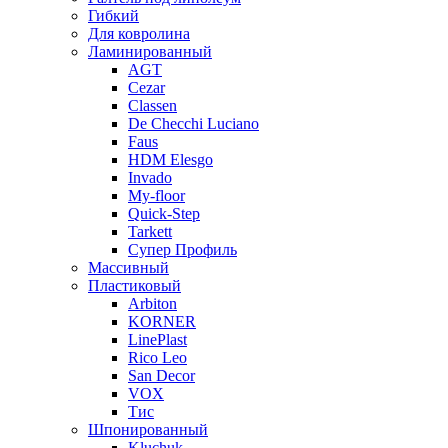
Гибкий
Для ковролина
Ламинированный
AGT
Cezar
Classen
De Checchi Luciano
Faus
HDM Elesgo
Invado
My-floor
Quick-Step
Tarkett
Супер Профиль
Массивный
Пластиковый
Arbiton
KORNER
LinePlast
Rico Leo
San Decor
VOX
Тис
Шпонированный
Kluchuk