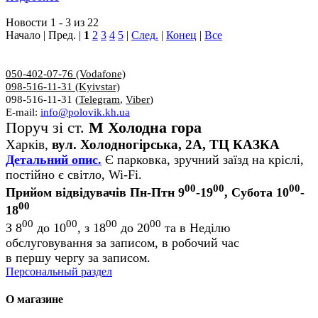
Новости 1 - 3 из 22
Начало | Пред. |
1
2
3
4
5
|
След.
|
Конец
|
Все
050-402-07-76 (Vodafone)
098-516-11-31 (Kyivstar)
098-516-11-31 (
Telegram
,
Viber
)
E-mail:
info@polovik.kh.ua
Поруч зі ст.
М Холодна гора
Харків,
вул. Холодногірська, 2А, ТЦ КАЗКА
Детальний опис.
Є парковка, зручний заїзд на кріслі,
постійно є світло, Wi-Fi.
00
00
00
Прийом відвідувачів Пн-Птн 9
-19
, Субота 10
-
00
18
00
00
00
00
З 8
до 10
, з 18
до 20
та в Неділю
обслуговування за записом, в робочий час
в першу чергу за записом.
Персональный раздел
О магазине