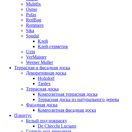
Multifix
Osmo
Pufas
RedBag
Remmers
Sika
Soudal
Клей
Клей-герметик
Uzin
VerMaister
Werner Muller
Террасная и фасадная доска
Декоративная доска
Holzdorf
Tardex
Террасная доска
Композитная террасная доска
Террасная доска из натурального дерева
Фасадная доска
Композитная фасадная доска
Плинтус
Белый под покраску
De Checchi Luciano
Галтель под линолеум