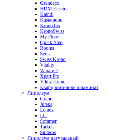
Grandeco
HDM Elesgo
Kaindl
Kastamonu
KronoTex
KronoSwiss
My Floor
Quick-Step
Rooms
Sensa
Swiss Krono
Vitality
Wiparqet
Xpert Pro
Yildiz Home
Кварц виниловый ламинат
Линолеум
Grabo
Juteкs
Lentex
LG
Sommer
Tarkett
Sinteros
Линолеум натуральный