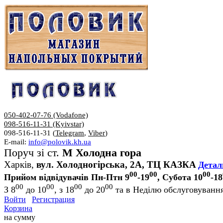
050-402-07-76 (Vodafone)
098-516-11-31 (Kyivstar)
098-516-11-31 (
Telegram
,
Viber
)
E-mail:
info@polovik.kh.ua
Поруч зі ст.
М Холодна гора
Харків,
вул. Холодногірська, 2А, ТЦ КАЗКА
Детал
00
00
00
Прийом відвідувачів Пн-Птн 9
-19
, Субота 10
-18
00
00
00
00
З 8
до 10
, з 18
до 20
та в Неділю обслуговування
Войти
Регистрация
Корзина
на сумму