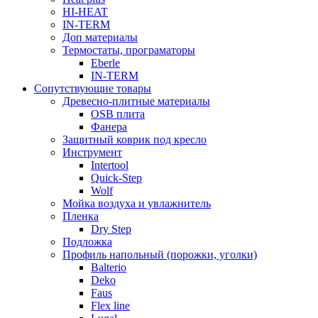
HI-HEAT
IN-TERM
Доп материалы
Термостаты, програматоры
Eberle
IN-TERM
Сопутствующие товары
Древесно-плитные материалы
OSB плита
Фанера
Защитный коврик под кресло
Инструмент
Intertool
Quick-Step
Wolf
Мойка воздуха и увлажнитель
Пленка
Dry Step
Подложка
Профиль напольный (порожки, уголки)
Balterio
Deko
Faus
Flex line