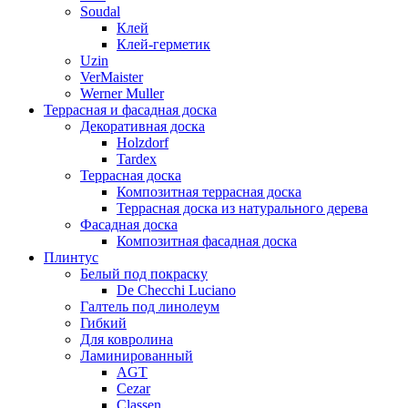
Soudal
Клей
Клей-герметик
Uzin
VerMaister
Werner Muller
Террасная и фасадная доска
Декоративная доска
Holzdorf
Tardex
Террасная доска
Композитная террасная доска
Террасная доска из натурального дерева
Фасадная доска
Композитная фасадная доска
Плинтус
Белый под покраску
De Checchi Luciano
Галтель под линолеум
Гибкий
Для ковролина
Ламинированный
AGT
Cezar
Classen