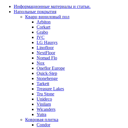
Информационные материалы и статьи.
Напольные покрытия
Кварц виниловый пол
Arbiton
Corkart
Grabo
IVC
LG Hausys
Linofloor
NextFloor
Nomad Flo
Nox
Oneflor Europe
Quick-Step
Stonehenge
Tarkett
Treasure Lakes
Tru Stone
Unideco
Vinilam
Wicanders
Yutra
Ковровая плитка
Condor