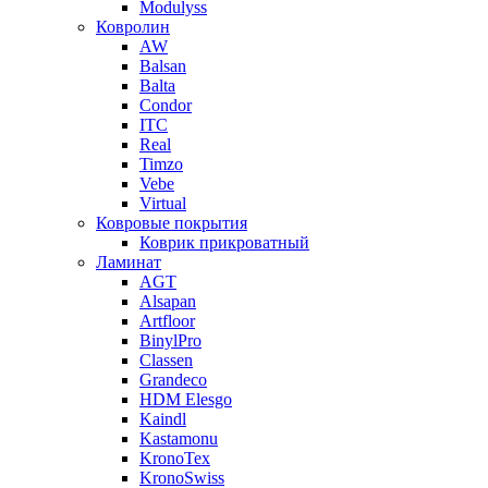
Modulyss
Ковролин
AW
Balsan
Balta
Condor
ITC
Real
Timzo
Vebe
Virtual
Ковровые покрытия
Коврик прикроватный
Ламинат
AGT
Alsapan
Artfloor
BinylPro
Classen
Grandeco
HDM Elesgo
Kaindl
Kastamonu
KronoTex
KronoSwiss