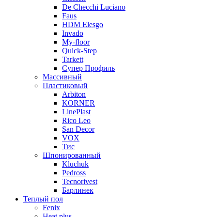
De Checchi Luciano
Faus
HDM Elesgo
Invado
My-floor
Quick-Step
Tarkett
Супер Профиль
Массивный
Пластиковый
Arbiton
KORNER
LinePlast
Rico Leo
San Decor
VOX
Тис
Шпонированный
Kluchuk
Pedross
Tecnorivest
Барлинек
Теплый пол
Fenix
Heat plus