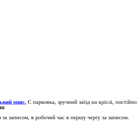
ьний опис.
Є парковка, зручний заїзд на кріслі, постійно 
00
 за записом, в робочий час в першу чергу за записом.