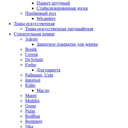
Паркет штучный
Стабилизированная доска
Пробковый пол
Wicanders
Трава искусственная
Трава искусственная ландшафтная
Строительная химия
Adesiv
Защитное покрытие для дерева
Bostik
Ceresit
Dr.Schutz
Forbo
Для паркета
Pallmann, Uzin
Intertool
Kiilto
Масло
Mapei
Multifix
Osmo
Pufas
RedBag
Remmers
Sika