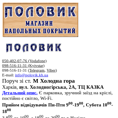
050-402-07-76 (Vodafone)
098-516-11-31 (Kyivstar)
098-516-11-31 (
Telegram
,
Viber
)
E-mail:
info@polovik.kh.ua
Поруч зі ст.
М Холодна гора
Харків,
вул. Холодногірська, 2А, ТЦ КАЗКА
Детальний опис.
Є парковка, зручний заїзд на кріслі,
постійно є світло, Wi-Fi.
00
00
00
Прийом відвідувачів Пн-Птн 9
-19
, Субота 10
-
00
18
00
00
00
00
З 8
до 10
, з 18
до 20
та в Неділю