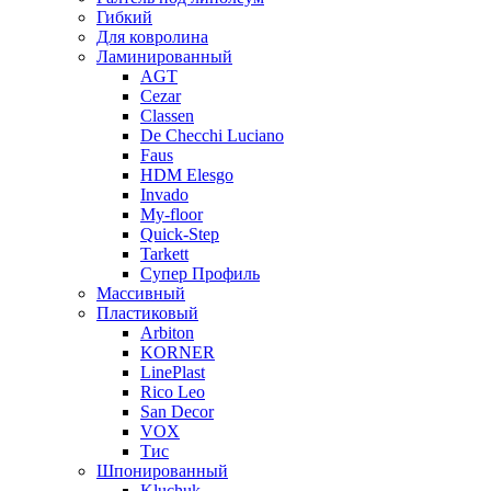
Гибкий
Для ковролина
Ламинированный
AGT
Cezar
Classen
De Checchi Luciano
Faus
HDM Elesgo
Invado
My-floor
Quick-Step
Tarkett
Супер Профиль
Массивный
Пластиковый
Arbiton
KORNER
LinePlast
Rico Leo
San Decor
VOX
Тис
Шпонированный
Kluchuk