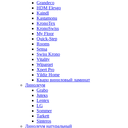
Grandeco
HDM Elesgo
Kaindl
Kastamonu
KronoTex
KronoSwiss
My Floor
Quick-Step
Rooms
Sensa
Swiss Krono
Vitality
Wiparqet
Xpert Pro
Yildiz Home
Кварц виниловый ламинат
Линолеум
Grabo
Juteкs
Lentex
LG
Sommer
Tarkett
Sinteros
Линолеум натуральный