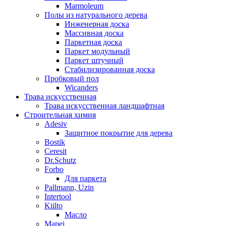
Marmoleum
Полы из натурального дерева
Инженерная доска
Массивная доска
Паркетная доска
Паркет модульный
Паркет штучный
Стабилизированная доска
Пробковый пол
Wicanders
Трава искусственная
Трава искусственная ландшафтная
Строительная химия
Adesiv
Защитное покрытие для дерева
Bostik
Ceresit
Dr.Schutz
Forbo
Для паркета
Pallmann, Uzin
Intertool
Kiilto
Масло
Mapei