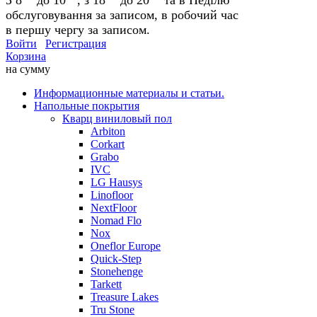
обслуговування за записом, в робочий час
в першу чергу за записом.
Войти
Регистрация
Корзина
на сумму
Информационные материалы и статьи.
Напольные покрытия
Кварц виниловый пол
Arbiton
Corkart
Grabo
IVC
LG Hausys
Linofloor
NextFloor
Nomad Flo
Nox
Oneflor Europe
Quick-Step
Stonehenge
Tarkett
Treasure Lakes
Tru Stone