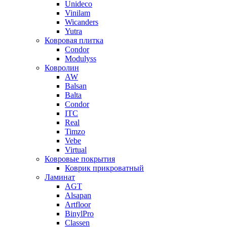
Unideco
Vinilam
Wicanders
Yutra
Ковровая плитка
Condor
Modulyss
Ковролин
AW
Balsan
Balta
Condor
ITC
Real
Timzo
Vebe
Virtual
Ковровые покрытия
Коврик прикроватный
Ламинат
AGT
Alsapan
Artfloor
BinylPro
Classen