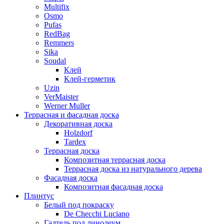
Multifix
Osmo
Pufas
RedBag
Remmers
Sika
Soudal
Клей
Клей-герметик
Uzin
VerMaister
Werner Muller
Террасная и фасадная доска
Декоративная доска
Holzdorf
Tardex
Террасная доска
Композитная террасная доска
Террасная доска из натурального дерева
Фасадная доска
Композитная фасадная доска
Плинтус
Белый под покраску
De Checchi Luciano
Галтель под линолеум