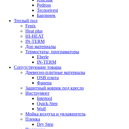
Pedross
Tecnorivest
Барлинек
Теплый пол
Fenix
Heat plus
HI-HEAT
IN-TERM
Доп материалы
Термостаты, програматоры
Eberle
IN-TERM
Сопутствующие товары
Древесно-плитные материалы
OSB плита
Фанера
Защитный коврик под кресло
Инструмент
Intertool
Quick-Step
Wolf
Мойка воздуха и увлажнитель
Пленка
Dry Step