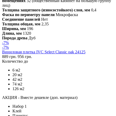
помещениях
32 (общественный кабинет на большую группу
лиц)
Толщина защитного (износостойкого) слоя, мм
0,4
Фаска по периметру панели
Микрофаска
Соединение панелей
Нет
Толщина общая, мм
2,35
Ширина, мм
196
Длина, мм
1320
Порода древа
Дуб
-7%
-7%
Виниловая плитка IVC Select Classic oak 24125
889 грн.
956 грн.
Количество до
6 м2
20 м2
42 м2
74 м2
126 м2
АКЦИЯ - Вместе дешевле (доп. материал)
Набор 1
Клей
Плинтус