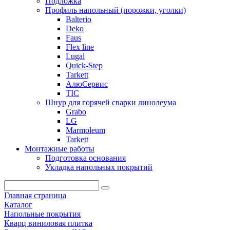
Подложка
Профиль напольный (порожки, уголки)
Balterio
Deko
Faus
Flex line
Lugal
Quick-Step
Tarkett
АлюСервис
ТІС
Шнур для горячей сварки линолеума
Grabo
LG
Marmoleum
Tarkett
Монтажные работы
Подготовка основания
Укладка напольных покрытий
Главная страница
Каталог
Напольные покрытия
Кварц виниловая плитка