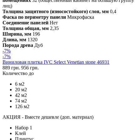
помещениях
32 (общественный кабинет на большую группу
лиц)
Толщина защитного (износостойкого) слоя, мм
0,4
Фаска по периметру панели
Микрофаска
Соединение панелей
Нет
Толщина общая, мм
2,35
Ширина, мм
196
Длина, мм
1320
Порода древа
Дуб
-7%
-7%
Виниловая плитка IVC Select Venetian stone 46931
889 грн.
956 грн.
Количество до
6 м2
20 м2
42 м2
74 м2
126 м2
АКЦИЯ - Вместе дешевле (доп. материал)
Набор 1
Клей
Плинтус