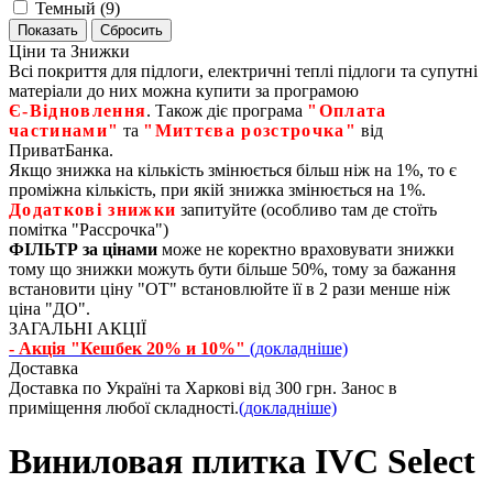
Темный (
9
)
Ціни та Знижки
Всі покриття для підлоги, електричні теплі підлоги та супутні
матеріали до них можна купити за програмою
Є‑Відновлення
. Також діє програма
"Оплата
частинами"
та
"Миттєва розстрочка"
від
ПриватБанка.
Якщо знижка на кількість змінюється більш ніж на 1%, то є
проміжна кількість, при якій знижка змінюється на 1%.
Додаткові знижки
запитуйте (особливо там де стоїть
помітка "Рассрочка")
ФІЛЬТР за цінами
може не коректно враховувати знижки
тому що знижки можуть бути більше 50%, тому за бажання
встановити ціну "ОТ" встановлюйте її в 2 рази менше ніж
ціна "ДО".
ЗАГАЛЬНІ АКЦІЇ
- Акція "Кешбек 20% и 10%"
(докладніше)
Доставка
Доставка по Україні та Харкові від 300 грн. Занос в
приміщення любої складності.
(докладніше)
Виниловая плитка IVC Select