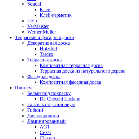
Soudal
Клей
Клей-герметик
Uzin
VerMaister
Werner Muller
Террасная и фасадная доска
Декоративная доска
Holzdorf
Tardex
Террасная доска
Композитная террасная доска
Террасная доска из натурального дерева
Фасадная доска
Композитная фасадная доска
Плинтус
Белый под покраску
De Checchi Luciano
Галтель под линолеум
Гибкий
Для ковролина
Ламинированный
AGT
Cezar
Classen