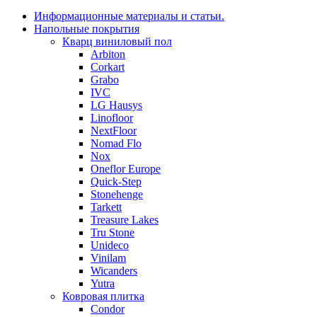
Информационные материалы и статьи.
Напольные покрытия
Кварц виниловый пол
Arbiton
Corkart
Grabo
IVC
LG Hausys
Linofloor
NextFloor
Nomad Flo
Nox
Oneflor Europe
Quick-Step
Stonehenge
Tarkett
Treasure Lakes
Tru Stone
Unideco
Vinilam
Wicanders
Yutra
Ковровая плитка
Condor