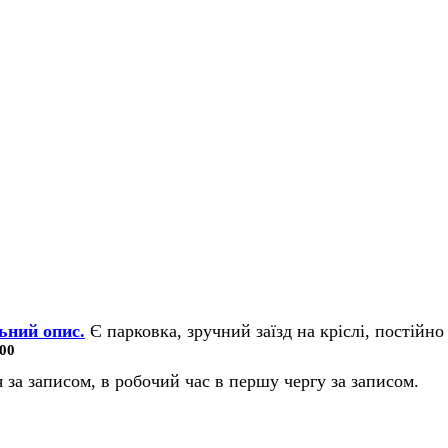
ьний опис.
Є парковка, зручний заїзд на кріслі, постійно 
00
 за записом, в робочий час в першу чергу за записом.