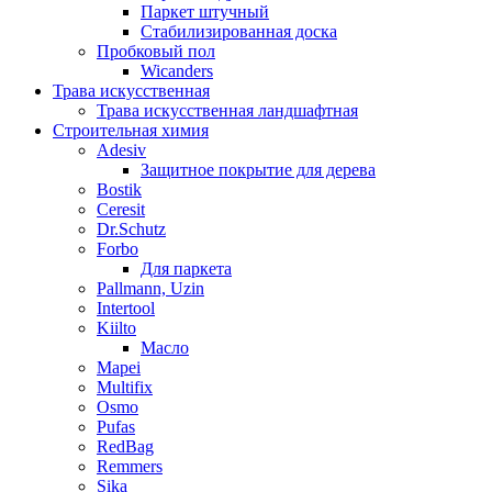
Паркет штучный
Стабилизированная доска
Пробковый пол
Wicanders
Трава искусственная
Трава искусственная ландшафтная
Строительная химия
Adesiv
Защитное покрытие для дерева
Bostik
Ceresit
Dr.Schutz
Forbo
Для паркета
Pallmann, Uzin
Intertool
Kiilto
Масло
Mapei
Multifix
Osmo
Pufas
RedBag
Remmers
Sika