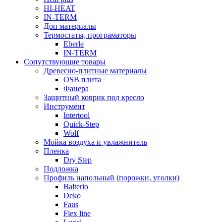
HI-HEAT
IN-TERM
Доп материалы
Термостаты, програматоры
Eberle
IN-TERM
Сопутствующие товары
Древесно-плитные материалы
OSB плита
Фанера
Защитный коврик под кресло
Инструмент
Intertool
Quick-Step
Wolf
Мойка воздуха и увлажнитель
Пленка
Dry Step
Подложка
Профиль напольный (порожки, уголки)
Balterio
Deko
Faus
Flex line