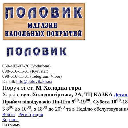
050-402-07-76 (Vodafone)
098-516-11-31 (Kyivstar)
098-516-11-31 (
Telegram
,
Viber
)
E-mail:
info@polovik.kh.ua
Поруч зі ст.
М Холодна гора
Харків,
вул. Холодногірська, 2А, ТЦ КАЗКА
Детал
00
00
00
Прийом відвідувачів Пн-Птн 9
-19
, Субота 10
-18
00
00
00
00
З 8
до 10
, з 18
до 20
та в Неділю обслуговування
Войти
Регистрация
Корзина
на сумму