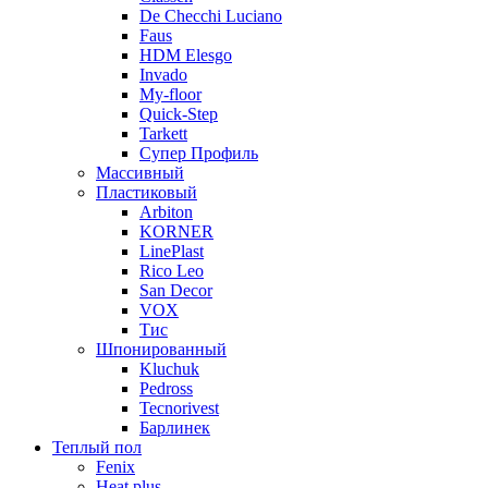
De Checchi Luciano
Faus
HDM Elesgo
Invado
My-floor
Quick-Step
Tarkett
Супер Профиль
Массивный
Пластиковый
Arbiton
KORNER
LinePlast
Rico Leo
San Decor
VOX
Тис
Шпонированный
Kluchuk
Pedross
Tecnorivest
Барлинек
Теплый пол
Fenix
Heat plus