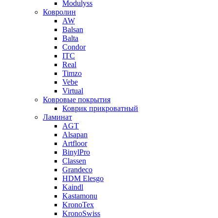
Modulyss
Ковролин
AW
Balsan
Balta
Condor
ITC
Real
Timzo
Vebe
Virtual
Ковровые покрытия
Коврик прикроватный
Ламинат
AGT
Alsapan
Artfloor
BinylPro
Classen
Grandeco
HDM Elesgo
Kaindl
Kastamonu
KronoTex
KronoSwiss