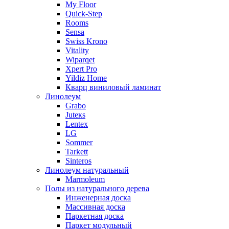
My Floor
Quick-Step
Rooms
Sensa
Swiss Krono
Vitality
Wiparqet
Xpert Pro
Yildiz Home
Кварц виниловый ламинат
Линолеум
Grabo
Juteкs
Lentex
LG
Sommer
Tarkett
Sinteros
Линолеум натуральный
Marmoleum
Полы из натурального дерева
Инженерная доска
Массивная доска
Паркетная доска
Паркет модульный