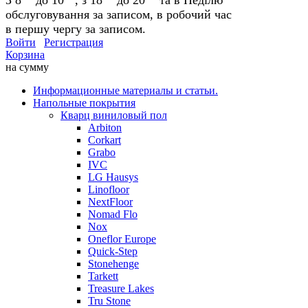
обслуговування за записом, в робочий час
в першу чергу за записом.
Войти
Регистрация
Корзина
на сумму
Информационные материалы и статьи.
Напольные покрытия
Кварц виниловый пол
Arbiton
Corkart
Grabo
IVC
LG Hausys
Linofloor
NextFloor
Nomad Flo
Nox
Oneflor Europe
Quick-Step
Stonehenge
Tarkett
Treasure Lakes
Tru Stone