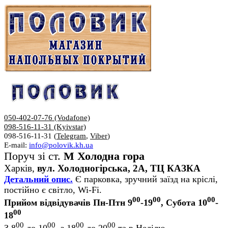
050-402-07-76 (Vodafone)
098-516-11-31 (Kyivstar)
098-516-11-31 (
Telegram
,
Viber
)
E-mail:
info@polovik.kh.ua
Поруч зі ст.
М Холодна гора
Харків,
вул. Холодногірська, 2А, ТЦ КАЗКА
Детальний опис.
Є парковка, зручний заїзд на кріслі,
постійно є світло, Wi-Fi.
00
00
00
Прийом відвідувачів Пн-Птн 9
-19
, Субота 10
-
00
18
00
00
00
00
З 8
до 10
, з 18
до 20
та в Неділю