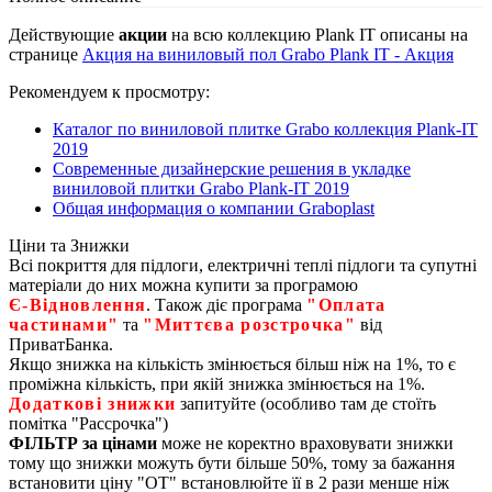
Действующие
акции
на всю коллекцию Plank IT описаны на
странице
Акция на виниловый пол Grabo Plank IT - Акция
Рекомендуем к просмотру:
Каталог по виниловой плитке Grabo коллекция Plank-IT
2019
Современные дизайнерские решения в укладке
виниловой плитки Grabo Plank-IT 2019
Общая информация о компании Graboplast
Ціни та Знижки
Всі покриття для підлоги, електричні теплі підлоги та супутні
матеріали до них можна купити за програмою
Є‑Відновлення
. Також діє програма
"Оплата
частинами"
та
"Миттєва розстрочка"
від
ПриватБанка.
Якщо знижка на кількість змінюється більш ніж на 1%, то є
проміжна кількість, при якій знижка змінюється на 1%.
Додаткові знижки
запитуйте (особливо там де стоїть
помітка "Рассрочка")
ФІЛЬТР за цінами
може не коректно враховувати знижки
тому що знижки можуть бути більше 50%, тому за бажання
встановити ціну "ОТ" встановлюйте її в 2 рази менше ніж