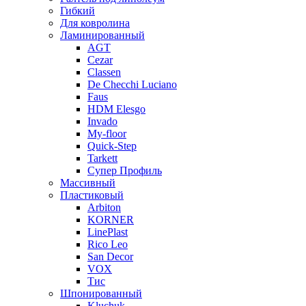
Гибкий
Для ковролина
Ламинированный
AGT
Cezar
Classen
De Checchi Luciano
Faus
HDM Elesgo
Invado
My-floor
Quick-Step
Tarkett
Супер Профиль
Массивный
Пластиковый
Arbiton
KORNER
LinePlast
Rico Leo
San Decor
VOX
Тис
Шпонированный
Kluchuk