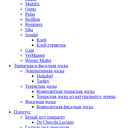
Multifix
Osmo
Pufas
RedBag
Remmers
Sika
Soudal
Клей
Клей-герметик
Uzin
VerMaister
Werner Muller
Террасная и фасадная доска
Декоративная доска
Holzdorf
Tardex
Террасная доска
Композитная террасная доска
Террасная доска из натурального дерева
Фасадная доска
Композитная фасадная доска
Плинтус
Белый под покраску
De Checchi Luciano
Галтель под линолеум