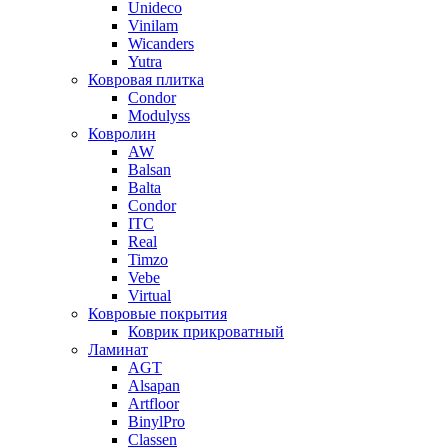
Unideco
Vinilam
Wicanders
Yutra
Ковровая плитка
Condor
Modulyss
Ковролин
AW
Balsan
Balta
Condor
ITC
Real
Timzo
Vebe
Virtual
Ковровые покрытия
Коврик прикроватный
Ламинат
AGT
Alsapan
Artfloor
BinylPro
Classen