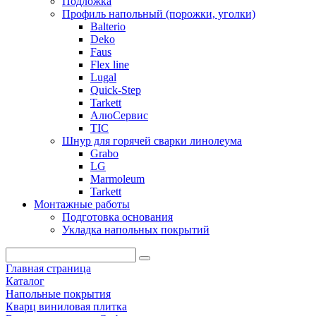
Подложка
Профиль напольный (порожки, уголки)
Balterio
Deko
Faus
Flex line
Lugal
Quick-Step
Tarkett
АлюСервис
ТІС
Шнур для горячей сварки линолеума
Grabo
LG
Marmoleum
Tarkett
Монтажные работы
Подготовка основания
Укладка напольных покрытий
Главная страница
Каталог
Напольные покрытия
Кварц виниловая плитка