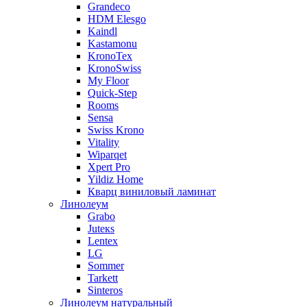
Grandeco
HDM Elesgo
Kaindl
Kastamonu
KronoTex
KronoSwiss
My Floor
Quick-Step
Rooms
Sensa
Swiss Krono
Vitality
Wiparqet
Xpert Pro
Yildiz Home
Кварц виниловый ламинат
Линолеум
Grabo
Juteкs
Lentex
LG
Sommer
Tarkett
Sinteros
Линолеум натуральный