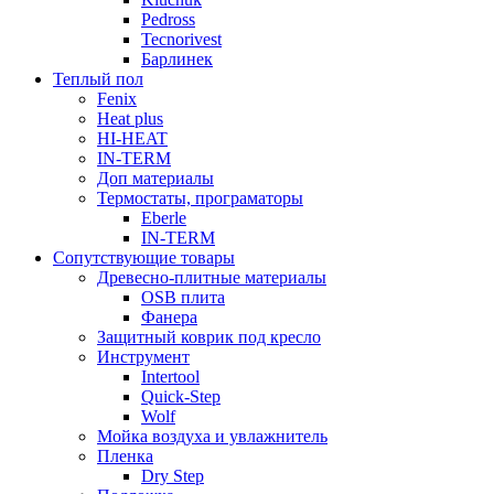
Pedross
Tecnorivest
Барлинек
Теплый пол
Fenix
Heat plus
HI-HEAT
IN-TERM
Доп материалы
Термостаты, програматоры
Eberle
IN-TERM
Сопутствующие товары
Древесно-плитные материалы
OSB плита
Фанера
Защитный коврик под кресло
Инструмент
Intertool
Quick-Step
Wolf
Мойка воздуха и увлажнитель
Пленка
Dry Step