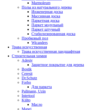
Marmoleum
Полы из натурального дерева
Инженерная доска
Массивная доска
Паркетная доска
Паркет модульный
Паркет штучный
Стабилизированная доска
Пробковый пол
Wicanders
Трава искусственная
Трава искусственная ландшафтная
Строительная химия
Adesiv
Защитное покрытие для дерева
Bostik
Ceresit
Dr.Schutz
Forbo
Для паркета
Pallmann, Uzin
Intertool
Kiilto
Масло
Mapei