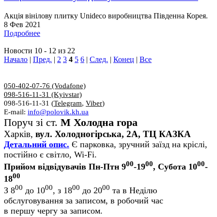
Акція вінілову плитку Unideco виробництва Південна Корея.
8 Фев 2021
Подробнее
Новости 10 - 12 из 22
Начало
|
Пред.
|
2
3
4
5
6
|
След.
|
Конец
|
Все
050-402-07-76 (Vodafone)
098-516-11-31 (Kyivstar)
098-516-11-31 (
Telegram
,
Viber
)
E-mail:
info@polovik.kh.ua
Поруч зі ст.
М Холодна гора
Харків,
вул. Холодногірська, 2А, ТЦ КАЗКА
Детальний опис.
Є парковка, зручний заїзд на кріслі,
постійно є світло, Wi-Fi.
00
00
00
Прийом відвідувачів Пн-Птн 9
-19
, Субота 10
-
00
18
00
00
00
00
З 8
до 10
, з 18
до 20
та в Неділю
обслуговування за записом, в робочий час
в першу чергу за записом.