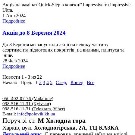
Акція на ламінат Quick-Step в колекції Impressive та Impressive
Ultra.
1 Апр 2024
Подробнее
Акція до 8 Березня 2024
До 8 Березня ми запустили акції на велику частину
асортимента підлогових покриттів, на килими, плінтуса та
інше.
28 Фев 2024
Подробнее
Новости 1 - 3 из 22
Начало | Пред. |
1
2
3
4
5
|
След.
|
Конец
|
Все
050-402-07-76 (Vodafone)
098-516-11-31 (Kyivstar)
098-516-11-31 (
Telegram
,
Viber
)
E-mail:
info@polovik.kh.ua
Поруч зі ст.
М Холодна гора
Харків,
вул. Холодногірська, 2А, ТЦ КАЗКА
Детальний опис.
Є парковка, зручний заїзд на кріслі,