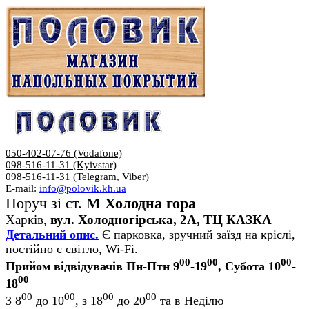
050-402-07-76 (Vodafone)
098-516-11-31 (Kyivstar)
098-516-11-31 (
Telegram
,
Viber
)
E-mail:
info@polovik.kh.ua
Поруч зі ст.
М Холодна гора
Харків,
вул. Холодногірська, 2А, ТЦ КАЗКА
Детальний опис.
Є парковка, зручний заїзд на кріслі,
постійно є світло, Wi-Fi.
00
00
00
Прийом відвідувачів Пн-Птн 9
-19
, Субота 10
-
00
18
00
00
00
00
З 8
до 10
, з 18
до 20
та в Неділю