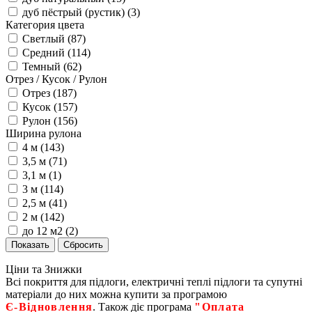
дуб пёстрый (рустик) (
3
)
Категория цвета
Светлый (
87
)
Средний (
114
)
Темный (
62
)
Отрез / Кусок / Рулон
Отрез (
187
)
Кусок (
157
)
Рулон (
156
)
Ширина рулона
4 м (
143
)
3,5 м (
71
)
3,1 м (
1
)
3 м (
114
)
2,5 м (
41
)
2 м (
142
)
до 12 м2 (
2
)
Ціни та Знижки
Всі покриття для підлоги, електричні теплі підлоги та супутні
матеріали до них можна купити за програмою
Є‑Відновлення
. Також діє програма
"Оплата