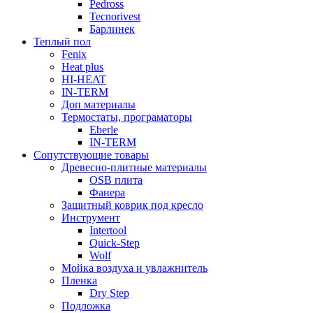
Pedross
Tecnorivest
Барлинек
Теплый пол
Fenix
Heat plus
HI-HEAT
IN-TERM
Доп материалы
Термостаты, програматоры
Eberle
IN-TERM
Сопутствующие товары
Древесно-плитные материалы
OSB плита
Фанера
Защитный коврик под кресло
Инструмент
Intertool
Quick-Step
Wolf
Мойка воздуха и увлажнитель
Пленка
Dry Step
Подложка