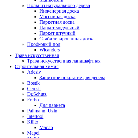
Полы из натурального дерева
Инженерная доска
Массивная доска
Паркетная доска
Паркет модульный
Паркет штучный
Стабилизированная доска
Пробковый пол
Wicanders
Трава искусственная
Трава искусственная ландшафтная
Строительная химия
Adesiv
Защитное покрытие для дерева
Bostik
Ceresit
Dr.Schutz
Forbo
Для паркета
Pallmann, Uzin
Intertool
Kiilto
Масло
Mapei