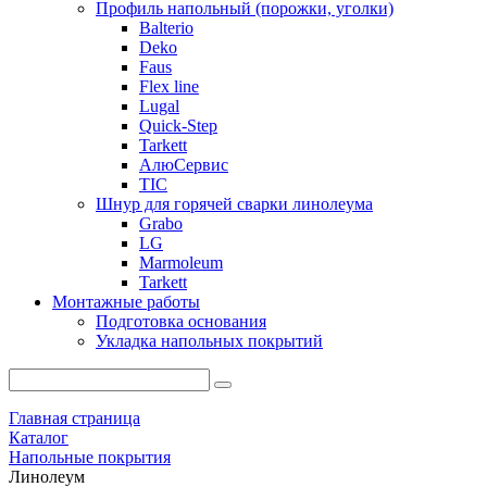
Профиль напольный (порожки, уголки)
Balterio
Deko
Faus
Flex line
Lugal
Quick-Step
Tarkett
АлюСервис
ТІС
Шнур для горячей сварки линолеума
Grabo
LG
Marmoleum
Tarkett
Монтажные работы
Подготовка основания
Укладка напольных покрытий
Главная страница
Каталог
Напольные покрытия
Линолеум