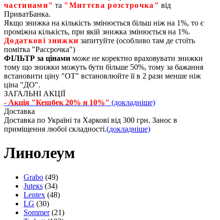
частинами"
та
"Миттєва розстрочка"
від
ПриватБанка.
Якщо знижка на кількість змінюється більш ніж на 1%, то є
проміжна кількість, при якій знижка змінюється на 1%.
Додаткові знижки
запитуйте (особливо там де стоїть
помітка "Рассрочка")
ФІЛЬТР за цінами
може не коректно враховувати знижки
тому що знижки можуть бути більше 50%, тому за бажання
встановити ціну "ОТ" встановлюйте її в 2 рази менше ніж
ціна "ДО".
ЗАГАЛЬНІ АКЦІЇ
- Акція "Кешбек 20% и 10%"
(докладніше)
Доставка
Доставка по Україні та Харкові від 300 грн. Занос в
приміщення любої складності.
(докладніше)
Линолеум
Grabo
(49)
Juteкs
(34)
Lentex
(48)
LG
(30)
Sommer
(21)