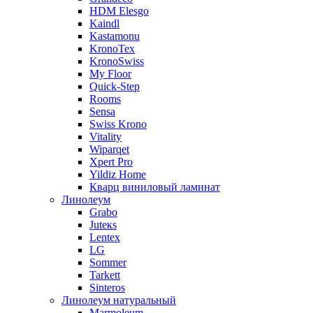
HDM Elesgo
Kaindl
Kastamonu
KronoTex
KronoSwiss
My Floor
Quick-Step
Rooms
Sensa
Swiss Krono
Vitality
Wiparqet
Xpert Pro
Yildiz Home
Кварц виниловый ламинат
Линолеум
Grabo
Juteкs
Lentex
LG
Sommer
Tarkett
Sinteros
Линолеум натуральный
Marmoleum