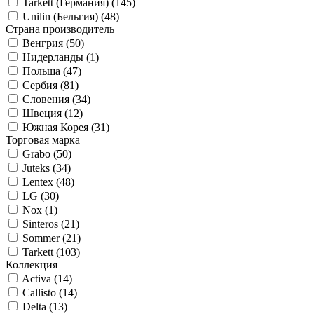
Tarkett (Германия) (
145
)
Unilin (Бельгия) (
48
)
Страна производитель
Венгрия (
50
)
Нидерланды (
1
)
Польша (
47
)
Сербия (
81
)
Словения (
34
)
Швеция (
12
)
Южная Корея (
31
)
Торговая марка
Grabo (
50
)
Juteks (
34
)
Lentex (
48
)
LG (
30
)
Nox (
1
)
Sinteros (
21
)
Sommer (
21
)
Tarkett (
103
)
Коллекция
Activa (
14
)
Callisto (
14
)
Delta (
13
)