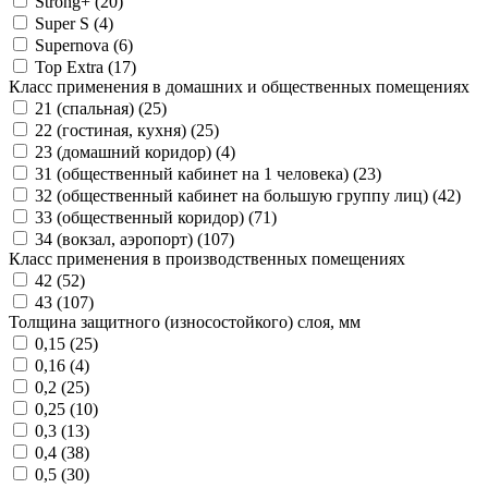
Strong+ (
20
)
Super S (
4
)
Supernova (
6
)
Top Extra (
17
)
Класс применения в домашних и общественных помещениях
21 (спальная) (
25
)
22 (гостиная, кухня) (
25
)
23 (домашний коридор) (
4
)
31 (общественный кабинет на 1 человека) (
23
)
32 (общественный кабинет на большую группу лиц) (
42
)
33 (общественный коридор) (
71
)
34 (вокзал, аэропорт) (
107
)
Класс применения в производственных помещениях
42 (
52
)
43 (
107
)
Толщина защитного (износостойкого) слоя, мм
0,15 (
25
)
0,16 (
4
)
0,2 (
25
)
0,25 (
10
)
0,3 (
13
)
0,4 (
38
)
0,5 (
30
)