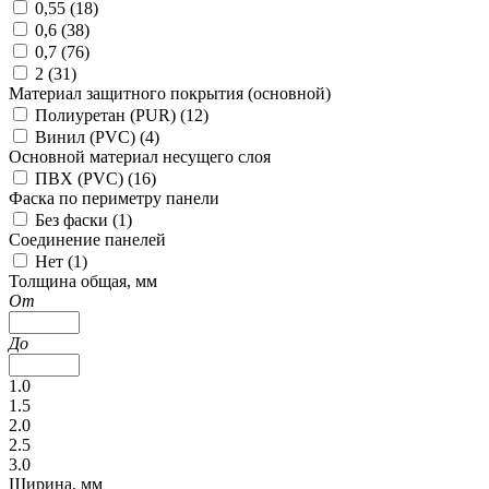
0,55 (
18
)
0,6 (
38
)
0,7 (
76
)
2 (
31
)
Материал защитного покрытия (основной)
Полиуретан (PUR) (
12
)
Винил (PVC) (
4
)
Основной материал несущего слоя
ПВХ (PVC) (
16
)
Фаска по периметру панели
Без фаски (
1
)
Соединение панелей
Нет (
1
)
Толщина общая, мм
От
До
1.0
1.5
2.0
2.5
3.0
Ширина, мм