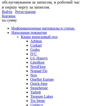
обслуговування за записом, в робочий час
в першу чергу за записом.
Войти
Регистрация
Корзина
на сумму
Информационные материалы и статьи.
Напольные покрытия
Кварц виниловый пол
Arbiton
Corkart
Grabo
IVC
LG Hausys
Linofloor
NextFloor
Nomad Flo
Nox
Oneflor Europe
Quick-Step
Stonehenge
Tarkett
Treasure Lakes
Tru Stone
Unideco