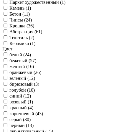
Паркет художественный (
1
)
Камень (
1
)
Бетон (
11
)
Чипсы (
24
)
Крошка (
36
)
Абстракция (
61
)
Текстиль (
2
)
Керамика (
1
)
Цвет
белый (
24
)
бежевый (
57
)
желтый (
16
)
оранжевый (
26
)
зеленый (
12
)
бирюзовый (
3
)
голубой (
10
)
синий (
12
)
розовый (
1
)
красный (
4
)
коричневый (
43
)
серый (
80
)
черный (
13
)
дуб натуральный (
15
)