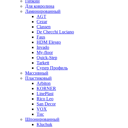
Гибкий
Для ковролина
Ламинированный
AGT
Cezar
Classen
De Checchi Luciano
Faus
HDM Elesgo
Invado
My-floor
Quick-Step
Tarkett
Супер Профиль
Массивный
Пластиковый
Arbiton
KORNER
LinePlast
Rico Leo
San Decor
VOX
Тис
Шпонированный
Kluchuk