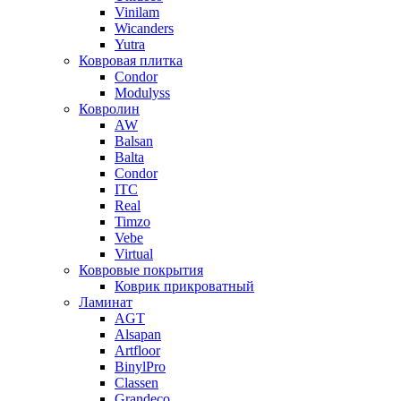
Vinilam
Wicanders
Yutra
Ковровая плитка
Condor
Modulyss
Ковролин
AW
Balsan
Balta
Condor
ITC
Real
Timzo
Vebe
Virtual
Ковровые покрытия
Коврик прикроватный
Ламинат
AGT
Alsapan
Artfloor
BinylPro
Classen
Grandeco