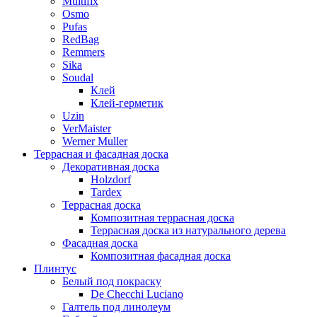
Multifix
Osmo
Pufas
RedBag
Remmers
Sika
Soudal
Клей
Клей-герметик
Uzin
VerMaister
Werner Muller
Террасная и фасадная доска
Декоративная доска
Holzdorf
Tardex
Террасная доска
Композитная террасная доска
Террасная доска из натурального дерева
Фасадная доска
Композитная фасадная доска
Плинтус
Белый под покраску
De Checchi Luciano
Галтель под линолеум