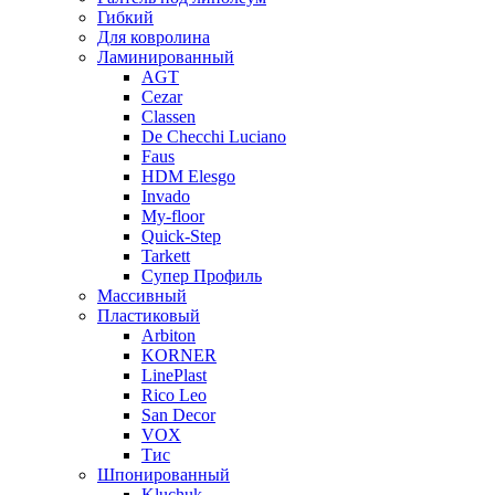
Гибкий
Для ковролина
Ламинированный
AGT
Cezar
Classen
De Checchi Luciano
Faus
HDM Elesgo
Invado
My-floor
Quick-Step
Tarkett
Супер Профиль
Массивный
Пластиковый
Arbiton
KORNER
LinePlast
Rico Leo
San Decor
VOX
Тис
Шпонированный
Kluchuk