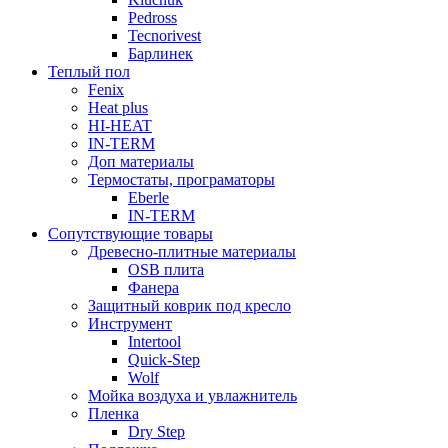
Pedross
Tecnorivest
Барлинек
Теплый пол
Fenix
Heat plus
HI-HEAT
IN-TERM
Доп материалы
Термостаты, програматоры
Eberle
IN-TERM
Сопутствующие товары
Древесно-плитные материалы
OSB плита
Фанера
Защитный коврик под кресло
Инструмент
Intertool
Quick-Step
Wolf
Мойка воздуха и увлажнитель
Пленка
Dry Step