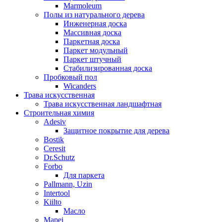
Marmoleum
Полы из натурального дерева
Инженерная доска
Массивная доска
Паркетная доска
Паркет модульный
Паркет штучный
Стабилизированная доска
Пробковый пол
Wicanders
Трава искусственная
Трава искусственная ландшафтная
Строительная химия
Adesiv
Защитное покрытие для дерева
Bostik
Ceresit
Dr.Schutz
Forbo
Для паркета
Pallmann, Uzin
Intertool
Kiilto
Масло
Mapei