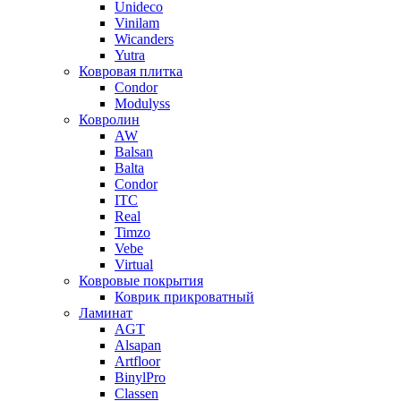
Unideco
Vinilam
Wicanders
Yutra
Ковровая плитка
Condor
Modulyss
Ковролин
AW
Balsan
Balta
Condor
ITC
Real
Timzo
Vebe
Virtual
Ковровые покрытия
Коврик прикроватный
Ламинат
AGT
Alsapan
Artfloor
BinylPro
Classen