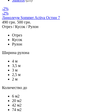
Sinteros
(21)
-2%
-2%
Линолеум Sommer Activa Остин 7
490 грн.
500 грн.
Отрез / Кусок / Рулон
Отрез
Кусок
Рулон
Ширина рулона
4 м
3,5 м
3 м
2,5 м
2 м
Количество до
6 м2
20 м2
42 м2
74 м2