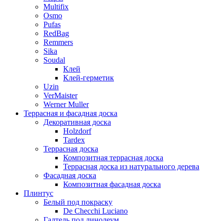
Multifix
Osmo
Pufas
RedBag
Remmers
Sika
Soudal
Клей
Клей-герметик
Uzin
VerMaister
Werner Muller
Террасная и фасадная доска
Декоративная доска
Holzdorf
Tardex
Террасная доска
Композитная террасная доска
Террасная доска из натурального дерева
Фасадная доска
Композитная фасадная доска
Плинтус
Белый под покраску
De Checchi Luciano
Галтель под линолеум