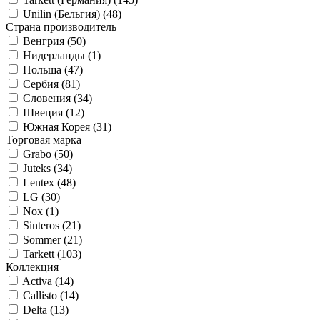
Unilin (Бельгия) (
48
)
Страна производитель
Венгрия (
50
)
Нидерланды (
1
)
Польша (
47
)
Сербия (
81
)
Словения (
34
)
Швеция (
12
)
Южная Корея (
31
)
Торговая марка
Grabo (
50
)
Juteks (
34
)
Lentex (
48
)
LG (
30
)
Nox (
1
)
Sinteros (
21
)
Sommer (
21
)
Tarkett (
103
)
Коллекция
Activa (
14
)
Callisto (
14
)
Delta (
13
)