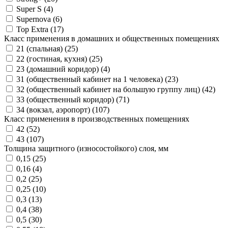
Super S (
4
)
Supernova (
6
)
Top Extra (
17
)
Класс применения в домашних и общественных помещениях
21 (спальная) (
25
)
22 (гостиная, кухня) (
25
)
23 (домашний коридор) (
4
)
31 (общественный кабинет на 1 человека) (
23
)
32 (общественный кабинет на большую группу лиц) (
42
)
33 (общественный коридор) (
71
)
34 (вокзал, аэропорт) (
107
)
Класс применения в производственных помещениях
42 (
52
)
43 (
107
)
Толщина защитного (износостойкого) слоя, мм
0,15 (
25
)
0,16 (
4
)
0,2 (
25
)
0,25 (
10
)
0,3 (
13
)
0,4 (
38
)
0,5 (
30
)