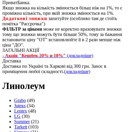
ПриватБанка.
Якщо знижка на кількість змінюється більш ніж на 1%, то є
проміжна кількість, при якій знижка змінюється на 1%.
Додаткові знижки
запитуйте (особливо там де стоїть
помітка "Рассрочка")
ФІЛЬТР за цінами
може не коректно враховувати знижки
тому що знижки можуть бути більше 50%, тому за бажання
встановити ціну "ОТ" встановлюйте її в 2 рази менше ніж
ціна "ДО".
ЗАГАЛЬНІ АКЦІЇ
- Акція "Кешбек 20% и 10%"
(докладніше)
Доставка
Доставка по Україні та Харкові від 300 грн. Занос в
приміщення любої складності.
(докладніше)
Линолеум
Grabo
(49)
Juteкs
(34)
Lentex
(48)
LG
(30)
Sommer
(21)
Tarkett
(103)