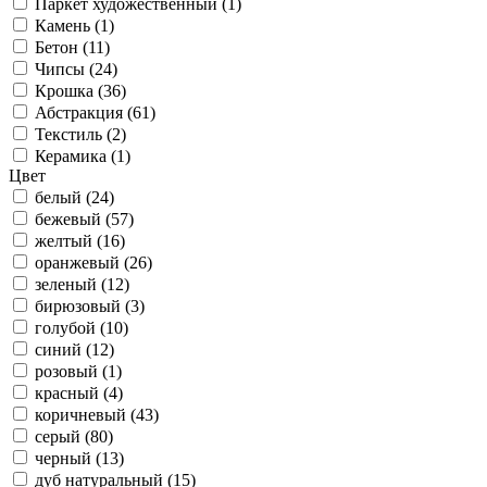
Паркет художественный (
1
)
Камень (
1
)
Бетон (
11
)
Чипсы (
24
)
Крошка (
36
)
Абстракция (
61
)
Текстиль (
2
)
Керамика (
1
)
Цвет
белый (
24
)
бежевый (
57
)
желтый (
16
)
оранжевый (
26
)
зеленый (
12
)
бирюзовый (
3
)
голубой (
10
)
синий (
12
)
розовый (
1
)
красный (
4
)
коричневый (
43
)
серый (
80
)
черный (
13
)
дуб натуральный (
15
)