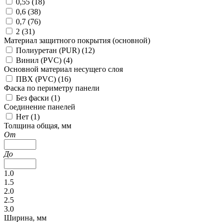
0,55 (
18
)
0,6 (
38
)
0,7 (
76
)
2 (
31
)
Материал защитного покрытия (основной)
Полиуретан (PUR) (
12
)
Винил (PVC) (
4
)
Основной материал несущего слоя
ПВХ (PVC) (
16
)
Фаска по периметру панели
Без фаски (
1
)
Соединение панелей
Нет (
1
)
Толщина общая, мм
От
До
1.0
1.5
2.0
2.5
3.0
Ширина, мм