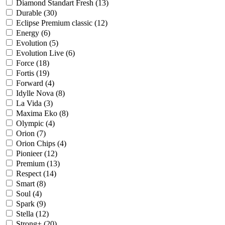
Diamond Standart Fresh (
13
)
Durable (
30
)
Eclipse Premium classic (
12
)
Energy (
6
)
Evolution (
5
)
Evolution Live (
6
)
Force (
18
)
Fortis (
19
)
Forward (
4
)
Idylle Nova (
8
)
La Vida (
3
)
Maxima Eko (
8
)
Olympic (
4
)
Orion (
7
)
Orion Chips (
4
)
Pionieer (
12
)
Premium (
13
)
Respect (
14
)
Smart (
8
)
Soul (
4
)
Spark (
9
)
Stella (
12
)
Strong+ (
20
)