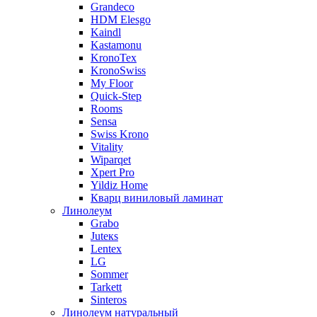
Grandeco
HDM Elesgo
Kaindl
Kastamonu
KronoTex
KronoSwiss
My Floor
Quick-Step
Rooms
Sensa
Swiss Krono
Vitality
Wiparqet
Xpert Pro
Yildiz Home
Кварц виниловый ламинат
Линолеум
Grabo
Juteкs
Lentex
LG
Sommer
Tarkett
Sinteros
Линолеум натуральный