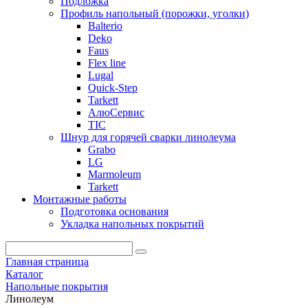
Подложка
Профиль напольный (порожки, уголки)
Balterio
Deko
Faus
Flex line
Lugal
Quick-Step
Tarkett
АлюСервис
ТІС
Шнур для горячей сварки линолеума
Grabo
LG
Marmoleum
Tarkett
Монтажные работы
Подготовка основания
Укладка напольных покрытий
Главная страница
Каталог
Напольные покрытия
Линолеум