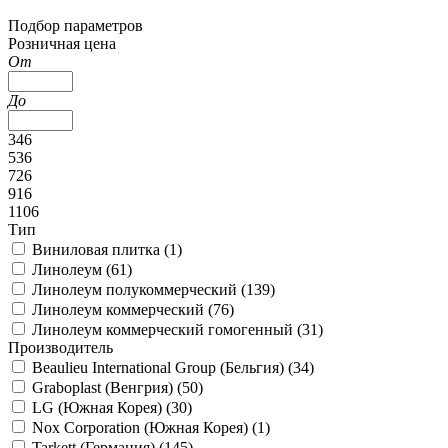
Подбор параметров
Розничная цена
От
До
346
536
726
916
1106
Тип
Виниловая плитка (
1
)
Линолеум (
61
)
Линолеум полукоммерческий (
139
)
Линолеум коммерческий (
76
)
Линолеум коммерческий гомогенный (
31
)
Производитель
Beaulieu International Group (Бельгия) (
34
)
Graboplast (Венгрия) (
50
)
LG (Южная Корея) (
30
)
Nox Corporation (Южная Корея) (
1
)
Tarkett (Германия) (
145
)