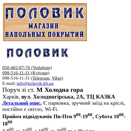
050-402-07-76 (Vodafone)
098-516-11-31 (Kyivstar)
098-516-11-31 (
Telegram
,
Viber
)
E-mail:
info@polovik.kh.ua
Поруч зі ст.
М Холодна гора
Харків,
вул. Холодногірська, 2А, ТЦ КАЗКА
Детальний опис.
Є парковка, зручний заїзд на кріслі,
постійно є світло, Wi-Fi.
00
00
00
Прийом відвідувачів Пн-Птн 9
-19
, Субота 10
-
00
18
00
00
00
00
З 8
до 10
, з 18
до 20
та в Неділю