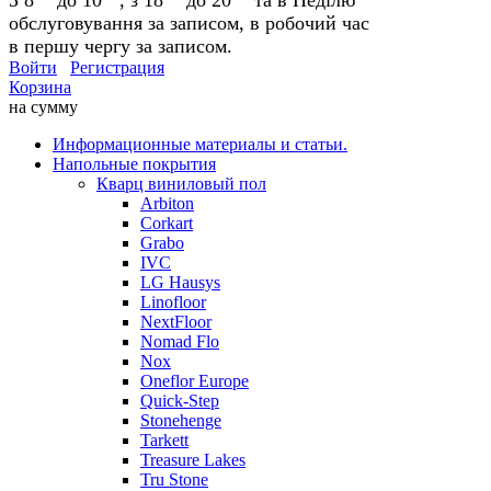
обслуговування за записом, в робочий час
в першу чергу за записом.
Войти
Регистрация
Корзина
на сумму
Информационные материалы и статьи.
Напольные покрытия
Кварц виниловый пол
Arbiton
Corkart
Grabo
IVC
LG Hausys
Linofloor
NextFloor
Nomad Flo
Nox
Oneflor Europe
Quick-Step
Stonehenge
Tarkett
Treasure Lakes
Tru Stone