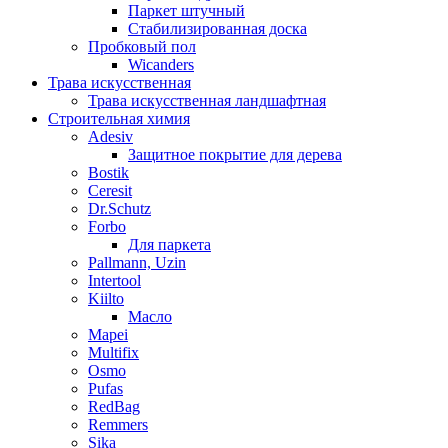
Паркет штучный
Стабилизированная доска
Пробковый пол
Wicanders
Трава искусственная
Трава искусственная ландшафтная
Строительная химия
Adesiv
Защитное покрытие для дерева
Bostik
Ceresit
Dr.Schutz
Forbo
Для паркета
Pallmann, Uzin
Intertool
Kiilto
Масло
Mapei
Multifix
Osmo
Pufas
RedBag
Remmers
Sika