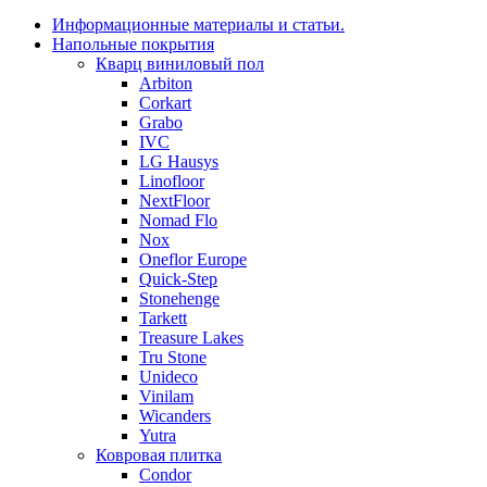
Информационные материалы и статьи.
Напольные покрытия
Кварц виниловый пол
Arbiton
Corkart
Grabo
IVC
LG Hausys
Linofloor
NextFloor
Nomad Flo
Nox
Oneflor Europe
Quick-Step
Stonehenge
Tarkett
Treasure Lakes
Tru Stone
Unideco
Vinilam
Wicanders
Yutra
Ковровая плитка
Condor