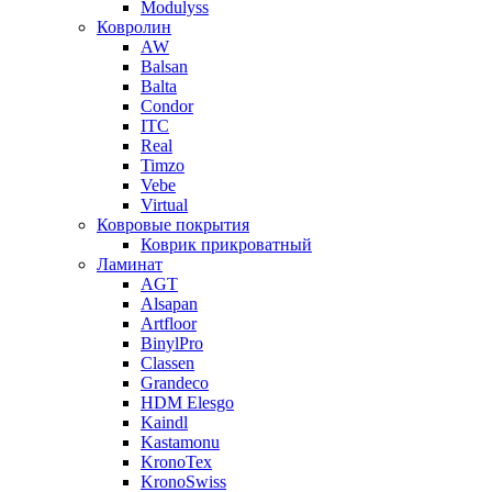
Modulyss
Ковролин
AW
Balsan
Balta
Condor
ITC
Real
Timzo
Vebe
Virtual
Ковровые покрытия
Коврик прикроватный
Ламинат
AGT
Alsapan
Artfloor
BinylPro
Classen
Grandeco
HDM Elesgo
Kaindl
Kastamonu
KronoTex
KronoSwiss