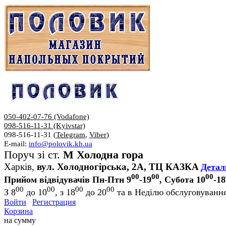
050-402-07-76 (Vodafone)
098-516-11-31 (Kyivstar)
098-516-11-31 (
Telegram
,
Viber
)
E-mail:
info@polovik.kh.ua
Поруч зі ст.
М Холодна гора
Харків,
вул. Холодногірська, 2А, ТЦ КАЗКА
Детал
00
00
00
Прийом відвідувачів Пн-Птн 9
-19
, Субота 10
-18
00
00
00
00
З 8
до 10
, з 18
до 20
та в Неділю обслуговування
Войти
Регистрация
Корзина
на сумму