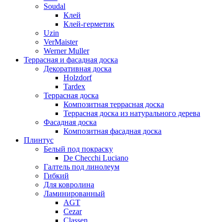
Soudal
Клей
Клей-герметик
Uzin
VerMaister
Werner Muller
Террасная и фасадная доска
Декоративная доска
Holzdorf
Tardex
Террасная доска
Композитная террасная доска
Террасная доска из натурального дерева
Фасадная доска
Композитная фасадная доска
Плинтус
Белый под покраску
De Checchi Luciano
Галтель под линолеум
Гибкий
Для ковролина
Ламинированный
AGT
Cezar
Classen