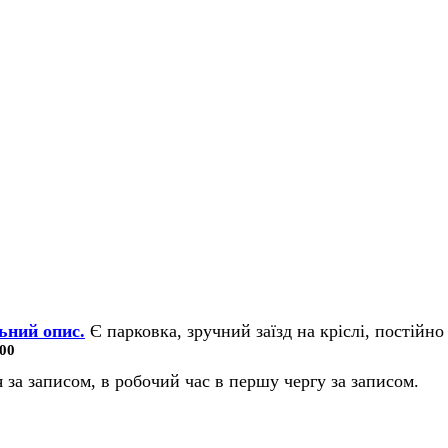
ьний опис.
Є парковка, зручний заїзд на кріслі, постійно 
00
 за записом, в робочий час в першу чергу за записом.