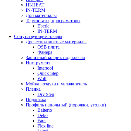
HI-HEAT
IN-TERM
Доп материалы
Термостаты, програматоры
Eberle
IN-TERM
Сопутствующие товары
Древесно-плитные материалы
OSB плита
Фанера
Защитный коврик под кресло
Инструмент
Intertool
Quick-Step
Wolf
Мойка воздуха и увлажнитель
Пленка
Dry Step
Подложка
Профиль напольный (порожки, уголки)
Balterio
Deko
Faus
Flex line