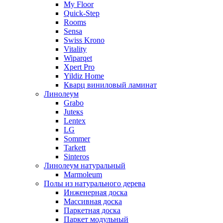
My Floor
Quick-Step
Rooms
Sensa
Swiss Krono
Vitality
Wiparqet
Xpert Pro
Yildiz Home
Кварц виниловый ламинат
Линолеум
Grabo
Juteкs
Lentex
LG
Sommer
Tarkett
Sinteros
Линолеум натуральный
Marmoleum
Полы из натурального дерева
Инженерная доска
Массивная доска
Паркетная доска
Паркет модульный