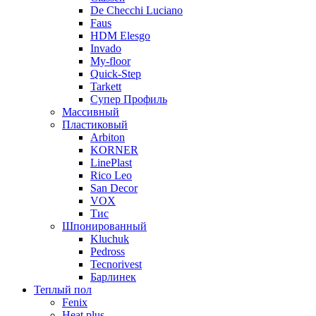
De Checchi Luciano
Faus
HDM Elesgo
Invado
My-floor
Quick-Step
Tarkett
Супер Профиль
Массивный
Пластиковый
Arbiton
KORNER
LinePlast
Rico Leo
San Decor
VOX
Тис
Шпонированный
Kluchuk
Pedross
Tecnorivest
Барлинек
Теплый пол
Fenix
Heat plus