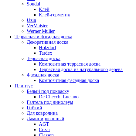
Soudal
Клей
Клей-герметик
Uzin
VerMaister
Werner Muller
Террасная и фасадная доска
Декоративная доска
Holzdorf
Tardex
Террасная доска
Композитная террасная доска
Террасная доска из натурального дерева
Фасадная доска
Композитная фасадная доска
Плинтус
Белый под покраску
De Checchi Luciano
Галтель под линолеум
Гибкий
Для ковролина
Ламинированный
AGT
Cezar
Classen