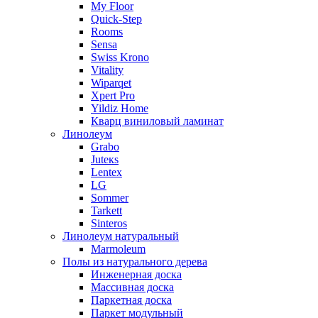
My Floor
Quick-Step
Rooms
Sensa
Swiss Krono
Vitality
Wiparqet
Xpert Pro
Yildiz Home
Кварц виниловый ламинат
Линолеум
Grabo
Juteкs
Lentex
LG
Sommer
Tarkett
Sinteros
Линолеум натуральный
Marmoleum
Полы из натурального дерева
Инженерная доска
Массивная доска
Паркетная доска
Паркет модульный