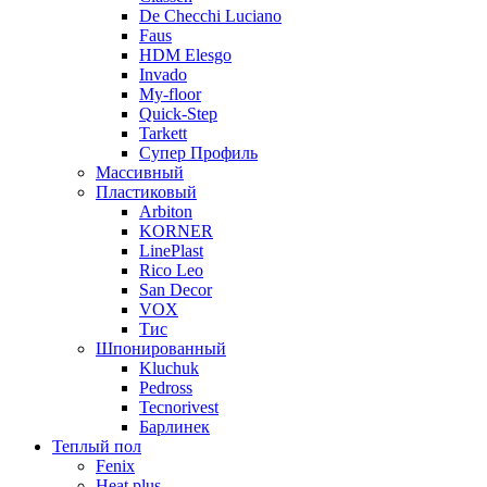
De Checchi Luciano
Faus
HDM Elesgo
Invado
My-floor
Quick-Step
Tarkett
Супер Профиль
Массивный
Пластиковый
Arbiton
KORNER
LinePlast
Rico Leo
San Decor
VOX
Тис
Шпонированный
Kluchuk
Pedross
Tecnorivest
Барлинек
Теплый пол
Fenix
Heat plus