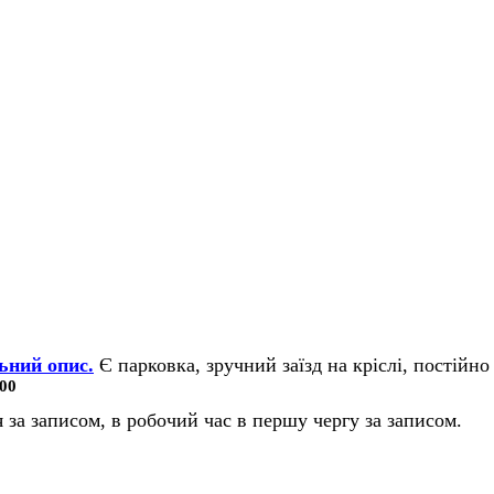
ьний опис.
Є парковка, зручний заїзд на кріслі, постійно 
00
 за записом, в робочий час в першу чергу за записом.