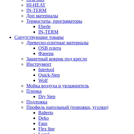
HI-HEAT
IN-TERM
Доп материалы
Термостаты, програматоры
Eberle
IN-TERM
Сопутствующие товары
Древесно-плитные материалы
OSB плита
Фанера
Защитный коврик под кресло
Инструмент
Intertool
Quick-Step
Wolf
Мойка воздуха и увлажнитель
Пленка
Dry Step
Подложка
Профиль напольный (порожки, уголки)
Balterio
Deko
Faus
Flex line