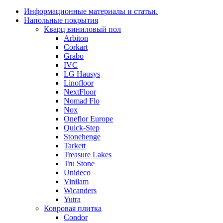
Информационные материалы и статьи.
Напольные покрытия
Кварц виниловый пол
Arbiton
Corkart
Grabo
IVC
LG Hausys
Linofloor
NextFloor
Nomad Flo
Nox
Oneflor Europe
Quick-Step
Stonehenge
Tarkett
Treasure Lakes
Tru Stone
Unideco
Vinilam
Wicanders
Yutra
Ковровая плитка
Condor