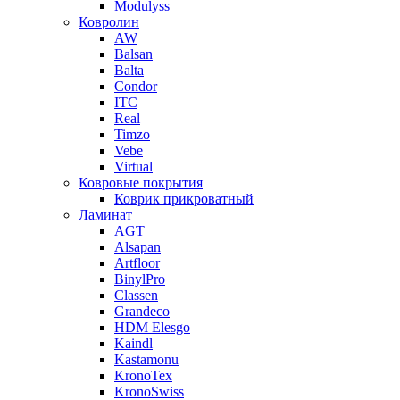
Modulyss
Ковролин
AW
Balsan
Balta
Condor
ITC
Real
Timzo
Vebe
Virtual
Ковровые покрытия
Коврик прикроватный
Ламинат
AGT
Alsapan
Artfloor
BinylPro
Classen
Grandeco
HDM Elesgo
Kaindl
Kastamonu
KronoTex
KronoSwiss