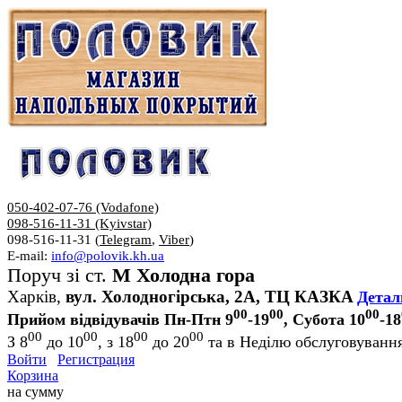
050-402-07-76 (Vodafone)
098-516-11-31 (Kyivstar)
098-516-11-31 (
Telegram
,
Viber
)
E-mail:
info@polovik.kh.ua
Поруч зі ст.
М Холодна гора
Харків,
вул. Холодногірська, 2А, ТЦ КАЗКА
Детал
00
00
00
Прийом відвідувачів Пн-Птн 9
-19
, Субота 10
-18
00
00
00
00
З 8
до 10
, з 18
до 20
та в Неділю обслуговування
Войти
Регистрация
Корзина
на сумму