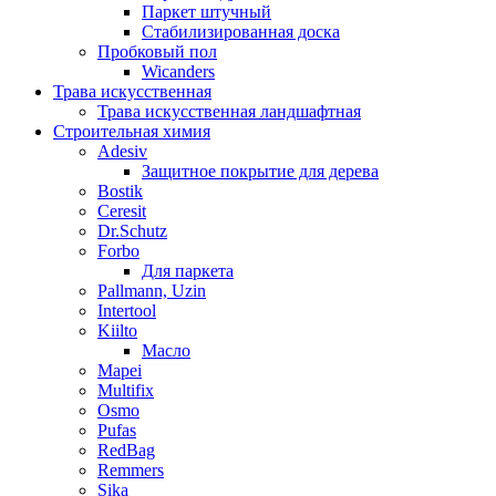
Паркет штучный
Стабилизированная доска
Пробковый пол
Wicanders
Трава искусственная
Трава искусственная ландшафтная
Строительная химия
Adesiv
Защитное покрытие для дерева
Bostik
Ceresit
Dr.Schutz
Forbo
Для паркета
Pallmann, Uzin
Intertool
Kiilto
Масло
Mapei
Multifix
Osmo
Pufas
RedBag
Remmers
Sika