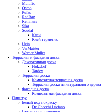
Multifix
Osmo
Pufas
RedBag
Remmers
Sika
Soudal
Клей
Клей-герметик
Uzin
VerMaister
Werner Muller
Террасная и фасадная доска
Декоративная доска
Holzdorf
Tardex
Террасная доска
Композитная террасная доска
Террасная доска из натурального дерева
Фасадная доска
Композитная фасадная доска
Плинтус
Белый под покраску
De Checchi Luciano
Галтель под линолеум