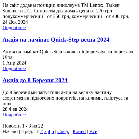
На сайт доданы позиции линолеума ТМ Lentex, Tarkett,
Sommer и LG. Линолеум для дома - цена от 270 грн,
полукоммерческий - от 350 грн, коммерческий - от 400 грн.
24 Дек 2024
Подробнее
Акція на ламінат Quick-Step весна 2024
Акція на ламінат Quick-Step в колекції Impressive та Impressive
Ultra.
1 Апр 2024
Подробнее
Акція до 8 Березня 2024
До 8 Березня ми запустили акції на велику частину
асортимента підлогових покриттів, на килими, плінтуса та
інше.
28 Фев 2024
Подробнее
Новости 1 - 3 из 22
Начало | Пред. |
1
2
3
4
5
|
След.
|
Конец
|
Все