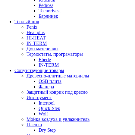
Pedross
Tecnorivest
Барлинек
Теплый пол
Fenix
Heat plus
HI-HEAT
IN-TERM
Доп материалы
Термостаты, програматоры
Eberle
IN-TERM
Сопутствующие товары
Древесно-плитные материалы
OSB плита
Фанера
Защитный коврик под кресло
Инструмент
Intertool
Quick-Step
Wolf
Мойка воздуха и увлажнитель
Пленка
Dry Step