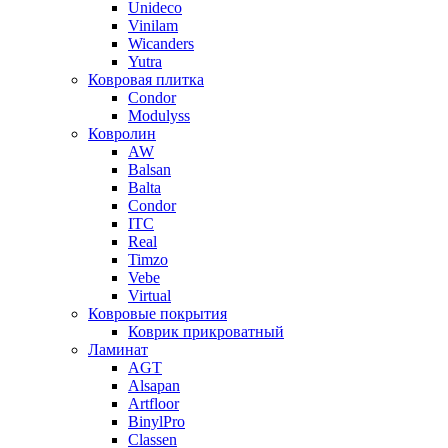
Unideco
Vinilam
Wicanders
Yutra
Ковровая плитка
Condor
Modulyss
Ковролин
AW
Balsan
Balta
Condor
ITC
Real
Timzo
Vebe
Virtual
Ковровые покрытия
Коврик прикроватный
Ламинат
AGT
Alsapan
Artfloor
BinylPro
Classen