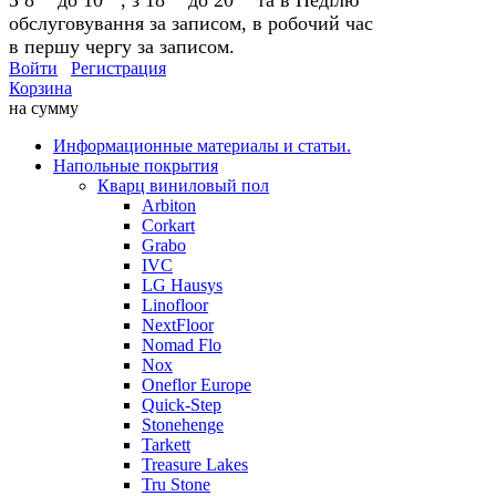
обслуговування за записом, в робочий час
в першу чергу за записом.
Войти
Регистрация
Корзина
на сумму
Информационные материалы и статьи.
Напольные покрытия
Кварц виниловый пол
Arbiton
Corkart
Grabo
IVC
LG Hausys
Linofloor
NextFloor
Nomad Flo
Nox
Oneflor Europe
Quick-Step
Stonehenge
Tarkett
Treasure Lakes
Tru Stone