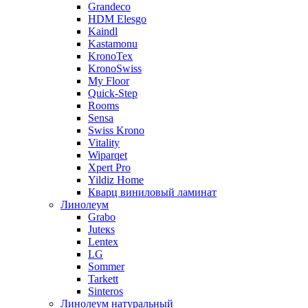
Grandeco
HDM Elesgo
Kaindl
Kastamonu
KronoTex
KronoSwiss
My Floor
Quick-Step
Rooms
Sensa
Swiss Krono
Vitality
Wiparqet
Xpert Pro
Yildiz Home
Кварц виниловый ламинат
Линолеум
Grabo
Juteкs
Lentex
LG
Sommer
Tarkett
Sinteros
Линолеум натуральный