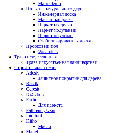
Marmoleum
Полы из натурального дерева
Инженерная доска
Массивная доска
Паркетная доска
Паркет модульный
Паркет штучный
Стабилизированная доска
Пробковый пол
Wicanders
Трава искусственная
Трава искусственная ландшафтная
Строительная химия
Adesiv
Защитное покрытие для дерева
Bostik
Ceresit
Dr.Schutz
Forbo
Для паркета
Pallmann, Uzin
Intertool
Kiilto
Масло
Mapei