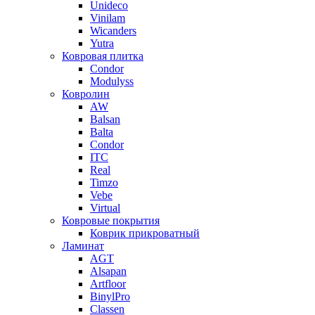
Unideco
Vinilam
Wicanders
Yutra
Ковровая плитка
Condor
Modulyss
Ковролин
AW
Balsan
Balta
Condor
ITC
Real
Timzo
Vebe
Virtual
Ковровые покрытия
Коврик прикроватный
Ламинат
AGT
Alsapan
Artfloor
BinylPro
Classen