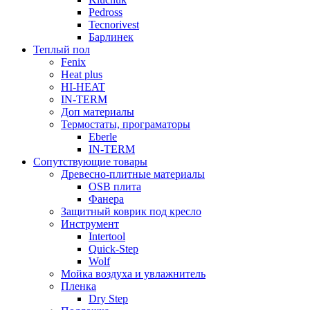
Pedross
Tecnorivest
Барлинек
Теплый пол
Fenix
Heat plus
HI-HEAT
IN-TERM
Доп материалы
Термостаты, програматоры
Eberle
IN-TERM
Сопутствующие товары
Древесно-плитные материалы
OSB плита
Фанера
Защитный коврик под кресло
Инструмент
Intertool
Quick-Step
Wolf
Мойка воздуха и увлажнитель
Пленка
Dry Step