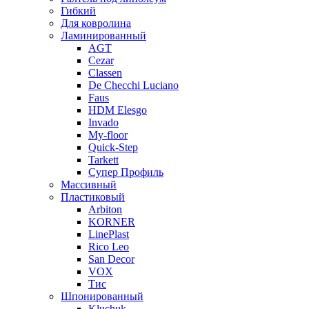
Гибкий
Для ковролина
Ламинированный
AGT
Cezar
Classen
De Checchi Luciano
Faus
HDM Elesgo
Invado
My-floor
Quick-Step
Tarkett
Супер Профиль
Массивный
Пластиковый
Arbiton
KORNER
LinePlast
Rico Leo
San Decor
VOX
Тис
Шпонированный
Kluchuk