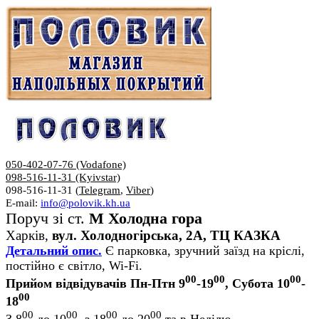
050-402-07-76 (Vodafone)
098-516-11-31 (Kyivstar)
098-516-11-31 (
Telegram
,
Viber
)
E-mail:
info@polovik.kh.ua
Поруч зі ст.
М Холодна гора
Харків,
вул. Холодногірська, 2А, ТЦ КАЗКА
Детальний опис.
Є парковка, зручний заїзд на кріслі,
постійно є світло, Wi-Fi.
00
00
00
Прийом відвідувачів Пн-Птн 9
-19
, Субота 10
-
00
18
00
00
00
00
З 8
до 10
, з 18
до 20
та в Неділю