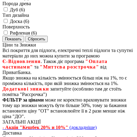
Порода древа
Дуб (
6
)
Тип дизайна
Доска (
6
)
Поверхность
Рифленая (
6
)
Ціни та Знижки
Всі покриття для підлоги, електричні теплі підлоги та супутні
матеріали до них можна купити за програмою
Є‑Відновлення
. Також діє програма
"Оплата
частинами"
та
"Миттєва розстрочка"
від
ПриватБанка.
Якщо знижка на кількість змінюється більш ніж на 1%, то є
проміжна кількість, при якій знижка змінюється на 1%.
Додаткові знижки
запитуйте (особливо там де стоїть
помітка "Рассрочка")
ФІЛЬТР за цінами
може не коректно враховувати знижки
тому що знижки можуть бути більше 50%, тому за бажання
встановити ціну "ОТ" встановлюйте її в 2 рази менше ніж
ціна "ДО".
ЗАГАЛЬНІ АКЦІЇ
- Акція "Кешбек 20% и 10%"
(докладніше)
Доставка