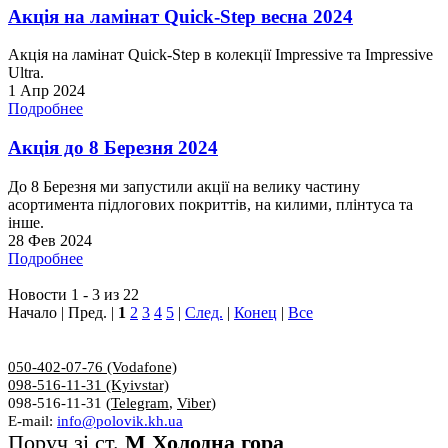
Акція на ламінат Quick-Step весна 2024
Акція на ламінат Quick-Step в колекції Impressive та Impressive
Ultra.
1 Апр 2024
Подробнее
Акція до 8 Березня 2024
До 8 Березня ми запустили акції на велику частину
асортимента підлогових покриттів, на килими, плінтуса та
інше.
28 Фев 2024
Подробнее
Новости 1 - 3 из 22
Начало | Пред. |
1
2
3
4
5
|
След.
|
Конец
|
Все
050-402-07-76 (Vodafone)
098-516-11-31 (Kyivstar)
098-516-11-31 (
Telegram
,
Viber
)
E-mail:
info@polovik.kh.ua
Поруч зі ст.
М Холодна гора