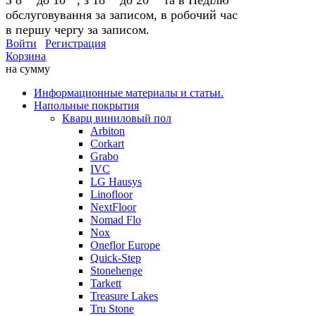
обслуговування за записом, в робочий час
в першу чергу за записом.
Войти
Регистрация
Корзина
на сумму
Информационные материалы и статьи.
Напольные покрытия
Кварц виниловый пол
Arbiton
Corkart
Grabo
IVC
LG Hausys
Linofloor
NextFloor
Nomad Flo
Nox
Oneflor Europe
Quick-Step
Stonehenge
Tarkett
Treasure Lakes
Tru Stone