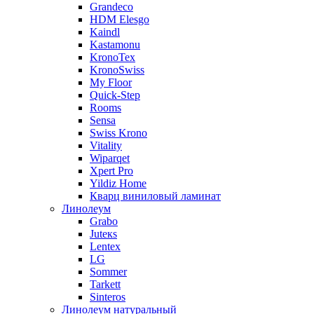
Grandeco
HDM Elesgo
Kaindl
Kastamonu
KronoTex
KronoSwiss
My Floor
Quick-Step
Rooms
Sensa
Swiss Krono
Vitality
Wiparqet
Xpert Pro
Yildiz Home
Кварц виниловый ламинат
Линолеум
Grabo
Juteкs
Lentex
LG
Sommer
Tarkett
Sinteros
Линолеум натуральный