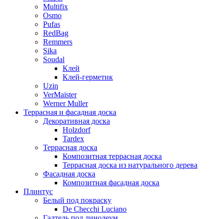
Multifix
Osmo
Pufas
RedBag
Remmers
Sika
Soudal
Клей
Клей-герметик
Uzin
VerMaister
Werner Muller
Террасная и фасадная доска
Декоративная доска
Holzdorf
Tardex
Террасная доска
Композитная террасная доска
Террасная доска из натурального дерева
Фасадная доска
Композитная фасадная доска
Плинтус
Белый под покраску
De Checchi Luciano
Галтель под линолеум