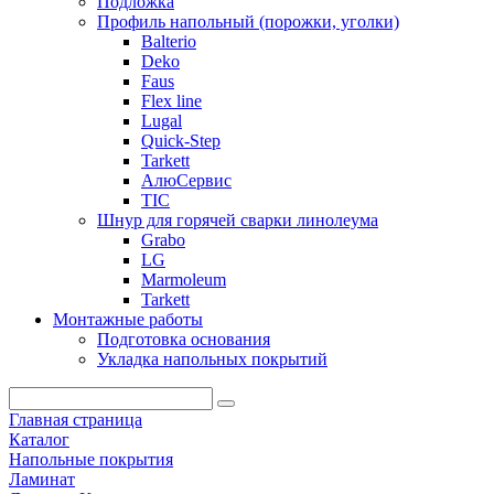
Подложка
Профиль напольный (порожки, уголки)
Balterio
Deko
Faus
Flex line
Lugal
Quick-Step
Tarkett
АлюСервис
ТІС
Шнур для горячей сварки линолеума
Grabo
LG
Marmoleum
Tarkett
Монтажные работы
Подготовка основания
Укладка напольных покрытий
Главная страница
Каталог
Напольные покрытия
Ламинат