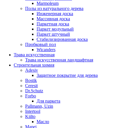
Marmoleum
Полы из натурального дерева
Инженерная доска
Массивная доска
Паркетная доска
Паркет модульный
Паркет штучный
Стабилизированная доска
Пробковый пол
Wicanders
Трава искусственная
Трава искусственная ландшафтная
Строительная химия
Adesiv
Защитное покрытие для дерева
Bostik
Ceresit
Dr.Schutz
Forbo
Для паркета
Pallmann, Uzin
Intertool
Kiilto
Масло
Mapei