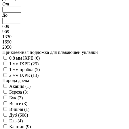
От
До
609
969
1330
1690
2050
Приклеенная подложка для плавающей укладки
0,8 мм IXPE (
6
)
1 мм IXPE (
29
)
1 мм пробка (
5
)
2 мм IXPE (
13
)
Порода древа
Акация (
1
)
Береза (
3
)
Бук (
2
)
Венге (
3
)
Вишня (
1
)
Дуб (
608
)
Ель (
4
)
Каштан (
9
)