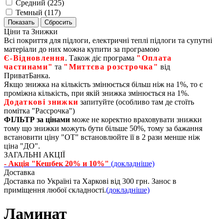
Средний (
225
)
Темный (
117
)
Ціни та Знижки
Всі покриття для підлоги, електричні теплі підлоги та супутні
матеріали до них можна купити за програмою
Є‑Відновлення
. Також діє програма
"Оплата
частинами"
та
"Миттєва розстрочка"
від
ПриватБанка.
Якщо знижка на кількість змінюється більш ніж на 1%, то є
проміжна кількість, при якій знижка змінюється на 1%.
Додаткові знижки
запитуйте (особливо там де стоїть
помітка "Рассрочка")
ФІЛЬТР за цінами
може не коректно враховувати знижки
тому що знижки можуть бути більше 50%, тому за бажання
встановити ціну "ОТ" встановлюйте її в 2 рази менше ніж
ціна "ДО".
ЗАГАЛЬНІ АКЦІЇ
- Акція "Кешбек 20% и 10%"
(докладніше)
Доставка
Доставка по Україні та Харкові від 300 грн. Занос в
приміщення любої складності.
(докладніше)
Ламинат