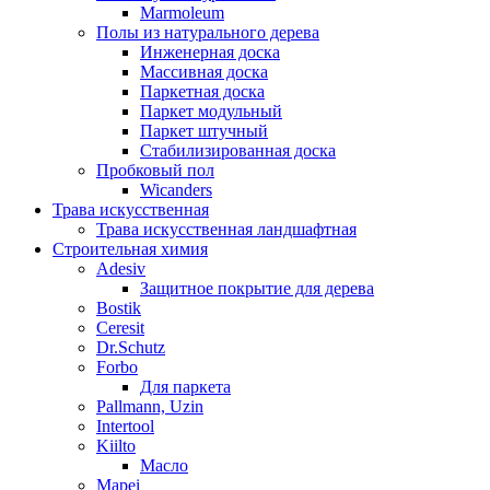
Marmoleum
Полы из натурального дерева
Инженерная доска
Массивная доска
Паркетная доска
Паркет модульный
Паркет штучный
Стабилизированная доска
Пробковый пол
Wicanders
Трава искусственная
Трава искусственная ландшафтная
Строительная химия
Adesiv
Защитное покрытие для дерева
Bostik
Ceresit
Dr.Schutz
Forbo
Для паркета
Pallmann, Uzin
Intertool
Kiilto
Масло
Mapei