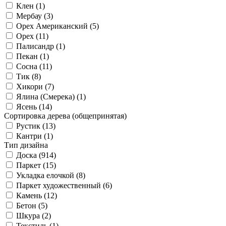
Клен (
1
)
Мербау (
3
)
Орех Американский (
5
)
Орех (
11
)
Палисандр (
1
)
Пекан (
1
)
Сосна (
11
)
Тик (
8
)
Хикори (
7
)
Ялина (Смерека) (
1
)
Ясень (
14
)
Сортировка дерева (общепринятая)
Рустик (
13
)
Кантри (
1
)
Тип дизайна
Доска (
914
)
Паркет (
15
)
Укладка елочкой (
8
)
Паркет художественный (
6
)
Камень (
12
)
Бетон (
5
)
Шкура (
2
)
Текстиль (
1
)