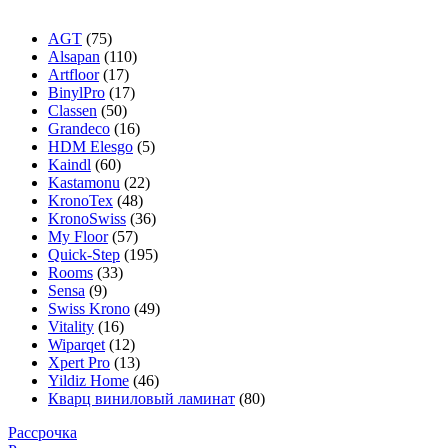
AGT
(75)
Alsapan
(110)
Artfloor
(17)
BinylPro
(17)
Classen
(50)
Grandeco
(16)
HDM Elesgo
(5)
Kaindl
(60)
Kastamonu
(22)
KronoTex
(48)
KronoSwiss
(36)
My Floor
(57)
Quick-Step
(195)
Rooms
(33)
Sensa
(9)
Swiss Krono
(49)
Vitality
(16)
Wiparqet
(12)
Xpert Pro
(13)
Yildiz Home
(46)
Кварц виниловый ламинат
(80)
Рассрочка