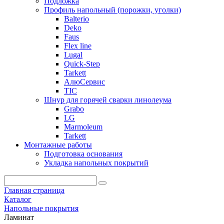
Подложка
Профиль напольный (порожки, уголки)
Balterio
Deko
Faus
Flex line
Lugal
Quick-Step
Tarkett
АлюСервис
ТІС
Шнур для горячей сварки линолеума
Grabo
LG
Marmoleum
Tarkett
Монтажные работы
Подготовка основания
Укладка напольных покрытий
Главная страница
Каталог
Напольные покрытия
Ламинат