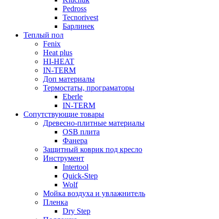
Pedross
Tecnorivest
Барлинек
Теплый пол
Fenix
Heat plus
HI-HEAT
IN-TERM
Доп материалы
Термостаты, програматоры
Eberle
IN-TERM
Сопутствующие товары
Древесно-плитные материалы
OSB плита
Фанера
Защитный коврик под кресло
Инструмент
Intertool
Quick-Step
Wolf
Мойка воздуха и увлажнитель
Пленка
Dry Step