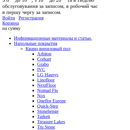
обслуговування за записом, в робочий час
в першу чергу за записом.
Войти
Регистрация
Корзина
на сумму
Информационные материалы и статьи.
Напольные покрытия
Кварц виниловый пол
Arbiton
Corkart
Grabo
IVC
LG Hausys
Linofloor
NextFloor
Nomad Flo
Nox
Oneflor Europe
Quick-Step
Stonehenge
Tarkett
Treasure Lakes
Tru Stone