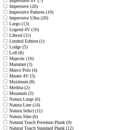
Impression 4V (
7
)
Impressive (
20
)
Impressive Patterns (
10
)
Impressive Ultra (
20
)
Largo (
13
)
Legend 4V (
10
)
Liberal (
11
)
Limited Edition (
1
)
Lodge (
5
)
Loft (
8
)
Majectic (
10
)
Mammut (
3
)
Marco Polo (
4
)
Master 4V (
5
)
Maximum (
8
)
Medina (
2
)
Mountain (
5
)
Natura Large (
6
)
Natura Line (
14
)
Natura Select (
11
)
Natura Slim (
6
)
Natural Touch Premium Plank (
9
)
Natural Touch Standard Plank (
12
)