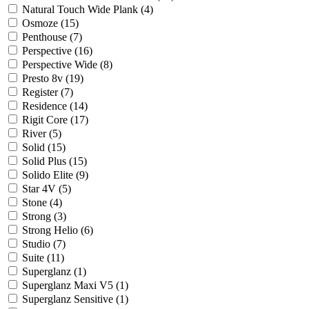
Natural Touch Wide Plank (
4
)
Osmoze (
15
)
Penthouse (
7
)
Perspective (
16
)
Perspective Wide (
8
)
Presto 8v (
19
)
Register (
7
)
Residence (
14
)
Rigit Core (
17
)
River (
5
)
Solid (
15
)
Solid Plus (
15
)
Solido Elite (
9
)
Star 4V (
5
)
Stone (
4
)
Strong (
3
)
Strong Helio (
6
)
Studio (
7
)
Suite (
11
)
Superglanz (
1
)
Superglanz Maxi V5 (
1
)
Superglanz Sensitive (
1
)