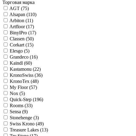
Торговая марка
AGT (
75
)
Alsapan (
110
)
Arbiton (
11
)
Artfloor (
17
)
BinylPro (
17
)
Classen (
50
)
Corkart (
15
)
Elesgo (
5
)
Grandeco (
16
)
Kaindl (
60
)
Kastamonu (
22
)
KronoSwiss (
36
)
KronoTex (
48
)
My Floor (
57
)
Nox (
5
)
Quick-Step (
196
)
Rooms (
33
)
Sensa (
9
)
Stonehenge (
3
)
Swiss Krono (
49
)
Treasure Lakes (
13
)
Tru Stone (
17
)