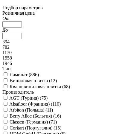
Подбор параметров
Розничная цена
От
До
394
782
1170
1558
1946
Тип
Ламинат (
886
)
Виниловая плитка (
12
)
Кварц виниловая плитка (
68
)
Производитель
AGT (Турция) (
75
)
Alsafloor (Франция) (
110
)
Arbiton (Польша) (
11
)
Berry Alloc (Бельгия) (
16
)
Classen (Германия) (
71
)
Corkart (Португалия) (
15
)
HDM GmbH (Германия) (
5
)