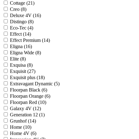
Cottage (
21
)
Creo (
8
)
Deluxe 4V (
16
)
Distingo (
8
)
Eco-Tec (
4
)
Effect (
14
)
Effect Premium (
14
)
Eligna (
16
)
Eligna Wide (
8
)
Elite (
8
)
Exquisa (
8
)
Exquisit (
27
)
Exquisit plus (
18
)
Extravagant Dynamic (
5
)
Floorpan Black (
6
)
Floorpan Orange (
6
)
Floorpan Red (
10
)
Galaxy 4V (
12
)
Generation 12 (
1
)
Grunhof (
14
)
Home (
10
)
Home 4V (
6
)