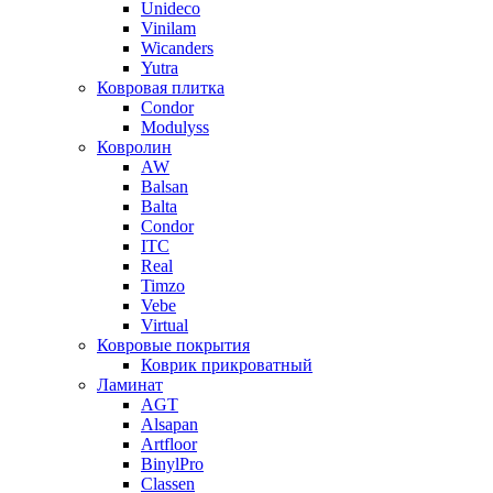
Unideco
Vinilam
Wicanders
Yutra
Ковровая плитка
Condor
Modulyss
Ковролин
AW
Balsan
Balta
Condor
ITC
Real
Timzo
Vebe
Virtual
Ковровые покрытия
Коврик прикроватный
Ламинат
AGT
Alsapan
Artfloor
BinylPro
Classen