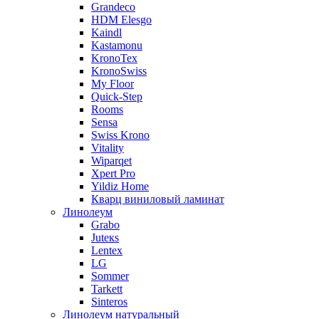
Grandeco
HDM Elesgo
Kaindl
Kastamonu
KronoTex
KronoSwiss
My Floor
Quick-Step
Rooms
Sensa
Swiss Krono
Vitality
Wiparqet
Xpert Pro
Yildiz Home
Кварц виниловый ламинат
Линолеум
Grabo
Juteкs
Lentex
LG
Sommer
Tarkett
Sinteros
Линолеум натуральный