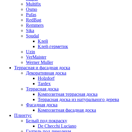
Multifix
Osmo
Pufas
RedBag
Remmers
Sika
Soudal
Клей
Клей-герметик
Uzin
VerMaister
Werner Muller
Террасная и фасадная доска
Декоративная доска
Holzdorf
Tardex
Террасная доска
Композитная террасная доска
Террасная доска из натурального дерева
Фасадная доска
Композитная фасадная доска
Плинтус
Белый под покраску
De Checchi Luciano
Галтель под линолеум