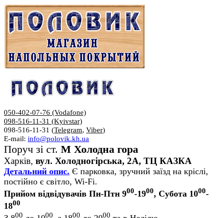
050-402-07-76 (Vodafone)
098-516-11-31 (Kyivstar)
098-516-11-31 (
Telegram
,
Viber
)
E-mail:
info@polovik.kh.ua
Поруч зі ст.
М Холодна гора
Харків,
вул. Холодногірська, 2А, ТЦ КАЗКА
Детальний опис.
Є парковка, зручний заїзд на кріслі,
постійно є світло, Wi-Fi.
00
00
00
Прийом відвідувачів Пн-Птн 9
-19
, Субота 10
-
00
18
00
00
00
00
З 8
до 10
, з 18
до 20
та в Неділю