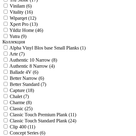
Vinilam (
6
)
Vitality (
16
)
Wiparqet (
12
)
Xpert Pro (
13
)
Yildiz Home (
46
)
Yutra (
9
)
Коллекция
Alpha Vinyl Blos base Small Planks (
1
)
Arte (
7
)
Authentic 10 Narrow (
8
)
Authentic 8 Narrow (
4
)
Ballade 4V (
6
)
Better Narrow (
6
)
Better Standard (
7
)
Capture (
18
)
Chalet (
7
)
Charme (
8
)
Classic (
25
)
Classic Touch Premium Plank (
11
)
Classic Touch Standard Plank (
24
)
Clip 400 (
11
)
Concept Series (
6
)