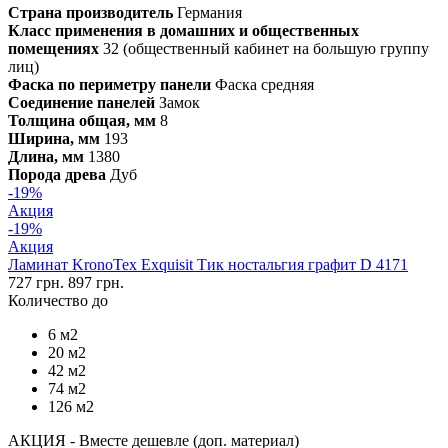
Страна производитель
Германия
Класс применения в домашних и общественных
помещениях
32 (общественный кабинет на большую группу
лиц)
Фаска по периметру панели
Фаска средняя
Соединение панелей
Замок
Толщина общая, мм
8
Ширина, мм
193
Длина, мм
1380
Порода древа
Дуб
-19%
Акция
-19%
Акция
Ламинат KronoTex Exquisit Тик ностальгия графит D 4171
727 грн.
897 грн.
Количество до
6 м2
20 м2
42 м2
74 м2
126 м2
АКЦИЯ - Вместе дешевле (доп. материал)