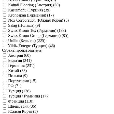
Kaindl Flooring (Австрия) (
60
)
Kastamonu (Турция) (
39
)
Kronospan (Германия) (
17
)
Nox Corporation (Южная Корея) (
5
)
Salag (Польша) (
9
)
Swiss Krono Tex (Германия) (
138
)
Swiss Krono Group (Германия) (
85
)
Unilin (Бельгия) (
225
)
Yildiz Entegre (Турция) (
46
)
Страна производитель
Австрия (
60
)
Бельгия (
241
)
Германия (
231
)
Китай (
33
)
Польша (
9
)
Португалия (
15
)
РФ (
71
)
Турция (
138
)
Турция / Румыния (
17
)
Франция (
110
)
Швейцария (
36
)
Южная Корея (
5
)