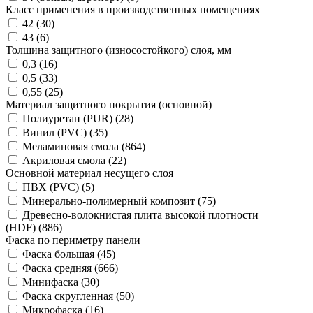
Класс применения в производственных помещениях
42 (
30
)
43 (
6
)
Толщина защитного (износостойкого) слоя, мм
0,3 (
16
)
0,5 (
33
)
0,55 (
25
)
Материал защитного покрытия (основной)
Полиуретан (PUR) (
28
)
Винил (PVC) (
35
)
Меламиновая смола (
864
)
Акриловая смола (
22
)
Основной материал несущего слоя
ПВХ (PVC) (
5
)
Минерально-полимерный композит (
75
)
Древесно-волокнистая плита высокой плотности
(HDF) (
886
)
Фаска по периметру панели
Фаска большая (
45
)
Фаска средняя (
666
)
Минифаска (
30
)
Фаска скругленная (
50
)
Микрофаска (
16
)