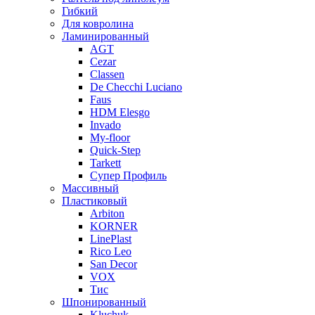
Гибкий
Для ковролина
Ламинированный
AGT
Cezar
Classen
De Checchi Luciano
Faus
HDM Elesgo
Invado
My-floor
Quick-Step
Tarkett
Супер Профиль
Массивный
Пластиковый
Arbiton
KORNER
LinePlast
Rico Leo
San Decor
VOX
Тис
Шпонированный
Kluchuk