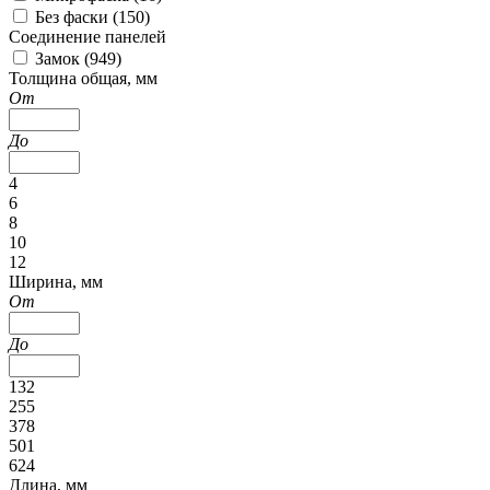
Без фаски (
150
)
Соединение панелей
Замок (
949
)
Толщина общая, мм
От
До
4
6
8
10
12
Ширина, мм
От
До
132
255
378
501
624
Длина, мм