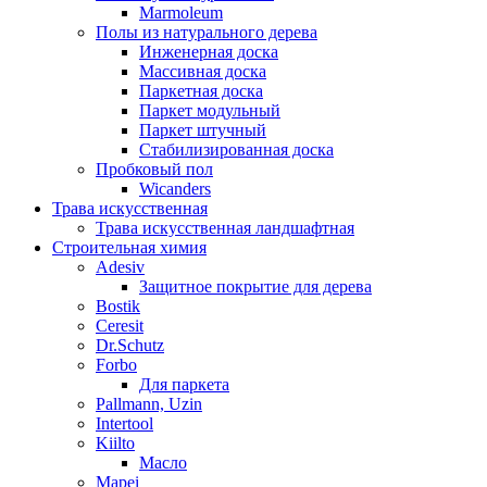
Marmoleum
Полы из натурального дерева
Инженерная доска
Массивная доска
Паркетная доска
Паркет модульный
Паркет штучный
Стабилизированная доска
Пробковый пол
Wicanders
Трава искусственная
Трава искусственная ландшафтная
Строительная химия
Adesiv
Защитное покрытие для дерева
Bostik
Ceresit
Dr.Schutz
Forbo
Для паркета
Pallmann, Uzin
Intertool
Kiilto
Масло
Mapei