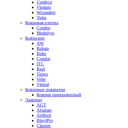
Unideco
Vinilam
Wicanders
Yutra
Ковровая плитка
Condor
Modulyss
Ковролин
AW
Balsan
Balta
Condor
ITC
Real
Timzo
Vebe
Virtual
Ковровые покрытия
Коврик прикроватный
Ламинат
AGT
Alsapan
Artfloor
BinylPro
Classen