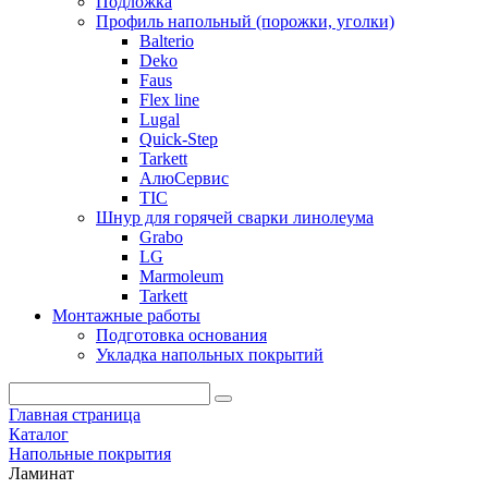
Подложка
Профиль напольный (порожки, уголки)
Balterio
Deko
Faus
Flex line
Lugal
Quick-Step
Tarkett
АлюСервис
ТІС
Шнур для горячей сварки линолеума
Grabo
LG
Marmoleum
Tarkett
Монтажные работы
Подготовка основания
Укладка напольных покрытий
Главная страница
Каталог
Напольные покрытия
Ламинат