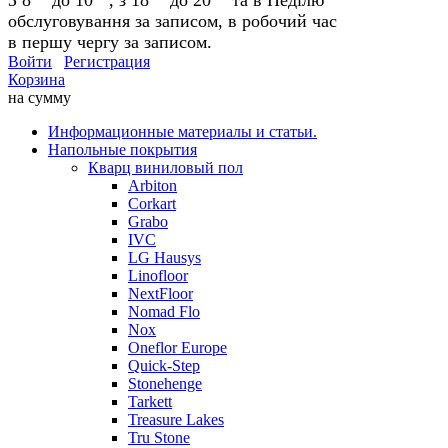
обслуговування за записом, в робочий час
в першу чергу за записом.
Войти
Регистрация
Корзина
на сумму
Информационные материалы и статьи.
Напольные покрытия
Кварц виниловый пол
Arbiton
Corkart
Grabo
IVC
LG Hausys
Linofloor
NextFloor
Nomad Flo
Nox
Oneflor Europe
Quick-Step
Stonehenge
Tarkett
Treasure Lakes
Tru Stone