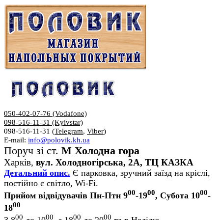
050-402-07-76 (Vodafone)
098-516-11-31 (Kyivstar)
098-516-11-31 (
Telegram
,
Viber
)
E-mail:
info@polovik.kh.ua
Поруч зі ст.
М Холодна гора
Харків,
вул. Холодногірська, 2А, ТЦ КАЗКА
Детальний опис.
Є парковка, зручний заїзд на кріслі,
постійно є світло, Wi-Fi.
00
00
00
Прийом відвідувачів Пн-Птн 9
-19
, Субота 10
-
00
18
00
00
00
00
З 8
до 10
, з 18
до 20
та в Неділю