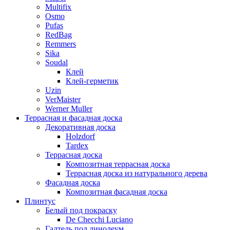
Multifix
Osmo
Pufas
RedBag
Remmers
Sika
Soudal
Клей
Клей-герметик
Uzin
VerMaister
Werner Muller
Террасная и фасадная доска
Декоративная доска
Holzdorf
Tardex
Террасная доска
Композитная террасная доска
Террасная доска из натурального дерева
Фасадная доска
Композитная фасадная доска
Плинтус
Белый под покраску
De Checchi Luciano
Галтель под линолеум