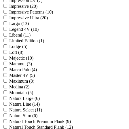
Impression 4V (
7
)
Impressive (
20
)
Impressive Patterns (
10
)
Impressive Ultra (
20
)
Largo (
13
)
Legend 4V (
10
)
Liberal (
11
)
Limited Edition (
1
)
Lodge (
5
)
Loft (
8
)
Majectic (
10
)
Mammut (
3
)
Marco Polo (
4
)
Master 4V (
5
)
Maximum (
8
)
Medina (
2
)
Mountain (
5
)
Natura Large (
6
)
Natura Line (
14
)
Natura Select (
11
)
Natura Slim (
6
)
Natural Touch Premium Plank (
9
)
Natural Touch Standard Plank (
12
)