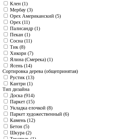
Клен (
1
)
Мербау (
3
)
Орех Американский (
5
)
Орех (
11
)
Палисандр (
1
)
Пекан (
1
)
Сосна (
11
)
Тик (
8
)
Хикори (
7
)
Ялина (Смерека) (
1
)
Ясень (
14
)
Сортировка дерева (общепринятая)
Рустик (
13
)
Кантри (
1
)
Тип дизайна
Доска (
914
)
Паркет (
15
)
Укладка елочкой (
8
)
Паркет художественный (
6
)
Камень (
12
)
Бетон (
5
)
Шкура (
2
)
Текстиль (
1
)