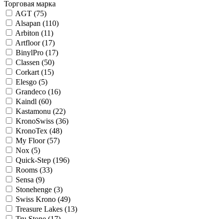
Торговая марка
AGT (
75
)
Alsapan (
110
)
Arbiton (
11
)
Artfloor (
17
)
BinylPro (
17
)
Classen (
50
)
Corkart (
15
)
Elesgo (
5
)
Grandeco (
16
)
Kaindl (
60
)
Kastamonu (
22
)
KronoSwiss (
36
)
KronoTex (
48
)
My Floor (
57
)
Nox (
5
)
Quick-Step (
196
)
Rooms (
33
)
Sensa (
9
)
Stonehenge (
3
)
Swiss Krono (
49
)
Treasure Lakes (
13
)
Tru Stone (
17
)