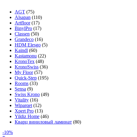
AGT
(75)
Alsapan
(110)
Artfloor
(17)
BinylPro
(17)
Classen
(50)
Grandeco
(16)
HDM Elesgo
(5)
Kaindl
(60)
Kastamonu
(22)
KronoTex
(48)
KronoSwiss
(36)
My Floor
(57)
Quick-Step
(195)
Rooms
(33)
Sensa
(9)
Swiss Krono
(49)
Vitality
(16)
Wiparqet
(12)
Xpert Pro
(13)
Yildiz Home
(46)
Кварц виниловый ламинат
(80)
-10%