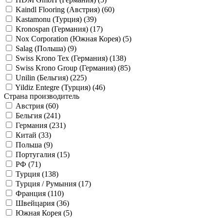
Kaindl Flooring (Австрия) (
60
)
Kastamonu (Турция) (
39
)
Kronospan (Германия) (
17
)
Nox Corporation (Южная Корея) (
5
)
Salag (Польша) (
9
)
Swiss Krono Tex (Германия) (
138
)
Swiss Krono Group (Германия) (
85
)
Unilin (Бельгия) (
225
)
Yildiz Entegre (Турция) (
46
)
Страна производитель
Австрия (
60
)
Бельгия (
241
)
Германия (
231
)
Китай (
33
)
Польша (
9
)
Португалия (
15
)
РФ (
71
)
Турция (
138
)
Турция / Румыния (
17
)
Франция (
110
)
Швейцария (
36
)
Южная Корея (
5
)