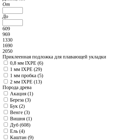
От
До
609
969
1330
1690
2050
Приклеенная подложка для плавающей укладки
0,8 мм IXPE (
6
)
1 мм IXPE (
29
)
1 мм пробка (
5
)
2 мм IXPE (
13
)
Порода древа
Акация (
1
)
Береза (
3
)
Бук (
2
)
Венге (
3
)
Вишня (
1
)
Дуб (
608
)
Ель (
4
)
Каштан (
9
)