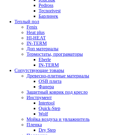
Pedross
Tecnorivest
Барлинек
Теплый пол
Fenix
Heat plus
HI-HEAT
IN-TERM
Доп материалы
Термостаты, програматоры
Eberle
IN-TERM
Сопутствующие товары
Древесно-плитные материалы
OSB плита
Фанера
Защитный коврик под кресло
Инструмент
Intertool
Quick-Step
Wolf
Мойка воздуха и увлажнитель
Пленка
Dry Step