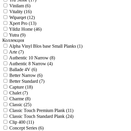
Vinilam (
6
)
Vitality (
16
)
Wiparqet (
12
)
Xpert Pro (
13
)
Yildiz Home (
46
)
Yutra (
9
)
Коллекция
Alpha Vinyl Blos base Small Planks (
1
)
Arte (
7
)
Authentic 10 Narrow (
8
)
Authentic 8 Narrow (
4
)
Ballade 4V (
6
)
Better Narrow (
6
)
Better Standard (
7
)
Capture (
18
)
Chalet (
7
)
Charme (
8
)
Classic (
25
)
Classic Touch Premium Plank (
11
)
Classic Touch Standard Plank (
24
)
Clip 400 (
11
)
Concept Series (
6
)