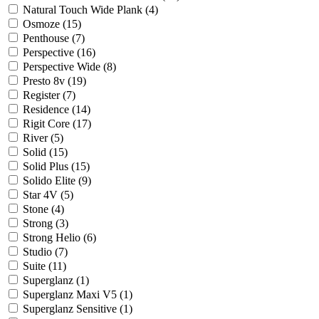
Natural Touch Wide Plank (
4
)
Osmoze (
15
)
Penthouse (
7
)
Perspective (
16
)
Perspective Wide (
8
)
Presto 8v (
19
)
Register (
7
)
Residence (
14
)
Rigit Core (
17
)
River (
5
)
Solid (
15
)
Solid Plus (
15
)
Solido Elite (
9
)
Star 4V (
5
)
Stone (
4
)
Strong (
3
)
Strong Helio (
6
)
Studio (
7
)
Suite (
11
)
Superglanz (
1
)
Superglanz Maxi V5 (
1
)
Superglanz Sensitive (
1
)