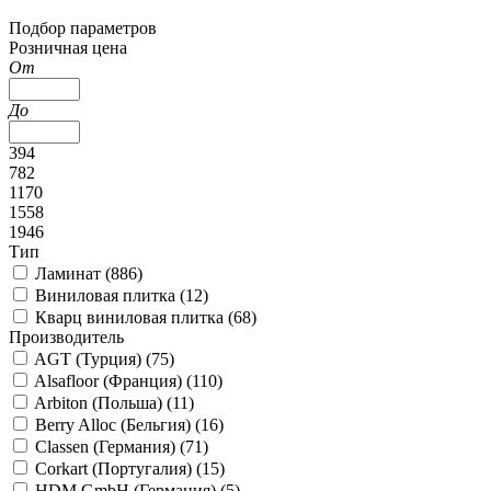
Подбор параметров
Розничная цена
От
До
394
782
1170
1558
1946
Тип
Ламинат (
886
)
Виниловая плитка (
12
)
Кварц виниловая плитка (
68
)
Производитель
AGT (Турция) (
75
)
Alsafloor (Франция) (
110
)
Arbiton (Польша) (
11
)
Berry Alloc (Бельгия) (
16
)
Classen (Германия) (
71
)
Corkart (Португалия) (
15
)
HDM GmbH (Германия) (
5
)