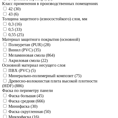
Класс применения в производственных помещениях
42 (
30
)
43 (
6
)
Толщина защитного (износостойкого) слоя, мм
0,3 (
16
)
0,5 (
33
)
0,55 (
25
)
Материал защитного покрытия (основной)
Полиуретан (PUR) (
28
)
Винил (PVC) (
35
)
Меламиновая смола (
864
)
Акриловая смола (
22
)
Основной материал несущего слоя
ПВХ (PVC) (
5
)
Минерально-полимерный композит (
75
)
Древесно-волокнистая плита высокой плотности
(HDF) (
886
)
Фаска по периметру панели
Фаска большая (
45
)
Фаска средняя (
666
)
Минифаска (
30
)
Фаска скругленная (
50
)
Микрофаска (
16
)