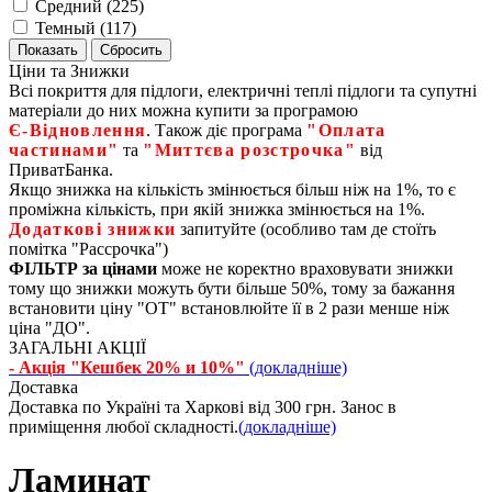
Средний (
225
)
Темный (
117
)
Ціни та Знижки
Всі покриття для підлоги, електричні теплі підлоги та супутні
матеріали до них можна купити за програмою
Є‑Відновлення
. Також діє програма
"Оплата
частинами"
та
"Миттєва розстрочка"
від
ПриватБанка.
Якщо знижка на кількість змінюється більш ніж на 1%, то є
проміжна кількість, при якій знижка змінюється на 1%.
Додаткові знижки
запитуйте (особливо там де стоїть
помітка "Рассрочка")
ФІЛЬТР за цінами
може не коректно враховувати знижки
тому що знижки можуть бути більше 50%, тому за бажання
встановити ціну "ОТ" встановлюйте її в 2 рази менше ніж
ціна "ДО".
ЗАГАЛЬНІ АКЦІЇ
- Акція "Кешбек 20% и 10%"
(докладніше)
Доставка
Доставка по Україні та Харкові від 300 грн. Занос в
приміщення любої складності.
(докладніше)
Ламинат