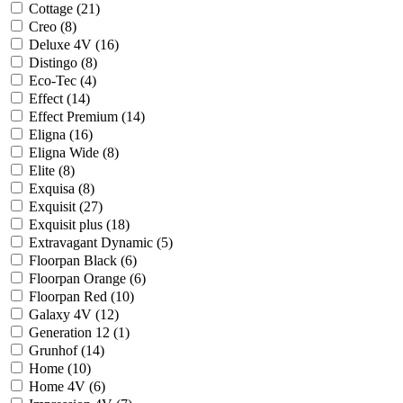
Cottage (
21
)
Creo (
8
)
Deluxe 4V (
16
)
Distingo (
8
)
Eco-Tec (
4
)
Effect (
14
)
Effect Premium (
14
)
Eligna (
16
)
Eligna Wide (
8
)
Elite (
8
)
Exquisa (
8
)
Exquisit (
27
)
Exquisit plus (
18
)
Extravagant Dynamic (
5
)
Floorpan Black (
6
)
Floorpan Orange (
6
)
Floorpan Red (
10
)
Galaxy 4V (
12
)
Generation 12 (
1
)
Grunhof (
14
)
Home (
10
)
Home 4V (
6
)