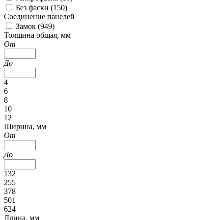
Без фаски (
150
)
Соединение панелей
Замок (
949
)
Толщина общая, мм
От
До
4
6
8
10
12
Ширина, мм
От
До
132
255
378
501
624
Длина, мм