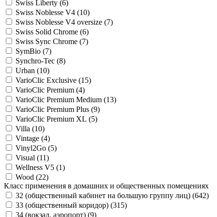
Swiss Liberty (
6
)
Swiss Noblesse V4 (
10
)
Swiss Noblesse V4 oversize (
7
)
Swiss Solid Chrome (
6
)
Swiss Sync Chrome (
7
)
SymBio (
7
)
Synchro-Tec (
8
)
Urban (
10
)
VarioClic Exclusive (
15
)
VarioClic Premium (
4
)
VarioClic Premium Medium (
13
)
VarioClic Premium Plus (
9
)
VarioClic Premium XL (
5
)
Villa (
10
)
Vintage (
4
)
Vinyl2Go (
5
)
Visual (
11
)
Wellness V5 (
1
)
Wood (
22
)
Класс применения в домашних и общественных помещениях
32 (общественный кабинет на большую группу лиц) (
642
)
33 (общественный коридор) (
315
)
34 (вокзал, аэропорт) (
9
)