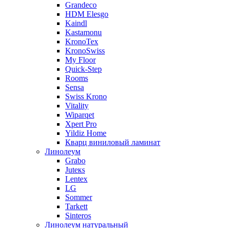
Grandeco
HDM Elesgo
Kaindl
Kastamonu
KronoTex
KronoSwiss
My Floor
Quick-Step
Rooms
Sensa
Swiss Krono
Vitality
Wiparqet
Xpert Pro
Yildiz Home
Кварц виниловый ламинат
Линолеум
Grabo
Juteкs
Lentex
LG
Sommer
Tarkett
Sinteros
Линолеум натуральный