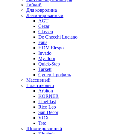
Гибкий
Для ковролина
Ламинированный
AGT
Cezar
Classen
De Checchi Luciano
Faus
HDM Elesgo
Invado
My-floor
Quick-Step
Tarkett
Супер Профиль
Массивный
Пластиковый
Arbiton
KORNER
LinePlast
Rico Leo
San Decor
VOX
Тис
Шпонированный
Kluchuk