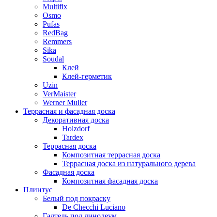
Multifix
Osmo
Pufas
RedBag
Remmers
Sika
Soudal
Клей
Клей-герметик
Uzin
VerMaister
Werner Muller
Террасная и фасадная доска
Декоративная доска
Holzdorf
Tardex
Террасная доска
Композитная террасная доска
Террасная доска из натурального дерева
Фасадная доска
Композитная фасадная доска
Плинтус
Белый под покраску
De Checchi Luciano
Галтель под линолеум