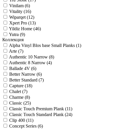
Vinilam (
6
)
Vitality (
16
)
Wiparqet (
12
)
Xpert Pro (
13
)
Yildiz Home (
46
)
Yutra (
9
)
Коллекция
Alpha Vinyl Blos base Small Planks (
1
)
Arte (
7
)
Authentic 10 Narrow (
8
)
Authentic 8 Narrow (
4
)
Ballade 4V (
6
)
Better Narrow (
6
)
Better Standard (
7
)
Capture (
18
)
Chalet (
7
)
Charme (
8
)
Classic (
25
)
Classic Touch Premium Plank (
11
)
Classic Touch Standard Plank (
24
)
Clip 400 (
11
)
Concept Series (
6
)