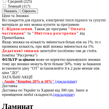
Средний (
225
)
Темный (
117
)
Ціни та Знижки
Всі покриття для підлоги, електричні теплі підлоги та супутні
матеріали до них можна купити за програмою
Є‑Відновлення
. Також діє програма
"Оплата
частинами"
та
"Миттєва розстрочка"
від
ПриватБанка.
Якщо знижка на кількість змінюється більш ніж на 1%, то є
проміжна кількість, при якій знижка змінюється на 1%.
Додаткові знижки
запитуйте (особливо там де стоїть
помітка "Рассрочка")
ФІЛЬТР за цінами
може не коректно враховувати знижки
тому що знижки можуть бути більше 50%, тому за бажання
встановити ціну "ОТ" встановлюйте її в 2 рази менше ніж
ціна "ДО".
ЗАГАЛЬНІ АКЦІЇ
- Акція "Кешбек 20% и 10%"
(докладніше)
Доставка
Доставка по Україні та Харкові від 300 грн. Занос в
приміщення любої складності.
(докладніше)
Ламинат