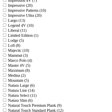
Impression 4V (
7
)
Impressive (
20
)
Impressive Patterns (
10
)
Impressive Ultra (
20
)
Largo (
13
)
Legend 4V (
10
)
Liberal (
11
)
Limited Edition (
1
)
Lodge (
5
)
Loft (
8
)
Majectic (
10
)
Mammut (
3
)
Marco Polo (
4
)
Master 4V (
5
)
Maximum (
8
)
Medina (
2
)
Mountain (
5
)
Natura Large (
6
)
Natura Line (
14
)
Natura Select (
11
)
Natura Slim (
6
)
Natural Touch Premium Plank (
9
)
Natural Touch Standard Plank (
12
)