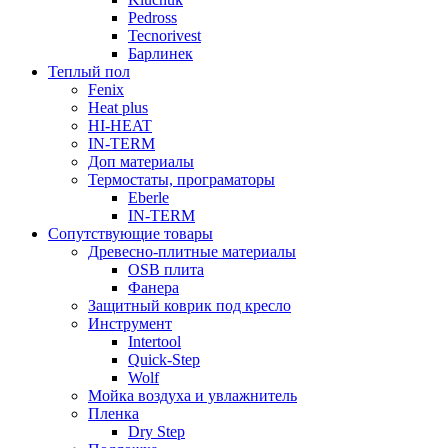
Pedross
Tecnorivest
Барлинек
Теплый пол
Fenix
Heat plus
HI-HEAT
IN-TERM
Доп материалы
Термостаты, програматоры
Eberle
IN-TERM
Сопутствующие товары
Древесно-плитные материалы
OSB плита
Фанера
Защитный коврик под кресло
Инструмент
Intertool
Quick-Step
Wolf
Мойка воздуха и увлажнитель
Пленка
Dry Step