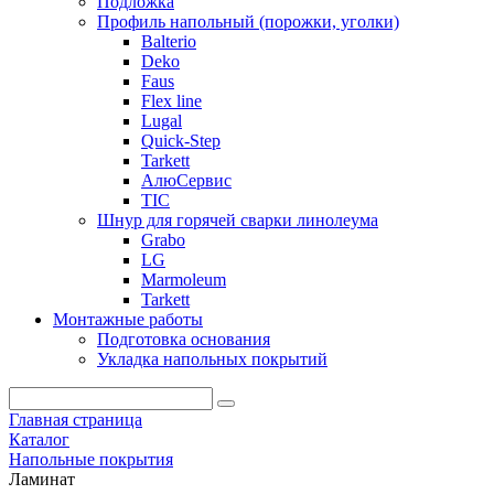
Подложка
Профиль напольный (порожки, уголки)
Balterio
Deko
Faus
Flex line
Lugal
Quick-Step
Tarkett
АлюСервис
ТІС
Шнур для горячей сварки линолеума
Grabo
LG
Marmoleum
Tarkett
Монтажные работы
Подготовка основания
Укладка напольных покрытий
Главная страница
Каталог
Напольные покрытия
Ламинат