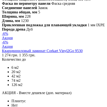
Фаска по периметру панели
Фаска средняя
Соединение панелей
Замок
Толщина общая, мм
5
Ширина, мм
228
Длина, мм
1230
Приклеенная подложка для плавающей укладки
1 мм IXPE
Порода древа
Дуб
-6%
Акция
-6%
Акция
Кварцвиниловый ламинат Corkart Vinyl2Go 9530
1 274 грн.
1 355 грн.
Количество до
6 м2
20 м2
42 м2
74 м2
126 м2
АКЦИЯ - Вместе дешевле (доп. материал)
Плинтус
Нет