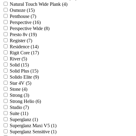
Natural Touch Wide Plank (
4
)
Osmoze (
15
)
Penthouse (
7
)
Perspective (
16
)
Perspective Wide (
8
)
Presto 8v (
19
)
Register (
7
)
Residence (
14
)
Rigit Core (
17
)
River (
5
)
Solid (
15
)
Solid Plus (
15
)
Solido Elite (
9
)
Star 4V (
5
)
Stone (
4
)
Strong (
3
)
Strong Helio (
6
)
Studio (
7
)
Suite (
11
)
Superglanz (
1
)
Superglanz Maxi V5 (
1
)
Superglanz Sensitive (
1
)