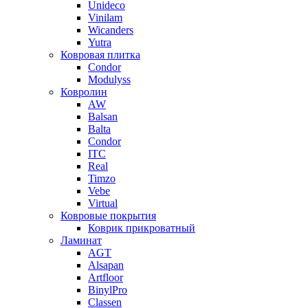
Unideco
Vinilam
Wicanders
Yutra
Ковровая плитка
Condor
Modulyss
Ковролин
AW
Balsan
Balta
Condor
ITC
Real
Timzo
Vebe
Virtual
Ковровые покрытия
Коврик прикроватный
Ламинат
AGT
Alsapan
Artfloor
BinylPro
Classen