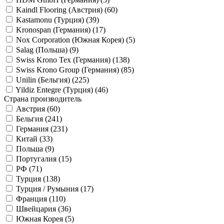
Kaindl Flooring (Австрия) (
60
)
Kastamonu (Турция) (
39
)
Kronospan (Германия) (
17
)
Nox Corporation (Южная Корея) (
5
)
Salag (Польша) (
9
)
Swiss Krono Tex (Германия) (
138
)
Swiss Krono Group (Германия) (
85
)
Unilin (Бельгия) (
225
)
Yildiz Entegre (Турция) (
46
)
Страна производитель
Австрия (
60
)
Бельгия (
241
)
Германия (
231
)
Китай (
33
)
Польша (
9
)
Португалия (
15
)
РФ (
71
)
Турция (
138
)
Турция / Румыния (
17
)
Франция (
110
)
Швейцария (
36
)
Южная Корея (
5
)