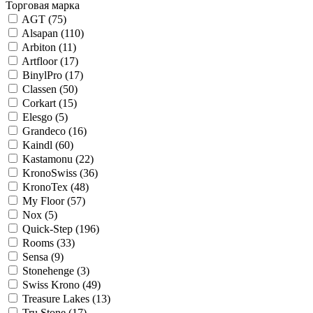
Торговая марка
AGT (
75
)
Alsapan (
110
)
Arbiton (
11
)
Artfloor (
17
)
BinylPro (
17
)
Classen (
50
)
Corkart (
15
)
Elesgo (
5
)
Grandeco (
16
)
Kaindl (
60
)
Kastamonu (
22
)
KronoSwiss (
36
)
KronoTex (
48
)
My Floor (
57
)
Nox (
5
)
Quick-Step (
196
)
Rooms (
33
)
Sensa (
9
)
Stonehenge (
3
)
Swiss Krono (
49
)
Treasure Lakes (
13
)
Tru Stone (
17
)