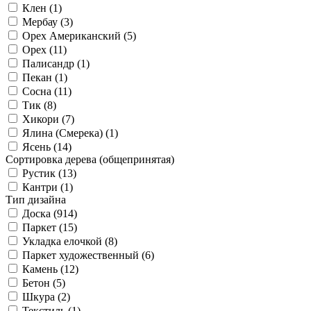
Клен (
1
)
Мербау (
3
)
Орех Американский (
5
)
Орех (
11
)
Палисандр (
1
)
Пекан (
1
)
Сосна (
11
)
Тик (
8
)
Хикори (
7
)
Ялина (Смерека) (
1
)
Ясень (
14
)
Сортировка дерева (общепринятая)
Рустик (
13
)
Кантри (
1
)
Тип дизайна
Доска (
914
)
Паркет (
15
)
Укладка елочкой (
8
)
Паркет художественный (
6
)
Камень (
12
)
Бетон (
5
)
Шкура (
2
)
Текстиль (
1
)