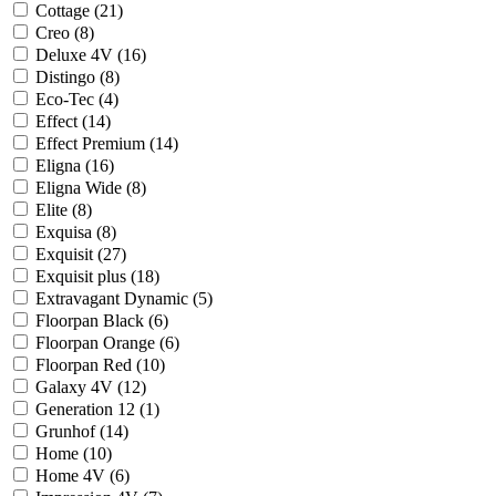
Cottage (
21
)
Creo (
8
)
Deluxe 4V (
16
)
Distingo (
8
)
Eco-Tec (
4
)
Effect (
14
)
Effect Premium (
14
)
Eligna (
16
)
Eligna Wide (
8
)
Elite (
8
)
Exquisa (
8
)
Exquisit (
27
)
Exquisit plus (
18
)
Extravagant Dynamic (
5
)
Floorpan Black (
6
)
Floorpan Orange (
6
)
Floorpan Red (
10
)
Galaxy 4V (
12
)
Generation 12 (
1
)
Grunhof (
14
)
Home (
10
)
Home 4V (
6
)