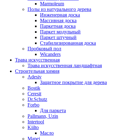
Marmoleum
Полы из натурального дерева
Инженерная доска
Массивная доска
Паркетная доска
Паркет модульный
Паркет штучный
Стабилизированная доска
Пробковый пол
Wicanders
Трава искусственная
Трава искусственная ландшафтная
Строительная химия
Adesiv
Защитное покрытие для дерева
Bostik
Ceresit
Dr.Schutz
Forbo
Для паркета
Pallmann, Uzin
Intertool
Kiilto
Масло
Mapei