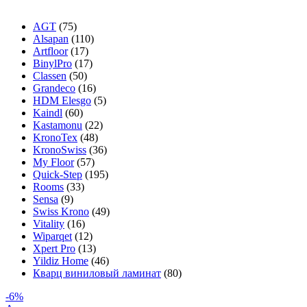
AGT
(75)
Alsapan
(110)
Artfloor
(17)
BinylPro
(17)
Classen
(50)
Grandeco
(16)
HDM Elesgo
(5)
Kaindl
(60)
Kastamonu
(22)
KronoTex
(48)
KronoSwiss
(36)
My Floor
(57)
Quick-Step
(195)
Rooms
(33)
Sensa
(9)
Swiss Krono
(49)
Vitality
(16)
Wiparqet
(12)
Xpert Pro
(13)
Yildiz Home
(46)
Кварц виниловый ламинат
(80)
-6%