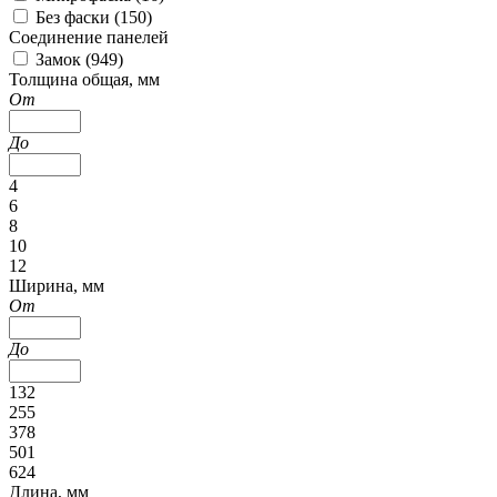
Без фаски (
150
)
Соединение панелей
Замок (
949
)
Толщина общая, мм
От
До
4
6
8
10
12
Ширина, мм
От
До
132
255
378
501
624
Длина, мм