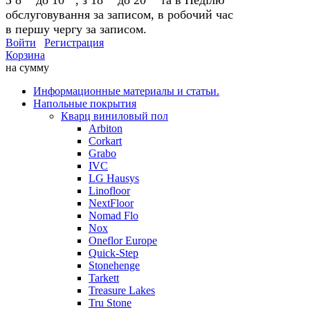
обслуговування за записом, в робочий час
в першу чергу за записом.
Войти
Регистрация
Корзина
на сумму
Информационные материалы и статьи.
Напольные покрытия
Кварц виниловый пол
Arbiton
Corkart
Grabo
IVC
LG Hausys
Linofloor
NextFloor
Nomad Flo
Nox
Oneflor Europe
Quick-Step
Stonehenge
Tarkett
Treasure Lakes
Tru Stone