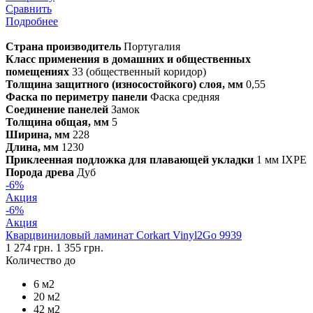
Сравнить
Подробнее
Страна производитель
Португалия
Класс применения в домашних и общественных
помещениях
33 (общественный коридор)
Толщина защитного (износостойкого) слоя, мм
0,55
Фаска по периметру панели
Фаска средняя
Соединение панелей
Замок
Толщина общая, мм
5
Ширина, мм
228
Длина, мм
1230
Приклеенная подложка для плавающей укладки
1 мм IXPE
Порода древа
Дуб
-6%
Акция
-6%
Акция
Кварцвиниловый ламинат Corkart Vinyl2Go 9939
1 274 грн.
1 355 грн.
Количество до
6 м2
20 м2
42 м2