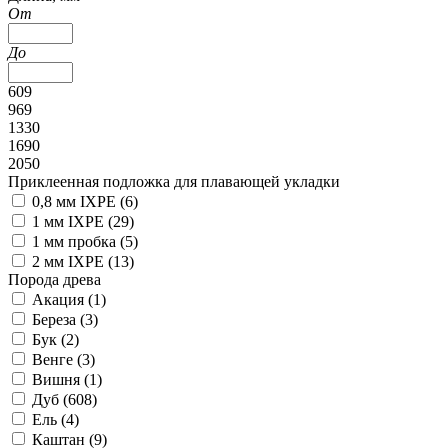
От
До
609
969
1330
1690
2050
Приклеенная подложка для плавающей укладки
0,8 мм IXPE (
6
)
1 мм IXPE (
29
)
1 мм пробка (
5
)
2 мм IXPE (
13
)
Порода древа
Акация (
1
)
Береза (
3
)
Бук (
2
)
Венге (
3
)
Вишня (
1
)
Дуб (
608
)
Ель (
4
)
Каштан (
9
)