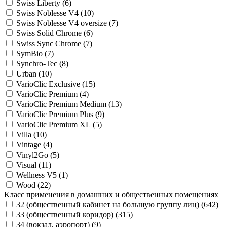
Swiss Liberty (
6
)
Swiss Noblesse V4 (
10
)
Swiss Noblesse V4 oversize (
7
)
Swiss Solid Chrome (
6
)
Swiss Sync Chrome (
7
)
SymBio (
7
)
Synchro-Tec (
8
)
Urban (
10
)
VarioClic Exclusive (
15
)
VarioClic Premium (
4
)
VarioClic Premium Medium (
13
)
VarioClic Premium Plus (
9
)
VarioClic Premium XL (
5
)
Villa (
10
)
Vintage (
4
)
Vinyl2Go (
5
)
Visual (
11
)
Wellness V5 (
1
)
Wood (
22
)
Класс применения в домашних и общественных помещениях
32 (общественный кабинет на большую группу лиц) (
642
)
33 (общественный коридор) (
315
)
34 (вокзал, аэропорт) (
9
)