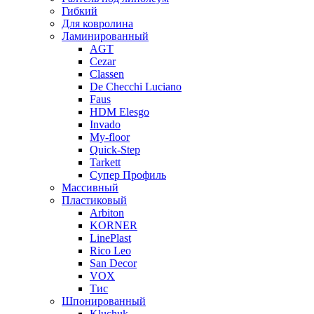
Гибкий
Для ковролина
Ламинированный
AGT
Cezar
Classen
De Checchi Luciano
Faus
HDM Elesgo
Invado
My-floor
Quick-Step
Tarkett
Супер Профиль
Массивный
Пластиковый
Arbiton
KORNER
LinePlast
Rico Leo
San Decor
VOX
Тис
Шпонированный
Kluchuk