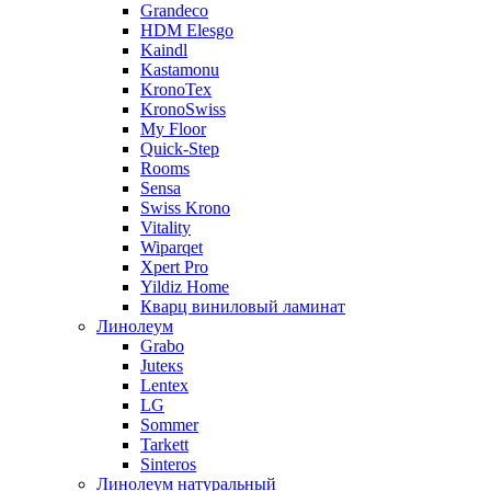
Grandeco
HDM Elesgo
Kaindl
Kastamonu
KronoTex
KronoSwiss
My Floor
Quick-Step
Rooms
Sensa
Swiss Krono
Vitality
Wiparqet
Xpert Pro
Yildiz Home
Кварц виниловый ламинат
Линолеум
Grabo
Juteкs
Lentex
LG
Sommer
Tarkett
Sinteros
Линолеум натуральный