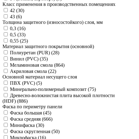
Класс применения в производственных помещениях
42 (
30
)
43 (
6
)
Толщина защитного (износостойкого) слоя, мм
0,3 (
16
)
0,5 (
33
)
0,55 (
25
)
Материал защитного покрытия (основной)
Полиуретан (PUR) (
28
)
Винил (PVC) (
35
)
Меламиновая смола (
864
)
Акриловая смола (
22
)
Основной материал несущего слоя
ПВХ (PVC) (
5
)
Минерально-полимерный композит (
75
)
Древесно-волокнистая плита высокой плотности
(HDF) (
886
)
Фаска по периметру панели
Фаска большая (
45
)
Фаска средняя (
666
)
Минифаска (
30
)
Фаска скругленная (
50
)
Микрофаска (
16
)