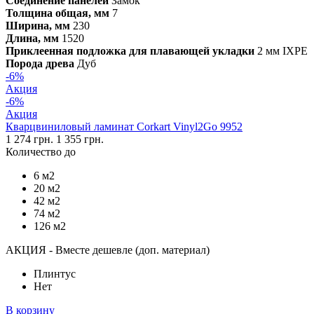
Соединение панелей
Замок
Толщина общая, мм
7
Ширина, мм
230
Длина, мм
1520
Приклеенная подложка для плавающей укладки
2 мм IXPE
Порода древа
Дуб
-6%
Акция
-6%
Акция
Кварцвиниловый ламинат Corkart Vinyl2Go 9952
1 274 грн.
1 355 грн.
Количество до
6 м2
20 м2
42 м2
74 м2
126 м2
АКЦИЯ - Вместе дешевле (доп. материал)
Плинтус
Нет
В корзину