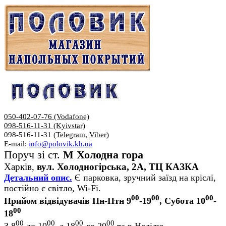
050-402-07-76 (Vodafone)
098-516-11-31 (Kyivstar)
098-516-11-31 (
Telegram
,
Viber
)
E-mail:
info@polovik.kh.ua
Поруч зі ст.
М Холодна гора
Харків,
вул. Холодногірська, 2А, ТЦ КАЗКА
Детальний опис.
Є парковка, зручний заїзд на кріслі,
постійно є світло, Wi-Fi.
00
00
00
Прийом відвідувачів Пн-Птн 9
-19
, Субота 10
-
00
18
00
00
00
00
З 8
до 10
, з 18
до 20
та в Неділю