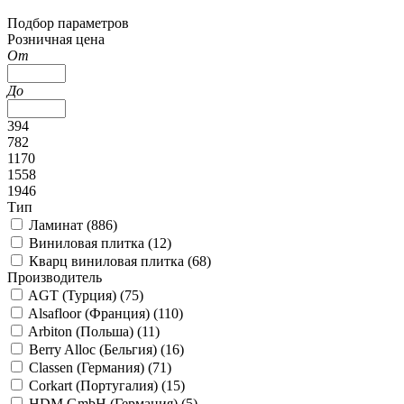
Подбор параметров
Розничная цена
От
До
394
782
1170
1558
1946
Тип
Ламинат (
886
)
Виниловая плитка (
12
)
Кварц виниловая плитка (
68
)
Производитель
AGT (Турция) (
75
)
Alsafloor (Франция) (
110
)
Arbiton (Польша) (
11
)
Berry Alloc (Бельгия) (
16
)
Classen (Германия) (
71
)
Corkart (Португалия) (
15
)
HDM GmbH (Германия) (
5
)